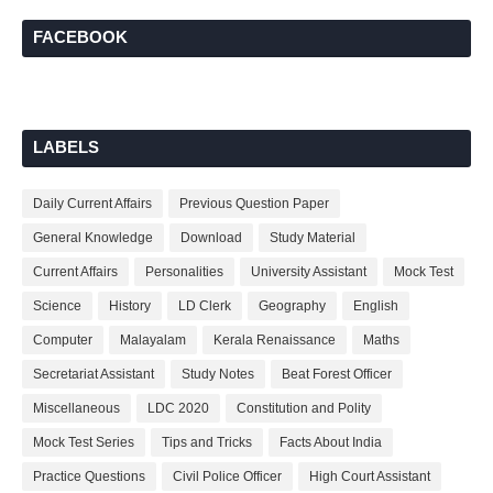
FACEBOOK
LABELS
Daily Current Affairs
Previous Question Paper
General Knowledge
Download
Study Material
Current Affairs
Personalities
University Assistant
Mock Test
Science
History
LD Clerk
Geography
English
Computer
Malayalam
Kerala Renaissance
Maths
Secretariat Assistant
Study Notes
Beat Forest Officer
Miscellaneous
LDC 2020
Constitution and Polity
Mock Test Series
Tips and Tricks
Facts About India
Practice Questions
Civil Police Officer
High Court Assistant