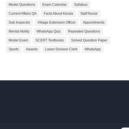
Model Questions
Exam Calendar
Syllabus
Current Affairs QA
Facts About Kerala
Staff Nurse
Sub Inspector
Village Extension Officer
Appointments
Mental Ability
WhatsApp Quiz
Repeated Questions
Model Exam
SCERT Textbooks
Solved Question Paper
Sports
Awards
Lower Division Clerk
WhatsApp