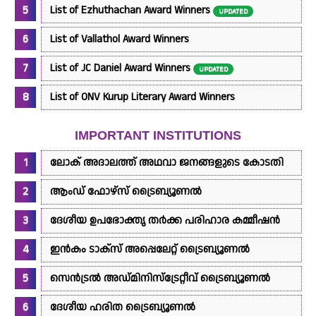
List of Ezhuthachan Award Winners
UPDATED
List of Vallathol Award Winners
List of JC Daniel Award Winners
UPDATED
List of ONV Kurup Literary Award Winners
IMPORTANT INSTITUTIONS
ലോക് അദാലത്ത് അഥവാ ജനങ്ങളുടെ കോടതി
ആംഡ് ഫോഴ്സ് ട്രൈബ്യൂണൽ
ദേശീയ ഉപഭോക്തൃ തർക്ക പരിഹാര കമ്മീഷൻ
ഇൻ‌കം ടാക്‌സ് അപ്പെലേറ്റ് ട്രൈബ്യൂണൽ
സെൻട്രൽ അഡ്മിനിസ്ട്രേറ്റീവ് ട്രൈബ്യൂണൽ
ദേശീയ ഹരിത ട്രൈബ്യൂണൽ