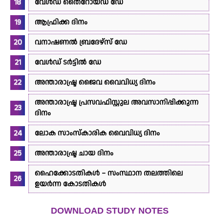
വേൾഡ് തൈറോയ്ഡ് ഡേ
ആഫ്രിക്ക ദിനം
വനാഷണൽ ബ്രദേഴ്സ് ഡേ
വേൾഡ് ടർട്ടിൽ ഡേ
അന്താരാഷ്ട്ര ജൈവ വൈവിധ്യ ദിനം
അന്താരാഷ്ട്ര പ്രസവഫിസ്റ്റുല അവസാനിപ്പിക്കുന്ന
ദിനം
ലോക സാംസ്‌കാരിക വൈവിധ്യ ദിനം
അന്താരാഷ്ട്ര ചായ ദിനം
ഹൈക്കോടതികൾ – സംസ്ഥാന തലത്തിലെ
ഉയർന്ന കോടതികൾ
DOWNLOAD STUDY NOTES