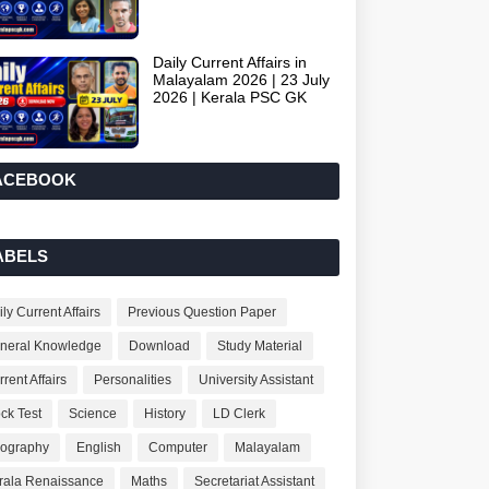
Daily Current Affairs in
Malayalam 2026 | 23 July
2026 | Kerala PSC GK
ACEBOOK
ABELS
ly Current Affairs
Previous Question Paper
neral Knowledge
Download
Study Material
rent Affairs
Personalities
University Assistant
ck Test
Science
History
LD Clerk
ography
English
Computer
Malayalam
rala Renaissance
Maths
Secretariat Assistant