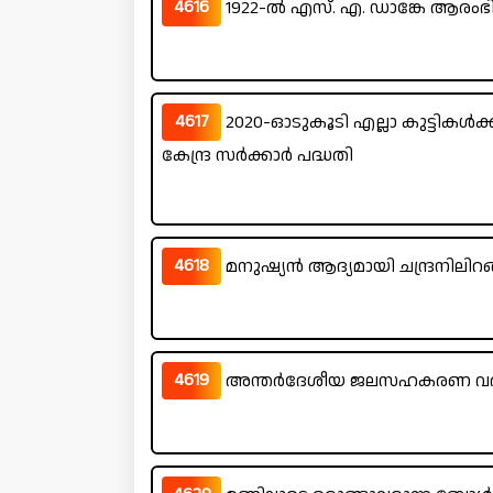
4616
1922-ൽ എസ്. എ. ഡാങ്കേ ആരംഭിച
4617
2020-ഓടുകൂടി എല്ലാ കുട്ടികൾക
കേന്ദ്ര സർക്കാർ പദ്ധതി
4618
മനുഷ്യൻ ആദ്യമായി ചന്ദ്രനിലി
4619
അന്തർദേശീയ ജലസഹകരണ വ