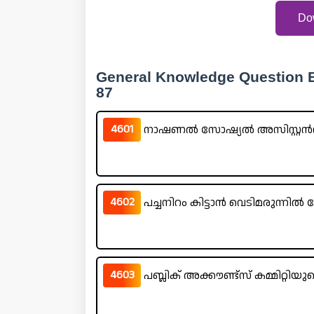
Do
General Knowledge Question B
87
4601
നാഷണൽ സോഷ്യൽ അസിസ്റ്റൻസ് 
4602
പച്ചനിറം കിട്ടാൻ വെടിമരുന്നിൽ 
4603
പബ്ലിക് അക്കൗണ്ട്സ് കമ്മിറ്റിയു