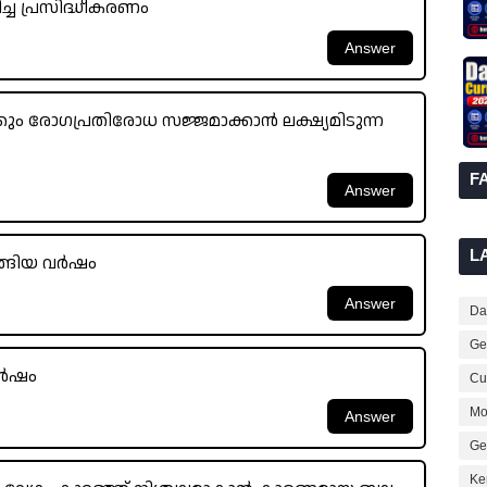
്ച പ്രസിദ്ധീകരണം
്കും രോഗപ്രതിരോധ സജ്ജമാക്കാൻ ലക്ഷ്യമിടുന്ന
F
L
റങ്ങിയ വർഷം
Dai
Ge
ർഷം
Cur
Mo
Ge
Ke