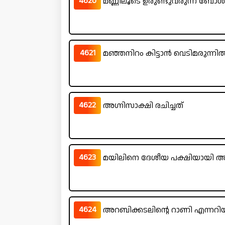
4620
മണ്ണിലൂടെ ഉരുണ്ടുവരുന്ന ബ
4621
മഞ്ഞനിറം കിട്ടാൻ വെടിമരുന്നിൽ
4622
അഗ്നിസാക്ഷി രചിച്ചത്
4623
മയിലിനെ ദേശീയ പക്ഷിയായി അ
4624
അറബിക്കടലിന്റെ റാണി എന്നറിയപ