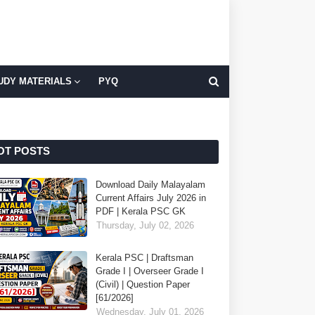
UDY MATERIALS
PYQ
OT POSTS
Download Daily Malayalam
Current Affairs July 2026 in
PDF | Kerala PSC GK
Thursday, July 02, 2026
Kerala PSC | Draftsman
Grade I | Overseer Grade I
(Civil) | Question Paper
[61/2026]
Wednesday, July 01, 2026