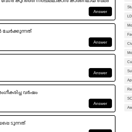
ോൾ വേഗം കുറഞ്ഞ് നിശ്ചലമാകാൻ കാരണമായ ബലം
St
LD
Mo
 ചേർക്കുന്നത്
Fa
Civ
Mo
Cu
Su
Ap
Re
ംഗീകരിച്ച വർഷം
SC
Aw
്പെ ടുന്നത്