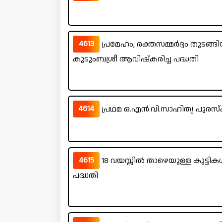
4613
പ്രമേഹം, രക്തസമ്മർദ്ദം തുടങ്ങി
കുടുംബശ്രീ ആവിഷ്കരിച്ച പദ്ധതി
4614
പ്രഥമ ഒ.എൻ.വി.സാഹിത്യ പുരസ
4615
18 വയസ്സിൽ താഴെയുള്ള കുട്ടി
പദ്ധതി