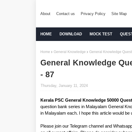
About
Contact us
Privacy Policy
Site Map
HOME
DOWNLOAD
MOCK TEST
QUES
Home
General Knowledge
General Knowledge Questi
General Knowledge Que
- 87
Thursday, January 11, 2024
Kerala PSC General Knowledge 50000 Quest
question bank series in Malayalam General Kn
in Malayalam each. I hope this article would be
Please join our Telegram channel and Whatsapp 