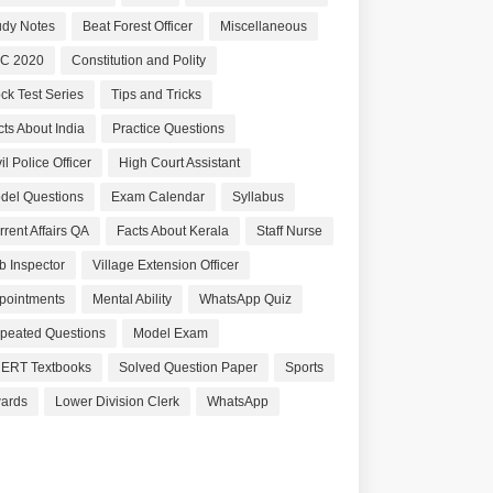
udy Notes
Beat Forest Officer
Miscellaneous
C 2020
Constitution and Polity
ck Test Series
Tips and Tricks
cts About India
Practice Questions
il Police Officer
High Court Assistant
del Questions
Exam Calendar
Syllabus
rrent Affairs QA
Facts About Kerala
Staff Nurse
b Inspector
Village Extension Officer
pointments
Mental Ability
WhatsApp Quiz
peated Questions
Model Exam
ERT Textbooks
Solved Question Paper
Sports
ards
Lower Division Clerk
WhatsApp