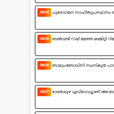
4604
പുരോഗമന സാഹിത്യപ്രസ്ഥാനം 
4605
ബൽവന്ത് റായ് മേത്ത കമ്മിറ്റി റിപ
4606
ബാലപ്രബോധിനി സംസ്കൃത പാഠ
4607
ഭാരതപ്പുഴ എവിടെവച്ചാണ് അറബി