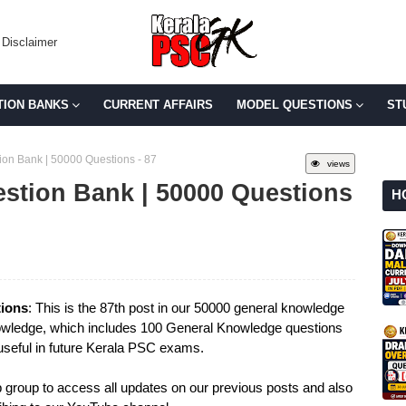
Disclaimer
TION BANKS
CURRENT AFFAIRS
MODEL QUESTIONS
ST
on Bank | 50000 Questions - 87
views
stion Bank | 50000 Questions
H
ions
: This is the 87th post in our 50000 general knowledge
owledge, which includes 100 General Knowledge questions
 useful in future Kerala PSC exams.
group to access all updates on our previous posts and also