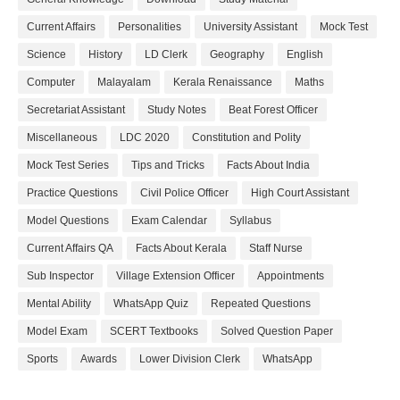
Current Affairs
Personalities
University Assistant
Mock Test
Science
History
LD Clerk
Geography
English
Computer
Malayalam
Kerala Renaissance
Maths
Secretariat Assistant
Study Notes
Beat Forest Officer
Miscellaneous
LDC 2020
Constitution and Polity
Mock Test Series
Tips and Tricks
Facts About India
Practice Questions
Civil Police Officer
High Court Assistant
Model Questions
Exam Calendar
Syllabus
Current Affairs QA
Facts About Kerala
Staff Nurse
Sub Inspector
Village Extension Officer
Appointments
Mental Ability
WhatsApp Quiz
Repeated Questions
Model Exam
SCERT Textbooks
Solved Question Paper
Sports
Awards
Lower Division Clerk
WhatsApp