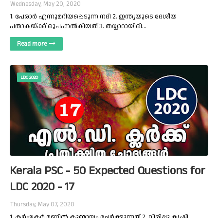
Wednesday, May 20, 2020
1. പേരാർ എന്നുമറിയപ്പെടുന്ന നദി 2. ഇന്ത്യയുടെ ദേശീയ
പതാകയ്ക്ക് രൂപംനൽകിയത് 3. തയ്യാറായിരി…
Read more
LDC 2020
Kerala PSC - 50 Expected Questions for
LDC 2020 - 17
Thursday, May 07, 2020
1. കർഷകർ മണ്ണിൽ കുമ്മായം ചേർക്കുന്നത് 2. വിരിപ്പൂ കൃഷി