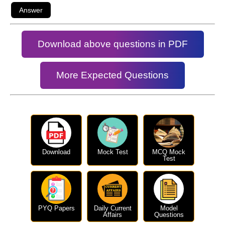
Download above questions in PDF
More Expected Questions
Download
Mock Test
MCQ Mock
Test
PYQ Papers
Daily Current
Model
Affairs
Questions