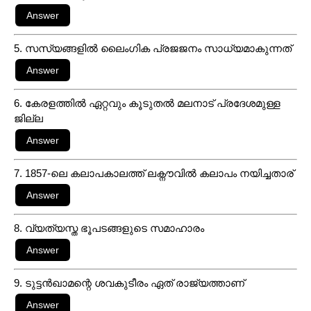
5. സസ്യങ്ങളിൽ ലൈംഗിക പ്രജജനം സാധ്യമാകുന്നത്
6. കേരളത്തിൽ ഏറ്റവും കൂടുതൽ മലനാട് പ്രദേശമുള്ള
ജില്ല
7. 1857-ലെ കലാപകാലത്ത് ലക്നൗവിൽ കലാപം നയിച്ചതാര്
8. വ്യത്യസ്ത ഭൂപടങ്ങളുടെ സമാഹാരം
9. ടുട്ടൻഖാമന്റെ ശവകുടീരം ഏത് രാജ്യത്താണ്