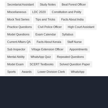
Secretariat Assistant
Study Notes
Beat Forest Officer
Miscellaneous
LDC 2020
Constitution and Polity
Mock Test Series
Tips and Tricks
Facts About India
Practice Questions
Civil Police Officer
High Court Assistant
Model Questions
Exam Calendar
Syllabus
Current Affairs QA
Facts About Kerala
Staff Nurse
Sub Inspector
Village Extension Officer
Appointments
Mental Ability
WhatsApp Quiz
Repeated Questions
Model Exam
SCERT Textbooks
Solved Question Paper
Sports
Awards
Lower Division Clerk
WhatsApp