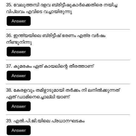
35. വേലുത്തമ്പി ദളവ ബ്രിട്ടീഷുകാർക്കെതിരെ നയിച്ച
വിപ്ലവം എവിടെ വച്ചായിരുന്നു
36. ഇന്ത്യയിലെ ബ്രിട്ടീഷ് ഭരണം എത്ര വർഷം
നീണ്ടുനിന്നു
37. കുമരകം ഏത് കായലിന്റെ തീരത്താണ്
38. കേരളവും തമിഴ്നാടുമായി തർക്കം നി ലനിൽക്കുന്നത്
ഏത് ഡാമിനെച്ചൊല്ലി യാണ്
39. എൽ.പി.ജി.യിലെ പ്രധാനഘടകം