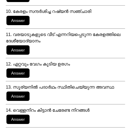
10. കേരളം സന്ദർശിച്ച റഷ്യൻ സഞ്ചാരി
11. വരയാടുകളുടെ വീട് എന്നറിയപ്പെടുന്ന കേരളത്തിലെ
ദേശീയോദ്യാനം
12. ഏറ്റവും വേഗം കൂടിയ ഉരഗം
13. സൂര്യനിൽ പദാർഥം സ്ഥിതിചെയ്യുന്ന അവസ്ഥ
14. വെള്ളനിറം കിട്ടാൻ ചേരേണ്ട നിറങ്ങൾ