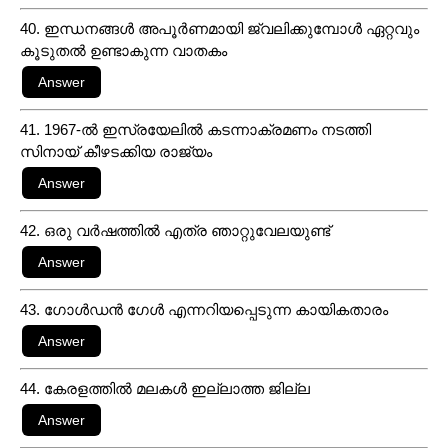
40. ഇന്ധനങ്ങൾ അപൂർണമായി ജ്വലിക്കുമ്പോൾ ഏറ്റവും
കൂടുതൽ ഉണ്ടാകുന്ന വാതകം
41. 1967-ൽ ഇസ്രയേലിൽ കടന്നാക്രമണം നടത്തി
സിനായ് കീഴടക്കിയ രാജ്യം
42. ഒരു വർഷത്തിൽ എത്ര ഞാറ്റുവേലയുണ്ട്
43. ഗോൾഡൻ ഗേൾ എന്നറിയപ്പെടുന്ന കായികതാരം
44. കേരളത്തിൽ മലകൾ ഇല്ലാത്ത ജില്ല