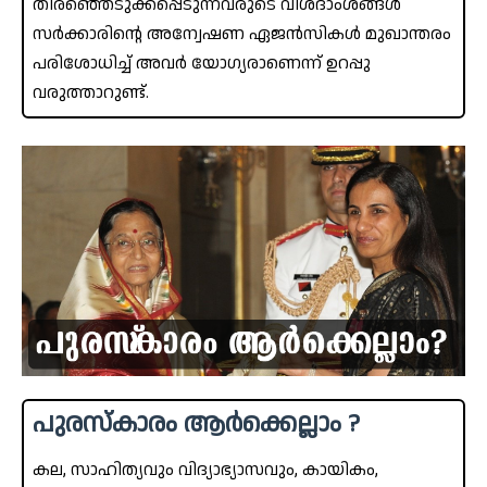
തിരഞ്ഞെടുക്കപ്പെടുന്നവരുടെ വിശദാംശങ്ങൾ
സർക്കാരിന്റെ അന്വേഷണ ഏജൻസികൾ മുഖാന്തരം
പരിശോധിച്ച് അവർ യോഗ്യരാണെന്ന് ഉറപ്പു
വരുത്താറുണ്ട്.
പുരസ്‌കാരം ആർക്കെല്ലാം ?
കല, സാഹിത്യവും വിദ്യാഭ്യാസവും, കായികം,