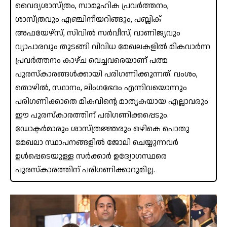
വൈദ്യശാസ്ത്രം, സാമൂഹിക പ്രവർത്തനം,
ശാസ്ത്രവും എഞ്ചിനീയറിങ്ങും, പബ്ലിക്
അഫയേഴ്‌സ്, സിവിൽ സർവീസ്, വാണിജ്യവും
വ്യാപാരവും തുടങ്ങി വിവിധ മേഖലകളിൽ മികവാർന്ന
പ്രവർത്തനം കാഴ്ച വെച്ചവരെയാണ് പത്മ
പുരസ്കാരങ്ങൾക്കായി പരിഗണിക്കുന്നത്. വംശം,
തൊഴിൽ, സ്ഥാനം, ലിംഗഭേദം എന്നിവയൊന്നും
പരിഗണിക്കാതെ മികവിന്റെ മാതൃകയായ എല്ലാവരും
ഈ പുരസ്‌കാരത്തിന് പരിഗണിക്കപ്പെടും.
ഡോക്ടർമാരും ശാസ്ത്രജ്ഞരും ഒഴികെ പൊതു
മേഖലാ സ്ഥാപനങ്ങളിൽ ജോലി ചെയ്യുന്നവർ
ഉൾപ്പെടെയുള്ള സർക്കാർ ഉദ്യോഗസ്ഥരെ
പുരസ്‌കാരത്തിന് പരിഗണിക്കാറുമില്ല.