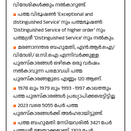
വിദേശികൾക്കും നൽകാറുണ്ട്.
പത്മ വിഭൂഷൺ 'Exceptional and
distinguished Service' നും പത്മഭൂഷൺ
'Distinguished Service of higher order' നും
പത്മശ്രീ 'Distinguished Service' നും നൽകും.
മരണാനന്തര ബഹുമതി, എൻ.ആർ.ഐ/
വിദേശി/ ഒ.സി.ഐ എന്നിവർക്കുള്ള
പുരസ്‌കാരങ്ങൾ ഒഴികെ ഒരു വർഷം
നൽകാവുന്ന പരമാവധി പത്മ
പുരസ്‌കാരങ്ങളുടെ എണ്ണം 120 ആണ്.
1978 ലും 1979 ലും 1993 -1997 കാലത്തും
പത്മ പുരസ്‌കാരങ്ങൾ പ്രഖ്യാപിക്കപ്പെട്ടിട്ടില്ല.
2023 വരെ 5055 പേർ പത്മ
പുരസ്‌കാരങ്ങൾക്ക് അർഹരായിട്ടുണ്ട്.
പത്മ ബഹുമതി നേടിയവരിൽ 3421 പേർ
പത്മശ്രീ ജേതാക്കളാണ്. 1303 പേർ