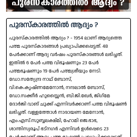
പുരസ്കാരത്തിൽ ആദ്യം ?
പുരസ്കാരത്തിൽ ആദ്യം ? - 1954 ലാണ് ആദ്യത്തെ
പത്മ പുരസ്‌കാരങ്ങൾ പ്രഖ്യാപിക്കപ്പെട്ടത്. 48
പേർക്കാണ് ആദ്യ വർഷം പുരസ്‌കാരങ്ങൾ ലഭിച്ചത്.
ഇതിൽ 6 പേർ പത്മ വിഭൂഷണും 23 പേർ
പത്മഭൂഷണും 19 പേർ പത്മശ്രീയും നേടി.
ഡോ.സത്യേന്ദ്ര നാഥ്‌ ബോസ്,
വി.കെ.കൃഷ്ണമേനോൻ, നന്ദലാൽ ബോസ്,
ഡോ.സക്കീർ ഹുസ്സൈൻ, ബി.ജി.ഖേർ, ജിഗ്‌മേ
ദോർജി വാങ് ചുക്ക് എന്നിവർക്കാണ് പത്മ വിഭൂഷൺ
ലഭിച്ചത്. വള്ളത്തോൾ നാരായണ മേനോൻ,
എം.എസ്.സുബ്ബലക്ഷ്മി, ഹോമി ജെ.ഭാഭ,
ശാന്തിസ്വരൂപ് ഭട്നഗർ എന്നിവർ ഉൾപ്പെടെ 23