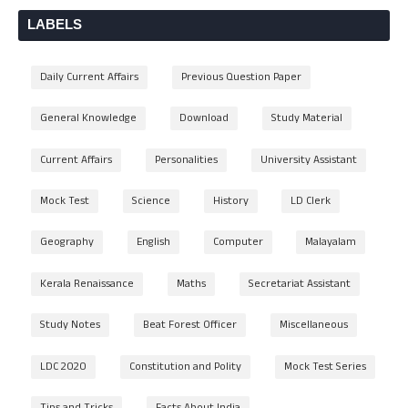
LABELS
Daily Current Affairs
Previous Question Paper
General Knowledge
Download
Study Material
Current Affairs
Personalities
University Assistant
Mock Test
Science
History
LD Clerk
Geography
English
Computer
Malayalam
Kerala Renaissance
Maths
Secretariat Assistant
Study Notes
Beat Forest Officer
Miscellaneous
LDC 2020
Constitution and Polity
Mock Test Series
Tips and Tricks
Facts About India