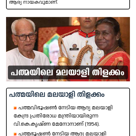
ആര്യ നായകവുമാണ്.
പത്മയിലെ മലയാളി തിളക്കം
പത്മവിഭൂഷൺ നേടിയ ആദ്യ മലയാളി
കേന്ദ്ര പ്രതിരോധ മന്ത്രിയായിരുന്ന
വി.കെ.കൃഷ്ണ മേനോനാണ് (1954).
പത്മഭൂഷൺ നേടിയ ആദ്യ മലയാളി