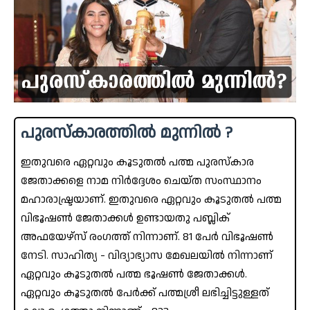
പുരസ്കാരത്തിൽ മുന്നിൽ ?
ഇതുവരെ ഏറ്റവും കൂടുതൽ പത്മ പുരസ്‌കാര
ജേതാക്കളെ നാമ നിർദ്ദേശം ചെയ്ത സംസ്ഥാനം
മഹാരാഷ്ട്രയാണ്. ഇതുവരെ ഏറ്റവും കൂടുതൽ പത്മ
വിഭൂഷൺ ജേതാക്കൾ ഉണ്ടായതു പബ്ലിക്
അഫയേഴ്‌സ് രംഗത്ത് നിന്നാണ്. 81 പേർ വിഭൂഷൺ
നേടി. സാഹിത്യ - വിദ്യാഭ്യാസ മേഖലയിൽ നിന്നാണ്
ഏറ്റവും കൂടുതൽ പത്മ ഭൂഷൺ ജേതാക്കൾ.
ഏറ്റവും കൂടുതൽ പേർക്ക് പത്മശ്രീ ലഭിച്ചിട്ടുള്ളത്