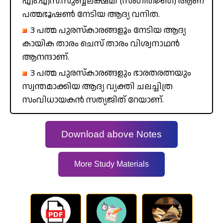
എം.എസ്.സുബ്ബലക്ഷ്മി (സംഗീതജ്ഞ) ആണ്
പത്മഭൂഷൺ നേടിയ ആദ്യ വനിത.
3 പത്മ പുരസ്കാരങ്ങളൂം നേടിയ ആദ്യ
കായിക താരം ചെസ് താരം വിശ്വനാഥൻ
ആനന്ദാണ്.
3 പത്മ പുരസ്‌കാരങ്ങളും ഭാരതരത്നയും
സ്വന്തമാക്കിയ ആദ്യ വ്യക്തി ചലച്ചിത്ര
സംവിധായകൻ സത്യജിത് റേയാണ്.
Download above Notes
More Study Materials