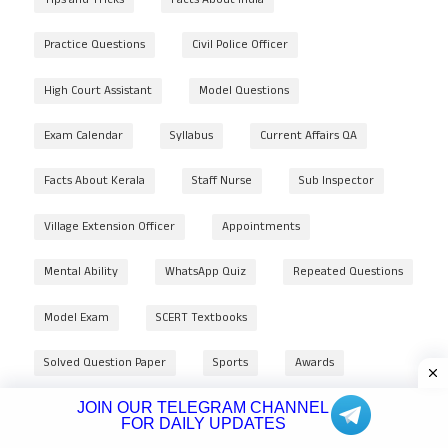
Practice Questions
Civil Police Officer
High Court Assistant
Model Questions
Exam Calendar
Syllabus
Current Affairs QA
Facts About Kerala
Staff Nurse
Sub Inspector
Village Extension Officer
Appointments
Mental Ability
WhatsApp Quiz
Repeated Questions
Model Exam
SCERT Textbooks
Solved Question Paper
Sports
Awards
JOIN OUR TELEGRAM CHANNEL
Lower Division Clerk
WhatsApp
FOR DAILY UPDATES