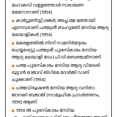
മഹാകവി വള്ളത്തോൾ നാരായണ
മേനോനാണ് (1954).
കാർട്ടൂണിസ്റ്റ് ശങ്കർ, അച്ചാമ്മ മത്തായി
എന്നവരാണ് പത്മശ്രീ ബഹുമതി നേടിയ ആദ്യ
മലയാളികൾ (1954).
കേരളത്തിൽ നിന്ന് നാമനിർദ്ദേശം
ചെയ്യപ്പെട്ടു പത്മശ്രീ പുരസ്‌കാരം നേടിയ
ആദ്യ മലയാളി ഡോ.പി.വി.ബെഞ്ചമിനാണ്.
പത്മ പുരസ്‌കാരം നേടിയ ആദ്യ വിദേശി
ഭൂട്ടാൻ രാജാവ് ജിഗ്‌മേ ദോർജി വാങ്
ചുക്കാണ് (1954).
പത്മവിഭൂഷൺ നേടിയ ആദ്യ വനിതാ
ജാനകി ബജാജ് (സാമൂഹിക പ്രവർത്തനം,
1956) ആണ്.
1954 ൽ പുരസ്‌കാരം നേടിയ