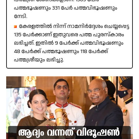
പത്മഭൂഷണും 331 പേർ പത്മവിഭൂഷണും
നേടി.
കേരളത്തിൽ നിന്ന് നാമനിർദ്ദേശം ചെയ്യപ്പെട്ട
135 പേർക്കാണ് ഇതുവരെ പത്മ പുരസ്‌കാരം
ലഭിച്ചത്. ഇതിൽ 9 പേർക്ക് പത്മവിഭൂഷണും
48 പേർക്ക് പത്മഭൂഷണും 118 പേർക്ക്
പത്മശ്രീയും ലഭിച്ചു.