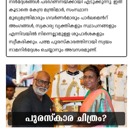
നിർദ്ദേശങ്ങൾ പരിഗണനയ്ക്കായി എടുക്കുന്നു. ഇത്
കൂടാതെ കേന്ദ്ര മന്ത്രിമാർ, സംസ്ഥാന
മുഖ്യമന്ത്രിമാരും ഗവർണർമാരും പാർലമെൻറ്
അംഗങ്ങൾ, സ്വകാര്യ വ്യക്തികളും സ്ഥാപനങ്ങളും
എന്നിവയിൽ നിന്നെല്ലാമുള്ള ശുപാർശകളും
സ്വീകരിക്കും. പത്മ പുരസ്‌കാരത്തിനായി സ്വയം
നാമനിർദ്ദേശം ചെയ്യാനും അവസരമുണ്ട്.