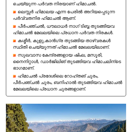
ചെയ്യുന്ന പർവത നിരയാണ് ഹിമാചൽ.
ലെസ്സർ ഹിമാലയ എന്ന പേരിൽ അറിയപ്പെടുന്ന
പർവ്വതനിര ഹിമാചൽ ആണ്.
പീർപഞ്ചൽ, ധൗലാധർ നാഗ് ടിബ്ബ തുടങ്ങിയവ
ഹിമാചൽ മേഖലയിലെ പ്രധാന പർവത നിരകൾ.
കശ്മീർ, കുളു,കാൻഗ്ര തുടങ്ങിയ താഴ്വരകൾ
സ്ഥിതി ചെയ്യുന്നത് ഹിമാചൽ മേഖലയിലാണ്.
സുഖവാസ കേന്ദ്രങ്ങളായ ഷിംല, മസൂരി,
നൈനിറ്റാൾ, ഡാർജിലിങ് തുടങ്ങിയവ ഹിമാചലിന്ടെ
ഭാഗമാണ്.
ഹിമാചൽ പ്രദേശിലെ റോഹ്‌തങ് ചുരം,
പീർപഞ്ചൽ ചുരം, ബനിഹാൽ തുടങ്ങിയവ ഹിമാചൽ
മേഖലയിലെ പ്രധാന ചുരങ്ങളാണ്.