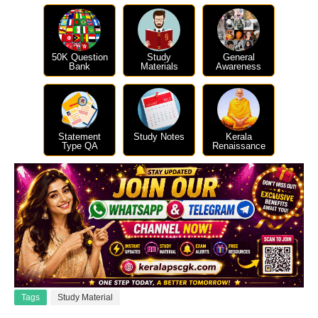
50K Question
Study
General
Bank
Materials
Awareness
Statement
Study Notes
Kerala
Type QA
Renaissance
Tags
Study Material