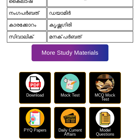
കൈലാഷ്
നംഗപർബത്
ഡയാമിർ
കാരക്കോറം
കൃഷ്ണഗിരി
സിവാലിക്
മനക് പർബത്
More Study Materials
Download
Mock Test
MCQ Mock
Test
PYQ Papers
Daily Current
Model
Affairs
Questions