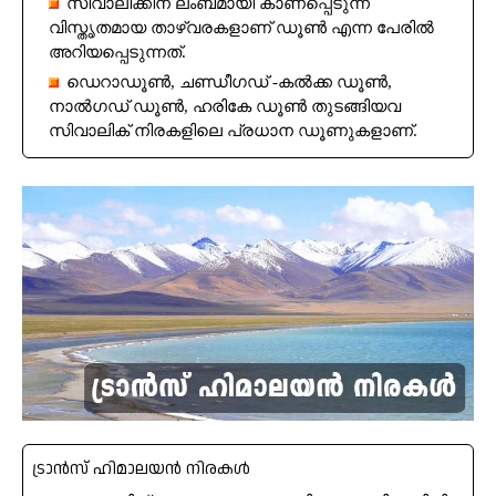
സിവാലിക്കിന് ലംബമായി കാണപ്പെടുന്ന
വിസ്തൃതമായ താഴ്വരകളാണ് ഡൂൺ എന്ന പേരിൽ
അറിയപ്പെടുന്നത്.
ഡെറാഡൂൺ, ചണ്ഡീഗഡ് -കൽക്ക ഡൂൺ,
നാൽഗഡ് ഡൂൺ, ഹരികേ ഡൂൺ തുടങ്ങിയവ
സിവാലിക് നിരകളിലെ പ്രധാന ഡൂണുകളാണ്.
ട്രാൻസ് ഹിമാലയൻ നിരകൾ