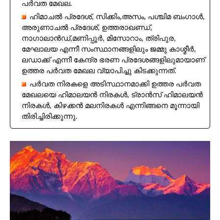
പർവത മേഖല.
ഹിമാചൽ പ്രദേശ്, സിക്കിം,അസം, പശ്ചിമ ബംഗാൾ,
അരുണാചൽ പ്രദേശ്, ഉത്തരാഖണ്ഡ്,
നാഗാലാ‌ൻഡ്,മണിപ്പൂർ, മിസോറാം, ത്രിപുര,
മേഘാലയ എന്നീ സംസ്ഥാനങ്ങളിലും ജമ്മു കാശ്മീർ,
ലഡാക്ക് എന്നീ കേന്ദ്ര ഭരണ പ്രദേശങ്ങളിലുമായാണ്
ഉത്തര പർവത മേഖല വ്യാപിച്ചു കിടക്കുന്നത്.
പർവത നിരകളെ അടിസ്ഥാനമാക്കി ഉത്തര പർവത
മേഖലയെ ഹിമാലയൻ നിരകൾ, ട്രാൻസ് ഹിമാലയൻ
നിരകൾ, കിഴക്കൻ മലനിരകൾ എന്നിങ്ങനെ മൂന്നായി
തിരിച്ചിരിക്കുന്നു.