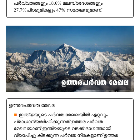
പർവ്വതങ്ങളും 18.6% മലമ്പ്രദേശങ്ങളും
27.7%പീഠഭൂമികളും 47% സമതലവുമാണ്.
ഉത്തരപർവത മേഖല
ഇന്ത്യയുടെ പർവത മേഖലയിൽ ഏറ്റവും
പ്രാധാന്യമർഹിക്കുന്നത് ഉത്തര പർവത
മേഖലയാണ് ഇന്ത്യയുടെ വടക്ക് ഭാഗത്തായി
വ്യാപിച്ചു കിടക്കുന്ന പർവത നിരകളാണ് ഉത്തര