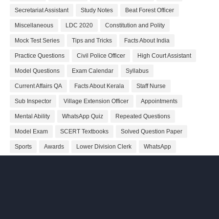
Secretariat Assistant
Study Notes
Beat Forest Officer
Miscellaneous
LDC 2020
Constitution and Polity
Mock Test Series
Tips and Tricks
Facts About India
Practice Questions
Civil Police Officer
High Court Assistant
Model Questions
Exam Calendar
Syllabus
Current Affairs QA
Facts About Kerala
Staff Nurse
Sub Inspector
Village Extension Officer
Appointments
Mental Ability
WhatsApp Quiz
Repeated Questions
Model Exam
SCERT Textbooks
Solved Question Paper
Sports
Awards
Lower Division Clerk
WhatsApp