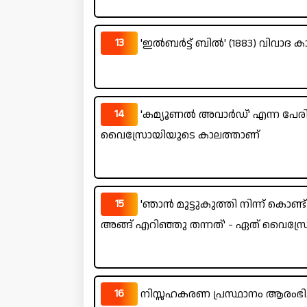
13
'ഇൽബർട്ട് ബിൽ' (1883) വിവാദ
14
'കമ്യൂണൽ അവാർഡ്' എന്ന പേരിൽ
വൈസ്രോയിയുടെ കാലത്താണ്
15
'ഞാൻ മുട്ടുകുത്തി നിന്ന് കൊണ്
അങ്ങ് എറിഞ്ഞു തന്നത്' - ഏത് വൈസ്രോ
16
നിസ്സഹകരണ പ്രസ്ഥാനം ആരംഭ