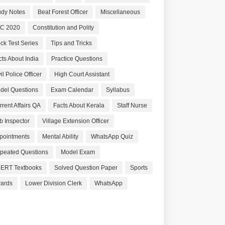
udy Notes
Beat Forest Officer
Miscellaneous
C 2020
Constitution and Polity
ck Test Series
Tips and Tricks
cts About India
Practice Questions
il Police Officer
High Court Assistant
del Questions
Exam Calendar
Syllabus
rrent Affairs QA
Facts About Kerala
Staff Nurse
b Inspector
Village Extension Officer
pointments
Mental Ability
WhatsApp Quiz
peated Questions
Model Exam
ERT Textbooks
Solved Question Paper
Sports
ards
Lower Division Clerk
WhatsApp