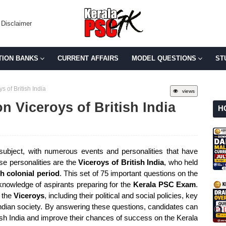
Disclaimer
TION BANKS
CURRENT AFFAIRS
MODEL QUESTIONS
ST
s of British India
views
n Viceroys of British India
H
 subject, with numerous events and personalities that have
e personalities are the
Viceroys of British India
, who held
sh colonial period
. This set of 75 important questions on the
e knowledge of aspirants preparing for the
Kerala PSC Exam
.
o the
Viceroys
, including their political and social policies, key
 Indian society. By answering these questions, candidates can
tish India and improve their chances of success on the Kerala