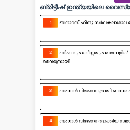
ബ്രിട്ടീഷ് ഇന്ത്യയിലെ വൈസ
1
ബനാറസ് ഹിന്ദു സർവകലാശാല
2
ബീഹാറും ഒറീസ്സയും ബംഗാളിൽ നി
വൈസ്രോയി
3
ബംഗാൾ വിഭജനവുമായി ബന്ധപ്പ
4
ബംഗാൾ വിഭജനം റദ്ദാക്കിയ സമ