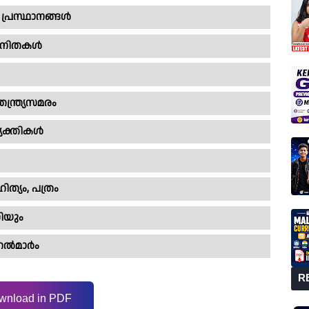
 പ്രസ്ഥാനങ്ങൾ
 വനിതകൾ
ന്ത്ര്യസമരം
്യക്തികൾ
ിത്യം, പത്രം
ധിയും
നറൽമാർം
R
wnload in PDF