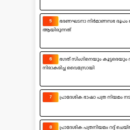
5
ഭരണഘടനാ നിർമാണസഭ രൂപം കൊ
ആയിരുന്നത്
6
ഭഗത് സിംഗിനെയും കൂട്ടരെയും ത
നിരാകരിച്ച വൈസ്രോയി
7
പ്രാദേശിക ഭാഷാ പത്ര നിയമം ന
8
പ്രാദേശിക പത്രനിയമം റദ്ദ് ചെയ