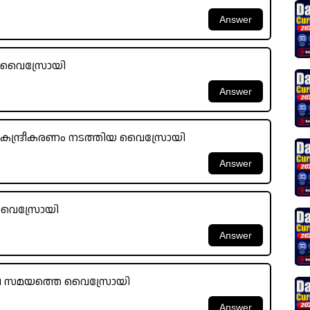
്തെ വൈസ്രോയി
 വികേന്ദ്രീകരണം നടത്തിയ വൈസ്രോയി
െ വൈസ്രോയി
കൊല സമയത്തെ വൈസ്രോയി