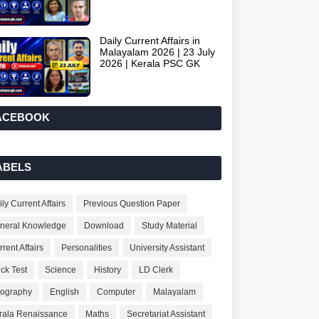
Daily Current Affairs in
Malayalam 2026 | 23 July
2026 | Kerala PSC GK
ACEBOOK
ABELS
ly Current Affairs
Previous Question Paper
neral Knowledge
Download
Study Material
rent Affairs
Personalities
University Assistant
ck Test
Science
History
LD Clerk
ography
English
Computer
Malayalam
rala Renaissance
Maths
Secretariat Assistant