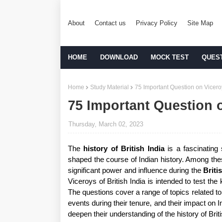
About
Contact us
Privacy Policy
Site Map
HOME
DOWNLOAD
MOCK TEST
QUES
Home
Study Material
75 Important Question on Viceroy
75 Important Question o
Thursday, March 02, 2023
The
history of British India
is a fascinating
shaped the course of Indian history. Among thes
significant power and influence during the
Briti
Viceroys of British India is intended to test th
The questions cover a range of topics related t
events during their tenure, and their impact on
deepen their understanding of the history of Bri