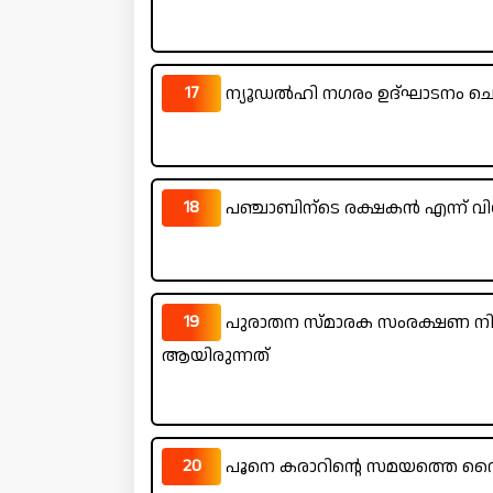
17
ന്യൂഡൽഹി നഗരം ഉദ്‌ഘാടനം 
18
പഞ്ചാബിന്ടെ രക്ഷകൻ എന്ന് വിശ
19
പുരാതന സ്മാരക സംരക്ഷണ നി
ആയിരുന്നത്
20
പൂനെ കരാറിന്റെ സമയത്തെ വ