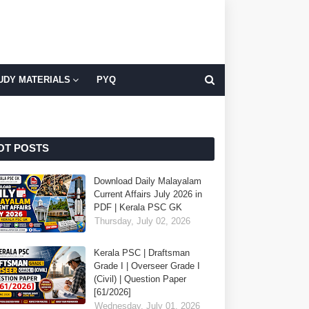
UDY MATERIALS
PYQ
OT POSTS
Download Daily Malayalam
Current Affairs July 2026 in
PDF | Kerala PSC GK
Thursday, July 02, 2026
Kerala PSC | Draftsman
Grade I | Overseer Grade I
(Civil) | Question Paper
[61/2026]
Wednesday, July 01, 2026