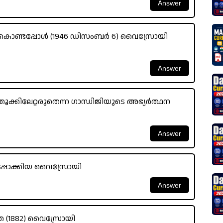
ണ്ടപ്പോൾ (1946 ഡിസംബർ 6) വൈസ്രോയി
ൂക്കിലേറ്റരുതെന്ന ഗാന്ധിജിയുടെ അഭ്യർത്ഥന
ടപ്പാക്കിയ വൈസ്രോയി
്ത (1882) വൈസ്രോയി