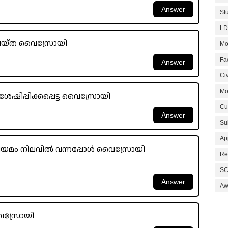
St
LD
ചെയ്ത വൈസ്രോയി
Mo
Fa
Civ
Mo
േഷിപ്പിക്കപ്പെട്ട വൈസ്രോയി
Cu
Su
Ap
യമം നിലവിൽ വന്നപ്പോൾ വൈസ്രോയി
Re
SC
Aw
ൈസ്രോയി