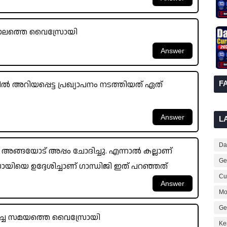
 കാലത്തെ വൈസ്രോയി
 അറിയപ്പെട്ട പ്രഖ്യാപനം നടത്തിയത് ഏത്
F
L
Dai
ട് അങ്ങയോട് അപ്പം ചോദിച്ചു. എന്നാൽ കല്ലാണ്
Ge
യിയെ ഉദ്ദേശിച്ചാണ് ഗാന്ധിജി ഇത് പറഞ്ഞത്
Cur
Mo
Ge
ിച്ച സമയത്തെ വൈസ്രോയി
Ke