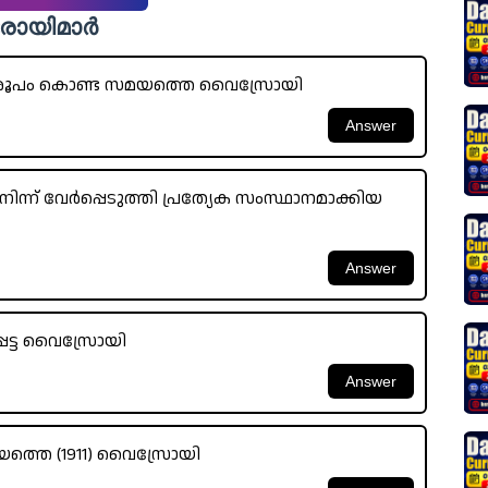
്രോയിമാർ
 രൂപം കൊണ്ട സമയത്തെ വൈസ്രോയി
ന്ന് വേർപ്പെടുത്തി പ്രത്യേക സംസ്ഥാനമാക്കിയ
െട്ട വൈസ്രോയി
യത്തെ (1911) വൈസ്രോയി