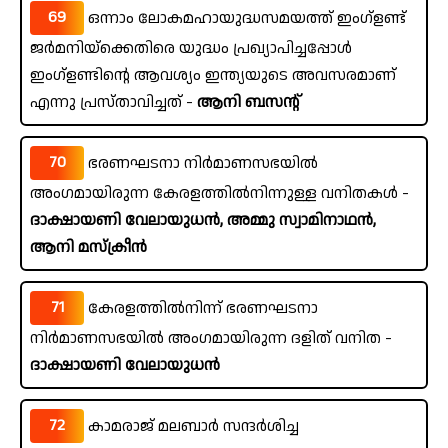
69
ഒന്നാം ലോകമഹായുദ്ധസമയത്ത് ഇംഗ്ളണ്ട്
ജർമനിയ്ക്കെതിരെ യുദ്ധം പ്രഖ്യാപിച്ചപ്പോൾ
ഇംഗ്ളണ്ടിന്റെ ആവശ്യം ഇന്ത്യയുടെ അവസരമാണ്
എന്നു പ്രസ്താവിച്ചത് -
ആനി ബസന്റ്
70
ഭരണഘടനാ നിർമാണസഭയിൽ
അംഗമായിരുന്ന കേരളത്തിൽനിന്നുള്ള വനിതകൾ -
ദാക്ഷായണി വേലായുധൻ, അമ്മു സ്വാമിനാഥൻ,
ആനി മസ്ക്രീൻ
71
കേരളത്തിൽനിന്ന് ഭരണഘടനാ
നിർമാണസഭയിൽ അംഗമായിരുന്ന ദളിത് വനിത -
ദാക്ഷായണി വേലായുധൻ
72
കാമരാജ് മലബാർ സന്ദർശിച്ച