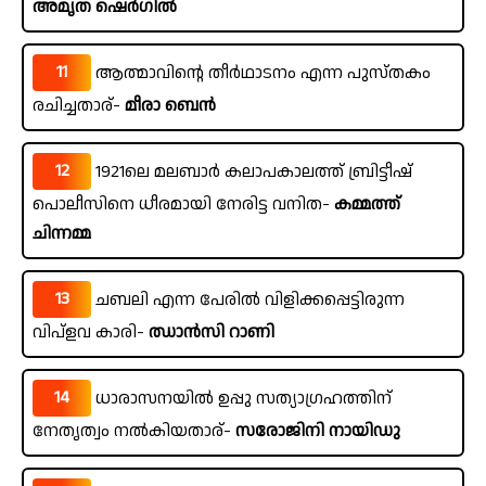
അമൃത ഷെർഗിൽ
11
ആത്മാവിന്റെ തീർഥാടനം എന്ന പുസ്തകം
രചിച്ചതാര്-
മീരാ ബെൻ
12
1921ലെ മലബാർ കലാപകാലത്ത് ബ്രിട്ടീഷ്
പൊലീസിനെ ധീരമായി നേരിട്ട വനിത-
കമ്മത്ത്
ചിന്നമ്മ
13
ചബലി എന്ന പേരിൽ വിളിക്കപ്പെട്ടിരുന്ന
വിപ്ളവ കാരി-
ഝാൻസി റാണി
14
ധാരാസനയിൽ ഉപ്പു സത്യാഗ്രഹത്തിന്
നേതൃത്വം നൽകിയതാര്-
സരോജിനി നായിഡു