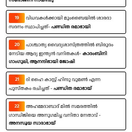
സരോജിനി നായിഡു
19
വിധവകൾക്കായി മുംബൈയിൽ ശാരദാ
സദനം സ്ഥാപിച്ചത്-
പണ്ഡിത രമാഭായി
20
പാശ്ചാത്യ വൈദ്യശാസ്ത്രത്തിൽ ബിരുദം
നേടിയ ആദ്യ ഇന്ത്യൻ വനിതകൾ-
കാദംബിനി
ഗാംഗുലി, ആനന്ദിഭായി ജോഷി
21
ദി ഹൈ കാസ്റ്റ് ഹിന്ദു വുമൺ എന്ന
പുസ്തകം രചിച്ചത് -
പണ്ഡിത രമാഭായ്
22
അഹമ്മദാബാദ് മിൽ സമരത്തിൽ
ഗാന്ധിജിയെ അനുഗമിച്ച വനിതാ നേതാവ് -
അനസൂയ സാരാഭായ്