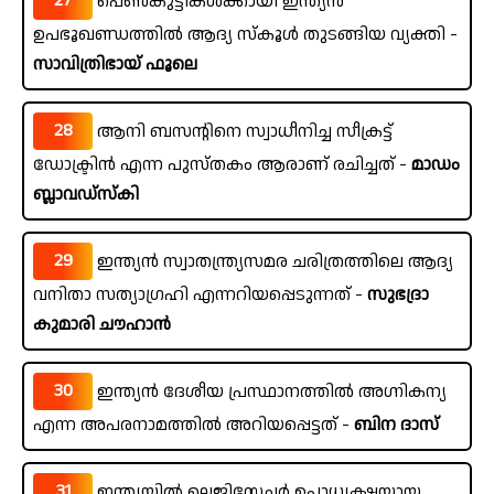
27
പെൺകുട്ടികൾക്കായി ഇന്ത്യൻ
ഉപഭൂഖണ്ഡത്തിൽ ആദ്യ സ്കൂൾ തുടങ്ങിയ വ്യക്തി -
സാവിത്രിഭായ് ഫൂലെ
28
ആനി ബസന്റിനെ സ്വാധീനിച്ച സീക്രട്ട്
ഡോക്ട്രിൻ എന്ന പുസ്തകം ആരാണ് രചിച്ചത് -
മാഡം
ബ്ലാവഡ്സ്കി
29
ഇന്ത്യൻ സ്വാതന്ത്ര്യസമര ചരിത്രത്തിലെ ആദ്യ
വനിതാ സത്യാഗ്രഹി എന്നറിയപ്പെടുന്നത് -
സുഭദ്രാ
കുമാരി ചൗഹാൻ
30
ഇന്ത്യൻ ദേശീയ പ്രസ്ഥാനത്തിൽ അഗ്നികന്യ
എന്ന അപരനാമത്തിൽ അറിയപ്പെട്ടത് -
ബിന ദാസ്
31
ഇന്ത്യയിൽ ലെജിസ്ലേച്ചർ ഉപാധ്യക്ഷയായ