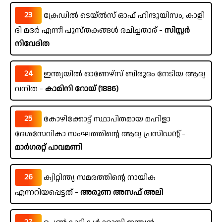
23
ക്രേഡിൽ ടെയ്ൽസ് ഓഫ് ഹിന്ദുയിസം, കാളി
ദി മദർ എന്നീ പുസ്തകങ്ങൾ രചിച്ചതാര് -
സിസ്റ്റർ
നിവേദിത
24
ഇന്ത്യയിൽ ഓണേഴ്സ് ബിരുദം നേടിയ ആദ്യ
വനിത -
കാമിനി റോയ് (1886)
25
കോഴിക്കോട്ട് സ്ഥാപിതമായ മഹിളാ
ദേശസേവികാ സംഘത്തിന്റെ ആദ്യ പ്രസിഡന്റ് -
മാർഗരറ്റ് പാവമണി
26
ക്വിറ്റിന്ത്യ സമരത്തിന്റെ നായിക
എന്നറിയപ്പെട്ടത് -
അരുണ അസഫ് അലി