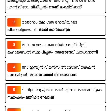
മികച്ചതും ധീരയുമായ നേതാവ് എന്ന് ഹഗ് റോസ്
എന്ന് വിശേ ഷിപ്പിച്ചത്-
റാണി ലക്ഷ്മിഭായ്
2
രാജാറാം മോഹൻ റോയിയുടെ
ജീവചരിത്രകാരി-
മേരി കാർപെന്റർ
3
1910-ൽ അലഹബാദിൽ ഭാരത് സ്ത്രീ
മഹാമണ്ഡൽ സ്ഥാപിച്ചത്-
സരളാദേവി ചൗധുറാണി
4
1915 ഇന്ത്യൻ വിമൻസ് അസോസിയേഷൻ
സ്ഥാപിച്ചത്-
ഡോറോത്തി ദിനരാജദാസ
5
മഹിളാ രാഷ്ട്രീയ സംഘ് എന്ന സംഘടനയുടെ
സ്ഥാപക-
ലതികാ ഘോഷ്