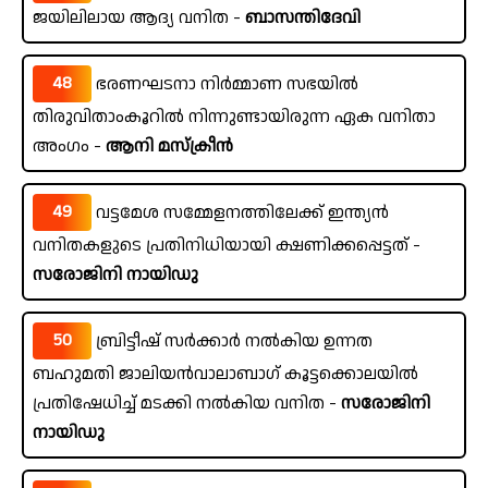
ജയിലിലായ ആദ്യ വനിത -
ബാസന്തിദേവി
48
ഭരണഘടനാ നിർമ്മാണ സഭയിൽ
തിരുവിതാംകൂറിൽ നിന്നുണ്ടായിരുന്ന ഏക വനിതാ
അംഗം -
ആനി മസ്ക്രീൻ
49
വട്ടമേശ സമ്മേളനത്തിലേക്ക് ഇന്ത്യൻ
വനിതകളുടെ പ്രതിനിധിയായി ക്ഷണിക്കപ്പെട്ടത് -
സരോജിനി നായിഡു
50
ബ്രിട്ടീഷ് സർക്കാർ നൽകിയ ഉന്നത
ബഹുമതി ജാലിയൻവാലാബാഗ് കൂട്ടക്കൊലയിൽ
പ്രതിഷേധിച്ച് മടക്കി നൽകിയ വനിത -
സരോജിനി
നായിഡു