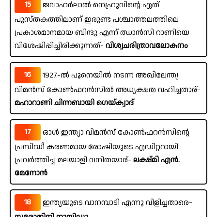
15
ജവാഹർലാൽ നെഹ്രുവിന്റെ ഏത്
പുസ്തകത്തിലാണ് ഇരുണ്ട പശ്ചാത്തലത്തിലെ
പ്രകാശമാനമായ ബിന്ദു എന്ന് ഝാൻസി റാണിയെ
വിശേഷിപ്പിച്ചിരിക്കുന്നത്-
വിശ്വചരിത്രാവലോകനം
16
1927-ൽ പൂനെയിൽ നടന്ന അഖിലേന്ത്യ
വിമൻസ് കോൺഫറൻസിൽ അധ്യക്ഷത വഹിച്ചതാര്-
മഹാറാണി ചിന്നബായി ഗെയ്ക്വാദ്
17
ഓൾ ഇന്ത്യാ വിമൻസ് കോൺഫറൻസിന്റെ
പ്രസിദ്ധീ കരണമായ രോഷിയുടെ എഡിറ്ററായി
പ്രവർത്തിച്ച മലയാളി വനിതയാര്-
ലക്ഷ്മി എൻ.
മേനോൻ
18
ഇന്ത്യയുടെ വാനമ്പാടി എന്നു വിളിച്ചതാരെ-