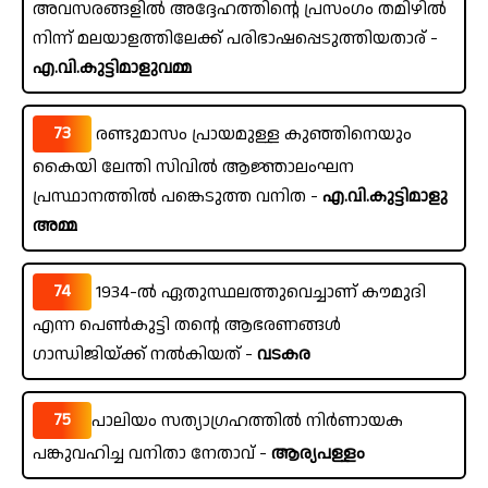
അവസരങ്ങളിൽ അദ്ദേഹത്തിന്റെ പ്രസംഗം തമിഴിൽ
നിന്ന് മലയാളത്തിലേക്ക് പരിഭാഷപ്പെടുത്തിയതാര് -
എ.വി.കുട്ടിമാളുവമ്മ
73
രണ്ടുമാസം പ്രായമുള്ള കുഞ്ഞിനെയും
കൈയി ലേന്തി സിവിൽ ആജ്ഞാലംഘന
പ്രസ്ഥാനത്തിൽ പങ്കെടുത്ത വനിത -
എ.വി.കുട്ടിമാളു
അമ്മ
74
1934-ൽ ഏതുസ്ഥലത്തുവെച്ചാണ് കൗമുദി
എന്ന പെൺകുട്ടി തന്റെ ആഭരണങ്ങൾ
ഗാന്ധിജിയ്ക്ക് നൽകിയത് -
വടകര
75
പാലിയം സത്യാഗ്രഹത്തിൽ നിർണായക
പങ്കുവഹിച്ച വനിതാ നേതാവ് -
ആര്യപള്ളം