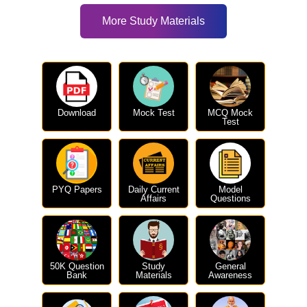
More Study Materials
Download
Mock Test
MCQ Mock
Test
PYQ Papers
Daily Current
Model
Affairs
Questions
50K Question
Study
General
Bank
Materials
Awareness