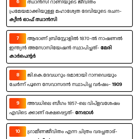
6
ഝാൻസി റാണിയുടെ ജീവിതം
പ്രമേയമാക്കിയുള്ള മഹാശ്വേത ദേവിയുടെ രചന-
ക്വീൻ ഓഫ് ഝാൻസി
7
ആരാണ് ബ്രിസ്റ്റോളിൽ 1870-ൽ നാഷണൽ
ഇന്ത്യൻ അസോസിയേഷൻ സ്ഥാപിച്ചത്-
മേരി
കാർപെന്റർ
8
ജി.കെ.ദേവധറും രമാഭായി റാനഡെയും
ചേർന്ന് പൂനെ സേവാസദൻ സ്ഥാപിച്ച വർഷം-
1909
9
അവധിലെ ബീഗം 1857-ലെ വിപ്ളവശേഷം
എവിടെ ക്കാണ് രക്ഷപ്പെട്ടത്-
നേപ്പാൾ
10
ഗ്രാമീണജീവിതം എന്ന ചിത്രം വരച്ചതാര്-