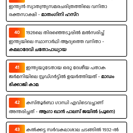
ഇന്ത്യൻ സ്വാതന്ത്ര്യസമരചരിത്രത്തിലെ വനിതാ
രക്തസാക്ഷി -
മാതംഗിനി ഹസ്റ
40
1926ലെ തിരഞ്ഞെടുപ്പിൽ മൽസരിച്ച്
ഇന്ത്യയിലെ സ്ഥാനാർഥി ആദ്യത്തെ വനിതാ -
കമലാദേവി ചതോപാധ്യായ
41
ഇന്ത്യയുടേതായ ഒരു ദേശീയ പതാക
ജർമനിയിലെ സ്റ്റഡ്ഗർട്ടിൽ ഉയർത്തിയത് -
മാഡം
ഭിക്കാജി കാമ
42
കസ്തൂർബാ ഗാന്ധി എവിടെവച്ചാണ്
അന്തരിച്ചത് -
ആഗാ ഖാൻ പാലസ് ജയിൽ (പൂനെ)
43
കൽക്കട്ട സർവകലാശാല ചടങ്ങിൽ 1932-ൽ