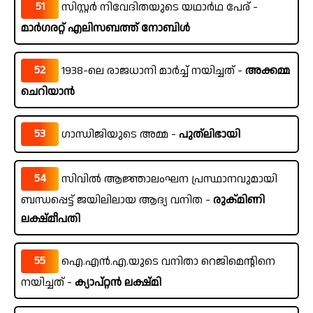
51
സിസ്റ്റർ നിവേദിതയുടെ യഥാർഥ പേര് -
മാർഗരറ്റ് എലിസബത്ത് നോബിൾ
52
1938-ലെ രാജധാനി മാർച്ച് നയിച്ചത് -
അക്കമ്മ
ചെറിയാൻ
53
ഗാന്ധിജിയുടെ അമ്മ -
പുത്‌ലിഭായി
54
സിവിൽ ആജ്ഞാലംഘന പ്രസ്ഥാനവുമായി
ബന്ധപ്പെട്ട് ജയിലിലായ ആദ്യ വനിത -
രുക്മിണി
ലക്ഷ്മീപതി
55
ഐ.എൻ.എ.യുടെ വനിതാ റെജിമെന്റിനെ
നയിച്ചത് -
ക്യാപ്റ്റൻ ലക്ഷ്മി