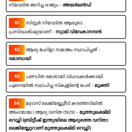
നിവേദിത ജനിച്ച രാജ്യം -
അയർലൻഡ്
61
സിസ്റ്റർ നിവേദിത ആരുടെ
പ്രസിദ്ധശിഷ്യയാണ് -
സ്വാമി വിവേകാനന്ദൻ
62
ആര്യ മഹിളാ സമാജം സ്ഥാപിച്ചത് -
രമാബായി
63
പണ്ഡിത രമാഭായി വിധവകൾക്കായി
പൂനെയിൽ സ്ഥാപിച്ച സ്കൂളിന്റെ പേര് -
മുക്തി
64
മദ്രാസ് ലെജിസ്ലേറ്റീവ് കൗൺസിലിൽ
അംഗമായ ( ആദ്യ വനിത (1929) -
മുത്തുലക്ഷ്മി
റെഡ്ഡി (ബ്രിട്ടീഷ് ഇന്ത്യയിലെ ആദ്യത്തെ വനിതാ
ലെജിസ്ലേറ്ററാണ് മുത്തുലക്ഷ്മി റെഡ്ഡി)