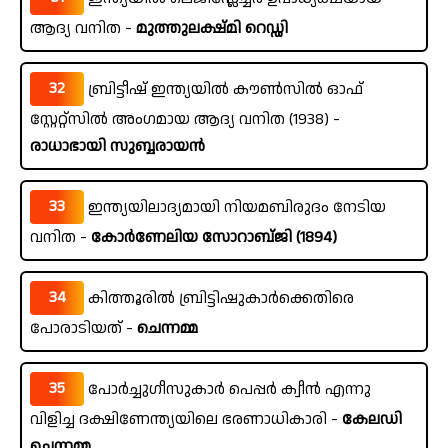
ആദ്യ വനിത -
മുത്തുലക്ഷ്മി റെഡ്ഡി
32
ബ്രിട്ടീഷ് ഇന്ത്യയിൽ കൗൺസിൽ ഓഫ്
സ്റ്റേറ്റ്സിൽ അംഗമായ ആദ്യ വനിത (1938) -
രാധാഭായി സുബ്ബരായൻ
33
ഇന്ത്യയിലാദ്യമായി നിയമബിരുദം നേടിയ
വനിത -
കോർണേലിയ സോറാബ്ജി (1894)
34
കിത്തൂരിൽ ബ്രിട്ടിഷുകാർക്കെതിരെ
പോരാടിയത് -
ചെന്നമ്മ
35
പോർച്ചുഗീസുകാർ പെപ്പർ ക്വീൻ എന്നു
വിളിച്ച ദക്ഷിണേന്ത്യയിലെ ഭരണാധികാരി -
കേലഡി
ചെന്നമ്മ