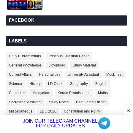
FACEBOOK
LABELS
Daily Current Affairs
Previous Question Paper
General Knowledge
Download
Study Material
Current Affairs
Personalities
University Assistant
Mock Test
Science
History
LD Clerk
Geography
English
Computer
Malayalam
Kerala Renaissance
Maths
Secretariat Assistant
Study Notes
Beat Forest Officer
Miscellaneous
LDC 2020
Constitution and Polity
JOIN OUR TELEGRAM CHANNEL
Mock Test Series
Tips and Tricks
Facts About India
FOR DAILY UPDATES
Practice Questions
Civil Police Officer
High Court Assistant