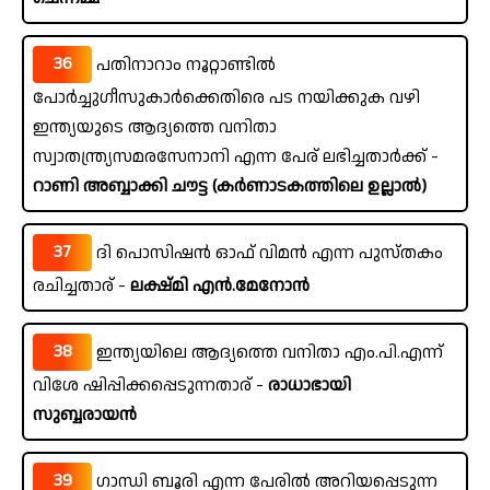
36
പതിനാറാം നൂറ്റാണ്ടിൽ
പോർച്ചുഗീസുകാർക്കെതിരെ പട നയിക്കുക വഴി
ഇന്ത്യയുടെ ആദ്യത്തെ വനിതാ
സ്വാതന്ത്ര്യസമരസേനാനി എന്ന പേര് ലഭിച്ചതാർക്ക് -
റാണി അബ്ബാക്കി ചൗട്ട (കർണാടകത്തിലെ ഉല്ലാൽ)
37
ദി പൊസിഷൻ ഓഫ് വിമൻ എന്ന പുസ്തകം
രചിച്ചതാര് -
ലക്ഷ്മി എൻ.മേനോൻ
38
ഇന്ത്യയിലെ ആദ്യത്തെ വനിതാ എം.പി.എന്ന്
വിശേ ഷിപ്പിക്കപ്പെടുന്നതാര് -
രാധാഭായി
സുബ്ബരായൻ
39
ഗാന്ധി ബൂരി എന്ന പേരിൽ അറിയപ്പെടുന്ന