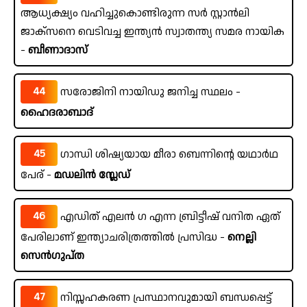
ആധ്യക്ഷ്യം വഹിച്ചുകൊണ്ടിരുന്ന സർ സ്റ്റാൻലി
ജാക്സനെ വെടിവച്ച ഇന്ത്യൻ സ്വാതന്ത്യ സമര നായിക
-
ബീണാദാസ്
44
സരോജിനി നായിഡു ജനിച്ച സ്ഥലം -
ഹൈദരാബാദ്
45
ഗാന്ധി ശിഷ്യയായ മീരാ ബെന്നിന്റെ യഥാർഥ
പേര് -
മഡലിൻ സ്ലേഡ്
46
എഡിത് എലൻ ഗ എന്ന ബ്രിട്ടീഷ് വനിത ഏത്
പേരിലാണ് ഇന്ത്യാചരിത്രത്തിൽ പ്രസിദ്ധ -
നെല്ലി
സെൻഗുപ്ത
47
നിസ്സഹകരണ പ്രസ്ഥാനവുമായി ബന്ധപ്പെട്ട്