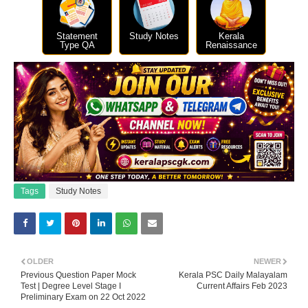
Statement
Study Notes
Kerala
Type QA
Renaissance
Tags
Study Notes
OLDER
NEWER
Previous Question Paper Mock
Kerala PSC Daily Malayalam
Test | Degree Level Stage I
Current Affairs Feb 2023
Preliminary Exam on 22 Oct 2022