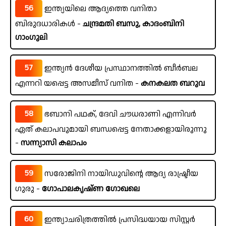
56
ഇന്ത്യയിലെ ആദ്യത്തെ വനിതാ
ബിരുദധാരികൾ -
ചന്ദ്രമതി ബസു, കാദംബിനി
ഗാംഗുലി
57
ഇന്ത്യൻ ദേശീയ പ്രസ്ഥാനത്തിൽ ബീർബല
എന്നറി യപ്പെട്ട അസമീസ് വനിത -
കനകലത ബറുവ
58
ഭബാനി പഥക്, ദേവി ചൗധരാണി എന്നിവർ
ഏത് കലാപവുമായി ബന്ധപ്പെട്ട നേതാക്കളായിരുന്നു
-
സന്ന്യാസി കലാപം
59
സരോജിനി നായിഡുവിന്റെ ആദ്യ രാഷ്ട്രീയ
ഗുരു -
ഗോപാലകൃഷ്ണ ഗോഖലെ
60
ഇന്ത്യാചരിത്രത്തിൽ പ്രസിദ്ധയായ സിസ്റ്റർ