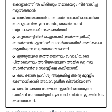
കൊട്ടാരത്തിൽ ചിരിയും തമാശയും നിരോധിച്ച
സുൽത്താൻ.
അടിമവംശത്തിലെ ബാൽബനാണ്‌ രാജാവിനെ
ബഹുമാനിക്കുന്ന സിജ്ദ, പൈബോസ്
സമ്പ്രദായങ്ങൾ നടപ്പാക്കിയത്.
കുത്തബ്ദ്ധീൻ ഐബക്ക്, ഇൽത്തുമിഷ്,
ബാൽബൻ എന്നിവർ യഥാർത്ഥത്തിൽ അടിമകൾ
ആയിരുന്ന സുൽത്താന്മാരാണ്.
ഇന്ത്യയുടെ തത്തയെന്നും ഖവാലിയുടെ
പിതാവെന്നും അറിയപ്പെടുന്ന അമീർ ഖുസ്രു
ബാൽബൻടെ സദസ്സിലെ കവിയാണ്.
ഡെക്കാൻ പ്രവിശ്യ ആക്രമിച്ച ആദ്യ മുസ്ലിം
ഭരണാധികാരി അലാവുദ്ധീൻ ഖിൽജിയാണ്.
മൊറോക്കൻ സഞ്ചാരി ഇബ്ൻ ബത്തൂത്ത
ഡൽഹി സന്ദർശിച്ചത് മുഹമ്മദ് ബിൻ തുഗ്ലക്കിന്ടെ
കാലത്താണ്.