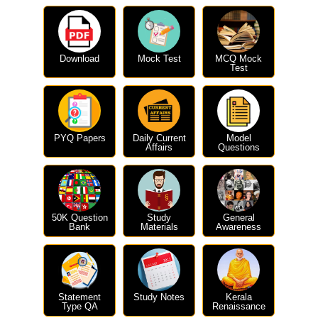
Download
Mock Test
MCQ Mock
Test
PYQ Papers
Daily Current
Model
Affairs
Questions
50K Question
Study
General
Bank
Materials
Awareness
Statement
Study Notes
Kerala
Type QA
Renaissance