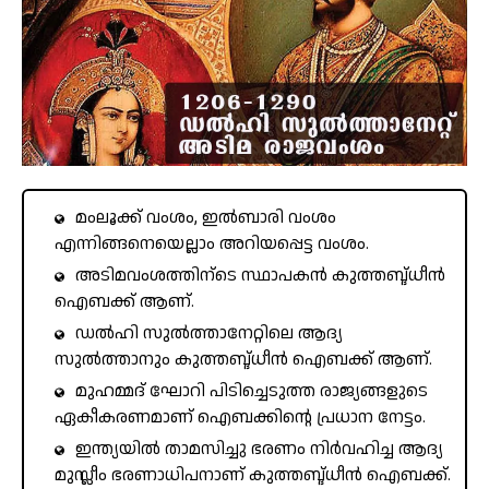
മംലൂക്ക് വംശം, ഇൽബാരി വംശം
എന്നിങ്ങനെയെല്ലാം അറിയപ്പെട്ട വംശം.
അടിമവംശത്തിന്ടെ സ്ഥാപകൻ കുത്തബ്ദ്ധീൻ
ഐബക്ക് ആണ്.
ഡൽഹി സുൽത്താനേറ്റിലെ ആദ്യ
സുൽത്താനും കുത്തബ്ദ്ധീൻ ഐബക്ക് ആണ്.
മുഹമ്മദ് ഘോറി പിടിച്ചെടുത്ത രാജ്യങ്ങളുടെ
ഏകീകരണമാണ് ഐബക്കിന്റെ പ്രധാന നേട്ടം.
ഇന്ത്യയിൽ താമസിച്ചു ഭരണം നിർവഹിച്ച ആദ്യ
മുസ്ലീം ഭരണാധിപനാണ്‌ കുത്തബ്ദ്ധീൻ ഐബക്ക്.