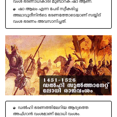
വംശ ഭരണാധികാരി മുബാറക് ഷാ ആണ്.
ഷാ ആലം എന്ന പേര് സ്വീകരിച്ച
അലാവുദീനിൻടെ ഭരണത്തോടെയാണ് സയ്യിദ്
വംശ ഭരണം അവസാനിച്ചത്.
ഡൽഹി ഭരണത്തിലേറിയ ആദ്യത്തെ
അഫ്ഗാൻ വംശമാണ് ലോധി വംശം.