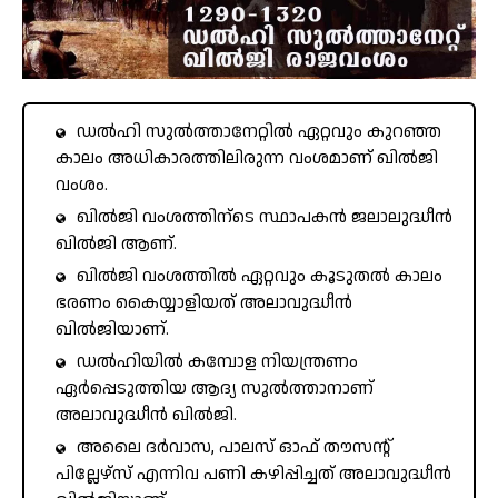
ഡൽഹി സുൽത്താനേറ്റിൽ ഏറ്റവും കുറഞ്ഞ
കാലം അധികാരത്തിലിരുന്ന വംശമാണ് ഖിൽജി
വംശം.
ഖിൽജി വംശത്തിന്ടെ സ്ഥാപകൻ ജലാലുദ്ധീൻ
ഖിൽജി ആണ്.
ഖിൽജി വംശത്തിൽ ഏറ്റവും കൂടുതൽ കാലം
ഭരണം കൈയ്യാളിയത് അലാവുദ്ധീൻ
ഖിൽജിയാണ്.
ഡൽഹിയിൽ കമ്പോള നിയന്ത്രണം
ഏർപ്പെടുത്തിയ ആദ്യ സുൽത്താനാണ്
അലാവുദ്ധീൻ ഖിൽജി.
അലൈ ദർവാസ, പാലസ് ഓഫ് തൗസന്റ്
പില്ലേഴ്സ് എന്നിവ പണി കഴിപ്പിച്ചത് അലാവുദ്ധീൻ