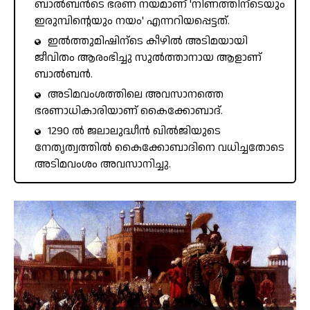
ബാൽബൻടെ ഭരണ നയമാണ് 'നിണത്തിന്ടെയും
ഇരുമ്പിന്റെയും നയം' എന്നറിയപ്പെട്ടത്.
ഇൽത്തുമിഷിന്ടെ കീഴിൽ അടിമയായി
ജീവിതം ആരംഭിച്ചു സുൽത്താനായ ആളാണ്
ബാൽബൻ.
അടിമവംശത്തിലെ അവസാനത്തെ
ഭരണാധികാരിയാണ് കൈക്കോബാദ്.
1290 ൽ ജലാലുദ്ധീൻ ഖിൽജിയുടെ
നേതൃത്വത്തിൽ കൈക്കോബാദിനെ വധിച്ചതോടെ
അടിമവംശം അവസാനിച്ചു.