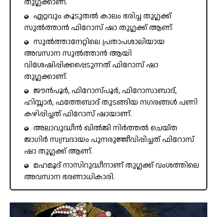
തുഗ്ലക്കാണ്.
ഏറ്റവും കൂടുതൽ കാലം ഭരിച്ച തുഗ്ലക്ക്
സുൽത്താൻ ഫിറോസ് ഷാ തുഗ്ലക്ക് ആണ്.
സുൽത്താനേറ്റിലെ പ്രതാപശാലിയായ
അവസാന സുൽത്താൻ ആയി
വിശേഷിപ്പിക്കപ്പെടുന്നത് ഫിറോസ് ഷാ
തുഗ്ലക്കാണ്.
ജൗൻപൂർ, ഫിറോസ്പൂർ, ഫിറോസാബാദ്,
ഹിസ്സാർ, ഫത്തേബാദ് തുടങ്ങിയ നഗരങ്ങൾ പണി
കഴിപ്പിച്ചത് ഫിറോസ് ഷായാണ്.
അലാവുദ്ധീൻ ഖിൽജി നിർത്തൽ ചെയ്ത
ജാഗിർ സമ്പ്രദായം പുനരുജ്ജീവിപ്പിച്ചത് ഫിറോസ്
ഷാ തുഗ്ലക്ക് ആണ്.
മഹമൂദ് നാസിറുദ്ധീനാണ് തുഗ്ലക്ക് വംശത്തിലെ
അവസാന ഭരണാധികാരി.