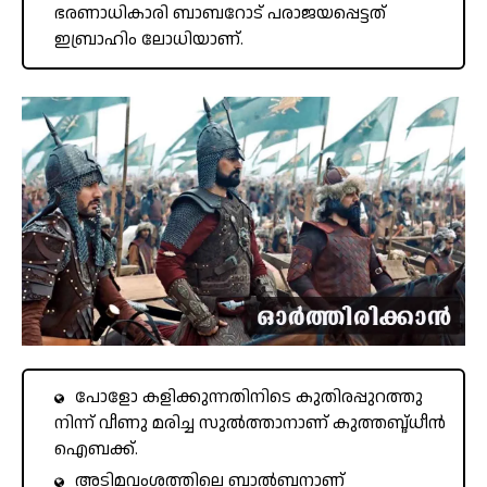
ഭരണാധികാരി ബാബറോട് പരാജയപ്പെട്ടത്
ഇബ്രാഹിം ലോധിയാണ്.
പോളോ കളിക്കുന്നതിനിടെ കുതിരപ്പുറത്തു
നിന്ന് വീണു മരിച്ച സുൽത്താനാണ് കുത്തബ്ദ്ധീൻ
ഐബക്ക്.
അടിമവംശത്തിലെ ബാൽബനാണ്‌