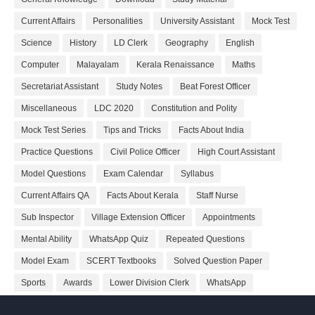
Current Affairs
Personalities
University Assistant
Mock Test
Science
History
LD Clerk
Geography
English
Computer
Malayalam
Kerala Renaissance
Maths
Secretariat Assistant
Study Notes
Beat Forest Officer
Miscellaneous
LDC 2020
Constitution and Polity
Mock Test Series
Tips and Tricks
Facts About India
Practice Questions
Civil Police Officer
High Court Assistant
Model Questions
Exam Calendar
Syllabus
Current Affairs QA
Facts About Kerala
Staff Nurse
Sub Inspector
Village Extension Officer
Appointments
Mental Ability
WhatsApp Quiz
Repeated Questions
Model Exam
SCERT Textbooks
Solved Question Paper
Sports
Awards
Lower Division Clerk
WhatsApp