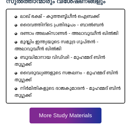
സുൽത്താന്മാരും വിശേഷണങ്ങളും
ലാഖ്‌ ഭക്ഷ് - കുത്തബ്ദ്ധീൻ ഐബക്ക്
ദൈവത്തിന്ടെ പ്രതിരൂപം - ബാൽബൻ
രണ്ടാം അലക്‌സാണ്ടർ - അലാവുദ്ധീൻ ഖിൽജി
മുസ്ലിം ഇന്ത്യയുടെ സമുദ്ര ഗുപ്തൻ -
അലാവുദ്ധീൻ ഖിൽജി
ബുദ്ധിമാനായ വിഡ്ഢി - മുഹമ്മദ് ബിൻ
തുഗ്ലക്ക്
വൈരുദ്ധ്യങ്ങളുടെ സങ്കലനം - മുഹമ്മദ് ബിൻ
തുഗ്ലക്ക്
നിർമിതികളുടെ രാജകുമാരൻ - മുഹമ്മദ് ബിൻ
തുഗ്ലക്ക്
More Study Materials