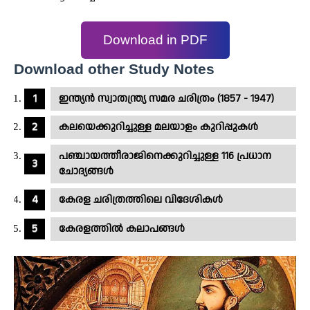
Download in PDF
Download other Study Notes
ഇന്ത്യൻ സ്വാതന്ത്ര്യ സമര ചരിത്രം (1857 - 1947)
കലയെക്കുറിച്ചുള്ള മലയാളം കുറിപ്പുകൾ
പഞ്ചായത്തീരാജിനെക്കുറിച്ചുള്ള 116 പ്രധാന
ചോദ്യങ്ങൾ
കേരള ചരിത്രത്തിലെ വിദേശികൾ
കേരളത്തിൽ കലാപങ്ങൾ