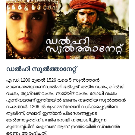
ഡൽഹി സുൽത്താനേറ്റ്
എ.ഡി.1206 മുതൽ 1526 വരെ 5 സുൽത്താൻ
രാജവംശങ്ങളാണ് ഡൽഹി ഭരിച്ചത്. അടിമ വംശം, ഖിൽജി
വംശം, തുഗ്ലക്ക് വംശം, സയ്യിദ് വംശം, ലോധി വംശം
എന്നിവയാണ് ഇന്ത്യയിൽ ഭരണം നടത്തിയ സുൽത്താൻ
വംശങ്ങൾ. 1206 ൽ മുഹമ്മദ് ഘോറി വധിക്കപ്പെട്ടതിനെ
തുടർന്ന്, ഘോറി ഇന്ത്യൻ പ്രദേശങ്ങളുടെ
മേൽനോട്ടത്തിന് ഗവർണറായി നിയോഗിച്ചിരുന്ന
കുത്തബ്ദ്ധീൻ ഐബക്ക് ആണ് ഇന്ത്യയിൽ സ്വതന്ത്ര
ഭരണം ആരംഭിച്ചത്.