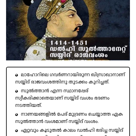
ലാഹോറിലെ ഗവർണറായിരുന്ന ഖിസ്രാഖാനാണ്
സയ്യിദ് രാജവംശത്തിനു തുടക്കം കുറിച്ചത്.
സുൽത്താൻ എന്ന സ്ഥാനപ്പേര്
സ്വീകരിക്കാതെയാണ് സയ്യിദ് വംശം ഭരണം
നടത്തിയത്.
നാണയങ്ങളിൽ പേര് മുദ്രണം ചെയ്യാത്ത ഏക
സുൽത്താൻ വംശമാണ് സയ്യിദ് വംശം.
ഏറ്റവും കൂടുതൽ കാലം ഡൽഹി ഭരിച്ച സയ്യിദ്