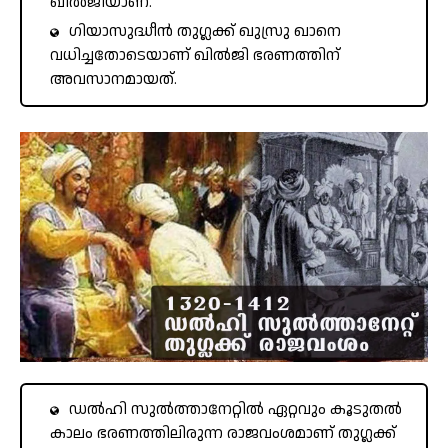
ഖിൽജിയാണ്.
ഗിയാസുദ്ധീൻ തുഗ്ലക്ക് ഖുസ്രു ഖാനെ
വധിച്ചതോടെയാണ് ഖിൽജി ഭരണത്തിന്
അവസാനമായത്.
ഡൽഹി സുൽത്താനേറ്റിൽ ഏറ്റവും കൂടുതൽ
കാലം ഭരണത്തിലിരുന്ന രാജവംശമാണ് തുഗ്ലക്ക്