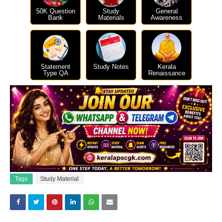
50K Question
Study
General
Bank
Materials
Awareness
Statement
Study Notes
Kerala
Type QA
Renaissance
Tags
Study Material