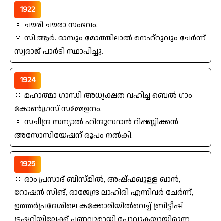
1922
🔅 ചൗരി ചൗരാ സംഭവം.
🔅 സി.ആര്‍. ദാസും മോത്തിലാല്‍ നെഹ്റുവും ചേര്‍ന്ന്‌
സ്വരാജ്‌ പാര്‍ടി സ്ഥാപിച്ചു.
1924
🔅 മഹാത്മാ ഗാന്ധി അധ്യക്ഷത വഹിച്ച ബെല്‍ ഗാം
കോണ്‍ഗ്രസ്‌ സമ്മേളനം.
🔅 സചീന്ദ്ര സന്യാല്‍ ഹിന്ദുസ്ഥാന്‍ റിപ്പബ്ലിക്കന്‍
അസോസിയേഷന്‌ രൂപം നല്‍കി.
1925
🔅 രാം പ്രസാദ്‌ ബിസ്മില്‍, അഷ്ഫഖുള്ള ഖാന്‍,
റോഷന്‍ സിങ്‌, രാജേന്ദ്ര ലാഹിരി എന്നിവര്‍ ചേര്‍ന്ന്‌,
ഉത്തര്‍പ്രദേശിലെ കക്കോരിയില്‍വെച്ച്‌ ബ്രിട്ടീഷ്‌
ട്രഷറിയിലേക്ക്‌ പണവുമായി പോവുകയായിരുന്ന