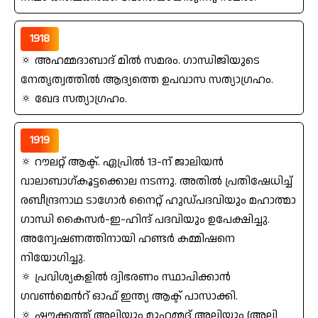
1918
🔅 അഹമ്മദാബാദ്‌ മില്‍ സമരം. ഗാന്ധിജിയുടെ
നേതൃത്വത്തില്‍ ആദ്യത്തെ ഉപവാസ സത്യാഗ്രഹം.
🔅 ഖേദ സത്യാഗ്രഹം.
1919
🔅 റൗലറ്റ്‌ ആക്ട്. ഏപ്രില്‍ 13-ന്‌ ജാലിയന്‍
വാലാബാഗ്‌കൂട്ടക്കൊല നടന്നു. അതില്‍ പ്രതിഷേധിച്ച്‌
രബീന്ദ്രനാഥ ടാഗോര്‍ നൈറ്റ്‌ ഹുഡ്‌പദവിയും മഹാത്മാ
ഗാന്ധി കൈസര്‍-ഇ-ഹിന്ദ്‌ പദവിയും ഉപേക്ഷിച്ചു.
അന്വേഷണത്തിനായി ഹണ്ടര്‍ കമ്മിഷനെ
നിയോഗിച്ചു.
🔅 പ്രവിശ്യകളില്‍ ദ്വിഭരണം സ്ഥാപിക്കാന്‍
ഗവണ്‍മെന്‍റ്‌ ഓഫ്‌ ഇന്ത്യ ആക്ട് പാസാക്കി.
🔅 ഷൗക്കത്ത്‌ അലിയും മുഹമ്മദ്‌ അലിയും (അലി