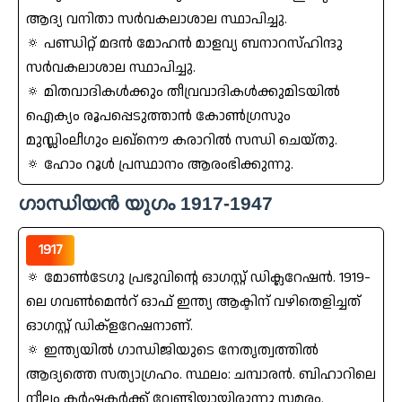
ആദ്യ വനിതാ സര്‍വകലാശാല സ്ഥാപിച്ചു.
🔅 പണ്ഡിറ്റ്‌ മദന്‍ മോഹന്‍ മാളവ്യ ബനാറസ്‌ഹിന്ദു
സര്‍വകലാശാല സ്ഥാപിച്ചു.
🔅 മിതവാദികൾക്കും തീവ്രവാദികൾക്കുമിടയില്‍
ഐക്യം രൂപപ്പെടുത്താന്‍ കോണ്‍ഗ്രസും
മുസ്ലിംലീഗും ലഖ്നൌ കരാറില്‍ സന്ധി ചെയ്തു.
🔅 ഹോം റൂൾ പ്രസ്ഥാനം ആരംഭിക്കുന്നു.
ഗാന്ധിയന്‍ യുഗം 1917-1947
1917
🔅 മോണ്‍ടേഗു പ്രഭുവിന്റെ ഓഗസ്റ്റ്‌ ഡിക്ലറേഷന്‍. 1919-
ലെ ഗവണ്‍മെന്‍റ്‌ ഓഫ്‌ ഇന്ത്യ ആക്ടിന്‌ വഴിതെളിച്ചത്‌
ഓഗസ്റ്റ്‌ ഡിക്ളറേഷനാണ്‌.
🔅 ഇന്ത്യയില്‍ ഗാന്ധിജിയുടെ നേതൃത്വത്തില്‍
ആദ്യത്തെ സത്യാഗ്രഹം. സ്ഥലം: ചമ്പാരന്‍. ബിഹാറിലെ
നീലം കര്‍ഷകര്‍ക്ക്‌ വേണ്ടിയായിരുന്നു സമരം.