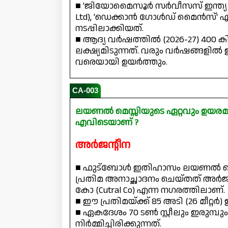
■ 'ജിയോമൈസൂർ സർവീസസ് ഇന്ത്യ പ്രൈവറ
Ltd), 'ഡെക്കാൻ ഗോൾഡ് മൈൻസ്' എ
നടപ്പിലാക്കിയത്.
■ ആദ്യ വർഷത്തിൽ (2026-27) 400 കി
ലക്ഷ്യമിടുന്നത്. വരും വർഷങ്ങളി
വരെയായി ഉയർത്തും.
CA-003
ലയണൽ മെസ്സിയുടെ ഏറ്റവും ഉയരമു
എവിടെയാണ് ?
അർജന്റീന
■ ഫുട്ബോൾ ഇതിഹാസം ലയണൽ മെസ്
പ്രതിമ അനാച്ഛാദനം ചെയ്തത് അർജ
കോ (Cutral Co) എന്ന നഗരത്തിലാണ്.
■ ഈ പ്രതിമയ്ക്ക് 85 അടി (26 മീറ്റർ) 
■ ഏകദേശം 70 ടൺ സ്റ്റീലും ഇരുമ്പു
നിർമ്മിച്ചിരിക്കുന്നത്.