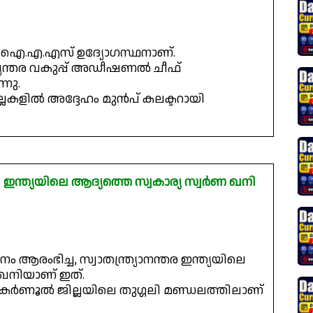
ഡർ ഐ.എ.എസ് ഉദ്യോഗസ്ഥനാണ്.
യന്തര വകുപ്പ് അഡീഷണൽ ചീഫ്
്നു.
ില്ലകളിൽ അദ്ദേഹം മുൻപ് കലക്ടറായി
ഇന്ത്യയിലെ ആദ്യത്തെ സ്വകാര്യ സ്വർണ ഖനി
 ആരംഭിച്ച, സ്വാതന്ത്ര്യാനന്തര ഇന്ത്യയിലെ
 ഖനിയാണ് ഇത്.
െ കർണൂൽ ജില്ലയിലെ തുഗ്ഗലി മണ്ഡലത്തിലാണ്