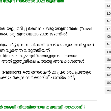
 കേന്ദ്ര സർക്കാർ 2026 ജൂണിൽ
St
LD
Mo
രേഖയല്ല, മറിച്ച് കേവലം ഒരു യാത്രാരേഖ (Travel
Fa
ിദേശകാര്യ മന്ത്രാലയം 2026 ജൂണിൽ
Civ
ാസ്‌പോർട്ട് സേവാ ദിവസിനോട് അനുബന്ധിച്ചാണ്
Mo
ാന വ്യക്തത വരുത്തിയത്.
Cu
യം വിദേശ രാജ്യങ്ങളിലേക്കുള്ള യാത്രകൾ
Su
െ അത് ഇന്ത്യയിലെ പൗരത്വ അവകാശങ്ങൾ
Ap
(Passports Act) സെക്ഷൻ 20 പ്രകാരം, പ്രത്യേക
Re
കും കേന്ദ്ര സർക്കാരിന് പാസ്‌പോർട്ട്
SC
Aw
ഡർ ആയി നിയമിതനായ മലയാളി ആരാണ് ?