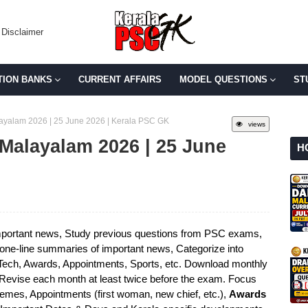
Disclaimer
TION BANKS
CURRENT AFFAIRS
MODEL QUESTIONS
ST
alayalam 2026 | 25 June 2026 | Kerala PSC GK
views
n Malayalam 2026 | 25 June
H
portant news, Study previous questions from PSC exams,
e one-line summaries of important news, Categorize into
 Tech, Awards, Appointments, Sports, etc. Download monthly
 Revise each month at least twice before the exam. Focus
mes, Appointments (first woman, new chief, etc.),
Awards