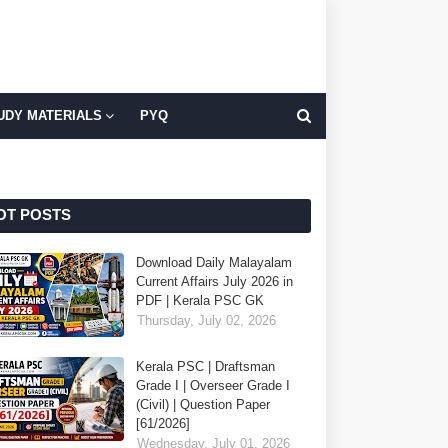
UDY MATERIALS
PYQ
OT POSTS
Download Daily Malayalam
Current Affairs July 2026 in
PDF | Kerala PSC GK
Thursday, July 02, 2026
Kerala PSC | Draftsman
Grade I | Overseer Grade I
(Civil) | Question Paper
[61/2026]
Wednesday, July 01, 2026