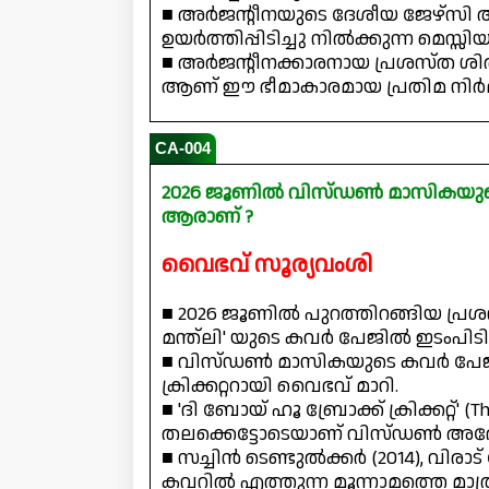
■ അർജന്റീനയുടെ ദേശീയ ജേഴ്സി അ
ഉയർത്തിപ്പിടിച്ചു നിൽക്കുന്ന മെസ്സ
■ അർജന്റീനക്കാരനായ പ്രശസ്ത 
ആണ് ഈ ഭീമാകാരമായ പ്രതിമ നിർമ്മി
CA-004
2026 ജൂണിൽ വിസ്ഡൺ മാസികയുടെ കവ
ആരാണ് ?
വൈഭവ് സൂര്യവംശി
■ 2026 ജൂണിൽ പുറത്തിറങ്ങിയ പ്രശസ്
മന്ത്‌ലി' യുടെ കവർ പേജിൽ ഇടംപിടി
■ വിസ്ഡൺ മാസികയുടെ കവർ പേജിൽ പ
ക്രിക്കറ്ററായി വൈഭവ് മാറി.
■ 'ദി ബോയ് ഹൂ ബ്രോക്ക് ക്രിക്കറ്റ്' (T
തലക്കെട്ടോടെയാണ് വിസ്ഡൺ അദ്ദേ
■ സച്ചിൻ ടെണ്ടുൽക്കർ (2014), വിര
കവറിൽ എത്തുന്ന മൂന്നാമത്തെ മാത