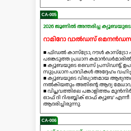
CA-005
2026 ജൂണിൽ അന്തരിച്ച ക്യൂബയുട
റാമിറോ വാൽഡസ് മെനൻഡസ
■ ഫിഡൽ കാസ്ട്രോ, റൗൾ കാസ്ട്രോ 
പങ്കെടുത്ത പ്രധാന കമാൻഡർമാരിൽ 
■ ക്യൂബയുടെ വൈസ് പ്രസിഡന്റ്, ഉപപ്ര
സുപ്രധാന പദവികൾ അദ്ദേഹം വഹിച്ചിട്
■ ക്യൂബയുടെ വിഖ്യാതമായ ആഭ്യന്
നൽകിയതും അതിന്റെ ആദ്യ മേധാവി
■ വിപ്ലവത്തിലെ പങ്കാളിത്തം മുൻന
ഓഫ് ദി റിപ്പബ്ലിക് ഓഫ് ക്യൂബ' എന
ആദരിച്ചിരുന്നു.
CA-006