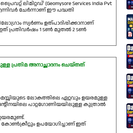
്റ് ലിമിറ്റഡ്' (Geomysore Services India Pvt
ന്നിവർ ചേർന്നാണ് ഈ പദ്ധതി
ലോഗ്രാം സ്വർണം ഉത്പാദിപ്പിക്കാനാണ്
ൽ ഇത് പ്രതിവർഷം 1 ടൺ മുതൽ 2 ടൺ
ള്ള പ്രതിമ അനാച്ഛാദനം ചെയ്തത്
സിയുടെ ലോകത്തിലെ ഏറ്റവും ഉയരമുള്ള
ന്റീനയിലെ പാറ്റഗോണിയയിലുള്ള കുത്രാൽ
ഉയരമുണ്ട്.
ം കോൺക്രീറ്റും ഉപയോഗിച്ചാണ് ഇത്