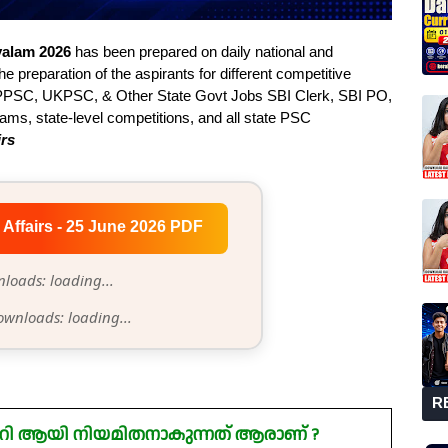
ayalam 2026
has been prepared on daily national and
he preparation of the aspirants for different competitive
PSC, UKPSC, & Other State Govt Jobs SBI Clerk, SBI PO,
s, state-level competitions, and all state PSC
irs
 Affairs - 25 June 2026 PDF
loads: loading...
ownloads: loading...
R
്ടറി ആയി നിയമിതനാകുന്നത് ആരാണ് ?