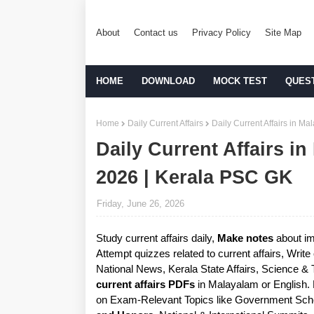
About
Contact us
Privacy Policy
Site Map
HOME
DOWNLOAD
MOCK TEST
QUES
Home
Daily Current Affairs
Daily Current Affairs in M
Daily Current Affairs i
2026 | Kerala PSC GK
Friday, June 26, 2026
Study current affairs daily,
Make notes
about im
Attempt quizzes related to current affairs, Writ
National News, Kerala State Affairs, Science &
current affairs PDFs
in Malayalam or English.
on Exam-Relevant Topics like Government Sche