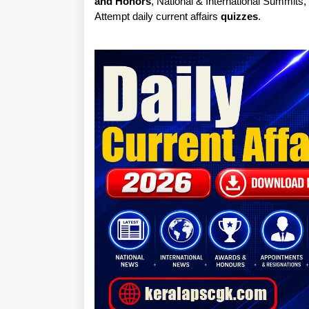
and Honors
, National & International Summits
Attempt daily current affairs
quizzes
.