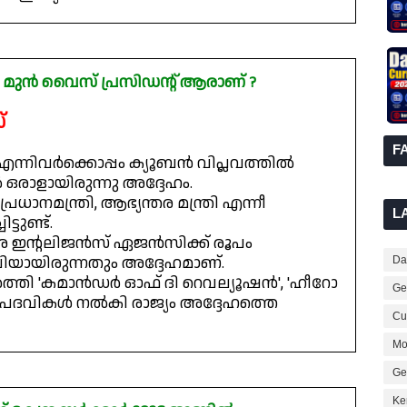
െ മുൻ വൈസ് പ്രസിഡന്റ് ആരാണ് ?
്
F
എന്നിവർക്കൊപ്പം ക്യൂബൻ വിപ്ലവത്തിൽ
ഒരാളായിരുന്നു അദ്ദേഹം.
ധാനമന്ത്രി, ആഭ്യന്തര മന്ത്രി എന്നീ
L
ടുണ്ട്.
തര ഇന്റലിജൻസ് ഏജൻസിക്ക് രൂപം
യായിരുന്നതും അദ്ദേഹമാണ്.
Dai
ിർത്തി 'കമാൻഡർ ഓഫ് ദി റെവല്യൂഷൻ', 'ഹീറോ
Ge
്നീ പദവികൾ നൽകി രാജ്യം അദ്ദേഹത്തെ
Cur
Mo
Ge
Ke