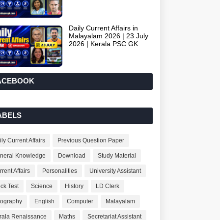
Daily Current Affairs in
Malayalam 2026 | 23 July
2026 | Kerala PSC GK
ACEBOOK
ABELS
ly Current Affairs
Previous Question Paper
neral Knowledge
Download
Study Material
rent Affairs
Personalities
University Assistant
ck Test
Science
History
LD Clerk
ography
English
Computer
Malayalam
rala Renaissance
Maths
Secretariat Assistant