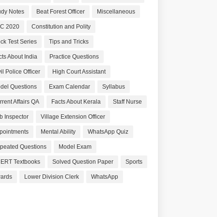
udy Notes
Beat Forest Officer
Miscellaneous
C 2020
Constitution and Polity
ck Test Series
Tips and Tricks
cts About India
Practice Questions
il Police Officer
High Court Assistant
del Questions
Exam Calendar
Syllabus
rrent Affairs QA
Facts About Kerala
Staff Nurse
b Inspector
Village Extension Officer
pointments
Mental Ability
WhatsApp Quiz
peated Questions
Model Exam
ERT Textbooks
Solved Question Paper
Sports
ards
Lower Division Clerk
WhatsApp