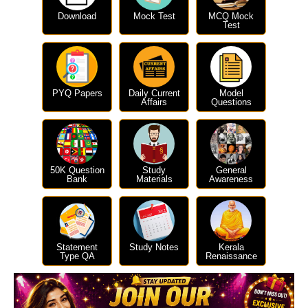
Download
Mock Test
MCQ Mock
Test
PYQ Papers
Daily Current
Model
Affairs
Questions
50K Question
Study
General
Bank
Materials
Awareness
Statement
Study Notes
Kerala
Type QA
Renaissance