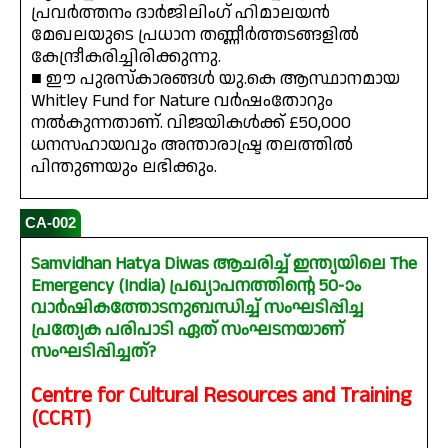
പ്രവർത്തനം ദാർജിലിംഗ് ഹിമാലയൻ
മേഖലയുടെ പ്രധാന തണ്ണീർത്തടങ്ങളിൽ
കേന്ദ്രീകരിച്ചിരിക്കുന്നു.
■ ഈ പുരസ്കാരങ്ങൾ യു.കെ ആസ്ഥാനമായ
Whitley Fund for Nature വർഷംതോറും
നൽകുന്നതാണ്. വിജയികൾക്ക് £50,000
ധനസഹായവും അന്താരാഷ്ട്ര തലത്തിൽ
പിന്തുണയും ലഭിക്കും.
CA-002
Samvidhan Hatya Diwas ആചരിച്ച് ഇന്ത്യയിലെ The
Emergency (India) പ്രഖ്യാപനത്തിന്റെ 50-ാം
വാർഷികത്തോടനുബന്ധിച്ച് സംഘടിപ്പിച്ച
പ്രത്യേക പരിപാടി ഏത് സംഘടനയാണ്
സംഘടിപ്പിച്ചത്?
Centre for Cultural Resources and Training
(CCRT)