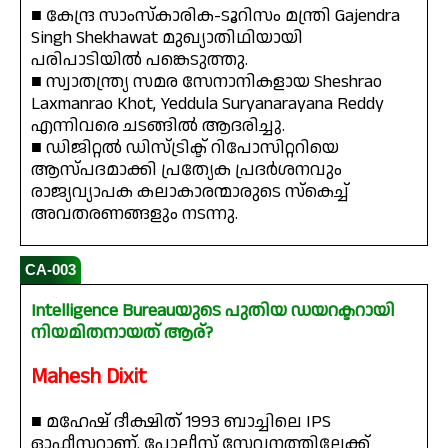
■ കേന്ദ്ര സാംസ്കാരിക-ടൂറിസം മന്ത്രി Gajendra
Singh Shekhawat മുഖ്യാതിഥിയായി
പരിപാടിയിൽ പങ്കെടുത്തു.
■ സ്വാതന്ത്ര്യ സമര സേനാനികളായ Sheshrao
Laxmanrao Khot, Yeddula Suryanarayana Reddy
എന്നിവരെ ചടങ്ങിൽ ആദരിച്ചു.
■ ഡിജിറ്റൽ ഡിസ്ട്രിക്ട് റിപോസിറ്ററിയെ
ആസ്പദമാക്കി പ്രത്യേക പ്രദർശനവും
രാജ്യവ്യാപക കലാകാരന്മാരുടെ സ്കെച്ച്
അവതരണങ്ങളും നടന്നു.
CA-003
Intelligence Bureauയുടെ പുതിയ ഡയറക്ടറായി
നിയമിതനായത് ആര്?
Mahesh Dixit
■ മഹേഷ് ദീക്ഷിത് 1993 ബാച്ചിലെ IPS
ഓഫീസറാണ്. പോലീസ് സേവനത്തിലേക്ക്