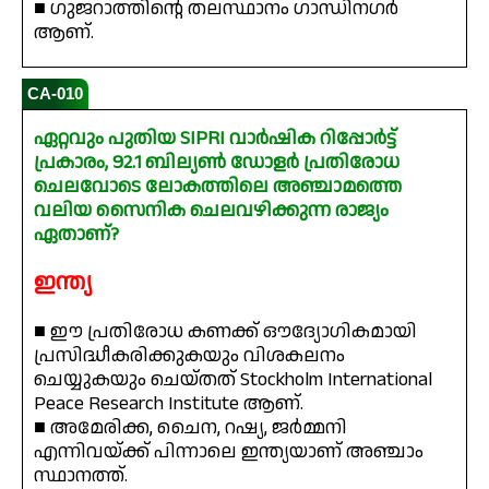
■ ഗുജറാത്തിന്റെ തലസ്ഥാനം ഗാന്ധിനഗർ
ആണ്.
CA-010
ഏറ്റവും പുതിയ SIPRI വാർഷിക റിപ്പോർട്ട്
പ്രകാരം, 92.1 ബില്യൺ ഡോളർ പ്രതിരോധ
ചെലവോടെ ലോകത്തിലെ അഞ്ചാമത്തെ
വലിയ സൈനിക ചെലവഴിക്കുന്ന രാജ്യം
ഏതാണ്?
ഇന്ത്യ
■ ഈ പ്രതിരോധ കണക്ക് ഔദ്യോഗികമായി
പ്രസിദ്ധീകരിക്കുകയും വിശകലനം
ചെയ്യുകയും ചെയ്തത് Stockholm International
Peace Research Institute ആണ്.
■ അമേരിക്ക, ചൈന, റഷ്യ, ജർമ്മനി
എന്നിവയ്ക്ക് പിന്നാലെ ഇന്ത്യയാണ് അഞ്ചാം
സ്ഥാനത്ത്.