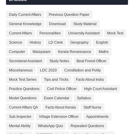
Daily Current Affairs
Previous Question Paper
General Knowledge
Download
Study Material
Current Affairs
Personalities
University Assistant
Mock Test
Science
History
LD Clerk
Geography
English
Computer
Malayalam
Kerala Renaissance
Maths
Secretariat Assistant
Study Notes
Beat Forest Officer
Miscellaneous
LDC 2020
Constitution and Polity
Mock Test Series
Tips and Tricks
Facts About India
Practice Questions
Civil Police Officer
High Court Assistant
Model Questions
Exam Calendar
Syllabus
Current Affairs QA
Facts About Kerala
Staff Nurse
Sub Inspector
Village Extension Officer
Appointments
Mental Ability
WhatsApp Quiz
Repeated Questions