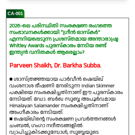
CA-001
2026-ലെ പരിസ്ഥിതി സംരക്ഷണ രംഗത്തെ
സംഭാവനകൾക്കായി “ഗ്രീൻ ഓസ്കർ”
എന്നറിയപ്പെടുന്ന പ്രശസ്തമായ അന്താരാഷ്ട്ര
Whitley Awards പുരസ്കാരം നേടിയ രണ്ട്
ഇന്ത്യൻ വനിതകൾ ആരെല്ലാം?
Parveen Shaikh, Dr. Barkha Subba.
■ ശാസ്ത്രജ്ഞയായ പാർവീൻ ഷെയ്ഖ്
വംശനാശ ഭീഷണി നേരിടുന്ന Indian Skimmer
പക്ഷിയെ സംരക്ഷിച്ചതിനാണ് ഈ പുരസ്കാരം
നേടിയത്. ഡോ. ബർഖ സുബ്ബ അപൂർവമായ
Himalayan Salamander സംരക്ഷിച്ചതിനാണ്
അംഗീകാരം നേടിയത്.
■ ഷെയ്ഖിന്റെ സംരക്ഷണ പ്രവർത്തനങ്ങൾ
ചംബൽ, ഗംഗാ നദീതടങ്ങളിൽ
വ്യാപിച്ചുകിടക്കുമ്പോൾ, സുബ്ബയുടെ