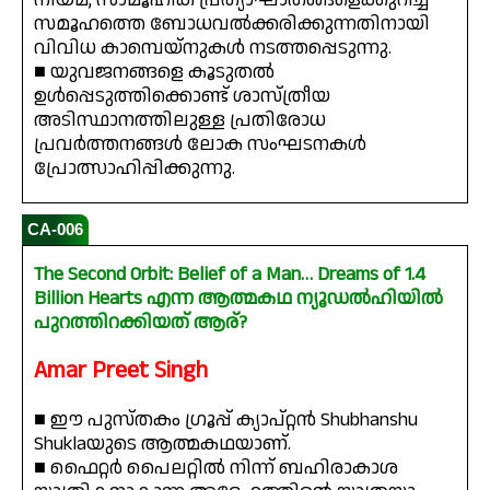
സമൂഹത്തെ ബോധവൽക്കരിക്കുന്നതിനായി
വിവിധ കാമ്പെയ്‌നുകൾ നടത്തപ്പെടുന്നു.
■ യുവജനങ്ങളെ കൂടുതൽ
ഉൾപ്പെടുത്തിക്കൊണ്ട് ശാസ്ത്രീയ
അടിസ്ഥാനത്തിലുള്ള പ്രതിരോധ
പ്രവർത്തനങ്ങൾ ലോക സംഘടനകൾ
പ്രോത്സാഹിപ്പിക്കുന്നു.
CA-006
The Second Orbit: Belief of a Man… Dreams of 1.4
Billion Hearts എന്ന ആത്മകഥ ന്യൂഡൽഹിയിൽ
പുറത്തിറക്കിയത് ആര്?
Amar Preet Singh
■ ഈ പുസ്തകം ഗ്രൂപ്പ് ക്യാപ്റ്റൻ Shubhanshu
Shuklaയുടെ ആത്മകഥയാണ്.
■ ഫൈറ്റർ പൈലറ്റിൽ നിന്ന് ബഹിരാകാശ