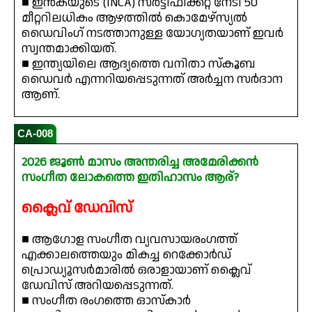
■ ഇൻകയുടെ (INCA) സർട്ടിഫിക്കറ്റ് നേടി 50
മീറ്ററിലധികം ആഴത്തിൽ കൊമേഴ്സ്യൽ
ഡൈവിംഗ് നടത്താനുള്ള യോഗ്യതയാണ് ഇവർ
സ്വന്തമാക്കിയത്.
■ ഇന്ത്യയിലെ ആദ്യത്തെ വനിതാ സ്കൂബ
ഡൈവർ എന്നറിയപ്പെടുന്നത് അർച്ചന സർദാന
ആണ്.
CA-008
2026 ജൂൺ മാസം അന്തരിച്ച അമേരിക്കൻ
സംഗീത ലോകത്തെ ഇതിഹാസം ആര്?
ക്ലൈവ് ഡേവിസ്
■ ആഗോള സംഗീത വ്യവസായരംഗത്ത്
എക്കാലത്തെയും മികച്ച റെക്കോർഡ്
പ്രൊഡ്യൂസർമാരിൽ ഒരാളായാണ് ക്ലൈവ്
ഡേവിസ് അറിയപ്പെടുന്നത്.
■ സംഗീത രംഗത്തെ ഓസ്കാർ