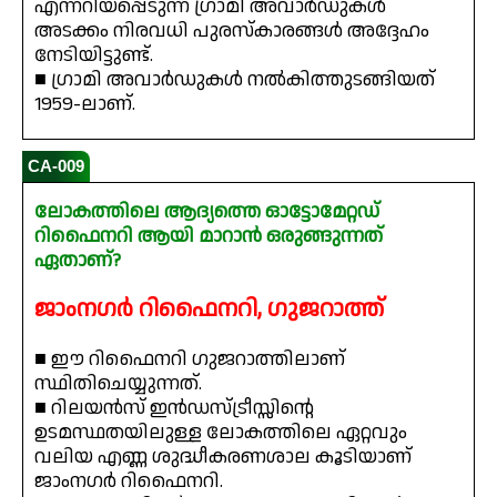
എന്നറിയപ്പെടുന്ന ഗ്രാമി അവാർഡുകൾ
അടക്കം നിരവധി പുരസ്കാരങ്ങൾ അദ്ദേഹം
നേടിയിട്ടുണ്ട്.
■ ഗ്രാമി അവാർഡുകൾ നൽകിത്തുടങ്ങിയത്
1959-ലാണ്.
CA-009
ലോകത്തിലെ ആദ്യത്തെ ഓട്ടോമേറ്റഡ്
റിഫൈനറി ആയി മാറാൻ ഒരുങ്ങുന്നത്
ഏതാണ്?
ജാംനഗർ റിഫൈനറി, ഗുജറാത്ത്
■ ഈ റിഫൈനറി ഗുജറാത്തിലാണ്
സ്ഥിതിചെയ്യുന്നത്.
■ റിലയൻസ് ഇൻഡസ്ട്രീസ്സിന്റെ
ഉടമസ്ഥതയിലുള്ള ലോകത്തിലെ ഏറ്റവും
വലിയ എണ്ണ ശുദ്ധീകരണശാല കൂടിയാണ്
ജാംനഗർ റിഫൈനറി.