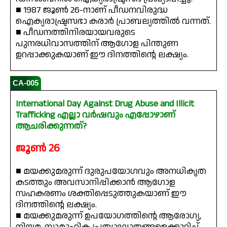
■ 1987 ജൂൺ 26-നാണ് പീഡനവിരുദ്ധ
ഐക്യരാഷ്ട്രസഭാ കരാർ പ്രാബല്യത്തിൽ വന്നത്.
■ പീഡനത്തിനിരയായവരുടെ
പുനരധിവാസത്തിന് ആഗോള പിന്തുണ
ഉറപ്പാക്കുകയാണ് ഈ ദിനത്തിന്റെ ലക്ഷ്യം.
CA-005
International Day Against Drug Abuse and Illicit
Trafficking എല്ലാ വർഷവും എപ്പോഴാണ്
ആചരിക്കുന്നത്?
ജൂൺ 26
■ മയക്കുമരുന്ന് ദുരുപയോഗവും അനധികൃത
കടത്തും അവസാനിപ്പിക്കാൻ ആഗോള
സഹകരണം ശക്തിപ്പെടുത്തുകയാണ് ഈ
ദിനത്തിന്റെ ലക്ഷ്യം.
■ മയക്കുമരുന്ന് ഉപയോഗത്തിന്റെ ആരോഗ്യ,
നിയമ, സാമൂഹിക പ്രത്യാഘാതങ്ങളെക്കുറിച്ച്