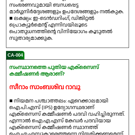
സംഭരണവുമായി ബന്ധപ്പെട്ട
മാർഗ്ഗനിർദ്ദേശങ്ങളും ഉപദേശങ്ങളും നൽകുക.
■ ലക്ഷ്യം: ഇ-ടെൻഡറിംഗ്, ഡിജിറ്റൽ
പ്രൊക്യൂർമെന്റ് എന്നിവയിലൂടെ
പൊതുധനത്തിന്റെ വിനിയോഗം കൂടുതൽ
സുതാര്യമാക്കുക.
CA-004
സംസ്ഥാനത്തെ പുതിയ എക്സൈസ്
കമ്മീഷണർ ആരാണ്?
സീറാം സാംബശിവ റാവു
■ നിയമന പശ്ചാത്തലം: ഏറെക്കാലമായി
ഐ.പി.എസ് (IPS) ഉദ്യോഗസ്ഥരാണ്
എക്സൈസ് കമ്മീഷണർ പദവി വഹിച്ചിരുന്നത്.
എന്നാൽ ഐ.എ.എസ് കേഡർ പദവിയായ
എക്സൈസ് കമ്മീഷണർ സ്ഥാനത്ത്
ഐ.എ.എസുകാരെത്തന്നെ നിയമിക്കണമെന്ന്