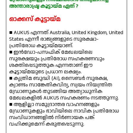
അന്താരാഷ്ട്ര കൂട്ടായ്മ ഏത് ?
ഓക്കസ് കൂട്ടായ്മ
■ AUKUS എന്നത് Australia, United Kingdom, United
States എന്നീ രാജ്യങ്ങളുടെ സുരക്ഷാ-
പ്രതിരോധ കൂട്ടായ്മയാണ്.
■ ഇൻഡോ-പസഫിക് മേഖലയിലെ
സുരക്ഷയും പ്രതിരോധ സഹകരണവും
ശക്തിപ്പെടുത്തുക എന്നതാണ് ഈ
കൂട്ടായ്മയുടെ പ്രധാന ലക്ഷ്യം.
■ കൃത്രിമ ബുദ്ധി (AI), സൈബർ സുരക്ഷ,
ക്വാണ്ടം സാങ്കേതികവിദ്യ, സ്വയം നിയന്ത്രിത
ഡ്രോണുകൾ തുടങ്ങിയ അത്യാധുനിക
മേഖലകളിൽ AUKUS സഹകരണം നടത്തുന്നു.
■ ആളില്ലാ സമുദ്രാന്തര വാഹനങ്ങളും
ഡ്രോണുകളും ഭാവിയിലെ നാവിക പ്രതിരോധ
സംവിധാനങ്ങളിൽ നിർണായക പങ്ക്
വഹിക്കുമെന്ന് കരുതപ്പെടുന്നു.