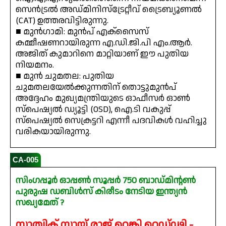
സെൻട്രൽ അഡ്മിനിസ്ട്രേറ്റീവ് ട്രൈബ്യൂണൽ
(CAT) ഉത്തരവിട്ടിരുന്നു.
■ മുൻഗാമി: മുൻപ് എക്സൈസ്
കമ്മീഷണറായിരുന്ന എ.ഡി.ജി.പി എം.ആർ.
അജിത് കുമാറിനെ മാറ്റിയാണ് ഈ പുതിയ
നിയമനം.
■ മുൻ ചുമതല: പുതിയ
ചുമതലയേൽക്കുന്നതിന് തൊട്ടുമുൻപ്
അദ്ദേഹം മുഖ്യമന്ത്രിയുടെ ഓഫീസർ ഓൺ
സ്പെഷ്യൽ ഡ്യൂട്ടി (OSD), ഐ.ടി വകുപ്പ്
സ്പെഷ്യൽ സെക്രട്ടറി എന്നീ പദവികൾ വഹിച്ചു
വരികയായിരുന്നു.
CA-005
സിംഗപ്പൂർ ഓപ്പൺ സൂപ്പർ 750 ബാഡ്മിന്റൺ
പുരുഷ ഡബിൾസ് കിരീടം നേടിയ ഇന്ത്യൻ
സഖ്യമേത് ?
സാത്വിക് സായ് രാജ് റെങ്കി റെഡ്ഢി -