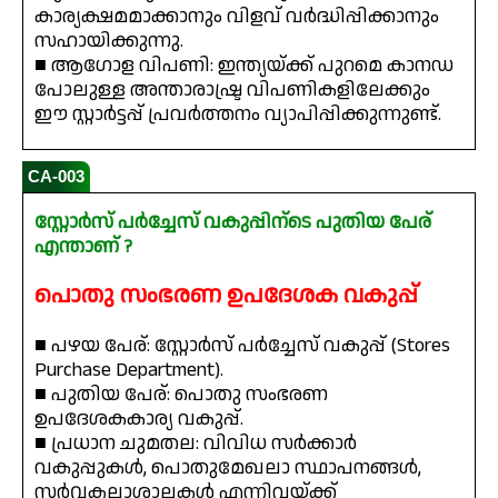
കാര്യക്ഷമമാക്കാനും വിളവ് വർദ്ധിപ്പിക്കാനും
സഹായിക്കുന്നു.
■ ആഗോള വിപണി: ഇന്ത്യയ്ക്ക് പുറമെ കാനഡ
പോലുള്ള അന്താരാഷ്ട്ര വിപണികളിലേക്കും
ഈ സ്റ്റാർട്ടപ്പ് പ്രവർത്തനം വ്യാപിപ്പിക്കുന്നുണ്ട്.
CA-003
സ്റ്റോർസ് പർച്ചേസ് വകുപ്പിന്ടെ പുതിയ പേര്
എന്താണ് ?
പൊതു സംഭരണ ഉപദേശക വകുപ്പ്
■ പഴയ പേര്: സ്റ്റോർസ് പർച്ചേസ് വകുപ്പ് (Stores
Purchase Department).
■ പുതിയ പേര്: പൊതു സംഭരണ
ഉപദേശകകാര്യ വകുപ്പ്.
■ പ്രധാന ചുമതല: വിവിധ സർക്കാർ
വകുപ്പുകൾ, പൊതുമേഖലാ സ്ഥാപനങ്ങൾ,
സർവ്വകലാശാലകൾ എന്നിവയ്ക്ക്