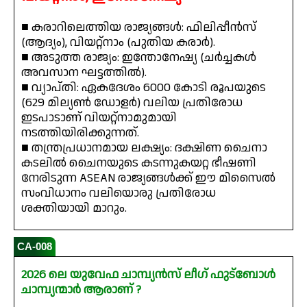
■ കരാറിലെത്തിയ രാജ്യങ്ങൾ: ഫിലിപ്പീൻസ്
(ആദ്യം), വിയറ്റ്നാം (പുതിയ കരാർ).
■ അടുത്ത രാജ്യം: ഇന്തോനേഷ്യ (ചർച്ചകൾ
അവസാന ഘട്ടത്തിൽ).
■ വ്യാപ്തി: ഏകദേശം 6000 കോടി രൂപയുടെ
(629 മില്യൺ ഡോളർ) വലിയ പ്രതിരോധ
ഇടപാടാണ് വിയറ്റ്നാമുമായി
നടത്തിയിരിക്കുന്നത്.
■ തന്ത്രപ്രധാനമായ ലക്ഷ്യം: ദക്ഷിണ ചൈനാ
കടലിൽ ചൈനയുടെ കടന്നുകയറ്റ ഭീഷണി
നേരിടുന്ന ASEAN രാജ്യങ്ങൾക്ക് ഈ മിസൈൽ
സംവിധാനം വലിയൊരു പ്രതിരോധ
ശക്തിയായി മാറും.
CA-008
2026 ലെ യുവേഫ ചാമ്പ്യൻസ് ലീഗ് ഫുട്ബോൾ
ചാമ്പ്യന്മാർ ആരാണ് ?