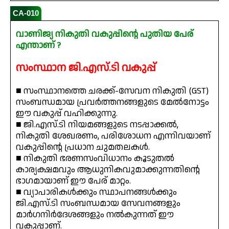
CA-010
വാണിജ്യ നികുതി വകുപ്പിന്റെ പുതിയ പേര്
എന്താണ് ?
സംസ്ഥാന ജി.എസ്.ടി വകുപ്പ്
■ സംസ്ഥാനത്തെ ചരക്ക്-സേവന നികുതി (GST)
സംബന്ധമായ പ്രവർത്തനങ്ങളുടെ മേൽനോട്ടം
ഈ വകുപ്പ് വഹിക്കുന്നു.
■ ജി.എസ്.ടി നിയമങ്ങളുടെ നടപ്പാക്കൽ,
നികുതി ശേഖരണം, പരിശോധന എന്നിവയാണ്
വകുപ്പിന്റെ പ്രധാന ചുമതലകൾ.
■ നികുതി ഭരണസംവിധാനം കൂടുതൽ
കാര്യക്ഷമവും ആധുനികവുമാക്കുന്നതിന്റെ
ഭാഗമായാണ് ഈ പേര് മാറ്റം.
■ വ്യാപാരികൾക്കും സ്ഥാപനങ്ങൾക്കും
ജി.എസ്.ടി സംബന്ധമായ സേവനങ്ങളും
മാർഗനിർദേശങ്ങളും നൽകുന്നത് ഈ
വകുപ്പാണ്.