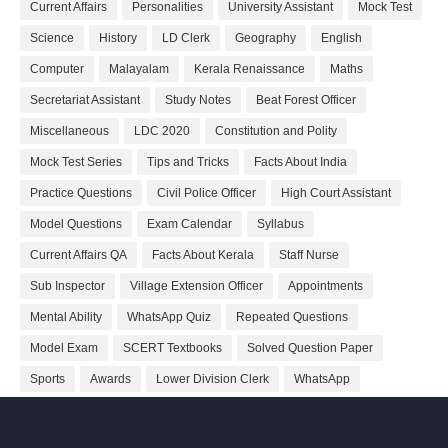
Current Affairs
Personalities
University Assistant
Mock Test
Science
History
LD Clerk
Geography
English
Computer
Malayalam
Kerala Renaissance
Maths
Secretariat Assistant
Study Notes
Beat Forest Officer
Miscellaneous
LDC 2020
Constitution and Polity
Mock Test Series
Tips and Tricks
Facts About India
Practice Questions
Civil Police Officer
High Court Assistant
Model Questions
Exam Calendar
Syllabus
Current Affairs QA
Facts About Kerala
Staff Nurse
Sub Inspector
Village Extension Officer
Appointments
Mental Ability
WhatsApp Quiz
Repeated Questions
Model Exam
SCERT Textbooks
Solved Question Paper
Sports
Awards
Lower Division Clerk
WhatsApp