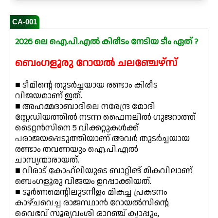
CA-001
2026 ലെ ഐ.പി.എൽ കിരീടം നേടിയ ടീം ഏത് ?
ബെംഗളൂരു റോയൽ ചലഞ്ചേഴ്‌സ്
■ ടീമിന്റെ തുടർച്ചയായ രണ്ടാം കിരീട
വിജയമാണ് ഇത്.
■ അഹമ്മദാബാദിലെ നരേന്ദ്ര മോദി
സ്റ്റേഡിയത്തിൽ നടന്ന ഫൈനലിൽ ഗുജറാത്ത്
ടൈറ്റൻസിനെ 5 വിക്കറ്റുകൾക്ക്
പരാജയപ്പെടുത്തിയാണ് അവർ തുടർച്ചയായ
രണ്ടാം തവണയും ഐ.പി.എൽ
ചാമ്പ്യന്മാരായത്.
■ വിരാട് കോഹ്‌ലിയുടെ ബാറ്റിങ് മികവിലാണ്
ബെംഗളൂരു വിജയം ഉറപ്പാക്കിയത്.
■ ടൂർണമെന്റിലുടനീളം മികച്ച പ്രകടനം
കാഴ്ചവെച്ച രാജസ്ഥാൻ റോയൽസിന്റെ
വൈഭവ് സൂര്യവംശി ഓറഞ്ച് ക്യാപ്പും,