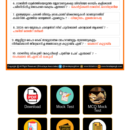
Download
Mock Test
MCQ Mock
Test