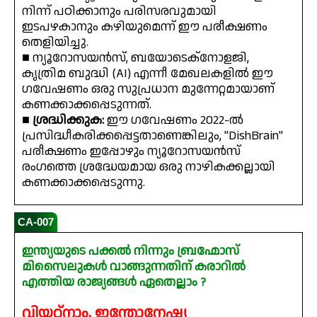
നിന്ന് പഠിക്കാനും പരിസരവുമായി
ഇടപഴകാനും കഴിയുമെന്ന് ഈ പരീക്ഷണം
തെളിയിച്ചു.
■ ന്യൂറോസയൻസ്, ബയോടെക്നോളജി,
കൃത്രിമ ബുദ്ധി (AI) എന്നീ മേഖലകളിൽ ഈ
ഗവേഷണം ഒരു സുപ്രധാന മുന്നേറ്റമായാണ്
കണക്കാക്കപ്പെടുന്നത്.
■
ശ്രദ്ധിക്കുക:
ഈ ഗവേഷണം 2022-ൽ
പ്രസിദ്ധീകരിക്കപ്പെട്ടതാണെങ്കിലും, "DishBrain"
പരീക്ഷണം ഇപ്പോഴും ന്യൂറോസയൻസ്
രംഗത്തെ ശ്രദ്ധേയമായ ഒരു നാഴികക്കല്ലായി
കണക്കാക്കപ്പെടുന്നു.
CA-007
ഇന്ത്യയുടെ പക്കൽ നിന്നും ബ്രഹ്മോസ്
മിസൈലുകൾ വാങ്ങുന്നതിന് കരാറിൽ
എത്തിയ രാജ്യങ്ങൾ ഏതെല്ലാം ?
വിയറ്റ്നാം, ഇന്തോനേഷ്യ