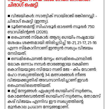
ചിരാഗ് ഷെട്ടി
■ വിജയികൾ: സാത്വിക് സായ്‌രാജ് രങ്കിറെഡ്ഡി -
ചിരാഗ് ഷെട്ടി (ഇന്ത്യ).
■ ടൂർണമെന്റ്: സിംഗപ്പൂർ ഓപ്പൺ സൂപ്പർ 750
ബാഡ്മിന്റൺ (2026).
■ ഫൈനൽ സ്കോർ: ആദ്യ ഗെയിം നഷ്ടമായ
ശേഷം ശക്തമായി തിരിച്ചടിച്ച് 18-21, 21-17, 21-16
എന്ന സ്കോറിനാണ് ഇന്ത്യൻ സഖ്യം വിജയം
നേടിയത്.
■ സെമിഫൈനൽ നേട്ടം: സെമിഫൈനലിൽ
ലോക ഒന്നാം നമ്പർ താരങ്ങളായ ദക്ഷിണ
കൊറിയയുടെ സിയോ സങ് ജേ - കിം വോൺ
ഹോ സഖ്യത്തിന്റെ 34 മത്സരങ്ങൾ നീണ്ട
വിജയക്കുതിപ്പ് അവസാനിപ്പിച്ചാണ് ഇവർ
ഫൈനലിലെത്തിയത്.
■ മറ്റ് നേട്ടങ്ങൾ: ഏഷ്യൻ ഗെയിംസ് സ്വർണം,
കോമൺവെൽത്ത് ഗെയിംസ് സ്വർണം, തോമസ്
കപ്പ് വിജയം എന്നിവ ഈ സഖ്യത്തിന്റെ
മുൻകാല പ്രധാന നേട്ടങ്ങളാണ്.