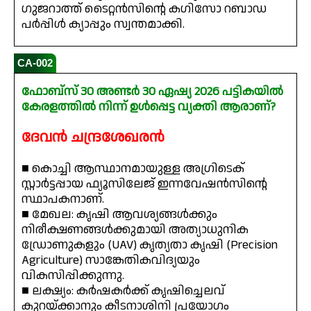
ഗുജറാത്ത് ടൈറ്റൻസിന്റെ കഗിസോ റബാഡ
പർപ്പിൾ ക്യാപ്പും സ്വന്തമാക്കി.
CA-002
ഫോബ്‌സ് 30 അണ്ടർ 30 ഏഷ്യ 2026 പട്ടികയിൽ
കേരളത്തിൽ നിന്ന് ഉൾപ്പെട്ട വ്യക്തി ആരാണ്?
ദേവൻ ചന്ദ്രശേഖരൻ
■ കൊച്ചി ആസ്ഥാനമായുള്ള അഗ്രിടെക്
സ്റ്റാർട്ടപ്പായ ഫ്യൂസിലേജ് ഇന്നവേഷൻസിന്റെ
സ്ഥാപകനാണ്.
■ മേഖല: കൃഷി ആവശ്യങ്ങൾക്കും
നിരീക്ഷണങ്ങൾക്കുമായി അത്യാധുനിക
ഡ്രോണുകളും (UAV) കൃത്യതാ കൃഷി (Precision
Agriculture) സാങ്കേതികവിദ്യയും
വികസിപ്പിക്കുന്നു.
■ ലക്ഷ്യം: കർഷകർക്ക് കൃഷിച്ചെലവ്
കുറയ്ക്കാനും കീടനാശിനി പ്രയോഗം