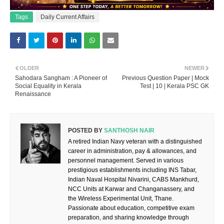
Tags
Daily Current Affairs
OLDER
NEWER
Sahodara Sangham : A Pioneer of
Previous Question Paper | Mock
Social Equality in Kerala
Test | 10 | Kerala PSC GK
Renaissance
POSTED BY
SANTHOSH NAIR
A retired Indian Navy veteran with a distinguished
career in administration, pay & allowances, and
personnel management. Served in various
prestigious establishments including INS Tabar,
Indian Naval Hospital Nivarini, CABS Mankhurd,
NCC Units at Karwar and Changanassery, and
the Wireless Experimental Unit, Thane.
Passionate about education, competitive exam
preparation, and sharing knowledge through