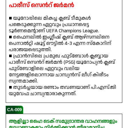
പാരീസ് സെൻറ് ജർമൻ
■ യൂറോപ്പിലെ മികച്ച ക്ലബ് ടീമുകൾ
പങ്കെടുക്കുന്ന ഏറ്റവും പ്രധാനപ്പെട്ട
ടൂർണമെന്റാണ് UEFA Champions League.
■ ഫൈനലിൽ ഇംഗ്ലീഷ് ക്ലബ് ആഴ്‌സനലിനെ
പെനാൽറ്റി ഷൂട്ട് ഔട്ടിൽ 4-3 എന്ന സ്കോറിന്
പരാജയപ്പെടുത്തി.
■ ഫ്രാൻസിലെ പ്രമുഖ ഫുട്ബോൾ ക്ലബ്ബായ
പാരീസ് സെൻറ് ജർമൻ (PSG) യൂറോപ്യൻ ക്ലബ്
ഫുട്ബോളിലെ ഏറ്റവും വലിയ
നേട്ടങ്ങളിലൊന്നായ ചാമ്പ്യൻസ് ലീഗ് കിരീടം
സ്വന്തമാക്കി.
■ തുടർച്ചയായ രണ്ടാം തവണയാണ് പി.എസ്.ജി
യുവേഫ ചാമ്പ്യന്മാരാകുന്നത്.
CA-009
ആളില്ലാ ഹൈ ടെക് സമുദ്രാന്തര വാഹനങ്ങളും
ഡ്രോണുകളും നിർമ്മിക്കാൻ തീരുമാനിച്ച