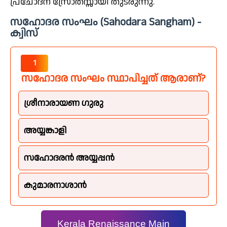
പ്രചോദന സ്രോതസ്സായി തുടരുന്നു.
സഹോദര സംഘം (Sahodara Sangham) -
ക്വിസ്
1
സഹോദര സംഘം സ്ഥാപിച്ചത് ആരാണ്?
ശ്രീനാരായണ ഗുരു
അയ്യങ്കാളി
സഹോദരൻ അയ്യപ്പൻ
കുമാരനാശാൻ
Kerala Renaissance Main