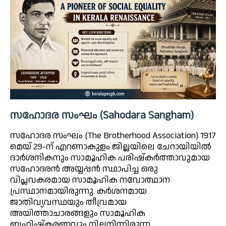
സഹോദര സംഘം (Sahodara Sangham)
സഹോദര സംഘം (The Brotherhood Association) 1917
മെയ് 29-ന് എറണാകുളം ജില്ലയിലെ ചേറായിയിൽ
ദാർശനികനും സാമൂഹിക പരിഷ്കർത്താവുമായ
സഹോദരൻ അയ്യപ്പൻ സ്ഥാപിച്ച ഒരു
വിപ്ലവകരമായ സാമൂഹിക നവോത്ഥാന
പ്രസ്ഥാനമായിരുന്നു. കർശനമായ
ജാതിവ്യവസ്ഥയും തീവ്രമായ
അയിത്താചാരങ്ങളും സാമൂഹിക
ബഹിഷ്കരണവും നിലനിന്നിരുന്ന