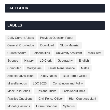
FACEBOOK
LABELS
Daily Current Affairs
Previous Question Paper
General Knowledge
Download
Study Material
Current Affairs
Personalities
University Assistant
Mock Test
Science
History
LD Clerk
Geography
English
Computer
Malayalam
Kerala Renaissance
Maths
Secretariat Assistant
Study Notes
Beat Forest Officer
Miscellaneous
LDC 2020
Constitution and Polity
Mock Test Series
Tips and Tricks
Facts About India
Practice Questions
Civil Police Officer
High Court Assistant
Model Questions
Exam Calendar
Syllabus