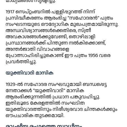
മാധ്യമങ്ങൾ സൃഷ്ടിച്ചു.
1917 സെപ്റ്റംബറിൽ പള്ളിപ്പുറത്ത് നിന്ന്
പ്രസിദ്ധീകരണം ആരംഭിച്ച "സഹോദരൻ" പത്രം
സംഘടനയുടെ ഔദ്യോഗിക മുഖപത്രമായിരുന്നു.
അന്ധവിശ്വാസങ്ങൾക്കെതിരെ, സ്ത്രീ
അവകാശങ്ങൾക്കുവേണ്ടി, തൊഴിലാളി
പ്രസ്ഥാനങ്ങൾക്ക് പിന്തുണ നൽകിക്കൊണ്ട്,
അന്തർജാതി വിവാഹങ്ങളെ
പ്രോത്സാഹിപ്പിച്ചുകൊണ്ട് ഈ പത്രം 1956 വരെ
പ്രവർത്തിച്ചു.
യുക്തിവാദി മാസിക
1929-ൽ സഹോദര സംഘവുമായി ബന്ധപ്പെട്ട
നേതാക്കൾ "യുക്തിവാദി" മാസിക
ആരംഭിക്കുന്നതിൽ പ്രധാന പങ്കുവഹിച്ചു.
ഇതിലൂടെ കേരളത്തിൽ സംഘടിത
യുക്തിവാദത്തിനും നിരീശ്വരവാദ ചിന്തകൾക്കും
ഔപചാരിക തുടക്കമായി.
രാഷ്ട്രീയ രംഗത്തെ സ്വാധീനം