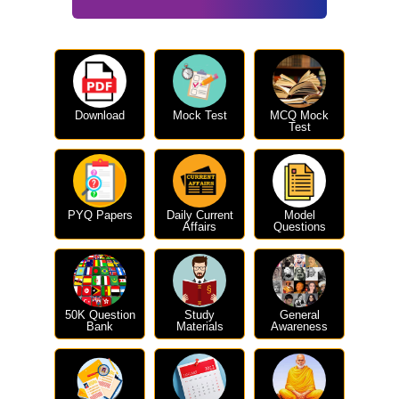
Download
Mock Test
MCQ Mock
Test
PYQ Papers
Daily Current
Model
Affairs
Questions
50K Question
Study
General
Bank
Materials
Awareness