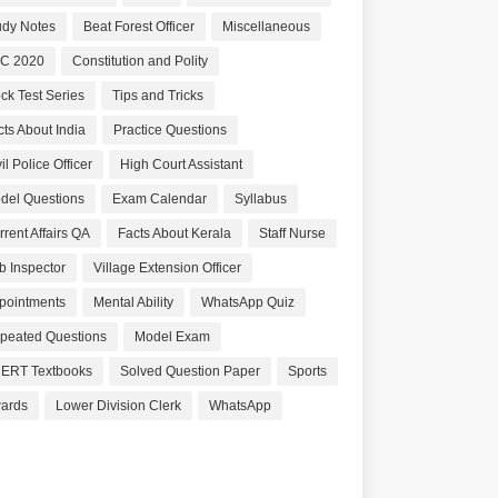
udy Notes
Beat Forest Officer
Miscellaneous
C 2020
Constitution and Polity
ck Test Series
Tips and Tricks
cts About India
Practice Questions
il Police Officer
High Court Assistant
del Questions
Exam Calendar
Syllabus
rrent Affairs QA
Facts About Kerala
Staff Nurse
b Inspector
Village Extension Officer
pointments
Mental Ability
WhatsApp Quiz
peated Questions
Model Exam
ERT Textbooks
Solved Question Paper
Sports
ards
Lower Division Clerk
WhatsApp