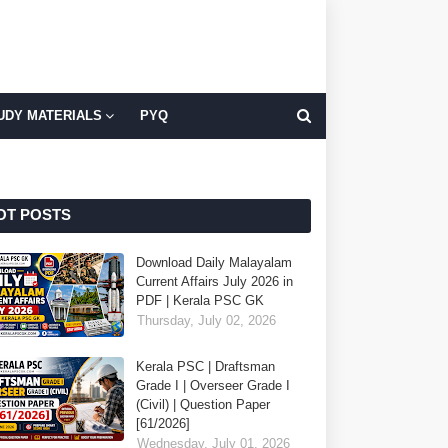
UDY MATERIALS
PYQ
OT POSTS
Download Daily Malayalam
Current Affairs July 2026 in
PDF | Kerala PSC GK
Thursday, July 02, 2026
Kerala PSC | Draftsman
Grade I | Overseer Grade I
(Civil) | Question Paper
[61/2026]
Wednesday, July 01, 2026