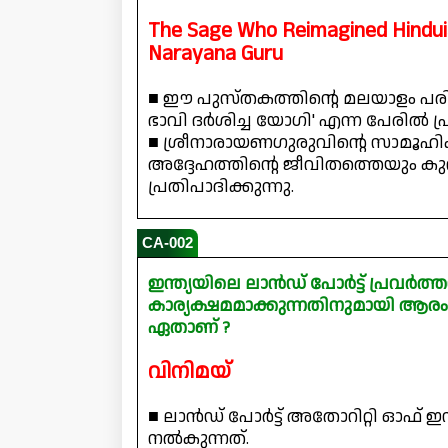
The Sage Who Reimagined Hinduis
Narayana Guru
■ ഈ പുസ്തകത്തിന്റെ മലയാളം പര
ഭാവി ദർശിച്ച യോഗി' എന്ന പേരിൽ പ്രസിദ
■ ശ്രീനാരായണഗുരുവിന്റെ സാമൂ
അദ്ദേഹത്തിന്റെ ജീവിതത്തെയും ക
പ്രതിപാദിക്കുന്നു.
CA-002
ഇന്ത്യയിലെ ലാൻഡ് പോർട്ട് പ്രവർ
കാര്യക്ഷമമാക്കുന്നതിനുമായി ആരംഭിച്
ഏതാണ് ?
വിനിമയ്
■ ലാൻഡ് പോർട്ട് അതോറിറ്റി ഓഫ് ഇ
നൽകുന്നത്.