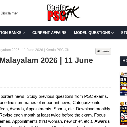
Disclaimer
TION BANKS
CURRENT AFFAIRS
MODEL QUESTIONS
ST
alayalam 2026 | 11 June 2026 | Kerala PSC GK
views
n Malayalam 2026 | 11 June
H
portant news, Study previous questions from PSC exams,
e one-line summaries of important news, Categorize into
 Tech, Awards, Appointments, Sports, etc. Download monthly
 Revise each month at least twice before the exam. Focus
mes, Appointments (first woman, new chief, etc.),
Awards