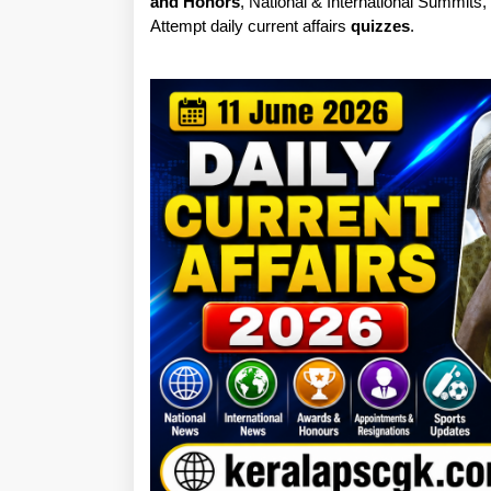
and Honors
, National & International Summits
Attempt daily current affairs
quizzes
.