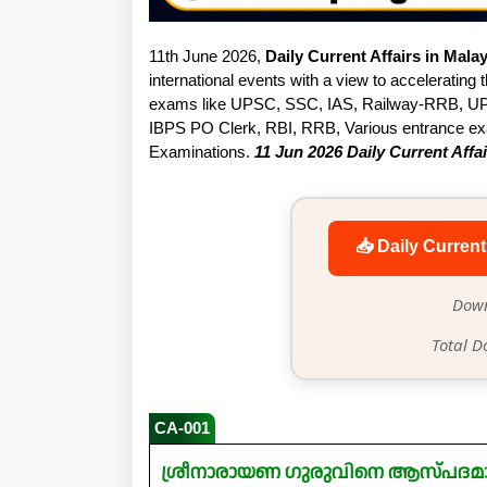
11th June 2026,
Daily Current Affairs in Mala
international events with a view to accelerating t
exams like UPSC, SSC, IAS, Railway-RRB, UP
IBPS PO Clerk, RBI, RRB, Various entrance exam
Examinations.
11 Jun 2026 Daily Current Affa
📥 Daily Current
Down
Total D
CA-001
ശ്രീനാരായണ ഗുരുവിനെ ആസ്പദമാക്ക