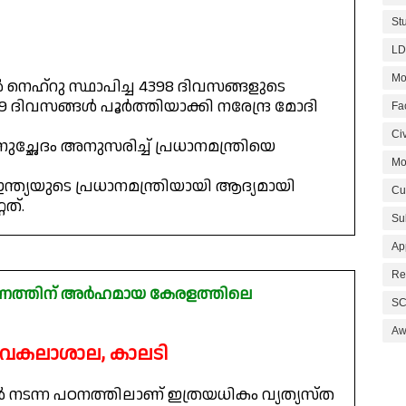
St
LD
Mo
െഹ്റു സ്ഥാപിച്ച 4398 ദിവസങ്ങളുടെ
 ദിവസങ്ങൾ പൂർത്തിയാക്കി നരേന്ദ്ര മോദി
Fa
Civ
്ഛേദം അനുസരിച്ച് പ്രധാനമന്ത്രിയെ
Mo
ഇന്ത്യയുടെ പ്രധാനമന്ത്രിയായി ആദ്യമായി
Cu
ത്.
Su
Ap
Re
േഷണത്തിന് അർഹമായ കേരളത്തിലെ
SC
Aw
സർവകലാശാല, കാലടി
ടന്ന പഠനത്തിലാണ് ഇത്രയധികം വ്യത്യസ്ത