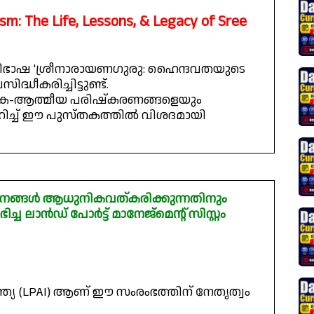
m: The Life, Lessons, & Legacy of Sree
ിഭാഷ 'ശ്രീനാരായണഗുരു: ഹൈന്ദവതയുടെ
്ധീകരിച്ചിട്ടുണ്ട്.
ഹിക-ആത്മീയ പരിഷ്കരണങ്ങളെയും
ുറിച്ച് ഈ പുസ്തകത്തിൽ വിശദമായി
ത്തനങ്ങൾ ആധുനികവത്കരിക്കുന്നതിനും
ച ലാൻഡ് പോർട്ട് മാനേജ്മെന്റ് സിസ്റ്റം
ന്ത്യ (LPAI) ആണ് ഈ സംരംഭത്തിന് നേതൃത്വം