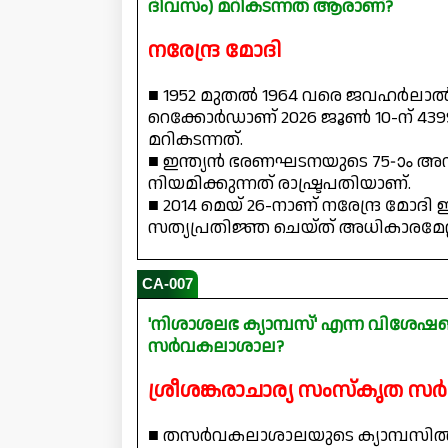
ദിവസം) മറികടന്നത് ആരാണ്?
നരേന്ദ്ര മോദി
■ 1952 മുതൽ 1964 വരെ ജവഹർലാൽ ന
റെക്കോർഡാണ് 2026 ജൂൺ 10-ന് 4399
മറികടന്നത്.
■ ഇന്ത്യൻ ഭരണഘടനയുടെ 75-ാം അനുച
നിയമിക്കുന്നത് രാഷ്ട്രപതിയാണ്.
■ 2014 മെയ് 26-നാണ് നരേന്ദ്ര മോദി 
സത്യപ്രതിജ്ഞ ചെയ്ത് അധികാരമേറ്റ
CA-007
'നിശാശലഭ ക്യാമ്പസ്' എന്ന വിശ
സർവകലാശാല?
ശ്രീശങ്കരാചാര്യ സംസ്കൃത 
■ തസർവകലാശാലയുടെ ക്യാമ്പസിൽ ന