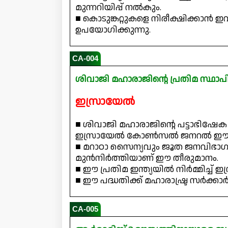
മുന്നറിയിപ്പ് നൽകും.
■ കൊടുങ്കറ്റുകളെ നിരീക്ഷിക്കാ
ഉപയോഗിക്കുന്നു.
CA-004
ശിവാജി മഹാരാജിന്റെ പ്രതിമ സ്ഥാപി
ഇസ്രായേൽ
■ ശിവാജി മഹാരാജിന്റെ പട്ടാഭി
ഇസ്രായേൽ കോൺസൽ ജനറൽ ഈ പ്രഖ
■ മറാഠാ സൈന്യവും ജൂത ജനവിഭാഗവ
മുൻനിർത്തിയാണ് ഈ തീരുമാനം.
■ ഈ പ്രതിമ ഇന്ത്യയിൽ നിർമ്മിച്ച
■ ഈ പദ്ധതിക്ക് മഹാരാഷ്ട്ര സർക്കാർ പൂ
CA-005