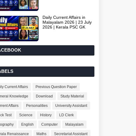
Daily Current Affairs in
Malayalam 2026 | 23 July
2026 | Kerala PSC GK
ACEBOOK
ABELS
ly Current Affairs
Previous Question Paper
neral Knowledge
Download
Study Material
rent Affairs
Personalities
University Assistant
ck Test
Science
History
LD Clerk
ography
English
Computer
Malayalam
rala Renaissance
Maths
Secretariat Assistant