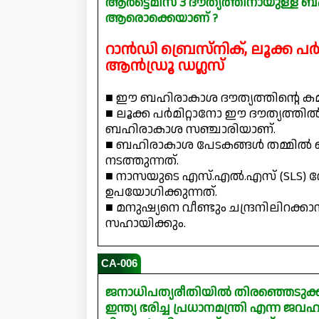
ആർട്ടെമിസ് 3 ദൗത്യത്തിനായുള്ള
ആരൊക്കെയാണ് ?
റാൻഡി ബ്രെസ്‌നിക്, ലൂക്ക പ
ആൻഡ്രൂ ഡഗ്ലസ്
■ ഈ ബഹിരാകാശ ദൗത്യത്തിന്റെ ക
■ ലൂക്ക പർമിറ്റാനോ ഈ ദൗത്യത്തിൽ
ബഹിരാകാശ സഞ്ചാരിയാണ്.
■ ബഹിരാകാശ പേടകങ്ങൾ തമ്മിൽ ബന
നടത്തുന്നത്.
■ നാസയുടെ എസ്.എൽ.എസ് (SLS) 
ഉപയോഗിക്കുന്നത്.
■ മനുഷ്യനെ വീണ്ടും ചന്ദ്രനിലിറക്
സഹായിക്കും.
CA-006
ജനാധിപത്യരീതിയിൽ തിരഞ്ഞെടുക്കപ്
ഇന്ത്യ ഭരിച്ച പ്രധാനമന്ത്രി എന്ന 