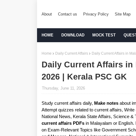
About
Contact us
Privacy Policy
Site Map
HOME
DOWNLOAD
MOCK TEST
QUES
Home
Daily Current Affairs
Daily Current Affairs in M
Daily Current Affairs i
2026 | Kerala PSC GK
Thursday, June 11, 2026
Study current affairs daily,
Make notes
about im
Attempt quizzes related to current affairs, Writ
National News, Kerala State Affairs, Science &
current affairs PDFs
in Malayalam or English.
on Exam-Relevant Topics like Government Sche