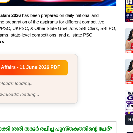
yalam 2026
has been prepared on daily national and
he preparation of the aspirants for different competitive
PSC, UKPSC, & Other State Govt Jobs SBI Clerk, SBI PO,
s, state-level competitions, and all state PSC
irs
 Affairs - 11 June 2026 PDF
loads: loading...
ownloads: loading...
R
ി ശശി തരൂർ രചിച്ച പുസ്തകത്തിന്റെ പേര്?