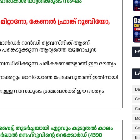
 ബഹിരാകാശ യാത്രികരുടെ സംഘം
ർമിറ്റാനോ, കേണൽ ഫ്രാങ്ക് റൂബിയോ,
മാൻഡർ റാൻഡി ബ്രെസ്‌നിക് ആണ്.
 പങ്കെടുക്കുന്ന ആദ്യത്തെ യൂറോപ്യൻ
F
്ധിപ്പിക്കുന്ന പരീക്ഷണങ്ങളാണ് ഈ ദൗത്യം
L
റോക്കറ്റും ഓറിയോൺ പേടകവുമാണ് ഇതിനായി
കാനുള്ള നാസയുടെ ശ്രമങ്ങൾക്ക് ഈ ദൗത്യം
Dai
Ge
Cur
Mo
പെട്ട്, തുടർച്ചയായി ഏറ്റവും കൂടുതൽ കാലം
Ge
ജവഹർലാൽ നെഹ്റുവിന്റെ റെക്കോർഡ് (4398
Ke