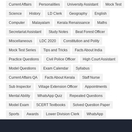
Current Affairs
Personalities
University Assistant
Mock Test
Science
History
LD Clerk
Geography
English
Computer
Malayalam
Kerala Renaissance
Maths
Secretariat Assistant
Study Notes
Beat Forest Officer
Miscellaneous
LDC 2020
Constitution and Polity
Mock Test Series
Tips and Tricks
Facts About India
Practice Questions
Civil Police Officer
High Court Assistant
Model Questions
Exam Calendar
Syllabus
Current Affairs QA
Facts About Kerala
Staff Nurse
Sub Inspector
Village Extension Officer
Appointments
Mental Ability
WhatsApp Quiz
Repeated Questions
Model Exam
SCERT Textbooks
Solved Question Paper
Sports
Awards
Lower Division Clerk
WhatsApp