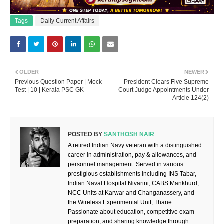
Tags
Daily Current Affairs
OLDER
NEWER
Previous Question Paper | Mock
President Clears Five Supreme
Test | 10 | Kerala PSC GK
Court Judge Appointments Under
Article 124(2)
POSTED BY
SANTHOSH NAIR
A retired Indian Navy veteran with a distinguished
career in administration, pay & allowances, and
personnel management. Served in various
prestigious establishments including INS Tabar,
Indian Naval Hospital Nivarini, CABS Mankhurd,
NCC Units at Karwar and Changanassery, and
the Wireless Experimental Unit, Thane.
Passionate about education, competitive exam
preparation, and sharing knowledge through