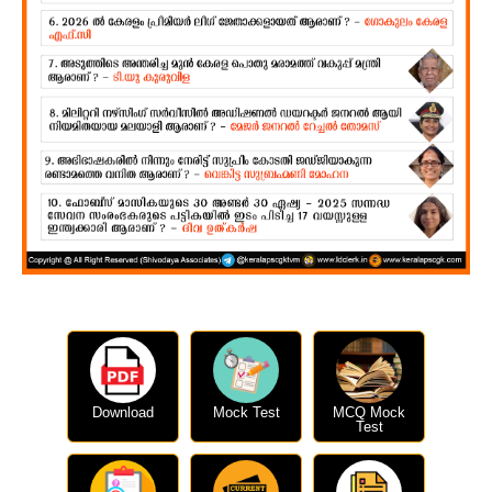
Download
Mock Test
MCQ Mock
Test