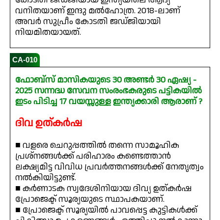
വനിതയാണ് ഇന്ദു മൽഹോത്ര. 2018-ലാണ്
അവർ സുപ്രീം കോടതി ജഡ്ജിയായി
നിയമിതയായത്.
CA-010
ഫോബ്‌സ് മാസികയുടെ 30 അണ്ടർ 30 ഏഷ്യ -
2025 സന്നദ്ധ സേവന സംരംഭകരുടെ പട്ടികയിൽ
ഇടം പിടിച്ച 17 വയസ്സുള്ള ഇന്ത്യക്കാരി ആരാണ് ?
ദിവ ഉത്കർഷ
■ വളരെ ചെറുപ്പത്തിൽ തന്നെ സാമൂഹിക
പ്രശ്നങ്ങൾക്ക് പരിഹാരം കണ്ടെത്താൻ
ലക്ഷ്യമിട്ട വിവിധ പ്രവർത്തനങ്ങൾക്ക് നേതൃത്വം
നൽകിയിട്ടുണ്ട്.
■ കർണാടക സ്വദേശിനിയായ ദിവ്യ ഉത്കർഷ
പ്രോജെക്ട് സൂര്യയുടെ സ്ഥാപകയാണ്.
■ പ്രോജെക്ട് സൂര്യയിൽ പാവപ്പെട്ട കുട്ടികൾക്ക്