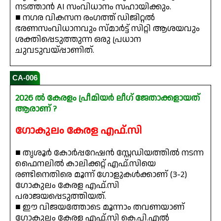
നടത്താൻ AI സംവിധാനം സഹായിക്കും.
■ നഗര വികസന രംഗത്ത് ഡിജിറ്റൽ
ഭരണസംവിധാനവും സ്മാർട്ട് സിറ്റി ആശയവും
ശക്തിപ്പെടുത്തുന്ന ഒരു പ്രധാന
ചുവടുവയ്പ്പാണിത്.
CA-006
2026 ൽ കേരളം പ്രീമിയർ ലീഗ് ജേതാക്കളായത്
ആരാണ് ?
ഗോകുലം കേരള എഫ്.സി
■ തൃശൂർ കോർപ്പറേഷൻ സ്റ്റേഡിയത്തിൽ നടന്ന
ഫൈനലിൽ കാലിക്കറ്റ് എഫ്.സിയെ
രണ്ടിനെതിരെ മൂന്ന് ഗോളുകൾക്കാണ് (3-2)
ഗോകുലം കേരള എഫ്.സി
പരാജയപ്പെടുത്തിയത്.
■ ഈ വിജയത്തോടെ മൂന്നാം തവണയാണ്
ഗോകുലം കേരള എഫ്.സി കെ.പി.എൽ