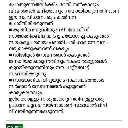
പൊതുജനങ്ങൾക്ക് പരാതി നൽകാനും
വിവരങ്ങൾ ലഭിക്കാനും സഹായിക്കുന്നതിനാണ്
ഈ സംവിധാനം രൂപകൽപ്പന
ചെയ്തിരിക്കുന്നത്.
■ കൃത്രിമ ബുദ്ധിയും (AI) വോയ്‌സ്
സാങ്കേതികവിദ്യയും ഉപയോഗിച്ച് കൂടുതൽ
സൗകര്യപ്രദമായ പരാതി പരിഹാര സേവനം
ലഭ്യമാക്കുകയാണ് ലക്ഷ്യം.
■ ഡിജിറ്റൽ സേവനങ്ങൾ കൂടുതൽ
ജനകീയമാക്കുന്നതിനും ഭാഷാ തടസ്സങ്ങൾ
കുറയ്ക്കുന്നതിനും ഈ ചാറ്റ്ബോട്ട്
സഹായിക്കുന്നു.
■ സാങ്കേതിക വിദ്യയുടെ സഹായത്തോടെ
സർക്കാർ സേവനങ്ങൾ കൂടുതൽ
കാര്യക്ഷമവും
ഉൾക്കൊള്ളുന്നതുമാക്കുന്നതിനുള്ള ഒരു
പ്രധാന ചുവടുവയ്പ്പായാണ് സമാധാൻ ദീദി
വിലയിരുത്തപ്പെടുന്നത്.
CA-004