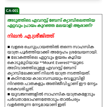
CA-001
അടുത്തിടെ എവറസ്റ്റ് ബേസ് ക്യാമ്പിലെത്തിയ
ഏറ്റവും പ്രായം കുറഞ്ഞ മലയാളി ആരാണ്?
നിലൻ .എ.ശ്രീജിത്ത്
■ വളരെ ചെറുപ്രായത്തിൽ തന്നെ സാഹസിക
യാത്ര പൂർത്തിയാക്കി അദ്ദേഹം ശ്രദ്ധേയനായി.
■ ലോകത്തിലെ ഏറ്റവും ഉയരം കൂടിയ
കൊടുമുടിയായ **Mount Everest**യുടെ
അടിവാരത്തിലുള്ള എവറസ്റ്റ് ബേസ്
ക്യാമ്പിലേക്കാണ് നിലൻ യാത്ര നടത്തിയത്.
■ കഠിനമായ കാലാവസ്ഥയും വെല്ലുവിളി
നിറഞ്ഞ പാതകളും അതിജീവിച്ചാണ് ഈ നേട്ടം
കൈവരിച്ചത്.
■ യുവജനങ്ങളിൽ സാഹസിക യാത്രകളോടും
പർവതാരോഹണത്തോടും താൽപര്യം
വളർത്തുന്ന നേട്ടമായാണ് ഇത്