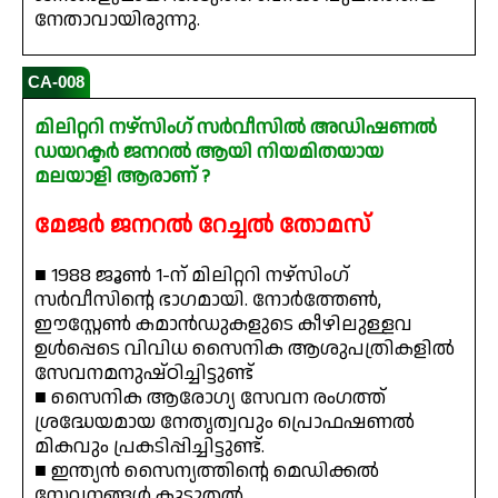
നേതാവായിരുന്നു.
CA-008
മിലിറ്ററി നഴ്സിംഗ് സർവീസിൽ അഡിഷണൽ
ഡയറക്ടർ ജനറൽ ആയി നിയമിതയായ
മലയാളി ആരാണ് ?
മേജർ ജനറൽ റേച്ചൽ തോമസ്
■ 1988 ജൂൺ 1-ന് മിലിറ്ററി നഴ്സിംഗ്
സർവീസിന്റെ ഭാഗമായി. നോർത്തേൺ,
ഈസ്റ്റേൺ കമാൻഡുകളുടെ കീഴിലുള്ളവ
ഉൾപ്പെടെ വിവിധ സൈനിക ആശുപത്രികളിൽ
സേവനമനുഷ്ഠിച്ചിട്ടുണ്ട്
■ സൈനിക ആരോഗ്യ സേവന രംഗത്ത്
ശ്രദ്ധേയമായ നേതൃത്വവും പ്രൊഫഷണൽ
മികവും പ്രകടിപ്പിച്ചിട്ടുണ്ട്.
■ ഇന്ത്യൻ സൈന്യത്തിന്റെ മെഡിക്കൽ
സേവനങ്ങൾ കൂടുതൽ