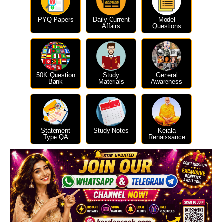
PYQ Papers
Daily Current
Model
Affairs
Questions
50K Question
Study
General
Bank
Materials
Awareness
Statement
Study Notes
Kerala
Type QA
Renaissance