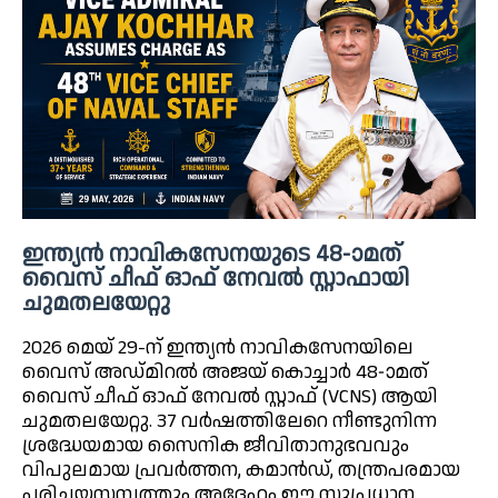
ഇന്ത്യൻ നാവികസേനയുടെ 48-ാമത്
വൈസ് ചീഫ് ഓഫ് നേവൽ സ്റ്റാഫായി
ചുമതലയേറ്റു
2026 മെയ് 29-ന് ഇന്ത്യൻ നാവികസേനയിലെ
വൈസ് അഡ്മിറൽ അജയ് കൊച്ചാർ 48-ാമത്
വൈസ് ചീഫ് ഓഫ് നേവൽ സ്റ്റാഫ് (VCNS) ആയി
ചുമതലയേറ്റു. 37 വർഷത്തിലേറെ നീണ്ടുനിന്ന
ശ്രദ്ധേയമായ സൈനിക ജീവിതാനുഭവവും
വിപുലമായ പ്രവർത്തന, കമാൻഡ്, തന്ത്രപരമായ
പരിചയസമ്പത്തും അദ്ദേഹം ഈ സുപ്രധാന