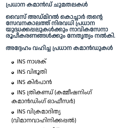
പ്രധാന കമാൻഡ് ചുമതലകൾ
വൈസ് അഡ്മിറൽ കൊച്ചാർ തന്റെ
സേവനകാലത്ത് നിരവധി പ്രധാന
യുദ്ധക്കപ്പലുകൾക്കും നാവികസേനാ
രൂപീകരണങ്ങൾക്കും നേതൃത്വം നൽകി.
അദ്ദേഹം വഹിച്ച പ്രധാന കമാൻഡുകൾ
INS നാശക്
INS വിഭൂതി
INS കിർപാൻ
INS ത്രികണ്ഡ് (കമ്മീഷനിംഗ്
കമാൻഡിംഗ് ഓഫീസർ)
INS വിക്രമാദിത്യ
(വിമാനവാഹിനിക്കപ്പൽ)