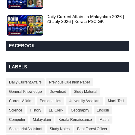
Daily Current Affairs in Malayalam 2026 |
23 July 2026 | Kerala PSC GK
FACEBOOK
LABELS
Daily Current Affairs
Previous Question Paper
General Knowledge
Download
Study Material
Current Affairs
Personalities
University Assistant
Mock Test
Science
History
LD Clerk
Geography
English
Computer
Malayalam
Kerala Renaissance
Maths
Secretariat Assistant
Study Notes
Beat Forest Officer