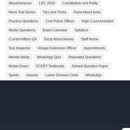
Miscellaneous
LDC 2020
Constitution and Polity
Mock Test Series
Tips and Tricks
Facts About India
Practice Questions
Civil Police Officer
High Court Assistant
Model Questions
Exam Calendar
Syllabus
Current Affairs QA
Facts About Kerala
Staff Nurse
Sub Inspector
Village Extension Officer
Appointments
Mental Ability
WhatsApp Quiz
Repeated Questions
Model Exam
SCERT Textbooks
Solved Question Paper
Sports
Awards
Lower Division Clerk
WhatsApp