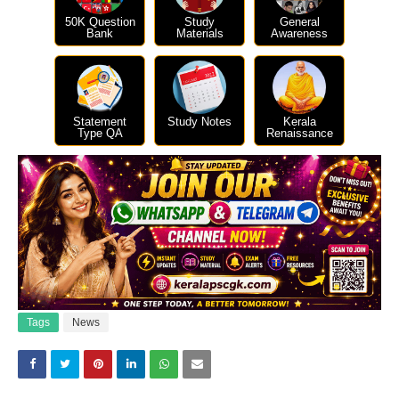
50K Question
Study
General
Bank
Materials
Awareness
Statement
Study Notes
Kerala
Type QA
Renaissance
Tags
News