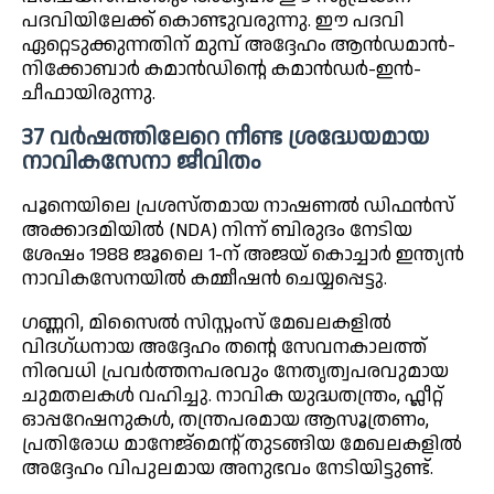
പദവിയിലേക്ക് കൊണ്ടുവരുന്നു. ഈ പദവി
ഏറ്റെടുക്കുന്നതിന് മുമ്പ് അദ്ദേഹം ആൻഡമാൻ-
നിക്കോബാർ കമാൻഡിന്റെ കമാൻഡർ-ഇൻ-
ചീഫായിരുന്നു.
37 വർഷത്തിലേറെ നീണ്ട ശ്രദ്ധേയമായ
നാവികസേനാ ജീവിതം
പൂനെയിലെ പ്രശസ്തമായ നാഷണൽ ഡിഫൻസ്
അക്കാദമിയിൽ (NDA) നിന്ന് ബിരുദം നേടിയ
ശേഷം 1988 ജൂലൈ 1-ന് അജയ് കൊച്ചാർ ഇന്ത്യൻ
നാവികസേനയിൽ കമ്മീഷൻ ചെയ്യപ്പെട്ടു.
ഗണ്ണറി, മിസൈൽ സിസ്റ്റംസ് മേഖലകളിൽ
വിദഗ്ധനായ അദ്ദേഹം തന്റെ സേവനകാലത്ത്
നിരവധി പ്രവർത്തനപരവും നേതൃത്വപരവുമായ
ചുമതലകൾ വഹിച്ചു. നാവിക യുദ്ധതന്ത്രം, ഫ്ലീറ്റ്
ഓപ്പറേഷനുകൾ, തന്ത്രപരമായ ആസൂത്രണം,
പ്രതിരോധ മാനേജ്മെന്റ് തുടങ്ങിയ മേഖലകളിൽ
അദ്ദേഹം വിപുലമായ അനുഭവം നേടിയിട്ടുണ്ട്.