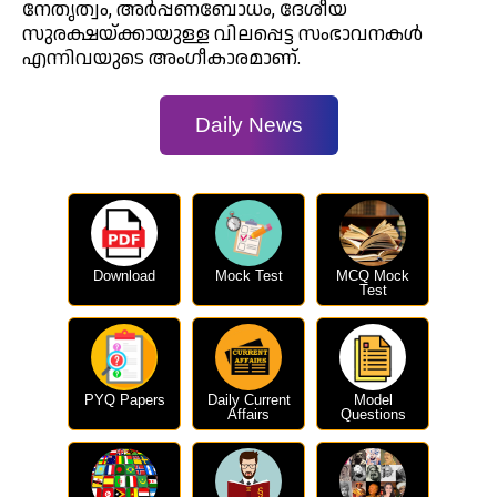
നേതൃത്വം, അർപ്പണബോധം, ദേശീയ
സുരക്ഷയ്ക്കായുള്ള വിലപ്പെട്ട സംഭാവനകൾ
എന്നിവയുടെ അംഗീകാരമാണ്.
Daily News
Download
Mock Test
MCQ Mock
Test
PYQ Papers
Daily Current
Model
Affairs
Questions