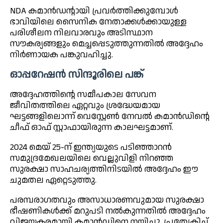
NDA കമാൻഡന്റായി പ്രവർത്തിക്കുമ്പോൾ
ഭാവിയിലെ സൈനിക നേതാക്കൾക്കായുള്ള
പരിശീലന നിലവാരവും അടിസ്ഥാന
സൗകര്യങ്ങളും മെച്ചപ്പെടുത്തുന്നതിൽ അദ്ദേഹം
നിർണായക പങ്കുവഹിച്ചു.
ഓപ്പറേഷൻ സിന്ദൂരിലെ പങ്ക്
അദ്ദേഹത്തിന്റെ സമീപകാല സേവന
ജീവിതത്തിലെ ഏറ്റവും ശ്രദ്ധേയമായ
ഘട്ടങ്ങളിലൊന്ന് വെസ്റ്റേൺ നേവൽ കമാൻഡിന്റെ
ചീഫ് ഓഫ് സ്റ്റാഫായിരുന്ന കാലഘട്ടമാണ്.
2024 മെയ് 25-ന് ഇന്ത്യയുടെ പടിഞ്ഞാറൻ
സമുദ്രമേഖലയിലെ വെല്ലുവിളി നിറഞ്ഞ
സുരക്ഷാ സാഹചര്യത്തിനിടയിൽ അദ്ദേഹം ഈ
ചുമതല ഏറ്റെടുത്തു.
പരമ്പരാഗതവും അസാധാരണവുമായ സുരക്ഷാ
ഭീഷണികൾക്ക് മറുപടി നൽകുന്നതിൽ അദ്ദേഹം
വിജയകരമായി കമാൻഡിനെ നയിച്ചു. പ്രത്യേകിച്ച്