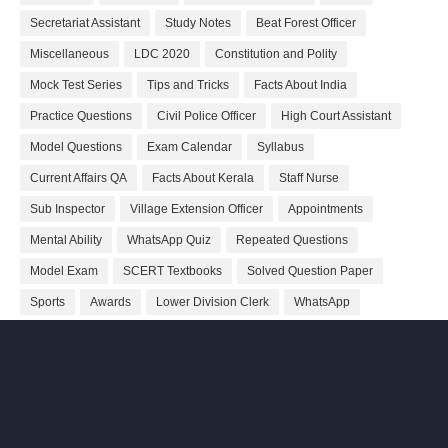
Secretariat Assistant
Study Notes
Beat Forest Officer
Miscellaneous
LDC 2020
Constitution and Polity
Mock Test Series
Tips and Tricks
Facts About India
Practice Questions
Civil Police Officer
High Court Assistant
Model Questions
Exam Calendar
Syllabus
Current Affairs QA
Facts About Kerala
Staff Nurse
Sub Inspector
Village Extension Officer
Appointments
Mental Ability
WhatsApp Quiz
Repeated Questions
Model Exam
SCERT Textbooks
Solved Question Paper
Sports
Awards
Lower Division Clerk
WhatsApp