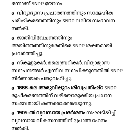
ഒന്നാണ് SNDP യോഗം.
വിദ്യാഭ്യാസ പ്രചാരണത്തിനും സാമൂഹിക
പരിഷ്കരണത്തിനും SNDP വലിയ സംഭാവന
നൽകി.
ജാതിവിവേചനത്തിനും
അയിത്തത്തിനുമെതിരെ SNDP ശക്തമായി
പ്രവർത്തിച്ചു.
സ്കൂളുകൾ, ലൈബ്രറികൾ, വിദ്യാഭ്യാസ
സ്ഥാപനങ്ങൾ എന്നിവ സ്ഥാപിക്കുന്നതിൽ SNDP
നിർണായക പങ്കുവഹിച്ചു.
1888-ലെ അരുവിപ്പുറം
ശിവപ്രതിഷ്ഠ
SNDP
രൂപീകരണത്തിന് വഴിയൊരുക്കിയ പ്രധാന
സംഭവമായി കണക്കാക്കപ്പെടുന്നു.
1905-ൽ വ്യവസായ പ്രദർശനം
സംഘടിപ്പിച്ച്
വ്യവസായ വികസനത്തിന് പ്രോത്സാഹനം
നൽകി.