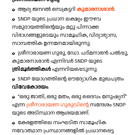
ആദ്യ ജനറൽ സെക്രട്ടറി
കുമാരനാശാൻ
.
SNDP യുടെ പ്രധാന ലക്ഷ്യം ഈഴവ
സമുദായത്തിന്റെയും മറ്റു പിന്നാക്ക
വിഭാഗങ്ങളുടെയും സാമൂഹിക, വിദ്യാഭ്യാസ,
സാമ്പത്തിക ഉന്നമനമായിരുന്നു.
ശ്രീനാരായണ ഗുരു, ഡോ. പദ്മനാഭൻ പൽപ്പു,
കുമാരനാശാൻ എന്നിവർ SNDP യുടെ
ത്രിമൂർത്തികൾ
എന്നറിയപ്പെടുന്നു.
SNDP യോഗത്തിന്റെ ഔദ്യോഗിക മുഖപത്രം
വിവേകോദയം
.
"ഒരു ജാതി, ഒരു മതം, ഒരു ദൈവം മനുഷ്യന്"
എന്ന
ശ്രീനാരായണ ഗുരുവിന്റെ
സന്ദേശം SNDP
യുടെ അടിസ്ഥാന ആശയമാണ്.
കേരളത്തിലെ സംഘടിത സാമൂഹിക
നവോത്ഥാന പ്രസ്ഥാനങ്ങളിൽ പ്രധാനപ്പെട്ട