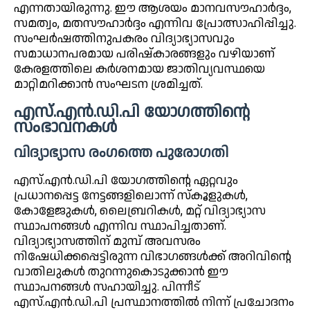
എന്നതായിരുന്നു. ഈ ആശയം മാനവസൗഹാർദ്ദം,
സമത്വം, മതസൗഹാർദ്ദം എന്നിവ പ്രോത്സാഹിപ്പിച്ചു.
സംഘർഷത്തിനുപകരം വിദ്യാഭ്യാസവും
സമാധാനപരമായ പരിഷ്കാരങ്ങളും വഴിയാണ്
കേരളത്തിലെ കർശനമായ ജാതിവ്യവസ്ഥയെ
മാറ്റിമറിക്കാൻ സംഘടന ശ്രമിച്ചത്.
എസ്.എൻ.ഡി.പി യോഗത്തിന്റെ
സംഭാവനകൾ
വിദ്യാഭ്യാസ രംഗത്തെ പുരോഗതി
എസ്.എൻ.ഡി.പി യോഗത്തിന്റെ ഏറ്റവും
പ്രധാനപ്പെട്ട നേട്ടങ്ങളിലൊന്ന് സ്കൂളുകൾ,
കോളേജുകൾ, ലൈബ്രറികൾ, മറ്റ് വിദ്യാഭ്യാസ
സ്ഥാപനങ്ങൾ എന്നിവ സ്ഥാപിച്ചതാണ്.
വിദ്യാഭ്യാസത്തിന് മുമ്പ് അവസരം
നിഷേധിക്കപ്പെട്ടിരുന്ന വിഭാഗങ്ങൾക്ക് അറിവിന്റെ
വാതിലുകൾ തുറന്നുകൊടുക്കാൻ ഈ
സ്ഥാപനങ്ങൾ സഹായിച്ചു. പിന്നീട്
എസ്.എൻ.ഡി.പി പ്രസ്ഥാനത്തിൽ നിന്ന് പ്രചോദനം