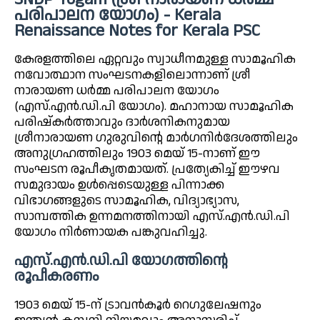
പരിപാലന യോഗം) - Kerala
Renaissance Notes for Kerala PSC
കേരളത്തിലെ ഏറ്റവും സ്വാധീനമുള്ള സാമൂഹിക
നവോത്ഥാന സംഘടനകളിലൊന്നാണ് ശ്രീ
നാരായണ ധർമ്മ പരിപാലന യോഗം
(എസ്.എൻ.ഡി.പി യോഗം). മഹാനായ സാമൂഹിക
പരിഷ്കർത്താവും ദാർശനികനുമായ
ശ്രീനാരായണ ഗുരുവിന്റെ മാർഗനിർദേശത്തിലും
അനുഗ്രഹത്തിലും 1903 മെയ് 15-നാണ് ഈ
സംഘടന രൂപീകൃതമായത്. പ്രത്യേകിച്ച് ഈഴവ
സമുദായം ഉൾപ്പെടെയുള്ള പിന്നാക്ക
വിഭാഗങ്ങളുടെ സാമൂഹിക, വിദ്യാഭ്യാസ,
സാമ്പത്തിക ഉന്നമനത്തിനായി എസ്.എൻ.ഡി.പി
യോഗം നിർണായക പങ്കുവഹിച്ചു.
എസ്.എൻ.ഡി.പി യോഗത്തിന്റെ
രൂപീകരണം
1903 മെയ് 15-ന് ട്രാവൻകൂർ റെഗുലേഷനും