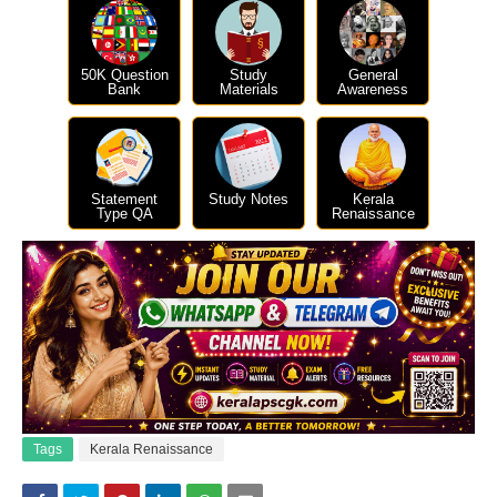
50K Question
Study
General
Bank
Materials
Awareness
Statement
Study Notes
Kerala
Type QA
Renaissance
Tags
Kerala Renaissance