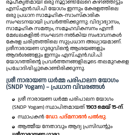
രൂപീകൃതമായി ഒരു നൂറ്റാണ്ടിലേറെ കഴിഞ്ഞിട്ടും
എസ്.എൻ.ഡി.പി യോഗം ഇന്നും കേരളത്തിലെ
ഒരു പ്രധാന സാമൂഹിക-സാംസ്കാരിക
സംഘടനയായി പ്രവർത്തിക്കുന്നു. വിദ്യാഭ്യാസം,
സാമൂഹിക സമത്വം, സമൂഹവികസനം എന്നീ
മേഖലകളിൽ സംഘടന നൽകിയ സംഭാവനകൾ
കേരള ചരിത്രത്തിലെ സുപ്രധാന അധ്യായമാണ്.
ശ്രീനാരായണ ഗുരുവിന്റെ ആശയങ്ങളും
ആദർശങ്ങളും ഇന്നും എസ്.എൻ.ഡി.പി
യോഗത്തിന്റെ പ്രവർത്തനങ്ങളിലൂടെ തലമുറകളെ
പ്രചോദിപ്പിച്ചുകൊണ്ടിരിക്കുന്നു.
ശ്രീ നാരായണ ധർമ്മ പരിപാലന യോഗം
(SNDP Yogam) – പ്രധാന വിവരങ്ങൾ
ശ്രീ നാരായണ ധർമ്മ പരിപാലന യോഗം
(SNDP Yogam) സ്ഥാപിതമായത്
1903 മെയ് 15-ന്
.
സ്ഥാപകൻ
ഡോ. പദ്മനാഭൻ പൽപ്
.
ആത്മീയ നേതാവും ആദ്യ പ്രസിഡന്റും
ശ്രീനാരായണ ഗുരു
.