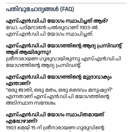
പതിവുചോദ്യങ്ങൾ (FAQ)
എസ്.എൻ.ഡി.പി യോഗം സ്ഥാപിച്ചത് ആര്?
ഡോ. പദ്മനാഭൻ പൽപ്പുവാണ് 1903-ൽ
എസ്.എൻ.ഡി.പി യോഗം സ്ഥാപിച്ചത്.
എസ്.എൻ.ഡി.പി യോഗത്തിന്റെ ആദ്യ പ്രസിഡന്റ്
ആര് ആയിരുന്നു?
ശ്രീനാരായണ ഗുരുവായിരുന്നു എസ്.എൻ.ഡി.പി
യോഗത്തിന്റെ ആദ്യ പ്രസിഡന്റ്.
എസ്.എൻ.ഡി.പി യോഗത്തിന്റെ മുദ്രാവാക്യം
എന്താണ്?
"ഒരു ജാതി, ഒരു മതം, ഒരു ദൈവം മനുഷ്യന്"
എന്നതാണ് എസ്.എൻ.ഡി.പി യോഗത്തിന്റെ
അടിസ്ഥാന സന്ദേശം.
എസ്.എൻ.ഡി.പി യോഗം സ്ഥാപിതമായത്
എപ്പോഴാണ്?
1903 മെയ് 15-ന് ശ്രീനാരായണ ഗുരുവിന്റെ