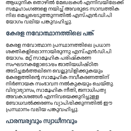
ആധുനിക തൊഴിൽ മേഖലകൾ എന്നിവയിലേക്ക്
സമൂഹാംഗങ്ങളെ നയിച്ച് അവരുടെ സാമ്പത്തിക
നില മെച്ചപ്പെടുത്തുന്നതിൽ എസ്.എൻ.ഡി.പി
യോഗം വലിയ പങ്കുവഹിച്ചു.
കേരള നവോത്ഥാനത്തിലെ പങ്ക്
കേരള നവോത്ഥാന പ്രസ്ഥാനത്തിലെ പ്രധാന
ശക്തികളിലൊന്നായിരുന്നു എസ്.എൻ.ഡി.പി
യോഗം. മറ്റ് സാമൂഹിക പരിഷ്കരണ
സംഘടനകളോടൊപ്പം ജാതിയധിഷ്ഠിത
അടിച്ചമർത്തലിനെ വെല്ലുവിളിക്കുകയും
കേരളത്തിന്റെ സാമൂഹിക നവീകരണത്തിന്
നിർണായക സംഭാവന നൽകുകയും ചെയ്തു.
വിദ്യാഭ്യാസം, സാമൂഹിക നീതി, ജനാധിപത്യ
അവകാശങ്ങൾ എന്നിവയെക്കുറിച്ചുള്ള
ബോധവൽക്കരണം വ്യാപിപ്പിക്കുന്നതിൽ ഈ
പ്രസ്ഥാനം വലിയ പങ്കുവഹിച്ചു.
പാരമ്പര്യവും സ്വാധീനവും