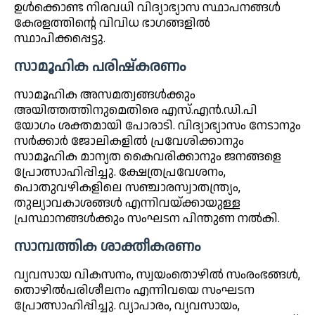
ഉൾക്കൊണ്ട നിരവധി വിദ്യാഭ്യാസ സ്ഥാപനങ്ങൾ
കേരളത്തിന്റെ വിവിധ ഭാഗങ്ങളിൽ
സ്ഥാപിക്കപ്പെട്ടു.
സാമൂഹിക പരിഷ്കരണം
സാമൂഹിക അസമത്വങ്ങൾക്കും
അയിത്തത്തിനുമെതിരെ എസ്.എൻ.ഡി.പി
യോഗം ശക്തമായി പോരാടി. വിദ്യാഭ്യാസം നേടാനും
സർക്കാർ ജോലികളിൽ പ്രവേശിക്കാനും
സാമൂഹിക മാന്യത കൈവരിക്കാനും ജനങ്ങളെ
പ്രോത്സാഹിപ്പിച്ചു. ക്ഷേത്രപ്രവേശനം,
പൊതുവഴികളിലെ സഞ്ചാരസ്വാതന്ത്ര്യം,
തുല്യാവകാശങ്ങൾ എന്നിവയ്ക്കായുള്ള
പ്രസ്ഥാനങ്ങൾക്കും സംഘടന പിന്തുണ നൽകി.
സാമ്പത്തിക ശാക്തീകരണം
വ്യവസായ വികസനം, സ്വയംതൊഴിൽ സംരംഭങ്ങൾ,
തൊഴിൽപരിശീലനം എന്നിവയെ സംഘടന
പ്രോത്സാഹിപ്പിച്ചു. വ്യാപാരം, വ്യവസായം,