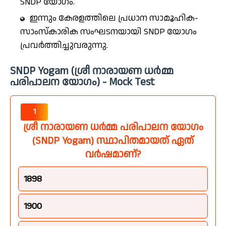
SNDP യോഗം.
ഇന്നും കേരളത്തിലെ പ്രധാന സാമൂഹിക-
സാംസ്കാരിക സംഘടനയായി SNDP യോഗം
പ്രവർത്തിച്ചുവരുന്നു.
SNDP Yogam (ശ്രീ നാരായണ ധർമ്മ
പരിപാലന യോഗം) - Mock Test
1
ശ്രീ നാരായണ ധർമ്മ പരിപാലന യോഗം
(SNDP Yogam) സ്ഥാപിതമായത് ഏത്
വർഷമാണ്?
1898
1900