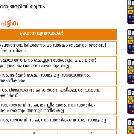
രാജ്യങ്ങളിൽ മാത്രം
പട്ടിക
പ്രധാന വ്യവസ്ഥകൾ
ർ പൗരനായിരിക്കണം, 25 വർഷം താമസം, അറബി
തിക സ്ഥിരത
മായ സേവനം ചെയ്യുന്നവർക്കും, പോപ്പിന്റെ
ാത്രം, പൊതുവെ പൗരത്വം ഇല്ല
മസം, ജർമൻ ഭാഷ, സാമൂഹ്യ സംയോജനം,
െ അംഗീകാരം
ം, ദ്ജോങ്കാ ഭാഷ, കർശന പരീക്ഷ, ശുദ്ധമായ
ക്കോർഡ്
ം, അറബി ഭാഷ, മുസ്ലീം മതം, സാമ്പത്തിക
ട്ട പൗരത്വം അനുവദനീയമല്ല
സം, അറബി ഭാഷ, സാമ്പത്തിക ബന്ധം, സാമൂഹ്യ