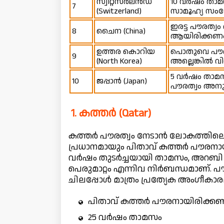
സ്വിറ്റ്സർലൻഡ്
10 വർഷം താമസ
7
(Switzerland)
സാമൂഹ്യ സ
ഇരട്ട പൗരത്
8
ചൈന (China)
ആയിരിക്കണം,
ഉത്തര കൊറിയ
പൊതുവെ പൗരത്
9
(North Korea)
അല്ലെങ്കിൽ വ
5 വർഷം താമസം
10
ജപ്പാൻ (Japan)
പൗരത്വം അനു
1. കത്തർ (Qatar)
കത്തർ പൗരത്വം നേടാൻ ലോകത്തിലെ ഏറ്
പ്രധാനമായും പിതാവ് കത്തർ പൗരനായ
വർഷം തുടർച്ചയായി താമസം, അറബി ഭാ
പെരുമാറ്റം എന്നിവ നിർബന്ധമാണ്. പ
ചിലപ്പോൾ മാത്രം പ്രത്യേക അംഗീകാ
പിതാവ് കത്തർ പൗരനായിരിക്ക
25 വർഷം താമസം