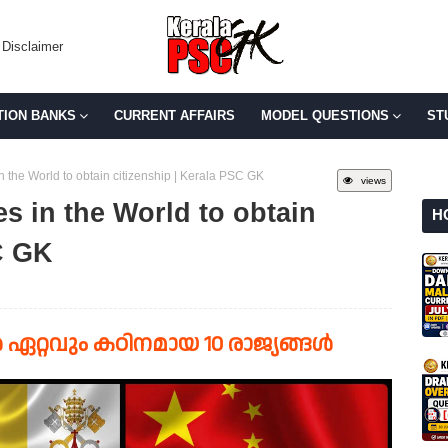
Disclaimer
TION BANKS
CURRENT AFFAIRS
MODEL QUESTIONS
ST
n the World to obtain citizenship | Kerala PSC GK
views
s in the World to obtain
H
C GK
ഏറ്റവും കഠിനമായ 10 രാജ്യങ്ങൾ