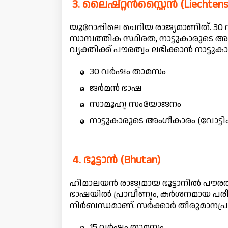
3. ലൈഷ്‌റ്റൻസ്റ്റൈൻ (Liechtens
യൂറോപ്പിലെ ചെറിയ രാജ്യമാണിത്. 3
സാമ്പത്തിക സ്ഥിരത, നാട്ടുകാരുടെ 
വ്യക്തിക്ക് പൗരത്വം ലഭിക്കാൻ നാട്
30 വർഷം താമസം
ജർമൻ ഭാഷ
സാമൂഹ്യ സംയോജനം
നാട്ടുകാരുടെ അംഗീകാരം (വോട്ടിം
4. ഭൂട്ടാൻ (Bhutan)
ഹിമാലയൻ രാജ്യമായ ഭൂട്ടാനിൽ പൗരത
ഭാഷയിൽ പ്രാവീണ്യം, കർശനമായ പരീക
നിർബന്ധമാണ്. സർക്കാർ തീരുമാനപ്
15 വർഷം താമസം