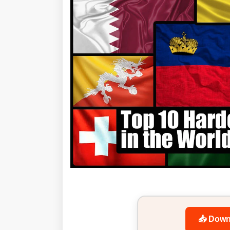
📥 Down