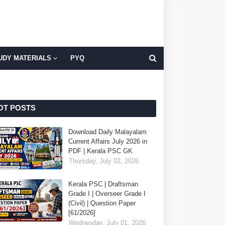
UDY MATERIALS
PYQ
OT POSTS
Download Daily Malayalam
Current Affairs July 2026 in
PDF | Kerala PSC GK
Thursday, July 02, 2026
Kerala PSC | Draftsman
Grade I | Overseer Grade I
(Civil) | Question Paper
[61/2026]
Wednesday, July 01, 2026