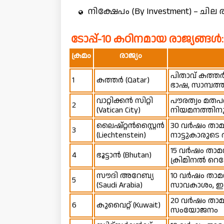
നിക്ഷേപം (By Investment) – ചില 
ടോപ്പ്-10 കഠിനമായ രാജ്യങ്ങൾ: 
ക്രമം
രാജ്യം
പിതാവ് കത്ത
1
കത്തർ (Qatar)
ഭാഷ, സാമ്പത്
വാറ്റിക്കൻ സിറ്റി
പൗരത്വം മതപര
2
(Vatican City)
നിയമനത്തിനുമ
ലൈഷ്‌റ്റൻസ്റ്റൈൻ
30 വർഷം താ
3
(Liechtenstein)
നാട്ടുകാരുട
15 വർഷം താമസ
4
ഭൂട്ടാൻ (Bhutan)
ക്രിമിനൽ റെ
സൗദി അറേബ്യ
10 വർഷം താമസ
5
(Saudi Arabia)
സാവകാശം, ഇര
20 വർഷം താമ
6
കുവൈറ്റ് (Kuwait)
സംയോജനം