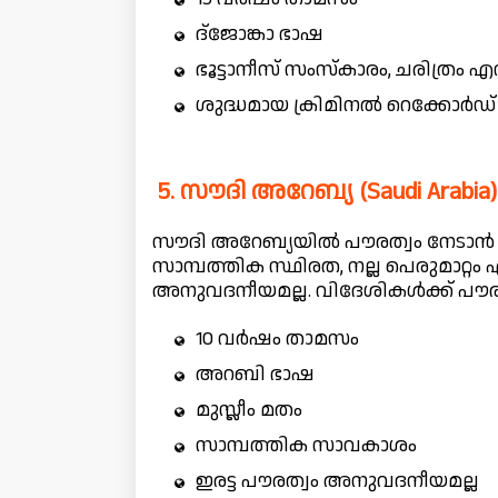
ദ്ജോങ്കാ ഭാഷ
ഭൂട്ടാനീസ് സംസ്കാരം, ചരിത്രം 
ശുദ്ധമായ ക്രിമിനൽ റെക്കോർഡ്
5. സൗദി അറേബ്യ (Saudi Arabia)
സൗദി അറേബ്യയിൽ പൗരത്വം നേടാൻ 1
സാമ്പത്തിക സ്ഥിരത, നല്ല പെരുമാറ്റം
അനുവദനീയമല്ല. വിദേശികൾക്ക് പൗരത
10 വർഷം താമസം
അറബി ഭാഷ
മുസ്ലീം മതം
സാമ്പത്തിക സാവകാശം
ഇരട്ട പൗരത്വം അനുവദനീയമല്ല