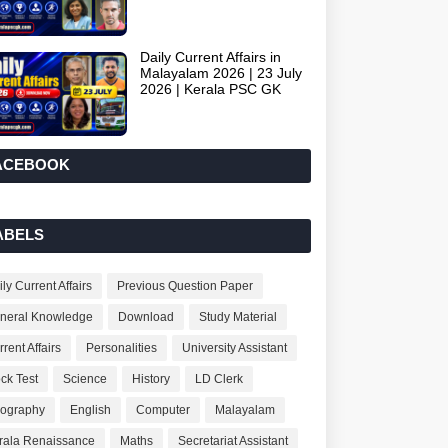
Daily Current Affairs in
Malayalam 2026 | 23 July
2026 | Kerala PSC GK
ACEBOOK
ABELS
ly Current Affairs
Previous Question Paper
neral Knowledge
Download
Study Material
rent Affairs
Personalities
University Assistant
ck Test
Science
History
LD Clerk
ography
English
Computer
Malayalam
rala Renaissance
Maths
Secretariat Assistant