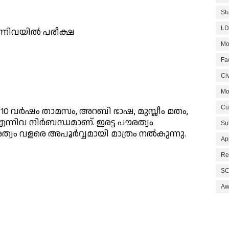
St
LD
എന്നിവയിൽ പരീക്ഷ
Mo
Fa
Civ
Mo
Cu
0 വർഷം താമസം, അറബി ഭാഷ, മുസ്ലീം മതം,
 എന്നിവ നിർബന്ധമാണ്. ഇരട്ട പൗരത്വം
Su
്വം വളരെ അപൂർവ്വമായി മാത്രം നൽകുന്നു.
Ap
Re
SC
Aw