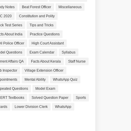
udy Notes
Beat Forest Officer
Miscellaneous
C 2020
Constitution and Polity
ck Test Series
Tips and Tricks
cts About India
Practice Questions
il Police Officer
High Court Assistant
del Questions
Exam Calendar
Syllabus
rrent Affairs QA
Facts About Kerala
Staff Nurse
b Inspector
Village Extension Officer
pointments
Mental Ability
WhatsApp Quiz
peated Questions
Model Exam
ERT Textbooks
Solved Question Paper
Sports
ards
Lower Division Clerk
WhatsApp