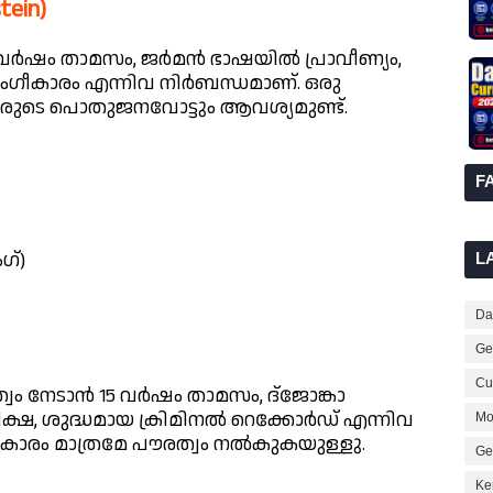
tein)
0 വർഷം താമസം, ജർമൻ ഭാഷയിൽ പ്രാവീണ്യം,
അംഗീകാരം എന്നിവ നിർബന്ധമാണ്. ഒരു
ടുകാരുടെ പൊതുജനവോട്ടും ആവശ്യമുണ്ട്.
F
ഗ്)
L
Dai
Ge
Cur
്വം നേടാൻ 15 വർഷം താമസം, ദ്ജോങ്കാ
്ഷ, ശുദ്ധമായ ക്രിമിനൽ റെക്കോർഡ് എന്നിവ
Mo
രകാരം മാത്രമേ പൗരത്വം നൽകുകയുള്ളു.
Ge
Ke