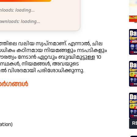
loads: loading...
ownloads: loading...
ത്തിലെ വലിയ സ്വപ്നമാണ്. എന്നാൽ, ചില
യധികം കഠിനമായ നിയമങ്ങളും നടപടികളും
ൗരത്വം നേടാൻ ഏറ്റവും ബുദ്ധിമുട്ടുള്ള 10
്യവസ്ഥകൾ, നിയമങ്ങൾ, അവയുടെ
വിശദമായി പരിശോധിക്കുന്നു.
മാർഗങ്ങൾ
tion)
R