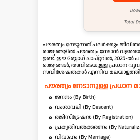
Down
Total D
പൗരത്വം നേടുന്നത് പലർക്കും ജീവിത
രാജ്യങ്ങളിൽ പൗരത്വം നേടാൻ വളരെ
ഉണ്ട്. ഈ ബ്ലോഗ് ചാപ്റ്ററിൽ, 2025-ൽ പ
രാജ്യങ്ങൾ, അവിടെയുള്ള പ്രധാന വ
സവിശേഷതകൾ എന്നിവ മലയാളത്തിൽ 
പൗരത്വം നേടാനുള്ള പ്രധാന 
ജനനം (By Birth)
വംശാവലി (By Descent)
രജിസ്ട്രേഷൻ (By Registration)
പ്രകൃതിവൽക്കരണം (By Naturaliza
വിവാഹം (By Marriage)