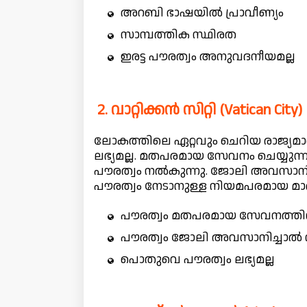
അറബി ഭാഷയിൽ പ്രാവീണ്യം
സാമ്പത്തിക സ്ഥിരത
ഇരട്ട പൗരത്വം അനുവദനീയമല്ല
2. വാറ്റിക്കൻ സിറ്റി (Vatican City)
ലോകത്തിലെ ഏറ്റവും ചെറിയ രാജ്യമാണ
ലഭ്യമല്ല. മതപരമായ സേവനം ചെയ്യുന്ന
പൗരത്വം നൽകുന്നു. ജോലി അവസാനിച
പൗരത്വം നേടാനുള്ള നിയമപരമായ മാർ
പൗരത്വം മതപരമായ സേവനത്തിനു
പൗരത്വം ജോലി അവസാനിച്ചാൽ നഷ
പൊതുവെ പൗരത്വം ലഭ്യമല്ല