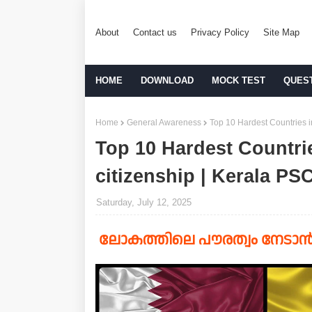
About
Contact us
Privacy Policy
Site Map
HOME
DOWNLOAD
MOCK TEST
QUES
Home
General Awareness
Top 10 Hardest Countries i
Top 10 Hardest Countrie
citizenship | Kerala PS
Saturday, July 12, 2025
ലോകത്തിലെ പൗരത്വം നേടാൻ 