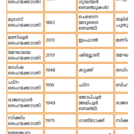
ഹൈക്കോടതി
ഗ്വാലിയർ
ബെഞ്ചുകൾ)
ചെന്നൈ
മദ്രാസ്
തമിഴ്‌നാ
1862
(മദുരൈ
ഹൈക്കോടതി
പുതുച്ച
ബെഞ്ച്)
മണിപ്പൂർ
2013
ഇംഫാൽ
മണിപ്പൂ
ഹൈക്കോടതി
മേഘാലയ
2013
ഷില്ലോങ്
മേഘാ
ഹൈക്കോടതി
ഒഡിഷ
1948
കട്ടക്ക്
ഒഡിഷ
ഹൈക്കോടതി
പട്‌ന
1916
പട്‌ന
ബിഹാർ
ഹൈക്കോടതി
ജോധ്പൂർ
രാജസ്ഥാൻ
1949
(ജയ്പൂർ
രാജസ്
ഹൈക്കോടതി
ബെഞ്ച്)
സിക്കിം
1975
ഗാങ്‌ടോക്ക്
സിക്കിം
ഹൈക്കോടതി
തെലങ്കാന