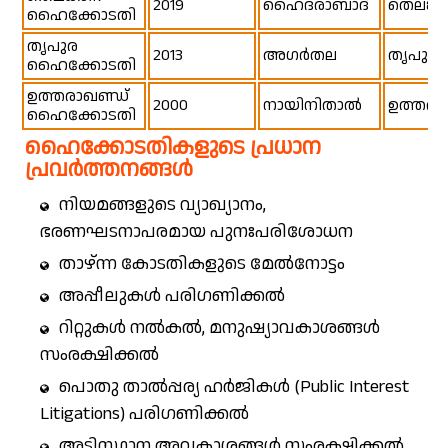
2019
ഹൈദരാബാദ്
തെലങ്ക
ഹൈക്കോടതി
തൃപുര
2013
അഗർതല
തൃപുര
ഹൈക്കോടതി
ഉത്തരാഖണ്ഡ്
2000
നായിനിതാൽ
ഉത്തരാ
ഹൈക്കോടതി
ഹൈക്കോടതികളുടെ പ്രധാന
പ്രവർത്തനങ്ങൾ
നിയമങ്ങളുടെ വ്യാഖ്യാനം,
ഭരണഘടനാപരമായ പുനഃപരിശോധന
താഴ്ന്ന കോടതികളുടെ മേൽനോട്ടം
അപ്പീലുകൾ പരിഗണിക്കൽ
റിറ്റുകൾ നൽകൽ, മനുഷ്യാവകാശങ്ങൾ
സംരക്ഷിക്കൽ
പൊതു താൽപ്പര്യ ഹർജികൾ (Public Interest
Litigations) പരിഗണിക്കൽ
അടിസ്ഥാന അവകാശങ്ങൾ സംരക്ഷിക്കൽ