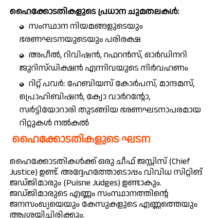
ഹൈക്കോടതികളുടെ പ്രധാന ചുമതലകൾ:
സംസ്ഥാന നിയമങ്ങളുടെയും
ഭരണഘടനയുടെയും പരിരക്ഷ
അപീൽ, റിവിഷൻ, റഫറൻസ്, ഓർഡിനറി
ജുറിസ്ഡിക്ഷൻ എന്നിവയുടെ നിർവഹണം
റിറ്റ് പവർ: ഹേബിയസ് കോർപസ്, മാന്ദമസ്,
പ്രൊഹിബിഷൻ, ക്വോ വാർറന്റോ,
സർട്ടിയോറാരി തുടങ്ങിയ ഭരണഘടനാപരമായ
റിറ്റുകൾ നൽകൽ
ഹൈക്കോടതികളുടെ ഘടന
ഹൈക്കോടതികൾക്ക് ഒരു ചീഫ് ജസ്റ്റിസ് (Chief
Justice) ഉണ്ട്. അദ്ദേഹത്തോടൊപ്പം വിവിധ സിറ്റിങ്
ജഡ്ജിമാരും (Puisne Judges) ഉണ്ടാകും.
ജഡ്ജിമാരുടെ എണ്ണം സംസ്ഥാനത്തിന്റെ
ജനസംഖ്യയെയും കേസുകളുടെ എണ്ണത്തെയും
ആശ്രയിച്ചിരിക്കും.