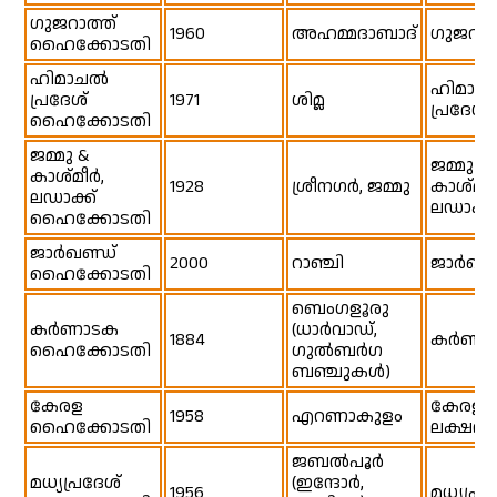
ഗുജറാത്ത്
1960
അഹമ്മദാബാദ്
ഗുജറാത
ഹൈക്കോടതി
ഹിമാചൽ
ഹിമാച
പ്രദേശ്
1971
ശിമ്ല
പ്രദേശ്
ഹൈക്കോടതി
ജമ്മു &
ജമ്മു &
കാശ്മീർ,
1928
ശ്രീനഗർ, ജമ്മു
കാശ്മീർ
ലഡാക്ക്
ലഡാക്ക്
ഹൈക്കോടതി
ജാർഖണ്ഡ്
2000
റാഞ്ചി
ജാർഖണ്
ഹൈക്കോടതി
ബെംഗളൂരു
കർണാടക
(ധാർവാഡ്,
1884
കർണാ
ഹൈക്കോടതി
ഗുൽബർഗ
ബഞ്ചുകൾ)
കേരള
കേരളം,
1958
എറണാകുളം
ഹൈക്കോടതി
ലക്ഷദ്വീ
ജബൽപൂർ
മധ്യപ്രദേശ്
(ഇന്ദോർ,
1956
മധ്യപ്രദ