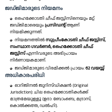
ജഡ്ജിമാരുടെ നിയമനം
ഹൈക്കോടതി ചീഫ് ജസ്റ്റിസിനെയും മറ്റ്
ജഡ്ജിമാരെയും
പ്രസിഡന്റ്
ആണ്
നിയമിക്കുന്നത്.
നിയമനത്തിൽ
സുപ്രീംകോടതി ചീഫ് ജസ്റ്റിസ്,
സംസ്ഥാന ഗവർണർ, ഹൈക്കോടതി ചീഫ്
ജസ്റ്റിസ്
എന്നിവരുടെ അഭിപ്രായം
നിർണായകമാണ്.
ജഡ്ജിമാരുടെ വിരമിക്കൽ പ്രായം:
62 വയസ്സ്
അധികാരപരിധി
ഓറിജിനൽ ജുറിസ്ഡിക്ഷൻ (Original
Jurisdiction): ചില ഹൈക്കോടതികൾക്ക്
മാത്രമേയുള്ളൂ (ഉദാ: ബോംബെ, മദ്രാസ്,
കൊൽക്കത്ത, ഡൽഹി).