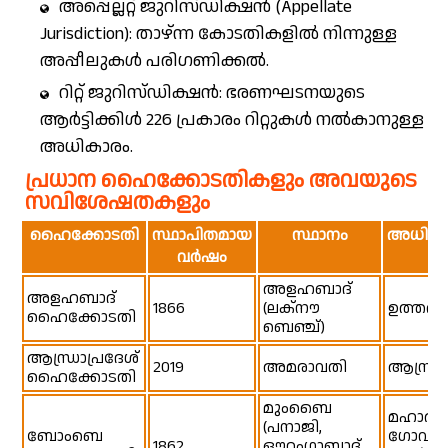
അപ്പെല്ലറ്റ് ജുറിസ്ഡിക്ഷൻ (Appellate
Jurisdiction): താഴ്ന്ന കോടതികളിൽ നിന്നുള്ള
അപ്പീലുകൾ പരിഗണിക്കൽ.
റിറ്റ് ജുറിസ്ഡിക്ഷൻ: ഭരണഘടനയുടെ
ആർട്ടിക്കിൾ 226 പ്രകാരം റിറ്റുകൾ നൽകാനുള്ള
അധികാരം.
പ്രധാന ഹൈക്കോടതികളും അവയുടെ
സവിശേഷതകളും
ഹൈക്കോടതി
സ്ഥാപിതമായ
സ്ഥാനം
അധികാ
വർഷം
അളഹബാദ്
അളഹബാദ്
1866
(ലക്നൗ
ഉത്തർപ്
ഹൈക്കോടതി
ബെഞ്ച്)
ആന്ധ്രാപ്രദേശ്
2019
അമരാവതി
ആന്ധ്രാ
ഹൈക്കോടതി
മുംബൈ
മഹാരാഷ്ട
(പനാജി,
ബോംബെ
ഗോവ, ദാ
1862
ഔറംഗാബാദ്,