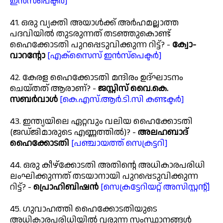
ഇൻസ്പെക്ടർ]
41. ഒരു വ്യക്തി അയാൾക്ക് അർഹമല്ലാത്ത
പദവിയിൽ തുടരുന്നത് തടഞ്ഞുകൊണ്ട്
ഹൈക്കോടതി പുറപ്പെടുവിക്കുന്ന റിട്ട്? -
ക്വോ-
വാറന്റോ
[എക്സൈസ് ഇൻസ്പെക്ടർ]
42. കേരള ഹൈക്കോടതി മന്ദിരം ഉദ്ഘാടനം
ചെയ്തത് ആരാണ്? -
ജസ്റ്റിസ് വൈ.കെ.
സബർവാൾ
[കെ.എസ്.ആർ.ടി.സി കണ്ടക്ടർ]
43. ഇന്ത്യയിലെ ഏറ്റവും വലിയ ഹൈക്കോടതി
(ജഡ്ജിമാരുടെ എണ്ണത്തിൽ)? -
അലഹബാദ്
ഹൈക്കോടതി
[പഞ്ചായത്ത് സെക്രട്ടറി]
44. ഒരു കീഴ്‌ക്കോടതി അതിന്റെ അധികാരപരിധി
ലംഘിക്കുന്നത് തടയാനായി പുറപ്പെടുവിക്കുന്ന
റിട്ട്? -
പ്രൊഹിബിഷൻ
[സെക്രട്ടേറിയറ്റ് അസിസ്റ്റന്റ്]
45. ഗുവാഹത്തി ഹൈക്കോടതിയുടെ
അധികാരപരിധിയിൽ വരുന്ന സംസ്ഥാനങ്ങൾ