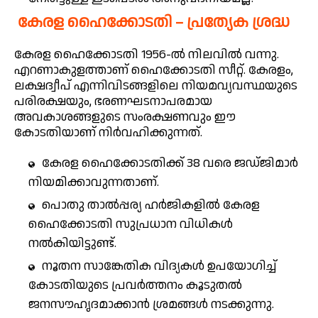
കേരള ഹൈക്കോടതി – പ്രത്യേക ശ്രദ്ധ
കേരള ഹൈക്കോടതി 1956-ൽ നിലവിൽ വന്നു.
എറണാകുളത്താണ് ഹൈക്കോടതി സീറ്റ്. കേരളം,
ലക്ഷദ്വീപ് എന്നിവിടങ്ങളിലെ നിയമവ്യവസ്ഥയുടെ
പരിരക്ഷയും, ഭരണഘടനാപരമായ
അവകാശങ്ങളുടെ സംരക്ഷണവും ഈ
കോടതിയാണ് നിർവഹിക്കുന്നത്.
കേരള ഹൈക്കോടതിക്ക് 38 വരെ ജഡ്ജിമാർ
നിയമിക്കാവുന്നതാണ്.
പൊതു താൽപ്പര്യ ഹർജികളിൽ കേരള
ഹൈക്കോടതി സുപ്രധാന വിധികൾ
നൽകിയിട്ടുണ്ട്.
നൂതന സാങ്കേതിക വിദ്യകൾ ഉപയോഗിച്ച്
കോടതിയുടെ പ്രവർത്തനം കൂടുതൽ
ജനസൗഹൃദമാക്കാൻ ശ്രമങ്ങൾ നടക്കുന്നു.