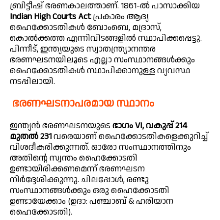
ബ്രിട്ടീഷ് ഭരണകാലത്താണ്. 1861-ൽ പാസാക്കിയ
Indian High Courts Act
പ്രകാരം ആദ്യ
ഹൈക്കോടതികൾ ബോംബെ, മദ്രാസ്,
കൊൽക്കത്ത എന്നിവിടങ്ങളിൽ സ്ഥാപിക്കപ്പെട്ടു.
പിന്നീട്, ഇന്ത്യയുടെ സ്വാതന്ത്ര്യാനന്തര
ഭരണഘടനയിലൂടെ എല്ലാ സംസ്ഥാനങ്ങൾക്കും
ഹൈക്കോടതികൾ സ്ഥാപിക്കാനുള്ള വ്യവസ്ഥ
നടപ്പിലായി.
ഭരണഘടനാപരമായ സ്ഥാനം
ഇന്ത്യൻ ഭരണഘടനയുടെ
ഭാഗം VI, വകുപ്പ് 214
മുതൽ 231
വരെയാണ് ഹൈക്കോടതികളെക്കുറിച്ച്
വിശദീകരിക്കുന്നത്. ഓരോ സംസ്ഥാനത്തിനും
അതിന്റെ സ്വന്തം ഹൈക്കോടതി
ഉണ്ടായിരിക്കണമെന്ന് ഭരണഘടന
നിർദ്ദേശിക്കുന്നു. ചിലപ്പോൾ, രണ്ടു
സംസ്ഥാനങ്ങൾക്കും ഒരു ഹൈക്കോടതി
ഉണ്ടായേക്കാം (ഉദാ: പഞ്ചാബ് & ഹരിയാന
ഹൈക്കോടതി).