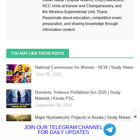
Indian Naval Hospital Nivarini, CABS Mankhurd,
NCC Units at Karwar and Changanassery, and
the Wireless Experimental Unit, Thane.
Passionate about education, competitive exam
preparation, and sharing knowledge through
informative content.
YOU MAY LIKE THESE POSTS
National Commission for Women - NCW | Study Notes
June 08, 2026
Domestic Violence Prohibition Act 2025 | Study
Material | Kerala PSC
September 09, 2025
Major Hydroelectric Projects in Kerala | Study Material
August 28, 2025
JOIN OUR TELEGRAM CHANNEL
FOR DAILY UPDATES