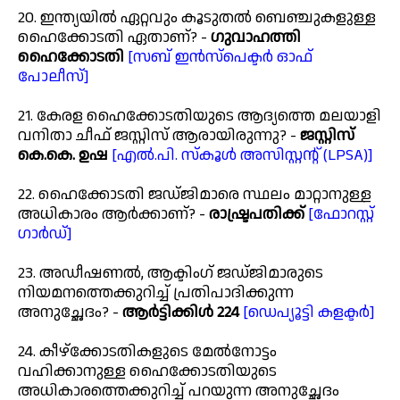
20. ഇന്ത്യയിൽ ഏറ്റവും കൂടുതൽ ബെഞ്ചുകളുള്ള
ഹൈക്കോടതി ഏതാണ്? -
ഗുവാഹത്തി
ഹൈക്കോടതി
[സബ് ഇൻസ്പെക്ടർ ഓഫ്
പോലീസ്]
21. കേരള ഹൈക്കോടതിയുടെ ആദ്യത്തെ മലയാളി
വനിതാ ചീഫ് ജസ്റ്റിസ് ആരായിരുന്നു? -
ജസ്റ്റിസ്
കെ.കെ. ഉഷ
[എൽ.പി. സ്കൂൾ അസിസ്റ്റന്റ് (LPSA)]
22. ഹൈക്കോടതി ജഡ്ജിമാരെ സ്ഥലം മാറ്റാനുള്ള
അധികാരം ആർക്കാണ്? -
രാഷ്ട്രപതിക്ക്
[ഫോറസ്റ്റ്
ഗാർഡ്]
23. അഡീഷണൽ, ആക്ടിംഗ് ജഡ്ജിമാരുടെ
നിയമനത്തെക്കുറിച്ച് പ്രതിപാദിക്കുന്ന
അനുച്ഛേദം? -
ആർട്ടിക്കിൾ 224
[ഡെപ്യൂട്ടി കളക്ടർ]
24. കീഴ്‌ക്കോടതികളുടെ മേൽനോട്ടം
വഹിക്കാനുള്ള ഹൈക്കോടതിയുടെ
അധികാരത്തെക്കുറിച്ച് പറയുന്ന അനുച്ഛേദം