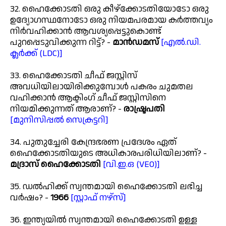
32. ഹൈക്കോടതി ഒരു കീഴ്‌ക്കോടതിയോടോ ഒരു
ഉദ്യോഗസ്ഥനോടോ ഒരു നിയമപരമായ കർത്തവ്യം
നിർവഹിക്കാൻ ആവശ്യപ്പെട്ടുകൊണ്ട്
പുറപ്പെടുവിക്കുന്ന റിട്ട്? -
മാൻഡമസ്
[എൽ.ഡി.
ക്ലർക്ക് (LDC)]
33. ഹൈക്കോടതി ചീഫ് ജസ്റ്റിസ്
അവധിയിലായിരിക്കുമ്പോൾ പകരം ചുമതല
വഹിക്കാൻ ആക്ടിംഗ് ചീഫ് ജസ്റ്റിസിനെ
നിയമിക്കുന്നത് ആരാണ്? -
രാഷ്ട്രപതി
[മുനിസിപ്പൽ സെക്രട്ടറി]
34. പുതുച്ചേരി കേന്ദ്രഭരണ പ്രദേശം ഏത്
ഹൈക്കോടതിയുടെ അധികാരപരിധിയിലാണ്? -
മദ്രാസ് ഹൈക്കോടതി
[വി.ഇ.ഒ (VEO)]
35. ഡൽഹിക്ക് സ്വന്തമായി ഹൈക്കോടതി ലഭിച്ച
വർഷം? -
1966
[സ്റ്റാഫ് നഴ്സ്]
36. ഇന്ത്യയിൽ സ്വന്തമായി ഹൈക്കോടതി ഉള്ള