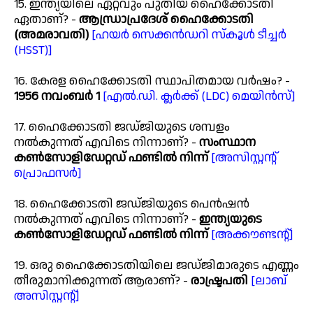
15. ഇന്ത്യയിലെ ഏറ്റവും പുതിയ ഹൈക്കോടതി
ഏതാണ്? -
ആന്ധ്രാപ്രദേശ് ഹൈക്കോടതി
(അമരാവതി)
[ഹയർ സെക്കൻഡറി സ്കൂൾ ടീച്ചർ
(HSST)]
16. കേരള ഹൈക്കോടതി സ്ഥാപിതമായ വർഷം? -
1956 നവംബർ 1
[എൽ.ഡി. ക്ലർക്ക് (LDC) മെയിൻസ്]
17. ഹൈക്കോടതി ജഡ്ജിയുടെ ശമ്പളം
നൽകുന്നത് എവിടെ നിന്നാണ്? -
സംസ്ഥാന
കൺസോളിഡേറ്റഡ് ഫണ്ടിൽ നിന്ന്
[അസിസ്റ്റന്റ്
പ്രൊഫസർ]
18. ഹൈക്കോടതി ജഡ്ജിയുടെ പെൻഷൻ
നൽകുന്നത് എവിടെ നിന്നാണ്? -
ഇന്ത്യയുടെ
കൺസോളിഡേറ്റഡ് ഫണ്ടിൽ നിന്ന്
[അക്കൗണ്ടന്റ്]
19. ഒരു ഹൈക്കോടതിയിലെ ജഡ്ജിമാരുടെ എണ്ണം
തീരുമാനിക്കുന്നത് ആരാണ്? -
രാഷ്ട്രപതി
[ലാബ്
അസിസ്റ്റന്റ്]