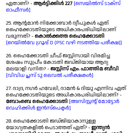
ഏതാണ്? -
ആർട്ടിക്കിൾ 227
[സെയിൽസ് ടാക്സ്
ഓഫീസർ]
25. ആന്റമാൻ നിക്കോബാർ ദ്വീപുകൾ ഏത്
ഹൈക്കോടതിയുടെ അധികാരപരിധിയിലാണ്
വരുന്നത്? -
കൊൽക്കത്ത ഹൈക്കോടതി
[റെയിൽവേ ഗ്രൂപ്പ് D (PSC വഴി നടത്തിയ പരീക്ഷ)]
26. ഹൈക്കോടതി ചീഫ് ജസ്റ്റിസായി വിരമിച്ച
ശേഷം സുപ്രീം കോടതി ജഡ്ജിയായ ആദ്യ
മലയാളി വനിത? -
ജസ്റ്റിസ് എം. ഫാത്തിമ ബീവി
[വിവിധ പ്ലസ് ടു ലെവൽ പരീക്ഷകൾ]
27. ദാദ്ര, നഗർ ഹവേലി, ദാമൻ & ദിയു എന്നിവ ഏത്
ഹൈക്കോടതിയുടെ അധികാരപരിധിയിലാണ്? -
ബോംബെ ഹൈക്കോടതി
[അസിസ്റ്റന്റ് മോട്ടോർ
വെഹിക്കിൾ ഇൻസ്പെക്ടർ]
28. ഹൈക്കോടതി ജഡ്ജിയാകാനുള്ള
യോഗ്യതകളിൽ പെടാത്തത് ഏത്? -
ഇന്ത്യൻ