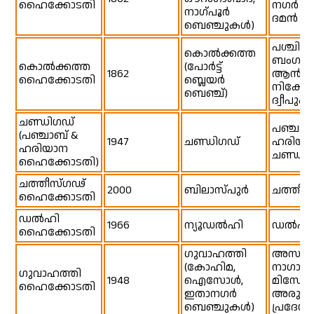
ഹൈക്കോടതി
നഗർ ഹ
നാഗ്പൂർ
ദമൻ & 
ബെഞ്ചുകൾ)
പശ്ചിമ
കൊൽക്കത്ത
ബംഗാൾ
കൊൽക്കത്ത
(പോർട്ട്
1862
ആൻഡമ
ഹൈക്കോടതി
ബ്ലെയർ
നിക്ക
ബെഞ്ച്)
ദ്വീപു
ചണ്ഡിഗഡ്
പഞ്ചാബ
(പഞ്ചാബ് &
1947
ചണ്ഡിഗഡ്
ഹരിയാ
ഹരിയാന
ചണ്ഡിഗ
ഹൈക്കോടതി)
ചത്തീസ്ഗഢ്
2000
ബിലാസ്പുർ
ചത്തീസ
ഹൈക്കോടതി
ഡൽഹി
1966
ന്യൂഡൽഹി
ഡൽഹി
ഹൈക്കോടതി
ഗുവാഹത്തി
അസം,
(കോഹിമ,
നാഗാലാ
ഗുവാഹത്തി
1948
ഐസോൾ,
മിസോറ
ഹൈക്കോടതി
ഇതാനഗർ
അരുണ
ബെഞ്ചുകൾ)
പ്രദേശ്