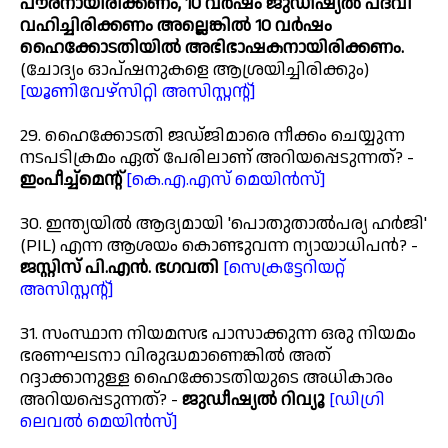
പൗരനായിരിക്കണം, 10 വർഷം ജുഡീഷ്യൽ പദവി
വഹിച്ചിരിക്കണം അല്ലെങ്കിൽ 10 വർഷം
ഹൈക്കോടതിയിൽ അഭിഭാഷകനായിരിക്കണം.
(ചോദ്യം ഓപ്ഷനുകളെ ആശ്രയിച്ചിരിക്കും)
[യൂണിവേഴ്സിറ്റി അസിസ്റ്റന്റ്]
29. ഹൈക്കോടതി ജഡ്ജിമാരെ നീക്കം ചെയ്യുന്ന
നടപടിക്രമം ഏത് പേരിലാണ് അറിയപ്പെടുന്നത്? -
ഇംപീച്ച്മെന്റ്
[കെ.എ.എസ് മെയിൻസ്]
30. ഇന്ത്യയിൽ ആദ്യമായി 'പൊതുതാൽപര്യ ഹർജി'
(PIL) എന്ന ആശയം കൊണ്ടുവന്ന ന്യായാധിപൻ? -
ജസ്റ്റിസ് പി.എൻ. ഭഗവതി
[സെക്രട്ടേറിയറ്റ്
അസിസ്റ്റന്റ്]
31. സംസ്ഥാന നിയമസഭ പാസാക്കുന്ന ഒരു നിയമം
ഭരണഘടനാ വിരുദ്ധമാണെങ്കിൽ അത്
റദ്ദാക്കാനുള്ള ഹൈക്കോടതിയുടെ അധികാരം
അറിയപ്പെടുന്നത്? -
ജുഡീഷ്യൽ റിവ്യൂ
[ഡിഗ്രി
ലെവൽ മെയിൻസ്]