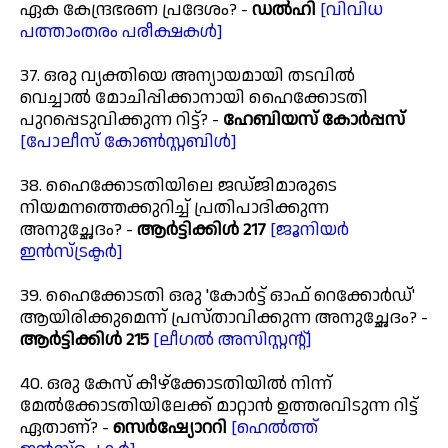
ഏക കേന്ദ്രഭരണ പ്രദേശം? -
ഡൽഹി
[വിവിധ
പത്താംതരം പരീക്ഷകൾ]
37. ഒരു വ്യക്തിയെ അന്യായമായി തടവിൽ
വെച്ചാൽ മോചിപ്പിക്കാനായി ഹൈക്കോടതി
പുറപ്പെടുവിക്കുന്ന റിട്ട്? -
ഹേബിയസ് കോർപ്പസ്
[പോലീസ് കോൺസ്റ്റബിൾ]
38. ഹൈക്കോടതിയിലെ ജഡ്ജിമാരുടെ
നിയമനത്തെക്കുറിച്ച് പ്രതിപാദിക്കുന്ന
അനുച്ഛേദം? -
ആർട്ടിക്കിൾ 217
[ജൂനിയർ
ഇൻസ്ട്രക്ടർ]
39. ഹൈക്കോടതി ഒരു 'കോർട്ട് ഓഫ് റെക്കോർഡ്'
ആയിരിക്കുമെന്ന് പ്രസ്താവിക്കുന്ന അനുച്ഛേദം? -
ആർട്ടിക്കിൾ 215
[ലീഗൽ അസിസ്റ്റന്റ്]
40. ഒരു കേസ് കീഴ്‌ക്കോടതിയിൽ നിന്ന്
മേൽക്കോടതിയിലേക്ക് മാറ്റാൻ ഉത്തരവിടുന്ന റിട്ട്
ഏതാണ്? -
സെർഷ്യോററി
[ഹെൽത്ത്