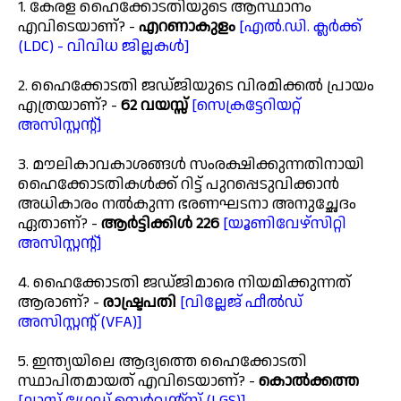
1. കേരള ഹൈക്കോടതിയുടെ ആസ്ഥാനം
എവിടെയാണ്? -
എറണാകുളം
[എൽ.ഡി. ക്ലർക്ക്
(LDC) - വിവിധ ജില്ലകൾ]
2. ഹൈക്കോടതി ജഡ്ജിയുടെ വിരമിക്കൽ പ്രായം
എത്രയാണ്? -
62 വയസ്സ്
[സെക്രട്ടേറിയറ്റ്
അസിസ്റ്റന്റ്]
3. മൗലികാവകാശങ്ങൾ സംരക്ഷിക്കുന്നതിനായി
ഹൈക്കോടതികൾക്ക് റിട്ട് പുറപ്പെടുവിക്കാൻ
അധികാരം നൽകുന്ന ഭരണഘടനാ അനുച്ഛേദം
ഏതാണ്? -
ആർട്ടിക്കിൾ 226
[യൂണിവേഴ്സിറ്റി
അസിസ്റ്റന്റ്]
4. ഹൈക്കോടതി ജഡ്ജിമാരെ നിയമിക്കുന്നത്
ആരാണ്? -
രാഷ്ട്രപതി
[വില്ലേജ് ഫീൽഡ്
അസിസ്റ്റന്റ് (VFA)]
5. ഇന്ത്യയിലെ ആദ്യത്തെ ഹൈക്കോടതി
സ്ഥാപിതമായത് എവിടെയാണ്? -
കൊൽക്കത്ത
[ലാസ്റ്റ് ഗ്രേഡ് സെർവന്റ്സ് (LGS)]