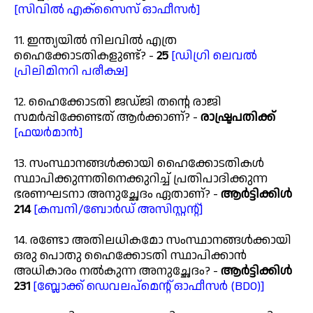
[സിവിൽ എക്സൈസ് ഓഫീസർ]
11. ഇന്ത്യയിൽ നിലവിൽ എത്ര
ഹൈക്കോടതികളുണ്ട്? -
25
[ഡിഗ്രി ലെവൽ
പ്രിലിമിനറി പരീക്ഷ]
12. ഹൈക്കോടതി ജഡ്ജി തന്റെ രാജി
സമർപ്പിക്കേണ്ടത് ആർക്കാണ്? -
രാഷ്ട്രപതിക്ക്
[ഫയർമാൻ]
13. സംസ്ഥാനങ്ങൾക്കായി ഹൈക്കോടതികൾ
സ്ഥാപിക്കുന്നതിനെക്കുറിച്ച് പ്രതിപാദിക്കുന്ന
ഭരണഘടനാ അനുച്ഛേദം ഏതാണ്? -
ആർട്ടിക്കിൾ
214
[കമ്പനി/ബോർഡ് അസിസ്റ്റന്റ്]
14. രണ്ടോ അതിലധികമോ സംസ്ഥാനങ്ങൾക്കായി
ഒരു പൊതു ഹൈക്കോടതി സ്ഥാപിക്കാൻ
അധികാരം നൽകുന്ന അനുച്ഛേദം? -
ആർട്ടിക്കിൾ
231
[ബ്ലോക്ക് ഡെവലപ്മെന്റ് ഓഫീസർ (BDO)]