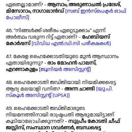
ഏതെല്ലാമാണ്? -
ആസാം, അരുണാചൽ പ്രദേശ്,
മിസോറാം, നാഗാലാൻഡ്
[സബ് ഇൻസ്പെക്ടർ ഓഫ്
പോലീസ്]
46. "നിങ്ങൾക്ക് ശരീരം ഏറ്റെടുക്കാം" എന്ന്
അർത്ഥം വരുന്ന റിട്ട് ഏതാണ്? -
ഹേബിയസ്
കോർപ്പസ്
[വിവിധ എൽ.ഡി.സി പരീക്ഷകൾ]
47. കേരള ഹൈക്കോടതിയുടെ മുൻ ആസ്ഥാനം
ഏതായിരുന്നു? -
രാം മോഹൻ പാലസ്,
എറണാകുളം
[ജൂനിയർ അസിസ്റ്റന്റ്]
48. ഹൈക്കോടതി ജഡ്ജിയായി നിയമിക്കപ്പെട്ട
ആദ്യ മലയാളി വനിത? -
അന്ന ചാണ്ടി
[യു.പി.
സ്കൂൾ അസിസ്റ്റന്റ് (UPSA)]
49. ഹൈക്കോടതി ജഡ്ജിമാരുടെ
നിയമനത്തിനായി രാഷ്ട്രപതി ആരുമായിട്ടാണ്
കൂടിയാലോചിക്കുന്നത്? -
സുപ്രീം കോടതി ചീഫ്
ജസ്റ്റിസ്, സംസ്ഥാന ഗവർണർ, ബന്ധപ്പെട്ട