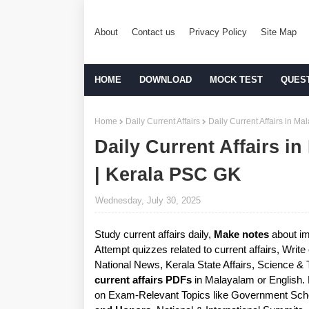
About
Contact us
Privacy Policy
Site Map
HOME
DOWNLOAD
MOCK TEST
QUES
Home
Daily Current Affairs
Daily Current Affairs in M
Daily Current Affairs in
| Kerala PSC GK
Wednesday, July 30, 2025
Study current affairs daily,
Make notes
about im
Attempt quizzes related to current affairs, Writ
National News, Kerala State Affairs, Science &
current affairs PDFs
in Malayalam or English.
on Exam-Relevant Topics like Government Sche