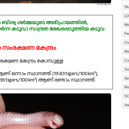
St
LD
ന്ത ബിശ്വ ശർമ്മയുടെ അഭിപ്രായത്തിൽ,
Mo
യർന്ന കടുവാ സാന്ദ്രത രേഖപ്പെടുത്തിയ കടുവ
Fa
Civ
ംരക്ഷണ കേന്ദ്രം
Mo
്ഷണ കേന്ദ്രം കൊമ്പുള്ള
Cu
Su
ആണ് ഒന്നാം സ്ഥാനത്ത് (19.83 tigers/100 km²),
Ap
19.56 tigers/100 km²) ആണ് രണ്ടാം സ്ഥാനത്ത്.
Re
SC
Aw