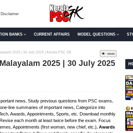
Disclaimer
TION BANKS
CURRENT AFFAIRS
MODEL QUESTIONS
ST
alayalam 2025 | 30 July 2025 | Kerala PSC GK
views
 Malayalam 2025 | 30 July 2025
H
portant news, Study previous questions from PSC exams,
e one-line summaries of important news, Categorize into
 Tech, Awards, Appointments, Sports, etc. Download monthly
 Revise each month at least twice before the exam. Focus
mes, Appointments (first woman, new chief, etc.),
Awards