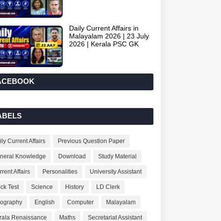
Daily Current Affairs in
Malayalam 2026 | 23 July
2026 | Kerala PSC GK
ACEBOOK
ABELS
ly Current Affairs
Previous Question Paper
neral Knowledge
Download
Study Material
rent Affairs
Personalities
University Assistant
ck Test
Science
History
LD Clerk
ography
English
Computer
Malayalam
rala Renaissance
Maths
Secretariat Assistant