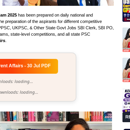
alam 2025
has been prepared on daily national and
he preparation of the aspirants for different competitive
PSC, UKPSC, & Other State Govt Jobs SBI Clerk, SBI PO,
s, state-level competitions, and all state PSC
irs
.
rent Affairs - 30 Jul PDF
loads: loading...
ownloads: loading...
R