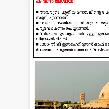
കിരൺ ദേശായി
■ അവരുടെ പുതിയ നോവലിന്റെ പ
സണ്ണി' എന്നാണ്.
■ അമേരിക്കയിലെ രണ്ട് യുവ ഇന്ത്
പര്യവേക്ഷണം ചെയ്യുന്നത്.
■ "വിശാലവും ആഴത്തിലുള്ളതുമായ
വിശേഷിപ്പിച്ചത്.
■ 2006-ൽ 'ദി ഇൻഹെറിറ്റൻസ് ഓഫ് 
നേരത്തെ ബുക്കർ സമ്മാനം നേടിയത്