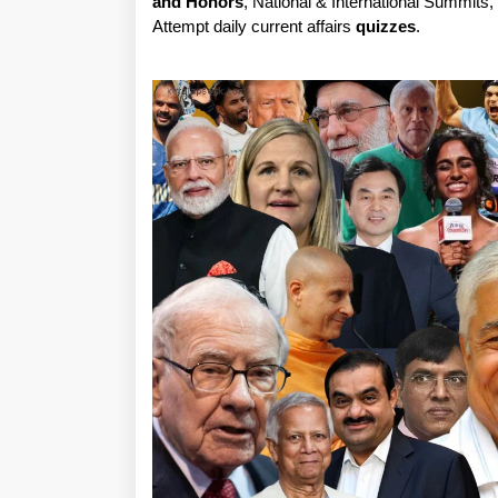
and Honors
, National & International Summits
Attempt daily current affairs
quizzes
.