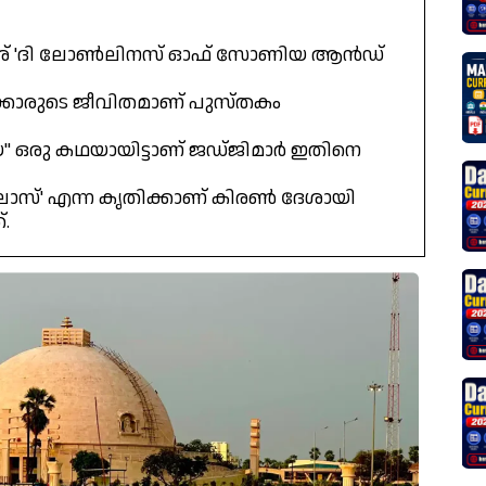
േര് 'ദി ലോൺലിനസ് ഓഫ് സോണിയ ആൻഡ്
യക്കാരുടെ ജീവിതമാണ് പുസ്തകം
" ഒരു കഥയായിട്ടാണ് ജഡ്ജിമാർ ഇതിനെ
ലോസ്' എന്ന കൃതിക്കാണ് കിരൺ ദേശായി
.