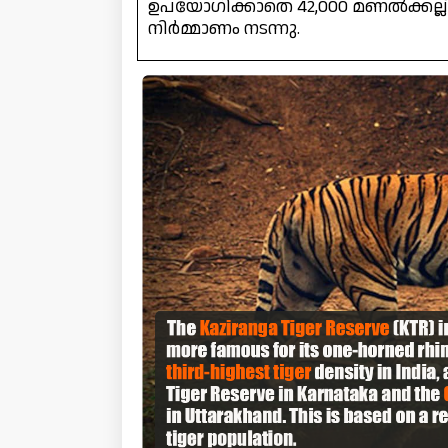
ഉപയോഗിക്കാതെ 42,000 മണൽക്കല്ല് ഉപ
നിർമ്മാണം നടന്നു.