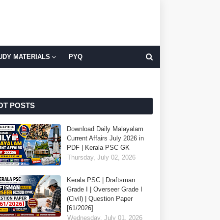
UDY MATERIALS
PYQ
OT POSTS
Download Daily Malayalam
Current Affairs July 2026 in
PDF | Kerala PSC GK
Thursday, July 02, 2026
Kerala PSC | Draftsman
Grade I | Overseer Grade I
(Civil) | Question Paper
[61/2026]
Wednesday, July 01, 2026