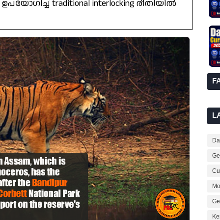
യോഗിച്ച് traditional interlocking രീതിയിൽ
F
L
Dai
Ge
Cur
Mo
Ge
Ke