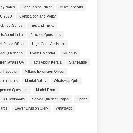
udy Notes
Beat Forest Officer
Miscellaneous
C 2020
Constitution and Polity
ck Test Series
Tips and Tricks
cts About India
Practice Questions
il Police Officer
High Court Assistant
del Questions
Exam Calendar
Syllabus
rrent Affairs QA
Facts About Kerala
Staff Nurse
b Inspector
Village Extension Officer
pointments
Mental Ability
WhatsApp Quiz
peated Questions
Model Exam
ERT Textbooks
Solved Question Paper
Sports
ards
Lower Division Clerk
WhatsApp