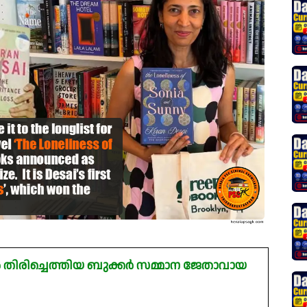
ൽ തിരിച്ചെത്തിയ ബുക്കർ സമ്മാന ജേതാവായ