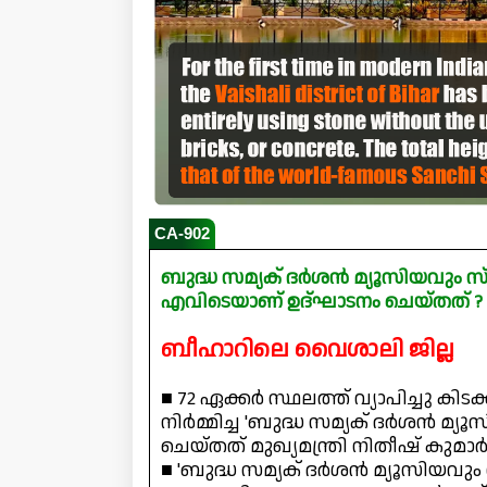
CA-902
ബുദ്ധ സമ്യക് ദർശൻ മ്യൂസിയവും സ
എവിടെയാണ് ഉദ്‌ഘാടനം ചെയ്തത് ?
ബീഹാറിലെ വൈശാലി ജില്ല
■ 72 ഏക്കർ സ്ഥലത്ത് വ്യാപിച്ചു ക
നിർമ്മിച്ച 'ബുദ്ധ സമ്യക് ദർശൻ മ്
ചെയ്തത് മുഖ്യമന്ത്രി നിതീഷ് കുമ
■ 'ബുദ്ധ സമ്യക് ദർശൻ മ്യൂസിയവും സ