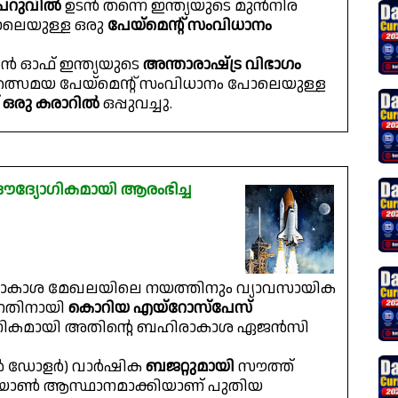
പെറുവിൽ
ഉടൻ തന്നെ ഇന്ത്യയുടെ മുൻനിര
പോലെയുള്ള ഒരു
പേയ്‌മെൻ്റ് സംവിധാനം
ൻ ഓഫ് ഇന്ത്യയുടെ
അന്താരാഷ്‌ട്ര വിഭാഗം
ത്സമയ പേയ്‌മെൻ്റ് സംവിധാനം പോലെയുള്ള
് ഒരു കരാറിൽ
ഒപ്പുവച്ചു.
ദ്യോഗികമായി ആരംഭിച്ച
രാകാശ മേഖലയിലെ നയത്തിനും വ്യാവസായിക
നതിനായി
കൊറിയ എയ്‌റോസ്‌പേസ്
ോഗികമായി അതിൻ്റെ ബഹിരാകാശ ഏജൻസി
്യൺ ഡോളർ) വാർഷിക
ബജറ്റുമായി
സൗത്ത്
ചിയോൺ ആസ്ഥാനമാക്കിയാണ് പുതിയ