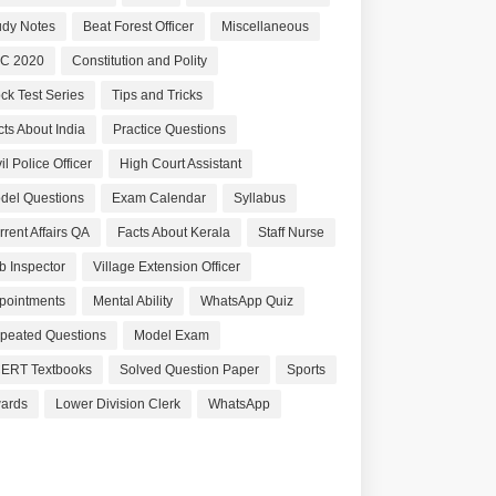
udy Notes
Beat Forest Officer
Miscellaneous
C 2020
Constitution and Polity
ck Test Series
Tips and Tricks
cts About India
Practice Questions
il Police Officer
High Court Assistant
del Questions
Exam Calendar
Syllabus
rrent Affairs QA
Facts About Kerala
Staff Nurse
b Inspector
Village Extension Officer
pointments
Mental Ability
WhatsApp Quiz
peated Questions
Model Exam
ERT Textbooks
Solved Question Paper
Sports
ards
Lower Division Clerk
WhatsApp