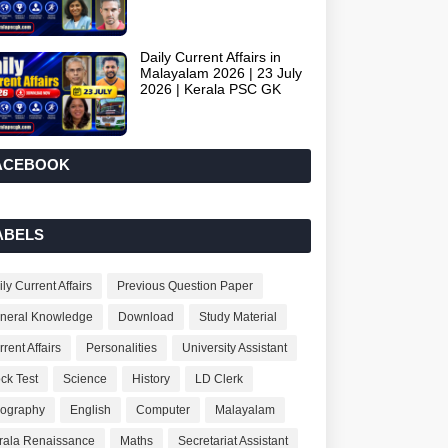
Daily Current Affairs in
Malayalam 2026 | 23 July
2026 | Kerala PSC GK
ACEBOOK
ABELS
ly Current Affairs
Previous Question Paper
neral Knowledge
Download
Study Material
rent Affairs
Personalities
University Assistant
ck Test
Science
History
LD Clerk
ography
English
Computer
Malayalam
rala Renaissance
Maths
Secretariat Assistant