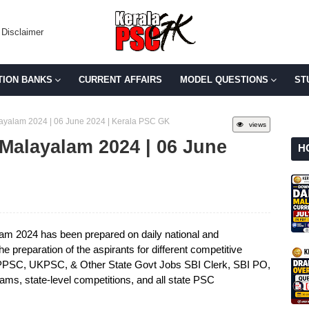
Disclaimer
TION BANKS
CURRENT AFFAIRS
MODEL QUESTIONS
ST
alayalam 2024 | 06 June 2024 | Kerala PSC GK
views
n Malayalam 2024 | 06 June
H
lam 2024 has been prepared on daily national and
he preparation of the aspirants for different competitive
PSC, UKPSC, & Other State Govt Jobs SBI Clerk, SBI PO,
s, state-level competitions, and all state PSC