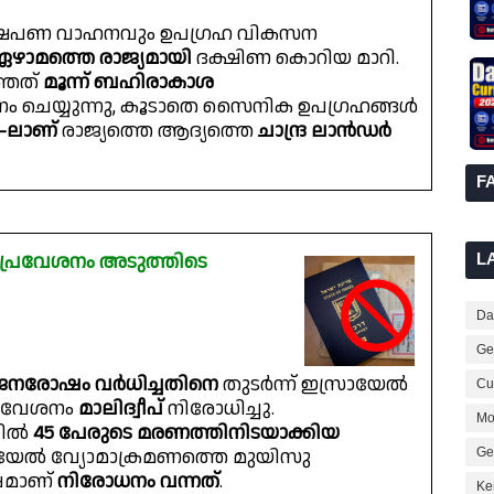
്ഷേപണ വാഹനവും ഉപഗ്രഹ വികസന
ഴാമത്തെ രാജ്യമായി
ദക്ഷിണ കൊറിയ മാറി.
്ഞത്
മൂന്ന് ബഹിരാകാശ
ം ചെയ്യുന്നു, കൂടാതെ സൈനിക ഉപഗ്രഹങ്ങൾ
2-ലാണ്
രാജ്യത്തെ ആദ്യത്തെ
ചാന്ദ്ര ലാൻഡർ
F
 പ്രവേശനം അടുത്തിടെ
L
Dai
Ge
നരോഷം വർധിച്ചതിനെ
തുടർന്ന് ഇസ്രായേൽ
Cur
പ്രവേശനം
മാലിദ്വീപ്
നിരോധിച്ചു.
Mo
്പിൽ
45 പേരുടെ മരണത്തിനിടയാക്കിയ
ായേൽ വ്യോമാക്രമണത്തെ മുയിസു
Ge
ഷമാണ്
നിരോധനം വന്നത്
.
Ke