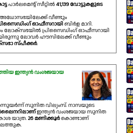
ട്ട
പാർലമെൻ്റ് സീറ്റിൽ
41,139 വോട്ടുകളുടെ
െ അധോസഭയിലേക്ക് വീണ്ടും
്രിസൈഡിംഗ് ഓഫീസറായി
ബിർള മാറി.
ം ലോക്‌സഭയിൽ പ്രിസൈഡിംഗ് ഓഫീസറായി
രുന്നു ലോവർ ഹൗസിലേക്ക് വീണ്ടും
സഭാ സ്പീക്കർ
.
ത്തിയ ഇന്ത്യൻ വംശജയായ
്നുയര്‍ന്ന് സുനിത വില്യംസ്. നാസയുടെ
ാര്‍ലൈനറിലാണ്
ഇന്ത്യന്‍ വംശജയായ സുനിത
കാശ യാത്ര.
26 മണിക്കൂര്‍
കൊണ്ടാണ്
ലെത്തുക.