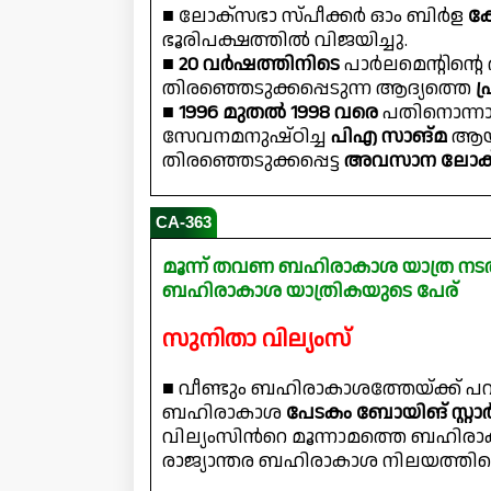
■ ലോക്സഭാ സ്പീക്കർ ഓം ബിർള
കോ
ഭൂരിപക്ഷത്തിൽ വിജയിച്ചു.
■
20 വർഷത്തിനിടെ
പാർലമെൻ്റിൻ്റ
തിരഞ്ഞെടുക്കപ്പെടുന്ന ആദ്യത്തെ
പ
■
1996 മുതൽ 1998 വരെ
പതിനൊന്നാ
സേവനമനുഷ്ഠിച്ച
പിഎ സാങ്മ
ആയി
തിരഞ്ഞെടുക്കപ്പെട്ട
അവസാന ലോക്‌
CA-363
മൂന്ന് തവണ ബഹിരാകാശ യാത്ര നട
ബഹിരാകാശ യാത്രികയുടെ പേര്
സുനിതാ വില്യംസ്
■ വീണ്ടും ബഹിരാകാശത്തേയ്ക്ക് പറന
ബഹിരാകാശ
പേടകം ബോയിങ് സ്റ്റ
വില്യംസിന്‍റെ മൂന്നാമത്തെ ബഹിരാ
രാജ്യാന്തര ബഹിരാകാശ നിലയത്തി