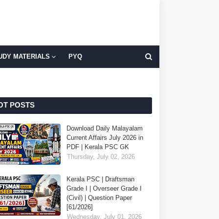
UDY MATERIALS
PYQ
OT POSTS
Download Daily Malayalam
Current Affairs July 2026 in
PDF | Kerala PSC GK
Thursday, July 02, 2026
Kerala PSC | Draftsman
Grade I | Overseer Grade I
(Civil) | Question Paper
[61/2026]
Wednesday, July 01, 2026