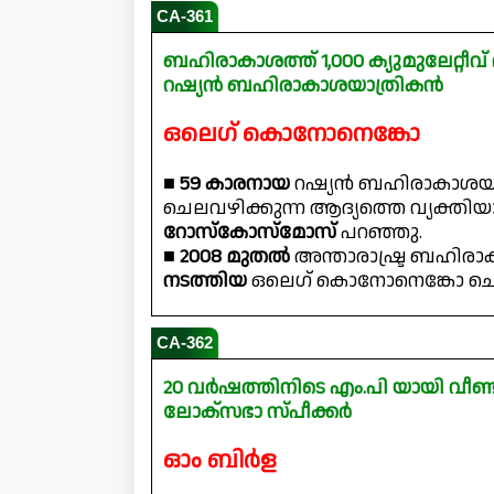
CA-361
ബഹിരാകാശത്ത് 1,000 ക്യുമുലേറ്റീ
റഷ്യൻ ബഹിരാകാശയാത്രികൻ
ഒലെഗ് കൊനോനെങ്കോ
■
59 കാരനായ
റഷ്യൻ ബഹിരാകാശയ
ചെലവഴിക്കുന്ന ആദ്യത്തെ വ്യക്ത
റോസ്‌കോസ്‌മോസ്
പറഞ്ഞു.
■
2008 മുതൽ
അന്താരാഷ്ട്ര ബഹിരാ
നടത്തിയ
ഒലെഗ് കൊനോനെങ്കോ ചൊവ്വ
CA-362
20 വർഷത്തിനിടെ എം.പി യായി വീണ്ട
ലോക്‌സഭാ സ്പീക്കർ
ഓം ബിർള