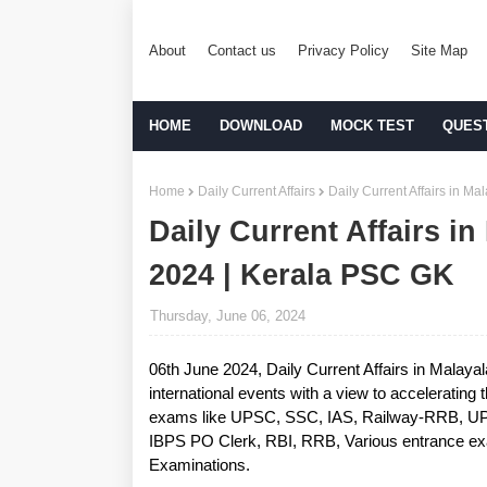
About
Contact us
Privacy Policy
Site Map
HOME
DOWNLOAD
MOCK TEST
QUES
Home
Daily Current Affairs
Daily Current Affairs in M
Daily Current Affairs i
2024 | Kerala PSC GK
Thursday, June 06, 2024
06th June 2024, Daily Current Affairs in Malaya
international events with a view to accelerating t
exams like UPSC, SSC, IAS, Railway-RRB, UP
IBPS PO Clerk, RBI, RRB, Various entrance exam
Examinations.