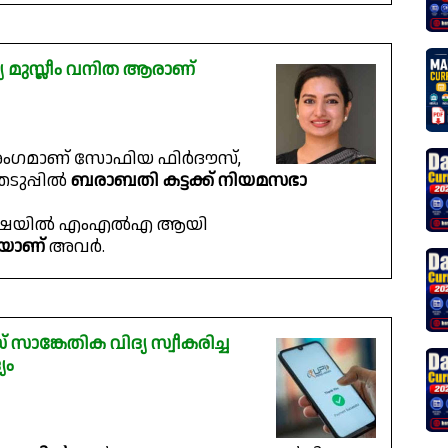
ുസ്ലീം വനിത ആരാണ്
ംഗമാണ് സോഫിയ ഫിർദൗസ്,
ടുപ്പിൽ
ബരാബതി കട്ടക്ക് നിയമസഭാ
ഒഡീഷയിൽ എംഎൽഎ ആയി
തയാണ്
അവർ.
ാങ്കേതിക വിദ്യ സ്വീകരിച്ച
യം