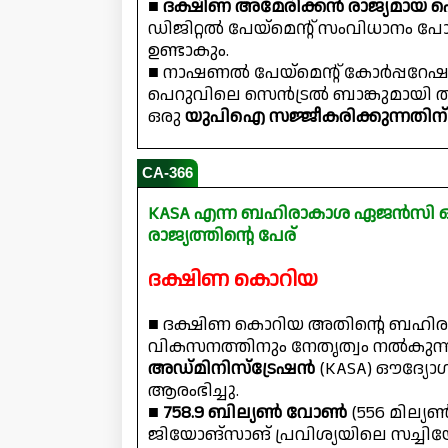
■
ദക്ഷിണ അമേരിക്കൻ രാജ്യമായ 
ഡിജിറ്റൽ പേയ്‌മെൻ്റ് സംവിധാനം 
ഉണ്ടാകും.
■ നാഷണൽ പേയ്‌മെൻ്റ് കോർപ്പറേഷ
പെറുവിലെ സെൻട്രൽ ബാങ്കുമായി ത
ഒരു
യുപിഐ സജ്ജീകരിക്കുന്നതിന
CA-366
KASA എന്ന ബഹിരാകാശ ഏജൻസി ഔ
രാജ്യത്തിന്റെ പേര്
ദക്ഷിണ കൊറിയ
■ ദക്ഷിണ കൊറിയ അതിൻ്റെ ബഹി
വികസനത്തിനും നേതൃത്വം നൽകുന്
അഡ്മിനിസ്‌ട്രേഷൻ
(KASA) ഔദ്യ
ആരംഭിച്ചു.
■
758.9 ബില്യൺ വോൺ
(556 മില
ജിയോങ്‌സാങ് പ്രവിശ്യയിലെ സച്