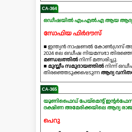
CA-364
ഒഡീഷയിൽ എം.എൽ.എ ആയ ആദ്യ മ
സോഫിയ ഫിർദൗസ്
■ ഇന്ത്യൻ നാഷണൽ കോൺഗ്രസ് അ
2024 ലെ ഒഡീഷ നിയമസഭാ തിരഞ്ഞെ
മണ്ഡലത്തിൽ
നിന്ന് മത്സരിച്ചു.
■
മുസ്ലീം സമുദായത്തിൽ
നിന്ന് 
തിരഞ്ഞെടുക്കപ്പെടുന്ന
ആദ്യ വനി
CA-365
യൂണിഫൈഡ് പേയ്‌മെന്റ് ഇന്റർഫേസ് സ
ദക്ഷിണ അമേരിക്കയിലെ ആദ്യ രാജ്
പെറു