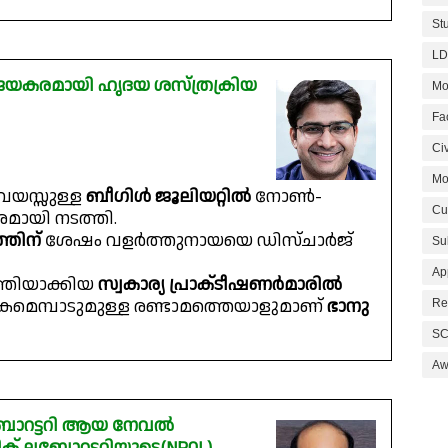
St
LD
ിജയകരമായി ഹൃദയ ശസ്ത്രക്രിയ
Mo
Fa
Civ
Mo
 വയസ്സുള്ള
ബീഗിൾ ജൂലിയറ്റിൽ
നോൺ-
Cu
മായി നടത്തി.
്തിന്
ശേഷം വളർത്തുനായയെ ഡിസ്‌ചാർജ്
Su
Ap
്തിയാക്കിയ
സ്വകാര്യ പ്രാക്‌ടീഷണർമാരിൽ
കമെമ്പാടുമുള്ള രണ്ടാമത്തെയാളുമാണ്
ഭാനു
Re
SC
Aw
ലബോറട്ടറി ആയ നേവൽ
് ലബോറട്ടറിയുടെ(NPOL)