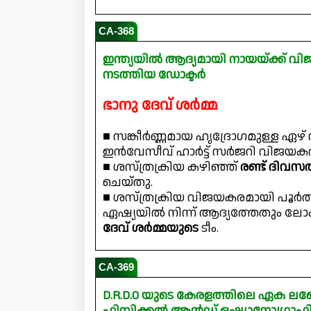
CA-368
ഇന്ത്യയിൽ ആദ്യമായി നായയ്ക്ക് വ
നടത്തിയ ഡോക്ടർ
ഭാനു ദേവ് ശർമ്മ
■ സങ്കീർണ്ണമായ ഹൃദ്രോഗമുള്ള ഏഴ്
ഇൻവേസീവ് ഹാർട്ട് സർജറി വിജയകര
■ ശസ്‌ത്രക്രിയ കഴിഞ്ഞ്
രണ്ട് ദിവസത
ചെയ്‌തു.
■ ശസ്‌ത്രക്രിയ വിജയകരമായി പൂർത
ഏഷ്യയിൽ നിന്ന് ആദ്യത്തേതും ലോ
ദേവ് ശർമ്മയുടെ
ടീം.
CA-369
D.R.D.O യുടെ കേരളത്തിലെ ഏക 
ഫിസിക്കൽ ആൻഡ് ഒഷ്യാനോഗ്രാഫിക