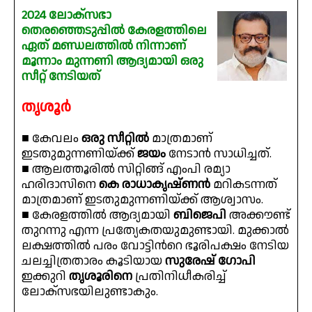
2024 ലോക്‌സഭാ
തെരഞ്ഞെടുപ്പിൽ കേരളത്തിലെ
ഏത് മണ്ഡലത്തിൽ നിന്നാണ്
മൂന്നാം മുന്നണി ആദ്യമായി ഒരു
സീറ്റ് നേടിയത്
തൃശൂർ
■ കേവലം
ഒരു സീറ്റില്‍
മാത്രമാണ്
ഇടതുമുന്നണിയ്ക്ക്
ജയം
നേടാൻ സാധിച്ചത്.
■ ആലത്തൂരില്‍ സിറ്റിങ്ങ് എംപി രമ്യാ
ഹരിദാസിനെ
കെ രാധാകൃഷ്ണന്‍
മറികടന്നത്
മാത്രമാണ് ഇടതുമുന്നണിയ്‌ക്ക് ആശ്വാസം.
■ കേരളത്തില്‍ ആദ്യമായി
ബിജെപി
അക്കൗണ്ട്
തുറന്നു എന്ന പ്രത്യേകതയുമുണ്ടായി. മുക്കാല്‍
ലക്ഷത്തില്‍ പരം വോട്ടിന്‍റെ ഭൂരിപക്ഷം നേടിയ
ചലച്ചിത്രതാരം കൂടിയായ
സുരേഷ് ഗോപി
ഇക്കുറി
തൃശൂരിനെ
പ്രതിനിധീകരിച്ച്
ലോക്‌സഭയിലുണ്ടാകും.