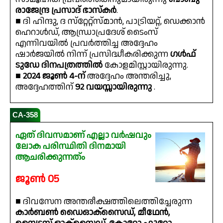
രാജേന്ദ്ര പ്രസാദ് ഭാസ്കർ
.
■ ദി ഹിന്ദു, ദ സ്‌റ്റേറ്റ്‌സ്‌മാൻ, പാട്രിയറ്റ്, ഡെക്കാൻ
ഹെറാൾഡ്, ആന്ധ്രാപ്രദേശ് ടൈംസ്
എന്നിവയിൽ പ്രവർത്തിച്ച അദ്ദേഹം
ഷാർജയിൽ നിന്ന് പ്രസിദ്ധീകരിക്കുന്ന
ഗൾഫ്
ടുഡേ ദിനപത്രത്തിൽ
കോളമിസ്റ്റായിരുന്നു.
■
2024 ജൂൺ 4-ന്
അദ്ദേഹം അന്തരിച്ചു,
അദ്ദേഹത്തിന്
92 വയസ്സായിരുന്നു
.
CA-358
ഏത് ദിവസമാണ് എല്ലാ വർഷവും
ലോക പരിസ്ഥിതി ദിനമായി
ആചരിക്കുന്നത്ം
ജൂൺ 05
■ ദിവസേന അന്തരീക്ഷത്തിലെത്തിച്ചേരുന്ന
കാർബൺ ഡൈഓക്സൈഡ്, മീഥേൻ,