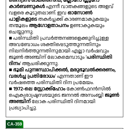
നൈട്രസ് ഓക്സൈഡ്, ക്ലോറോ ഫ്ലൂറോ
കാർബണുകൾ
എന്നീ വാതകങ്ങളുടെ അളവ്
വളരെ കൂടുതലാണ്. ഇവ
ഓസോൺ
പാളികളുടെ
തകർച്ചക്ക് കാരണമാകുകയും
തന്മൂലം
ആഗോളതാപനം
ഉണ്ടാകുകയും
ചെയ്യുന്നു.
■ പരിസ്ഥിതി പ്രവർത്തനങ്ങളെക്കുറിച്ചുള്ള
അവബോധം ശക്തിപ്പെടുത്തുന്നതിനും
നിലനിർത്തുന്നതിനുമായി എല്ലാ വർഷവും
ജൂൺ അഞ്ചിന് ലോകമെമ്പാടും '
പരിസ്ഥിതി
ദിനം
' ആചരിക്കുന്നു.
■
ഭൂമി പുനഃസ്ഥാപിക്കൽ, മരുഭൂവൽക്കരണം,
വരൾച്ച പ്രതിരോധം
' എന്നതാണ് ഈ
വർഷത്തെ പരിസ്ഥിതി ദിന പ്രമേയം.
■
1972-ലെ സ്റ്റോക്ക്ഹോം
കോൺഫറൻസിൽ
ഐക്യരാഷ്ട്രസഭയുടെ ജനറൽ അസംബ്ലി
ജൂൺ
അഞ്ചിന്
ലോക പരിസ്ഥിതി ദിനമായി
പ്രഖ്യാപിച്ചു.
CA-359