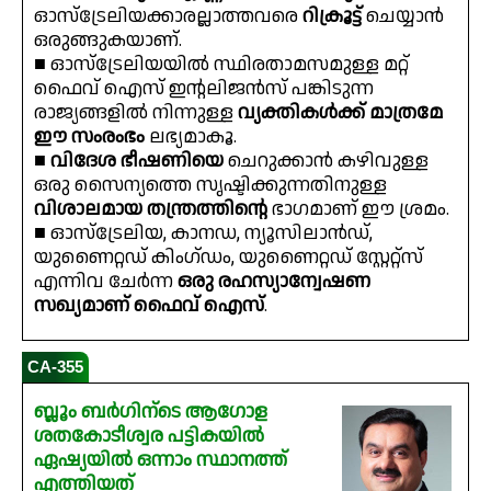
ഓസ്‌ട്രേലിയക്കാരല്ലാത്തവരെ
റിക്രൂട്ട്
ചെയ്യാൻ
ഒരുങ്ങുകയാണ്.
■ ഓസ്‌ട്രേലിയയിൽ സ്ഥിരതാമസമുള്ള മറ്റ്
ഫൈവ് ഐസ് ഇൻ്റലിജൻസ് പങ്കിടുന്ന
രാജ്യങ്ങളിൽ നിന്നുള്ള
വ്യക്തികൾക്ക് മാത്രമേ
ഈ സംരംഭം
ലഭ്യമാകൂ.
■
വിദേശ ഭീഷണിയെ
ചെറുക്കാൻ കഴിവുള്ള
ഒരു സൈന്യത്തെ സൃഷ്ടിക്കുന്നതിനുള്ള
വിശാലമായ തന്ത്രത്തിൻ്റെ
ഭാഗമാണ് ഈ ശ്രമം.
■ ഓസ്‌ട്രേലിയ, കാനഡ, ന്യൂസിലാൻഡ്,
യുണൈറ്റഡ് കിംഗ്ഡം, യുണൈറ്റഡ് സ്റ്റേറ്റ്സ്
എന്നിവ ചേർന്ന
ഒരു രഹസ്യാന്വേഷണ
സഖ്യമാണ് ഫൈവ് ഐസ്
.
CA-355
ബ്ലൂം ബർഗിന്ടെ ആഗോള
ശതകോടീശ്വര പട്ടികയിൽ
ഏഷ്യയിൽ ഒന്നാം സ്ഥാനത്ത്
എത്തിയത്