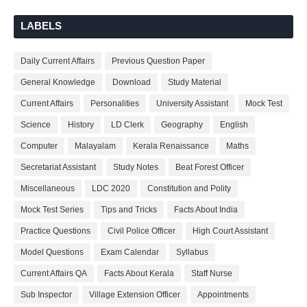
LABELS
Daily Current Affairs
Previous Question Paper
General Knowledge
Download
Study Material
Current Affairs
Personalities
University Assistant
Mock Test
Science
History
LD Clerk
Geography
English
Computer
Malayalam
Kerala Renaissance
Maths
Secretariat Assistant
Study Notes
Beat Forest Officer
Miscellaneous
LDC 2020
Constitution and Polity
Mock Test Series
Tips and Tricks
Facts About India
Practice Questions
Civil Police Officer
High Court Assistant
Model Questions
Exam Calendar
Syllabus
Current Affairs QA
Facts About Kerala
Staff Nurse
Sub Inspector
Village Extension Officer
Appointments