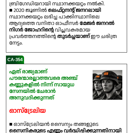
ബ്രിഗേഡിയറായി സ്ഥാനക്കയറ്റം നൽകി.
■ 2020 ജൂണിൽ
ലെഫ്റ്റനൻ്റ് ജനറലായി
സ്ഥാനക്കയറ്റം ലഭിച്ച പാക്കിസ്ഥാനിലെ
ആദ്യത്തെ വനിതാ ഓഫീസർ
മേജർ ജനറൽ
നിഗർ ജോഹറിൻ്റെ
വിപ്ലവകരമായ
പ്രവർത്തനത്തിൻ്റെ
തുടർച്ചയാണ്
ഈ ചരിത്ര
നേട്ടം.
CA-354
ഏത് രാജ്യമാണ്
പൗരന്മാരല്ലാത്തവരെ അഞ്ച്
കണ്ണുകളിൽ നിന്ന് സായുധ
സേനയിൽ ചേരാൻ
അനുവദിക്കുന്നത്
ഓസ്‌ട്രേലിയ
■ ഓസ്‌ട്രേലിയൻ സൈന്യം തങ്ങളുടെ
സൈനികരുടെ എണ്ണം വർദ്ധിപ്പിക്കുന്നതിനായി