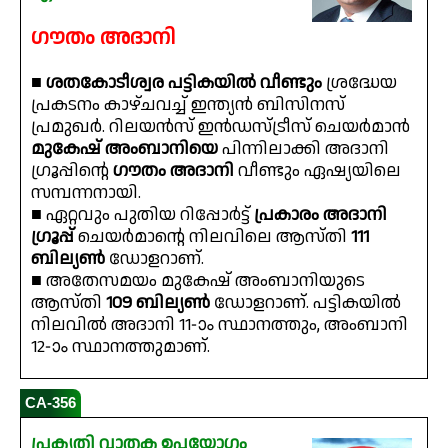
ഗൗതം അദാനി
■
ശതകോടീശ്വര പട്ടികയിൽ വീണ്ടും
ശ്രദ്ധേയ
പ്രകടനം കാഴ്ചവച്ച് ഇന്ത്യൻ ബിസിനസ്
പ്രമുഖർ. റിലയൻസ് ഇൻഡസ്ട്രീസ് ചെയർമാൻ
മുകേഷ് അംബാനിയെ
പിന്നിലാക്കി അദാനി
ഗ്രൂപ്പിന്റെ
ഗൗതം അദാനി
വീണ്ടും ഏഷ്യയിലെ
സമ്പന്നനായി.
■ ഏറ്റവും പുതിയ റിപ്പോർട്ട്
പ്രകാരം അദാനി
ഗ്രൂപ്പ്
ചെയർമാന്റെ നിലവിലെ ആസ്തി
111
ബില്യൺ
ഡോളറാണ്.
■ അതേസമയം മുകേഷ് അംബാനിയുടെ
ആസ്തി
109 ബില്യൺ
ഡോളറാണ്. പട്ടികയിൽ
നിലവിൽ അദാനി 11-ാം സ്ഥാനത്തും, അംബാനി
12-ാം സ്ഥാനത്തുമാണ്.
CA-356
പ്രകൃതി വാതക ഉപയോഗം