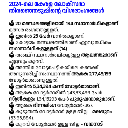
2024-ലെ കേരള ലോക്‌സഭാ
തിരഞ്ഞെടുപ്പിൻ്റെ വിശദാംശങ്ങൾ
🗳
20 മണ്ഡലങ്ങളിലായി 194 സ്ഥാനാർഥികളാണ്
മത്സര രംഗത്തുള്ളത്.
🗳 ഇതിൽ
25 പേർ
വനിതകളാണ്.
🗳 കോട്ടയം മണ്ഡലത്തിലാണ് ഏറ്റവുമധികം
സ്ഥാനാർഥികളുള്ളത് (14)
.
🗳 അഞ്ച് സ്ഥാനാർത്ഥികളുള്ള
ആലത്തൂരാണ്
ഏറ്റവും കുറവ്.
🗳 അന്തിമ വോട്ടർപട്ടികയിലെ കണക്ക്
അനുസരിച്ച് സംസ്ഥാനത്ത്
ആകെ 2,77,49,159
വോട്ടർമാരാണുള്ളത്.
🗳 ഇതിൽ
5,34,394 കന്നിവോട്ടർമാരാണ്
.
🗳 ആകെ വോട്ടർമാരിൽ 1,43,33,499 പേർ
സ്ത്രീകളും
1,34,15293 പേർ
പുരുഷന്മാരുമാണ്
.
🗳 ആകെ
ഭിന്നലിംഗ
വോട്ടർമാർ-367.
🗳 കൂടുതൽ വോട്ടർമാർ ഉള്ള ജില്ല -
മലപ്പുറം
(33,93,884).
🗳 കുറവ് വോട്ടർമാർ ഉള്ള ജില്ല -
വയനാട്