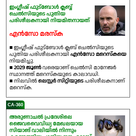
ഇംഗ്ലീഷ് ഫുട്ബോൾ ക്ലബ്ബ്
ചെൽസിയുടെ പുതിയ
പരിശീലകനായി നിയമിതനായത്
എൻസോ മരസ്‌ക
■ ഇം​ഗ്ലീഷ് ഫുട്ബോൾ ക്ലബ് ചെൽസിയുടെ
പുതിയ പരിശീലകനായി
എൻസോ മറെസ്കയെ
നിയമിച്ചു.
■
2029 ജൂൺ
വരെയാണ് ചെൽസി മാനേജർ
സ്ഥാനത്ത് മറെസ്കയുടെ കാലാവധി.
■ നിലവിൽ
ലെസ്റ്റര്‍ സിറ്റിയുടെ
പരിശീലകനാണ്
മറെസ്ക.
CA-360
അരുണാചൽ പ്രദേശിലെ
ജൈവവൈവിധ്യ മേഖലയായ
സിയാങ് വാലിയിൽ നിന്നും