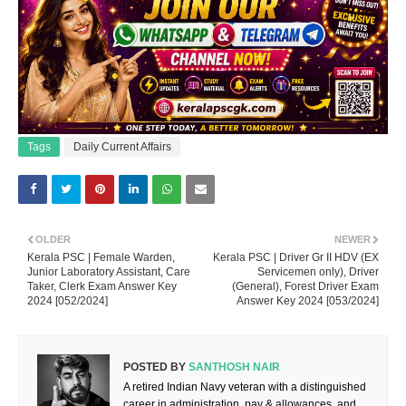
Tags
Daily Current Affairs
OLDER
NEWER
Kerala PSC | Female Warden,
Kerala PSC | Driver Gr II HDV (EX
Junior Laboratory Assistant, Care
Servicemen only), Driver
Taker, Clerk Exam Answer Key
(General), Forest Driver Exam
2024 [052/2024]
Answer Key 2024 [053/2024]
POSTED BY
SANTHOSH NAIR
A retired Indian Navy veteran with a distinguished
career in administration, pay & allowances, and