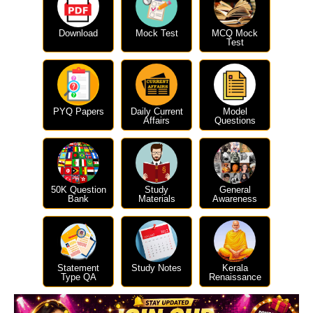
Download
Mock Test
MCQ Mock
Test
PYQ Papers
Daily Current
Model
Affairs
Questions
50K Question
Study
General
Bank
Materials
Awareness
Statement
Study Notes
Kerala
Type QA
Renaissance