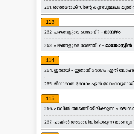
261. തൈറോക്സിന്റെ കുറവുമൂലം മുതി
113
262. പഴങ്ങളുടെ രാജാവ് ? -
മാമ്പഴം
263. പഴങ്ങളുടെ രാജ്ഞി ? -
മാങ്കോസ്റ്റിൻ
114
264. ഇതായ് - ഇതായ് രോഗം ഏത് ലോഹവുമാ
265. മീനാമാത രോഗം ഏത് ലോഹവുമായി ബന്ധ
115
266. പാലിൽ അടങ്ങിയിരിക്കുന്ന പഞ്ചസാ
267. പാലിൽ അടങ്ങിയിരിക്കുന്ന മാംസ്യം 