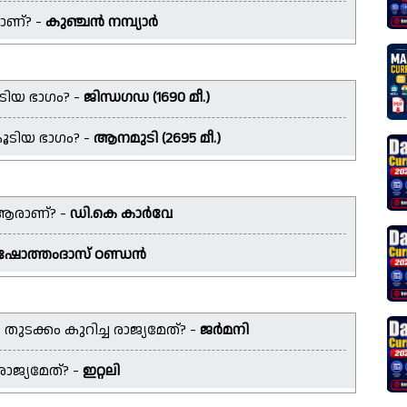
ാണ്? -
കുഞ്ചൻ നമ്പ്യാർ
ടിയ ഭാഗം? -
ജിന്ധഗഡ (1690 മീ.)
കൂടിയ ഭാഗം? -
ആനമുടി (2695 മീ.)
 ആരാണ്? -
ഡി.കെ കാർവേ
ഷോത്തംദാസ് ഠണ്ഡൻ
ക്കം കുറിച്ച രാജ്യമേത്? -
ജർമനി
രാജ്യമേത്? -
ഇറ്റലി