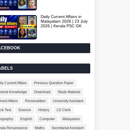
Daily Current Affairs in
Malayalam 2026 | 23 July
2026 | Kerala PSC GK
ACEBOOK
ABELS
ly Current Affairs
Previous Question Paper
neral Knowledge
Download
Study Material
rent Affairs
Personalities
University Assistant
ck Test
Science
History
LD Clerk
ography
English
Computer
Malayalam
rala Renaissance
Maths
Secretariat Assistant