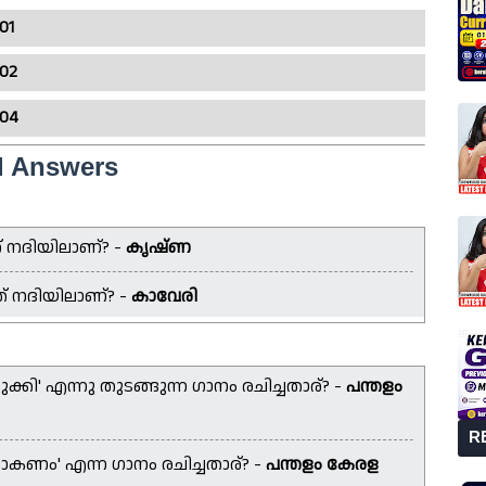
01
 02
 04
d Answers
 നദിയിലാണ്? -
കൃഷ്ണ
് നദിയിലാണ്? -
കാവേരി
ി' എന്നു തുടങ്ങുന്ന ഗാനം രചിച്ചതാര്? -
പന്തളം
R
ണം' എന്ന ഗാനം രചിച്ചതാര്? -
പന്തളം കേരള