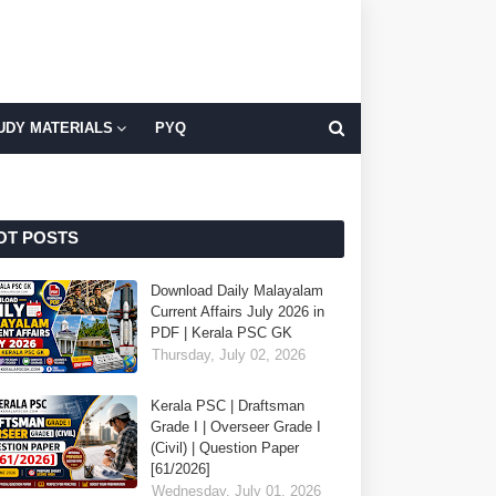
UDY MATERIALS
PYQ
OT POSTS
Download Daily Malayalam
Current Affairs July 2026 in
PDF | Kerala PSC GK
Thursday, July 02, 2026
Kerala PSC | Draftsman
Grade I | Overseer Grade I
(Civil) | Question Paper
[61/2026]
Wednesday, July 01, 2026