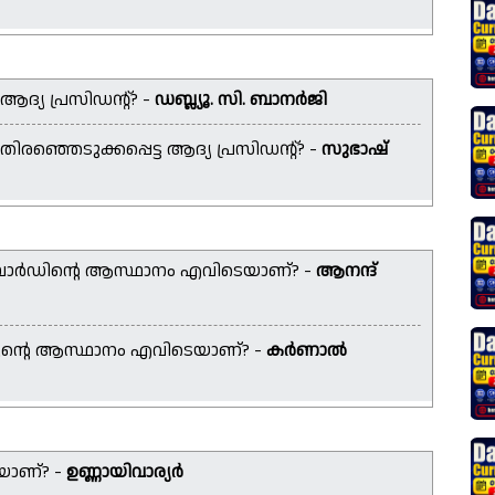
്യ പ്രസിഡന്റ്? -
ഡബ്ല്യൂ. സി. ബാനർജി
ഞ്ഞെടുക്കപ്പെട്ട ആദ്യ പ്രസിഡന്റ്? -
സുഭാഷ്
ോർഡിന്റെ ആസ്ഥാനം എവിടെയാണ്? -
ആനന്ദ്
റ്യൂന്റെ ആസ്ഥാനം എവിടെയാണ്? -
കർണാൽ
യാണ്? -
ഉണ്ണായിവാര്യർ