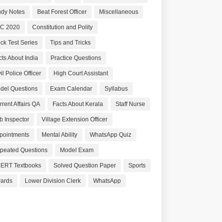
udy Notes
Beat Forest Officer
Miscellaneous
C 2020
Constitution and Polity
ck Test Series
Tips and Tricks
cts About India
Practice Questions
il Police Officer
High Court Assistant
del Questions
Exam Calendar
Syllabus
rrent Affairs QA
Facts About Kerala
Staff Nurse
b Inspector
Village Extension Officer
pointments
Mental Ability
WhatsApp Quiz
peated Questions
Model Exam
ERT Textbooks
Solved Question Paper
Sports
ards
Lower Division Clerk
WhatsApp