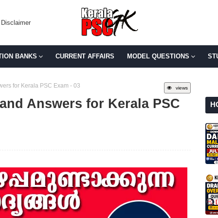
Disclaimer
TION BANKS
CURRENT AFFAIRS
MODEL QUESTIONS
ST
wers for Kerala PSC Exam - 03
views
 and Answers for Kerala PSC
H