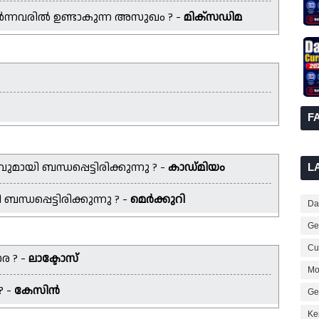
ർന്നവരിൽ ഉണ്ടാകുന്ന അസുഖം ? -
മിക്സഡിമ
F
യി ബന്ധപ്പെട്ടിരിക്കുന്നു ? -
കാഡ്മിയം
L
പ്പെട്ടിരിക്കുന്നു ? -
മെർക്കുറി
Dai
Ge
Cur
ര ? -
ലാക്ടോസ്
Mo
? -
കേസിൻ
Ge
Ke