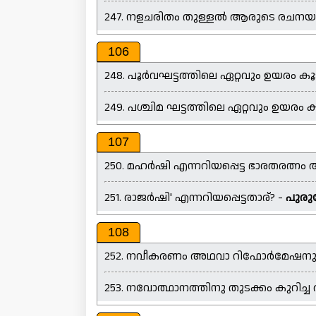
247. നളചരിതം തുള്ളൽ ആരുടെ രചനയ
106
248. പൂർവഘട്ടത്തിലെ ഏറ്റവും ഉയരം കൂ
249. പശ്ചിമ ഘട്ടത്തിലെ ഏറ്റവും ഉയരം 
107
250. മഹർഷി എന്നറിയപ്പെട്ട ഭാരതരത്നം
251. രാജർഷി' എന്നറിയപ്പെട്ടതാര്? -
പുരു
108
252. നവീകരണം അഥവാ റിഫോർമേഷനു തുട
253. നവോത്ഥാനത്തിനു തുടക്കം കുറിച്ച 