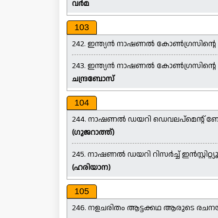
വർമ
103
242. ഇന്ത്യൻ നാഷണൽ കോൺഗ്രസിന്റെ ആദ
243. ഇന്ത്യൻ നാഷണൽ കോൺഗ്രസിന്റെ തിര
ചന്ദ്രബോസ്
104
244. നാഷണൽ ഡയറി ഡെവലപ്മെന്റ് ബ
(ഗുജറാത്ത്)
245. നാഷണൽ ഡയറി റിസർച്ച് ഇൻസ്റ്റിറ്
(ഹരിയാന)
105
246. നളചരിതം ആട്ടക്കഥ ആരുടെ രചന