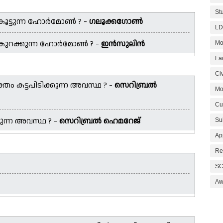
St
 കൂട്ടുന്ന ഹോർമോൺ ? -
ഗലൂക്കഗോൺ
LD
വ് കുറക്കുന്ന ഹോർമോൺ ? -
ഇൻസുലിൻ
Mo
Fa
Civ
തം കട്ടപിടിക്കുന്ന അവസ്ഥ ? -
സെറിബ്രൽ
Mo
Cu
ുന്ന അവസ്ഥ ? -
സെറിബ്രൽ ഹെമറേജ്
Su
Ap
Re
SC
Aw