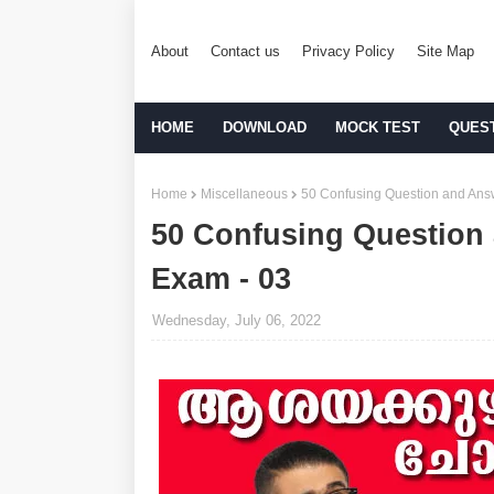
About
Contact us
Privacy Policy
Site Map
HOME
DOWNLOAD
MOCK TEST
QUES
Home
Miscellaneous
50 Confusing Question and Ans
50 Confusing Question
Exam - 03
Wednesday, July 06, 2022