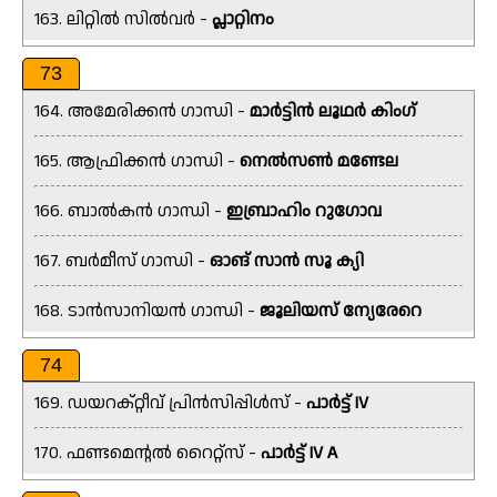
163. ലിറ്റിൽ സിൽവർ -
പ്ലാറ്റിനം
73
164. അമേരിക്കൻ ഗാന്ധി -
മാർട്ടിൻ ലൂഥർ കിംഗ്
165. ആഫ്രിക്കൻ ഗാന്ധി -
നെൽസൺ മണ്ടേല
166. ബാൽകൻ ഗാന്ധി -
ഇബ്രാഹിം റുഗോവ
167. ബർമീസ് ഗാന്ധി -
ഓങ് സാൻ സൂ ക്യി
168. ടാൻസാനിയൻ ഗാന്ധി -
ജൂലിയസ് ന്യേരേറെ
74
169. ഡയറക്റ്റീവ് പ്രിൻസിപ്പിൾസ് -
പാർട്ട് IV
170. ഫണ്ടമെന്റൽ റൈറ്റ്സ് -
പാർട്ട് IV A