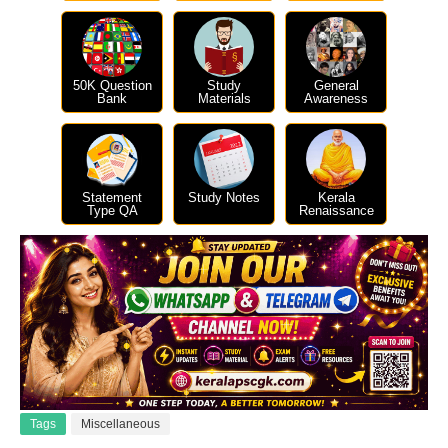
50K Question
Study
General
Bank
Materials
Awareness
Statement
Study Notes
Kerala
Type QA
Renaissance
Tags
Miscellaneous