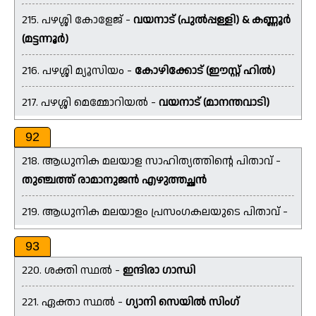
215. പഴശ്ശി കോളേജ് -
വയനാട് (പുൽപ്പള്ളി) & കണ്ണൂർ
(മട്ടന്നൂർ)
216. പഴശ്ശി മ്യൂസിയം -
കോഴിക്കോട് (ഈസ്റ്റ് ഹിൽ)
217. പഴശ്ശി മെമ്മോറിയൽ -
വയനാട് (മാനന്തവാടി)
92
218. ആധുനിക മലയാള സാഹിത്യത്തിന്റെ പിതാവ് -
തുഞ്ചത്ത് രാമാനുജൻ എഴുത്തച്ഛൻ
219. ആധുനിക മലയാളം പ്രസംഗകലയുടെ പിതാവ് -
93
220. ശക്തി സ്ഥൽ -
ഇന്ദിരാ ഗാന്ധി
221. ഏക്താ സ്ഥൽ -
ഗ്യാനി സെയിൽ സിംഗ്