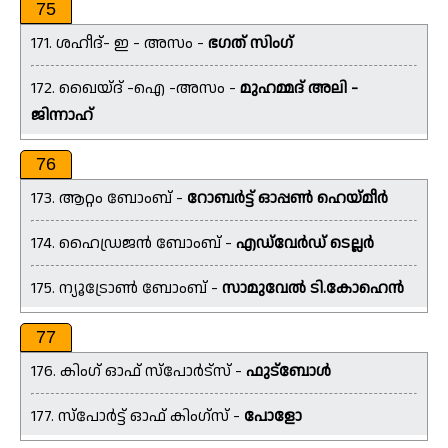
75
171. ശഹീദ്- ഇ - അസം -
ഭഗത് സിംഗ്
172. ഖൈയ്ദ് -ഐ -അസം -
മുഹമ്മദ് അലി -
ജിന്നാഹ്
76
173. ആറ്റം ബോംബ് -
റോബർട്ട് ഓപ്പൺ ഹെയ്‌മീർ
174. ഹൈഡ്രജൻ ബോംബ് -
എഡ്‌വേർഡ് ടെല്ലർ
175. ന്യൂട്രോൺ ബോംബ് -
സാമുവേൽ ടി.കോഹെൻ
77
176. കിംഗ് ഓഫ് സ്പോർട്സ് -
ഫുട്ബോൾ
177. സ്പോർട്ട് ഓഫ് കിംഗ്സ് -
പോളോ