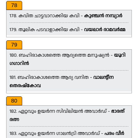
78
178. കവിത ചാട്ടവാറാക്കിയ കവി -
കുഞ്ചൻ നമ്പ്യാർ
179. തൂലിക പടവാളാക്കിയ കവി -
വയലാർ രാമവർമ്മ
79
180. ബഹിരാകാശത്തെ ആദ്യത്തെ മനുഷ്യൻ -
യൂറി
ഗഗാറിൻ
181. ബഹിരാകാശത്തെ ആദ്യ വനിത -
വാലന്റീന
തെരഷ്കോവ
80
182. ഏറ്റവും ഉയർന്ന സിവിലിയൻ അവാർഡ് -
ഭാരത്
രത്ന
183. ഏറ്റവും ഉയർന്ന ഗാലൻട്രി അവാർഡ് -
പരം വീർ