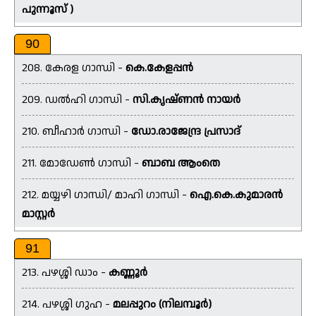
പുന്നൂസ് )
90
208. കേരള ഗാന്ധി -
കെ.കേളപ്പൻ
209. ഡൽഹി ഗാന്ധി -
സി.കൃഷ്ണൻ നായർ
210. ബീഹാർ ഗാന്ധി -
ഡോ.രാജേന്ദ്ര പ്രസാദ്
211. മോഡേൺ ഗാന്ധി -
ബാബ ആംതെ
212. മയ്യഴി ഗാന്ധി/ മാഹി ഗാന്ധി -
ഐ.കെ.കുമാരൻ
മാസ്റ്റർ
91
213. പഴശ്ശി ഡാം -
കണ്ണൂർ
214. പഴശ്ശി ഗുഹ -
മലപ്പുറം (നിലമ്പൂർ)