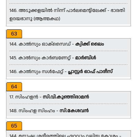
146. അടുക്കളയിൽ നിന്ന് പാർലമെന്റിലേക്ക് - ഭാരതി
ഉദയഭാനു (ആത്മകഥ)
63
144. കാൽസ്യം ഓക്‌സൈഡ് -
ക്വിക്ക് ലൈം
145. കാൽസ്യം കാർബണേറ്റ് -
മാർബിൾ
146. കാൽസ്യം സൾഫേറ്റ് -
പ്ലാസ്റ്റർ ഓഫ് പാരീസ്
64
17. സിംഹളൻ -
സി.വി.കുഞ്ഞിരാമൻ
148. സിംഹള സിംഹം -
സി.കേശവൻ
65
144. മനുഷ്യ ശരീരത്തിലെ ഏറ്റവും വലിയ കോശം -