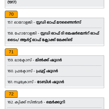
(1917)
70
157. ഓറോളജി -
സ്റ്റഡി ഓഫ് മൗണ്ടൈൻസ്
158. ഹോറോളജി -
സ്റ്റഡി ഓഫ് ദി മെഷർമെൻറ് ഓഫ്
ടൈം/ ആർട്ട് ഓഫ് ക്ലോക്ക് മേക്കിങ്
71
159. ലാക്ടോസ് -
മിൽക്ക് ഷുഗർ
160. ഫ്രക്ടോസ് -
ഫ്രൂട്ട് ഷുഗർ
161. സൂക്രോസ് -
ടേബിൾ ഷുഗർ
72
162. ക്വിക്ക് സിൽവർ -
മെർക്കുറി