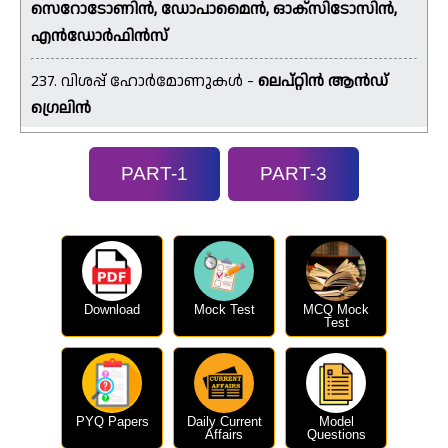
സെറോടോണിൻ, ഡോപാമൈൻ, ഓക്സിടോസിൻ,
എൻഡോർഫിൻസ്
237. വിശപ്പ് ഹോർമോണുകൾ -
ലെപ്റ്റിൻ ആൻഡ്
ഗ്രെലിൻ
PART-1
PART-3
Download
Mock Test
MCQ Mock
Test
PYQ Papers
Daily Current
Model
Affairs
Questions