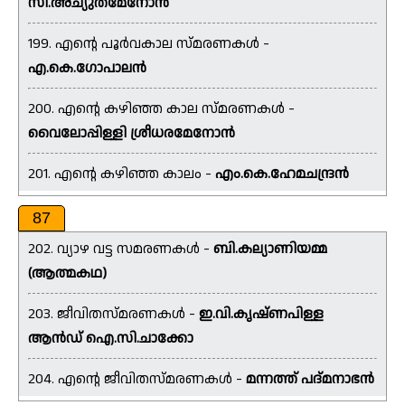
സി.അച്യുതമേനോൻ
199. എൻ്റെ പൂർവകാല സ്മരണകൾ -
എ.കെ.ഗോപാലൻ
200. എൻ്റെ കഴിഞ്ഞ കാല സ്മരണകൾ -
വൈലോപ്പിള്ളി ശ്രീധരമേനോൻ
201. എൻ്റെ കഴിഞ്ഞ കാലം -
എം.കെ.ഹേമചന്ദ്രൻ
87
202. വ്യാഴ വട്ട സമരണകൾ -
ബി.കല്യാണിയമ്മ
(ആത്മകഥ)
203. ജീവിതസ്മരണകൾ -
ഇ.വി.കൃഷ്ണപിള്ള
ആൻഡ് ഐ.സി.ചാക്കോ
204. എൻ്റെ ജീവിതസ്മരണകൾ -
മന്നത്ത് പദ്മനാഭൻ