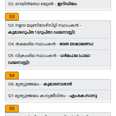
122. റെയിൻബോ മെറ്റൽ -
ഇറിഡിയം
53
123. നളന്ദ യൂണിവേഴ്സിറ്റി സ്ഥാപകൻ -
കുമാരഗുപ്‌ത 1 (ഗുപ്താ ഡയനാസ്റ്റി)
124. തക്ഷശില സ്ഥാപകൻ -
ഭരത (രാമായണം)
125. വിക്രംശില സ്ഥാപകൻ -
ധർമപാല (പാലാ
ഡയനാസ്റ്റി)
54
126. മൃത്യുഞ്ജയം -
കുമാരനാശാൻ
127. മൃത്യുഞ്ജയം കാവ്യജീവിതം -
എം.കെ.സാനു
55