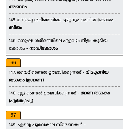
അണ്ഡം
145. മനുഷ്യ ശരീരത്തിലെ ഏറ്റവും ചെറിയ കോശം -
ബീജം
146. മനുഷ്യ ശരീരത്തിലെ ഏറ്റവും നീളം കൂടിയ
കോശം -
നാഡീകോശം
66
147. വൈറ്റ് നൈൽ ഉത്ഭവിക്കുന്നത് -
വിക്ടോറിയ
തടാകം (ഉഗാണ്ട)
148. ബ്ലൂ നൈൽ ഉത്ഭവിക്കുന്നത് -
താണ തടാകം
(എത്യോപ്യ)
67
149. എൻ്റെ പൂർവകാല സ്മരണകൾ -