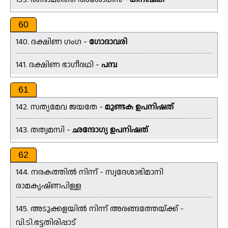
60
140. ദക്ഷിണ ഗംഗ -
ഗോദാവരി
141. ദക്ഷിണ ഭാഗീരഥി -
പമ്പ
61
142. സത്യമേവ ജയതേ -
മുണ്ടക ഉപനിഷത്
143. തത്വമസി -
ഛന്ദോഗ്യ ഉപനിഷത്
62
144. നരകത്തിൽ നിന്ന് - സ്വദേശാഭിമാനി
രാമകൃഷ്‌ണപിള്ള
145. അടുക്കളയിൽ നിന്ന് അരങ്ങത്തേയ്ക്ക് -
വി.ടി.ഭട്ടതിരിപ്പാട്