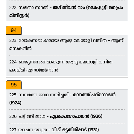
222. സമതാ സ്ഥൽ -
ജഗ് ജീവൻ റാം (ഡെപ്യൂട്ടി പ്രൈം
മിനിസ്റ്റർ)
94
223. ലോകസഭാംഗമായ ആദ്യ മലയാളി വനിത - ആനി
മസ്‌കറീൻ
224. രാജ്യസഭാംഗമാകുന്ന ആദ്യ മലയാളി വനിത -
ലക്ഷ്മി എൻ.മേനോൻ
95
225. സവർണ ജാഥ നയിച്ചത് -
മന്നത്ത് പദ്മനാഭൻ
(1924)
226. പട്ടിണി ജാഥ -
എ.കെ.ഗോപാലൻ (1936)
227. യാചന യാത്ര -
വി.ടി.ഭട്ടതിരിപ്പാട് (1931)