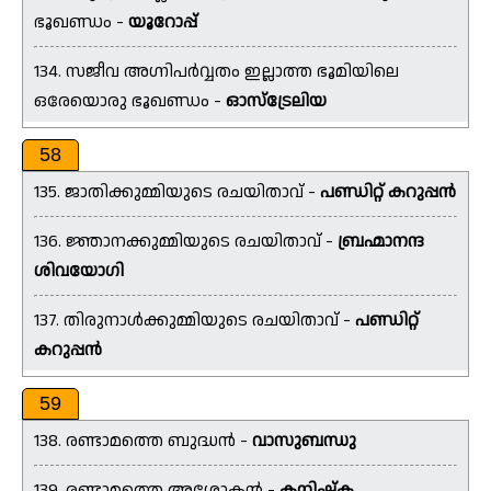
ഭൂഖണ്ഡം -
യൂറോപ്പ്
134. സജീവ അഗ്നിപർവ്വതം ഇല്ലാത്ത ഭൂമിയിലെ
ഒരേയൊരു ഭൂഖണ്ഡം -
ഓസ്ട്രേലിയ
58
135. ജാതിക്കുമ്മിയുടെ രചയിതാവ് -
പണ്ഡിറ്റ് കറുപ്പൻ
136. ജ്ഞാനക്കുമ്മിയുടെ രചയിതാവ് -
ബ്രഹ്മാനന്ദ
ശിവയോഗി
137. തിരുനാൾക്കുമ്മിയുടെ രചയിതാവ് -
പണ്ഡിറ്റ്
കറുപ്പൻ
59
138. രണ്ടാമത്തെ ബുദ്ധൻ -
വാസുബന്ധു
139. രണ്ടാമത്തെ അശോകൻ -
കനിഷ്ക