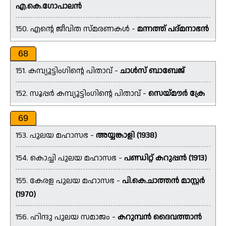
എ.കെ.ഗോപാലൻ
150. എൻ്റെ ജീവിത സ്മരണകൾ -
മന്നത്ത് പദ്മനാഭൻ
68
151. കമ്പ്യൂട്ടിംഗിന്റെ പിതാവ് -
ചാൾസ് ബാബേജ്
152. സൂപ്പർ കമ്പ്യൂട്ടിംഗിന്റെ പിതാവ് -
സെയ്‌മൗർ ക്രേ
69
153. പുലയ മഹാസഭ -
അയ്യങ്കാളി (1938)
154. കൊച്ചി പുലയ മഹാസഭ -
പണ്ഡിറ്റ് കറുപ്പൻ (1913)
155. കേരള പുലയ മഹാസഭ -
പി.കെ.ചാത്തൻ മാസ്റ്റർ
(1970)
156. ഹിന്ദു പുലയ സമാജം -
കറുമ്പൻ ദൈവത്താൻ