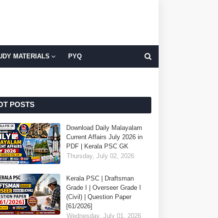
UDY MATERIALS
PYQ
OT POSTS
Download Daily Malayalam
Current Affairs July 2026 in
PDF | Kerala PSC GK
Thursday, July 02, 2026
Kerala PSC | Draftsman
Grade I | Overseer Grade I
(Civil) | Question Paper
[61/2026]
Wednesday, July 01, 2026