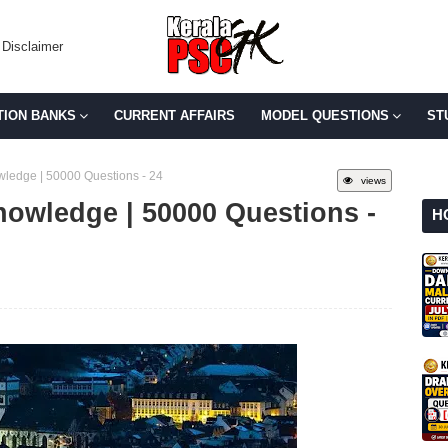
Disclaimer
TION BANKS
CURRENT AFFAIRS
MODEL QUESTIONS
ST
wledge | 50000 Questions - 24
views
nowledge | 50000 Questions -
H