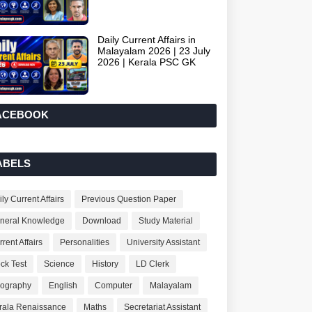
Daily Current Affairs in
Malayalam 2026 | 23 July
2026 | Kerala PSC GK
ACEBOOK
ABELS
ly Current Affairs
Previous Question Paper
neral Knowledge
Download
Study Material
rent Affairs
Personalities
University Assistant
ck Test
Science
History
LD Clerk
ography
English
Computer
Malayalam
rala Renaissance
Maths
Secretariat Assistant