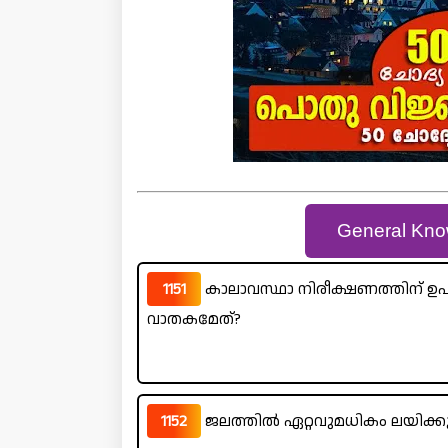
General Kno
1151
കാലാവസ്ഥാ നിരീക്ഷണത്തിന് ഉപ
വാതകമേത്?
1152
ജലത്തിൽ ഏറ്റവുമധികം ലയിക്ക