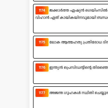
1174
ജക്കാർത്ത ഏഷ്യൻ ഗെയിംസിൽ ഇ
വിഹാൻ ഏത് കായികയിനവുമായി ബന്ധപ്പെട
1175
ലോക ആത്മഹത്യ പ്രതിരോധ ദിനം
1176
ഇന്ത്യൻ പ്രെസിഡന്റിന്റെ തിരഞ്ഞെ
1177
അജന്ത ഗുഹകൾ സ്ഥിതി ചെയ്യുന