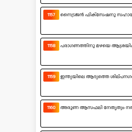
1157
നൈട്രജൻ ഫിക്സേഷനു സഹായിക
1158
പരാഗണത്തിനു മഴയെ ആശ്രയിക്ക
1159
ഇന്ത്യയിലെ ആദ്യത്തെ ശില്പനഗ
1160
അരുണ ആസഫലി നേതൃത്വം നൽക