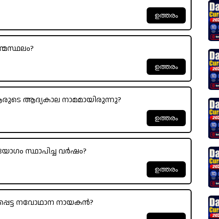
ന്മസ്ഥലം?
ആരുടെ ആദ്യകാല നാമമായിരുന്നു?
യോഗം സ്ഥാപിച്ച വർഷം?
്കപ്പെട്ട നവോഥാന നായകൻ?