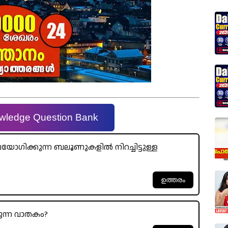
wledge Question Bank
യോഗിക്കുന്ന ബലൂണുകളിൽ നിറച്ചിട്ടുള്ള
ുന്ന വാതകം?