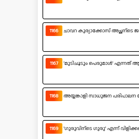
1166
ചാവറ കുര്യാക്കോസ് അച്ഛന്ടെ ജ
1167
'മുടിചൂടും പെരുമാൾ' എന്നത് 
1168
അയ്യങ്കാളി സാധുജന പരിപാലന 
1169
'ഗുരുവിന്ടെ ഗുരു' എന്ന് വിളിക