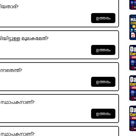
കിയതാര്?
യിട്ടുള്ള മൂലകമേത്?
ന്നതെന്ത്?
െ സ്ഥാപകനാണ്?
െ സ്ഥാപകനാണ്?