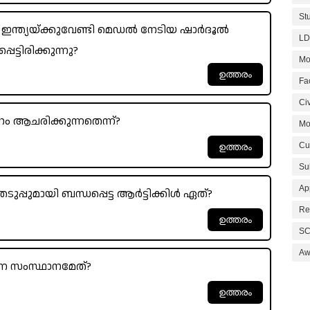
St
ന്ത്യയ്ക്കുവേണ്ടി മെഡൽ നേടിയ ഷാർദൂൽ
LD
്ടിരിക്കുന്നു?
Mo
Fa
Civ
 ആചരിക്കുന്നതെന്ന്?
Mo
Cu
Su
Ap
ടുപ്പുമായി ബന്ധപ്പെട്ട ആർട്ടിക്കിൾ ഏത്?
Re
SC
Aw
്ന സംസ്ഥാനമേത്?