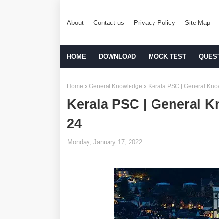
About
Contact us
Privacy Policy
Site Map
HOME
DOWNLOAD
MOCK TEST
QUES
Home
General Knowledge
Kerala PSC | General Kno
Kerala PSC | General K
24
Monday, January 17, 2022