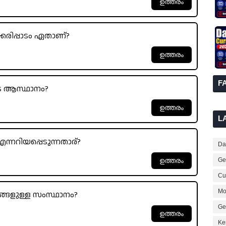
കരിപ്പാടം ഏതാണ്?
F
 ആസ്ഥാനം?
L
എന്നറിയപ്പെടുന്നതാര്?
Dai
Ge
Cur
Mo
്ങളുള്ള സംസ്ഥാനം?
Ge
Ke