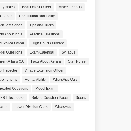
udy Notes
Beat Forest Officer
Miscellaneous
C 2020
Constitution and Polity
ck Test Series
Tips and Tricks
cts About India
Practice Questions
il Police Officer
High Court Assistant
del Questions
Exam Calendar
Syllabus
rrent Affairs QA
Facts About Kerala
Staff Nurse
b Inspector
Village Extension Officer
pointments
Mental Ability
WhatsApp Quiz
peated Questions
Model Exam
ERT Textbooks
Solved Question Paper
Sports
ards
Lower Division Clerk
WhatsApp