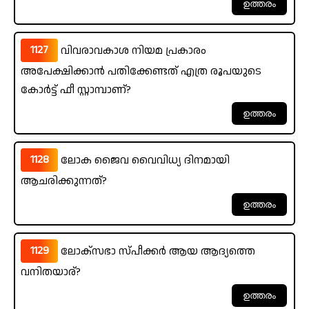
1127
വിവരാവകാശ നിയമ പ്രകാരം
അപേക്ഷിക്കാൻ പതിക്കേണ്ടത് എത്ര രൂപയുടെ
കോർട്ട് ഫീ സ്റ്റാമ്പാണ്?
1128
ലോക ജൈവ വൈവിധ്യ ദിനമായി
ആചരിക്കുന്നത്?
1129
ലോക്‌സഭാ സ്‌പീക്കർ ആയ ആദ്യത്തെ
വനിതയാര്?