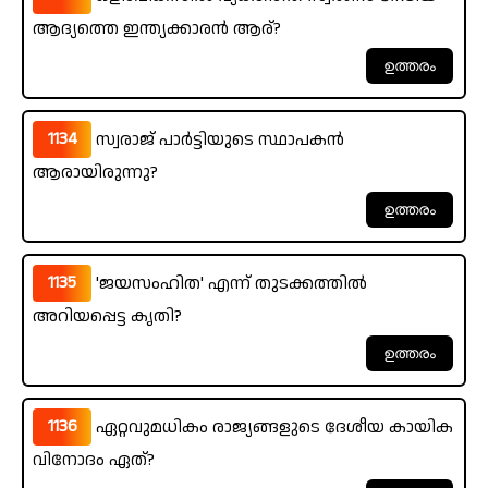
ആദ്യത്തെ ഇന്ത്യക്കാരൻ ആര്?
1134
സ്വരാജ് പാർട്ടിയുടെ സ്ഥാപകൻ
ആരായിരുന്നു?
1135
'ജയസംഹിത' എന്ന് തുടക്കത്തിൽ
അറിയപ്പെട്ട കൃതി?
1136
ഏറ്റവുമധികം രാജ്യങ്ങളുടെ ദേശീയ കായിക
വിനോദം ഏത്?