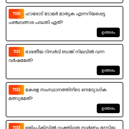
1130
ഹാരോട് ടോമർ മാതൃക എന്നറിയപ്പെട്ട
പഞ്ചവത്സര പദ്ധതി ഏത്?
1131
ഭാരതീയ റിസർവ് ബാങ്ക് നിലവിൽ വന്ന
വർഷമേത്?
1132
കേരള സംസ്ഥാനത്തിന്ടെ ഔദ്യോഗിക
മത്സ്യമേത്?
1133
ഒളിംപിക്സിൽ വ്യക്തിഗത സ്വർണം നേടിയ