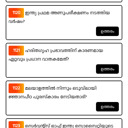
1120
ഇന്ത്യ പ്രഥമ അണുപരീക്ഷണം നടത്തിയ
വർഷം?
1121
ഹരിതഗൃഹ പ്രഭാവത്തിന് കാരണമായ
ഏറ്റവും പ്രധാന വാതകമേത്?
1122
മലയാളത്തിൽ നിന്നും ഒടുവിലായി
ജ്ഞാനപീഠ പുരസ്‌കാരം നേടിയതാര്?
1123
സെർവന്റ്സ് ഓഫ് ഇന്ത്യ സൊസൈറ്റിയുടെ