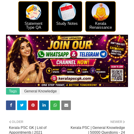
Statement
Study Notes
Kerala
Type QA
Renaissance
Tags
General Knowledge
OLDER
NEWER
Kerala PSC GK | List of
Kerala PSC | General Knowledge
Appointments | 2021
| 50000 Questions - 24