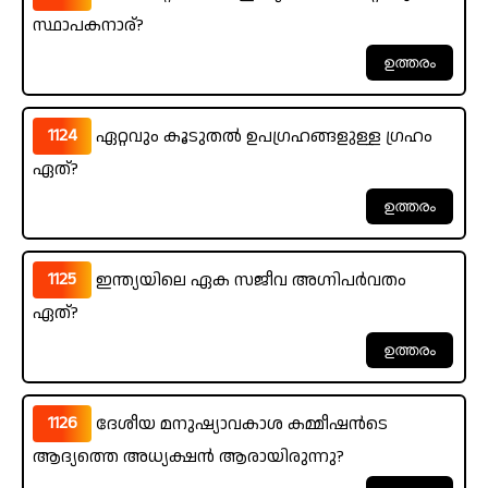
സ്ഥാപകനാര്?
1124
ഏറ്റവും കൂടുതൽ ഉപഗ്രഹങ്ങളുള്ള ഗ്രഹം
ഏത്?
1125
ഇന്ത്യയിലെ ഏക സജീവ അഗ്നിപർവതം
ഏത്?
1126
ദേശീയ മനുഷ്യാവകാശ കമ്മീഷൻടെ
ആദ്യത്തെ അധ്യക്ഷൻ ആരായിരുന്നു?