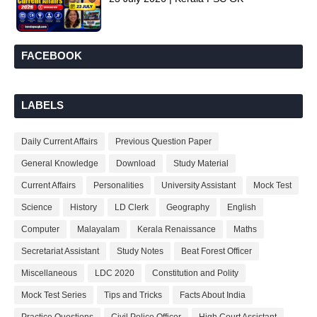
FACEBOOK
LABELS
Daily Current Affairs
Previous Question Paper
General Knowledge
Download
Study Material
Current Affairs
Personalities
University Assistant
Mock Test
Science
History
LD Clerk
Geography
English
Computer
Malayalam
Kerala Renaissance
Maths
Secretariat Assistant
Study Notes
Beat Forest Officer
Miscellaneous
LDC 2020
Constitution and Polity
Mock Test Series
Tips and Tricks
Facts About India
Practice Questions
Civil Police Officer
High Court Assistant