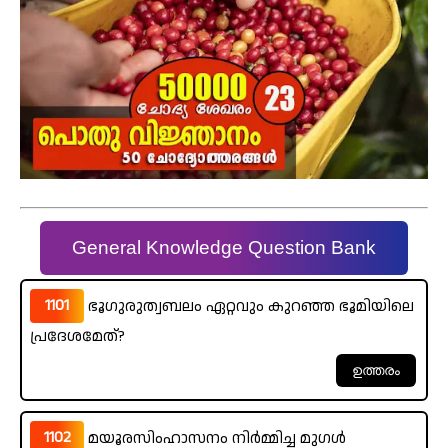
General Knowledge Question Bank
1101
ഭൂഗുരുത്വബലം ഏറ്റവും കുറഞ്ഞ ഭൂമിയിലെ
പ്രദേശമേത്?
1102
മയൂരസിംഹാസനം നിർമ്മിച്ച മുഗൾ