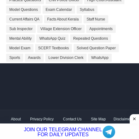
Model Questions
Exam Calendar
Syllabus
Current Affairs QA
Facts About Kerala
Staff Nurse
Sub Inspector
Village Extension Officer
Appointments
Mental Ability
WhatsApp Quiz
Repeated Questions
Model Exam
SCERT Textbooks
Solved Question Paper
Sports
Awards
Lower Division Clerk
WhatsApp
About
Privacy Policy
Contact Us
Site Map
Disclaimer
Copyright ©
2026 Shivodaya Associates | Owner
Hum
JOIN OUR TELEGRAM CHANNEL
Hindustani
| Distributed by
Kerala PSC GK
FOR DAILY UPDATES