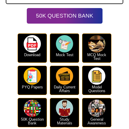
50K QUESTION BANK
Download
Mock Test
MCQ Mock
Test
PYQ Papers
Daily Current
Model
Affairs
Questions
50K Question
Study
General
Bank
Materials
Awareness