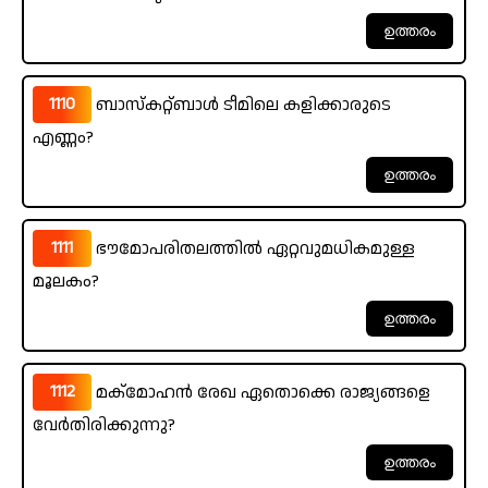
1110
ബാസ്കറ്റ്ബാൾ ടീമിലെ കളിക്കാരുടെ
എണ്ണം?
1111
ഭൗമോപരിതലത്തിൽ ഏറ്റവുമധികമുള്ള
മൂലകം?
1112
മക്മോഹൻ രേഖ ഏതൊക്കെ രാജ്യങ്ങളെ
വേർതിരിക്കുന്നു?