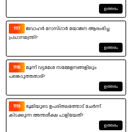
1117
ജവാഹർ റോസ്ഗാർ യോജന ആരംഭിച്ച
പ്രധാനമന്ത്രി?
1118
മൂന്ന് വട്ടമേശ സമ്മേളനങ്ങളിലും
പങ്കെടുത്തതാര്?
1119
ഭൂമിയുടെ ഉപരിതലത്തോട് ചേർന്ന്
കിടക്കുന്ന അന്തരീക്ഷ പാളിയേത്?