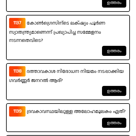
1137
കോൺഗ്രെസിന്ടെ ലക്‌ഷ്യം പൂർണ
സ്വാതന്ത്ര്യമാണെന്ന് പ്രഖ്യാപിച്ച സമ്മേളനം
നടന്നതെവിടെ?
1138
ദത്താവകാശ നിരോധന നിയമം നടപ്പാക്കിയ
ഗവർണ്ണർ ജനറൽ ആര്?
1139
ദ്രവകാവസ്ഥയിലുള്ള അലോഹമൂലകം ഏത്?