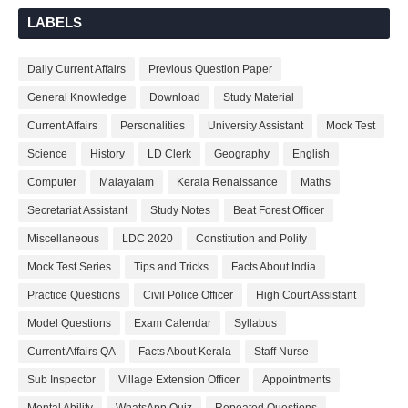
LABELS
Daily Current Affairs
Previous Question Paper
General Knowledge
Download
Study Material
Current Affairs
Personalities
University Assistant
Mock Test
Science
History
LD Clerk
Geography
English
Computer
Malayalam
Kerala Renaissance
Maths
Secretariat Assistant
Study Notes
Beat Forest Officer
Miscellaneous
LDC 2020
Constitution and Polity
Mock Test Series
Tips and Tricks
Facts About India
Practice Questions
Civil Police Officer
High Court Assistant
Model Questions
Exam Calendar
Syllabus
Current Affairs QA
Facts About Kerala
Staff Nurse
Sub Inspector
Village Extension Officer
Appointments