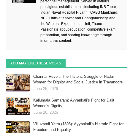
personnel management. Served in various
prestigious establishments including INS Tabar,
Indian Naval Hospital Nivarini, CABS Mankhurd,
NCC Units at Karwar and Changanassery, and
the Wireless Experimental Unit, Thane.
Passionate about education, competitive exam
preparation, and sharing knowledge through
informative content.
YOU MAY LIKE THESE POSTS
Channar Revolt: The Historic Struggle of Nadar
Women for Dignity and Social Justice in Travancore
June 25, 2026
Kallumala Samaram: Ayyankali’s Fight for Dalit
Women’s Dignity
June 20, 2026
Villuvandi Yatra (1893): Ayyankali’s Historic Fight for
Freedom and Equality