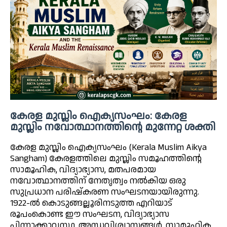
കേരള മുസ്ലിം ഐക്യസംഘം: കേരള
മുസ്ലിം നവോത്ഥാനത്തിന്റെ മുന്നേറ്റ ശക്തി
കേരള മുസ്ലിം ഐക്യസംഘം (Kerala Muslim Aikya
Sangham) കേരളത്തിലെ മുസ്ലിം സമൂഹത്തിന്റെ
സാമൂഹിക, വിദ്യാഭ്യാസ, മതപരമായ
നവോത്ഥാനത്തിന് നേതൃത്വം നൽകിയ ഒരു
സുപ്രധാന പരിഷ്കരണ സംഘടനയായിരുന്നു.
1922-ൽ കൊടുങ്ങല്ലൂരിനടുത്ത എറിയാട്
രൂപംകൊണ്ട ഈ സംഘടന, വിദ്യാഭ്യാസ
പിന്നാക്കാവസ്ഥ, അന്ധവിശ്വാസങ്ങൾ, സാമൂഹിക