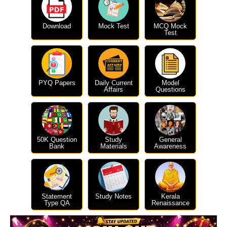
Download
Mock Test
MCQ Mock
Test
PYQ Papers
Daily Current
Model
Affairs
Questions
50K Question
Study
General
Bank
Materials
Awareness
Statement
Study Notes
Kerala
Type QA
Renaissance