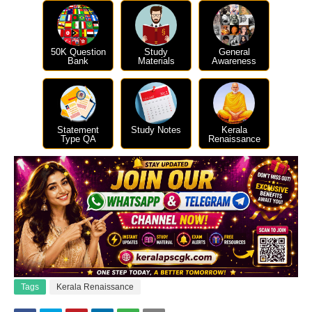
50K Question
Study
General
Bank
Materials
Awareness
Statement
Study Notes
Kerala
Type QA
Renaissance
Tags
Kerala Renaissance