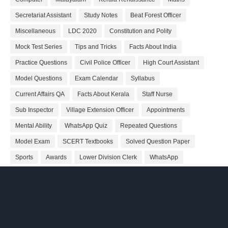
Secretariat Assistant
Study Notes
Beat Forest Officer
Miscellaneous
LDC 2020
Constitution and Polity
Mock Test Series
Tips and Tricks
Facts About India
Practice Questions
Civil Police Officer
High Court Assistant
Model Questions
Exam Calendar
Syllabus
Current Affairs QA
Facts About Kerala
Staff Nurse
Sub Inspector
Village Extension Officer
Appointments
Mental Ability
WhatsApp Quiz
Repeated Questions
Model Exam
SCERT Textbooks
Solved Question Paper
Sports
Awards
Lower Division Clerk
WhatsApp