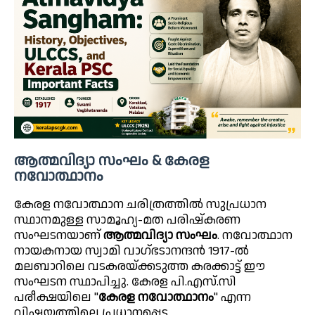
ആത്മവിദ്യാ സംഘം & കേരള
നവോത്ഥാനം
കേരള നവോത്ഥാന ചരിത്രത്തിൽ സുപ്രധാന
സ്ഥാനമുള്ള സാമൂഹ്യ-മത പരിഷ്കരണ
സംഘടനയാണ്
ആത്മവിദ്യാ സംഘം
. നവോത്ഥാന
നായകനായ സ്വാമി വാഗ്ഭടാനന്ദൻ 1917-ൽ
മലബാറിലെ വടകരയ്ക്കടുത്ത കരക്കാട്ട് ഈ
സംഘടന സ്ഥാപിച്ചു. കേരള പി.എസ്.സി
പരീക്ഷയിലെ "
കേരള നവോത്ഥാനം
" എന്ന
വിഷയത്തിലെ പ്രധാനപ്പെട്ട