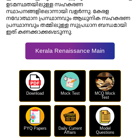
ഉടമസ്ഥതയിലുള്ള സഹകരണ
സ്ഥാപനങ്ങളിലൊന്നായി വളർന്നു. കേരള
നവോത്ഥാന പ്രസ്ഥാനവും ആധുനിക സഹകരണ
പ്രസ്ഥാനവും തമ്മിലുള്ള സുപ്രധാന ബന്ധമായി
ഇത് കണക്കാക്കപ്പെടുന്നു.
Kerala Renaissance Main
Download
Mock Test
MCQ Mock
Test
PYQ Papers
Daily Current
Model
Affairs
Questions