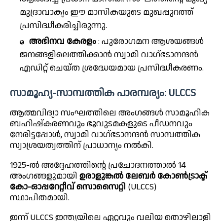
മുദ്രാവാക്യം ഈ മാസികയുടെ മുഖപ്പുറത്ത്
പ്രസിദ്ധീകരിച്ചിരുന്നു.
അഭിനവ കേരളം
: പുരോഗമന ആശയങ്ങൾ
ജനങ്ങളിലെത്തിക്കാൻ സ്വാമി വാഗ്ഭടാനന്ദൻ
എഡിറ്റ് ചെയ്ത ശ്രദ്ധേയമായ പ്രസിദ്ധീകരണം.
സാമൂഹ്യ-സാമ്പത്തിക പാരമ്പര്യം: ULCCS
ആത്മവിദ്യാ സംഘത്തിലെ അംഗങ്ങൾ സാമൂഹിക
ബഹിഷ്കരണവും ഭൂവുടമകളുടെ പീഡനവും
നേരിട്ടപ്പോൾ, സ്വാമി വാഗ്ഭടാനന്ദൻ സാമ്പത്തിക
സ്വാശ്രയത്വത്തിന് പ്രാധാന്യം നൽകി.
1925-ൽ അദ്ദേഹത്തിന്റെ പ്രചോദനത്താൽ 14
അംഗങ്ങളുമായി
ഉരാളുങ്കൽ ലേബർ കോൺട്രാക്ട്
കോ-ഓപ്പറേറ്റീവ് സൊസൈറ്റി
(ULCCS)
സ്ഥാപിതമായി.
ഇന്ന് ULCCS ഇന്ത്യയിലെ ഏറ്റവും വലിയ തൊഴിലാളി