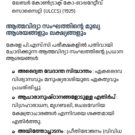
ലേബർ കോൺട്രാക്ട് കോ-ഓപ്പറേറ്റീവ്
സൊസൈറ്റി (ULCCS) (1925)
ആത്മവിദ്യാ സംഘത്തിന്റെ മുഖ്യ
ആശയങ്ങളും ലക്ഷ്യങ്ങളും
കേരള പി.എസ്.സി പരീക്ഷകളിൽ പതിവായി
ചോദിക്കുന്ന ആത്മവിദ്യാ സംഘത്തിന്റെ പ്രധാന
ആശയങ്ങൾ:
അദ്വൈത വേദാന്ത സിദ്ധാന്തം
: ഏകദൈവ
വിശ്വാസവും മനുഷ്യരാശിയുടെ ഏകത്വവും
പ്രചരിപ്പിച്ചു.
ആചാരാനുഷ്ഠാനങ്ങളോടുള്ള എതിർപ്
:
വിഗ്രഹാരാധന, മൃഗബലി, ചെലവേറിയ
ക്ഷേത്രാചാരങ്ങൾ എന്നിവയെ ശക്തമായി
എതിർത്തു.
അയിത്തോച്ചാടനം
: പ്രീതിഭോജനം (വിവിധ