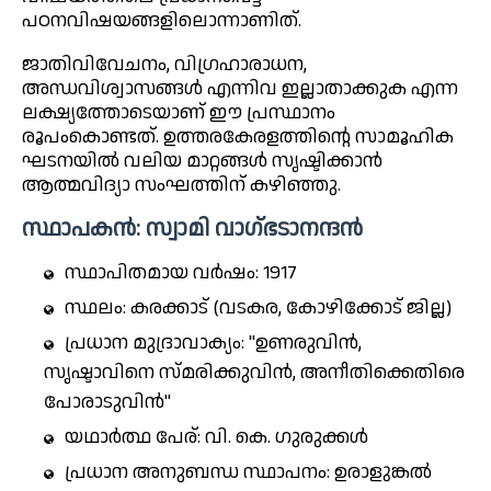
പഠനവിഷയങ്ങളിലൊന്നാണിത്.
ജാതിവിവേചനം, വിഗ്രഹാരാധന,
അന്ധവിശ്വാസങ്ങൾ എന്നിവ ഇല്ലാതാക്കുക എന്ന
ലക്ഷ്യത്തോടെയാണ് ഈ പ്രസ്ഥാനം
രൂപംകൊണ്ടത്. ഉത്തരകേരളത്തിന്റെ സാമൂഹിക
ഘടനയിൽ വലിയ മാറ്റങ്ങൾ സൃഷ്ടിക്കാൻ
ആത്മവിദ്യാ സംഘത്തിന് കഴിഞ്ഞു.
സ്ഥാപകൻ: സ്വാമി വാഗ്ഭടാനന്ദൻ
സ്ഥാപിതമായ വർഷം: 1917
സ്ഥലം: കരക്കാട് (വടകര, കോഴിക്കോട് ജില്ല)
പ്രധാന മുദ്രാവാക്യം: "ഉണരുവിൻ,
സൃഷ്ടാവിനെ സ്മരിക്കുവിൻ, അനീതിക്കെതിരെ
പോരാടുവിൻ"
യഥാർത്ഥ പേര്: വി. കെ. ഗുരുക്കൾ
പ്രധാന അനുബന്ധ സ്ഥാപനം: ഉരാളുങ്കൽ