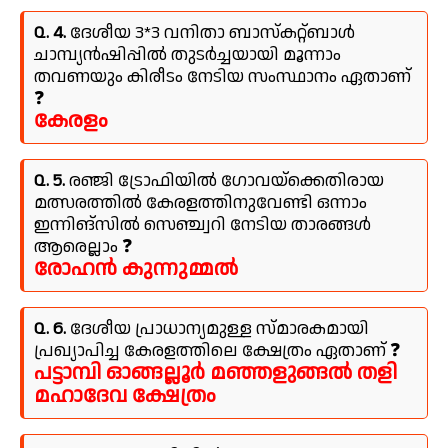
Q. 4.
ദേശീയ 3*3 വനിതാ ബാസ്കറ്റ്ബാൾ
ചാമ്പ്യൻഷിപ്പിൽ തുടർച്ചയായി മൂന്നാം
തവണയും കിരീടം നേടിയ സംസ്ഥാനം ഏതാണ്
❓
കേരളം
Q. 5.
രഞ്ജി ട്രോഫിയിൽ ഗോവയ്‌ക്കെതിരായ
മത്സരത്തിൽ കേരളത്തിനുവേണ്ടി ഒന്നാം
ഇന്നിങ്സിൽ സെഞ്ച്വറി നേടിയ താരങ്ങൾ
ആരെല്ലാം ❓
രോഹൻ കുന്നുമ്മൽ
Q. 6.
ദേശീയ പ്രാധാന്യമുള്ള സ്മാരകമായി
പ്രഖ്യാപിച്ച കേരളത്തിലെ ക്ഷേത്രം ഏതാണ് ❓
പട്ടാമ്പി ഓങ്ങല്ലൂർ മഞ്ഞളുങ്ങൽ തളി
മഹാദേവ ക്ഷേത്രം