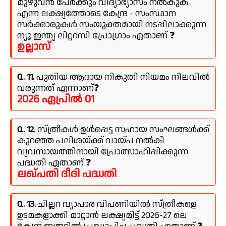
മുഴുവൻ പേർക്കും വിദ്യാഭ്യാസം നൽകുക
എന്ന ലക്ഷ്യത്തോടെ കേന്ദ്ര - സംസ്ഥാന
സർക്കാരുകൾ സംയുക്തമായി നടപ്പിലാക്കുന്ന
ന്യൂ ഇന്ത്യ ലിറ്ററസി പ്രോഗ്രാം ഏതാണ് ❓
ഉല്ലാസ്
Q. 11.
പുതിയ ആദായ നികുതി നിയമം നിലവിൽ
വരുന്നത് എന്നാണ്❓
2026 ഏപ്രിൽ 01
Q. 12.
സ്ത്രീകൾ ഉൾപ്പെട്ട സഹായ സംഘങ്ങൾക്ക്
കുറഞ്ഞ പലിശയ്ക്ക് വായ്പ നൽകി
വ്യവസായത്തിനായി പ്രോത്സാഹിപ്പിക്കുന്ന
പദ്ധതി ഏതാണ് ❓
ലഖ്‍പതി ദീദി പദ്ധതി
Q. 13.
ചില്ലറ വ്യാപാര വിപണിയിൽ സ്ത്രീകളെ
ഉടമകളാക്കി മാറ്റാൻ ലക്ഷ്യമിട്ട് 2026-27 ലെ