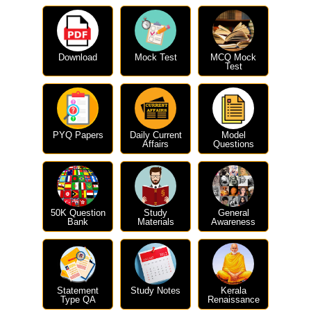
Download
Mock Test
MCQ Mock
Test
PYQ Papers
Daily Current
Model
Affairs
Questions
50K Question
Study
General
Bank
Materials
Awareness
Statement
Study Notes
Kerala
Type QA
Renaissance