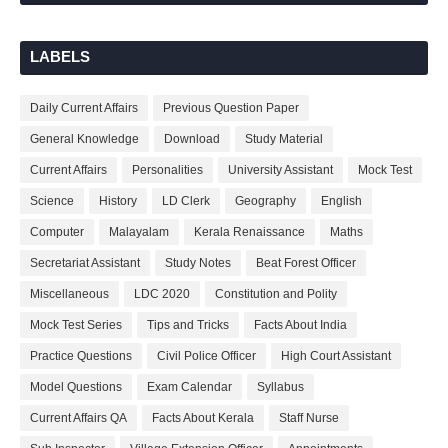
LABELS
Daily Current Affairs
Previous Question Paper
General Knowledge
Download
Study Material
Current Affairs
Personalities
University Assistant
Mock Test
Science
History
LD Clerk
Geography
English
Computer
Malayalam
Kerala Renaissance
Maths
Secretariat Assistant
Study Notes
Beat Forest Officer
Miscellaneous
LDC 2020
Constitution and Polity
Mock Test Series
Tips and Tricks
Facts About India
Practice Questions
Civil Police Officer
High Court Assistant
Model Questions
Exam Calendar
Syllabus
Current Affairs QA
Facts About Kerala
Staff Nurse