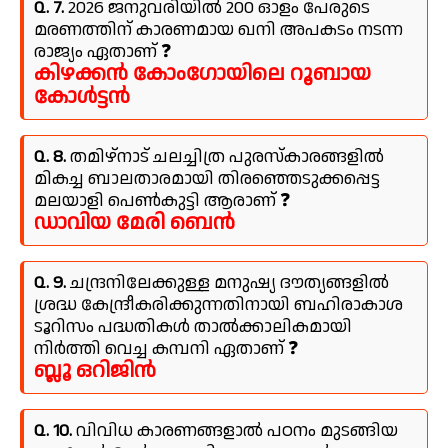
Q. 7.
2026 ജനുവരിയിൽ 200 ഓളം പേരുടെ
മരണത്തിന് കാരണമായ ഖനി അപകടം നടന്ന
രാജ്യം ഏതാണ് ❓
കിഴക്കൻ കോംഗോയിലെ റൂബായ
കോൾട്ടൻ
Q. 8.
തമിഴ്‌നാട് ചലച്ചിത്ര പുരസ്കാരങ്ങളിൽ
മികച്ച ബാലതാരമായി തിരഞ്ഞെടുക്കപ്പെട്ട
മലയാളി പെൺകുട്ടി ആരാണ് ❓
ഡാവിയ മേരി ബെൻ
Q. 9.
ചന്ദ്രനിലേക്കുള്ള മനുഷ്യ ദൗത്യങ്ങളിൽ
ശ്രദ്ധ കേന്ദ്രീകരിക്കുന്നതിനായി ബഹിരാകാശ
ടൂറിസം പദ്ധതികൾ താൽക്കാലികമായി
നിർത്തി വെച്ച കമ്പനി ഏതാണ് ❓
ബ്ലൂ ഒറിജിൻ
Q. 10.
വിവിധ കാരണങ്ങളാൽ പഠനം മുടങ്ങിയ