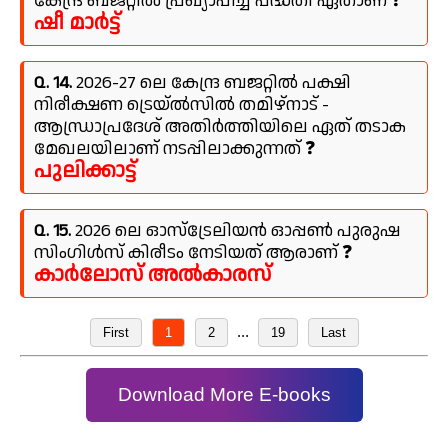
കേന്ദ്ര ബജറ്റിൽ പ്രഖ്യാപിച്ച പദ്ധതി ഏതാണ് ❓
ഷീ മാർട്ട്
Q. 14.
2026-27 ലെ കേന്ദ്ര ബജറ്റിൽ പക്ഷി
നിരീക്ഷണ ട്രെയ്ൽസിൽ തമിഴ്‌നാട് -
ആന്ധ്രാപ്രദേശ് അതിർത്തിയിലെ ഏത് തടാക
മേഖലയിലാണ് നടപ്പിലാക്കുന്നത് ❓
പുലിക്കാട്ട്
Q. 15.
2026 ലെ ഓസ്‌ട്രേലിയൻ ഓപ്പൺ പുരുഷ
സിംഗിൾസ് കിരീടം നേടിയത് ആരാണ് ❓
കാർലോസ് അൽകാരസ്
...
First
1
2
19
Last
Download More E-books