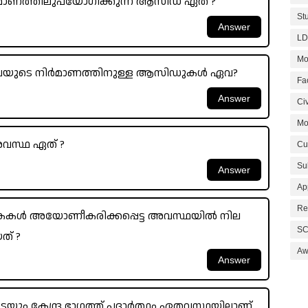
ാണത്തിലുപയോഗിക്കുന്ന ആസിഡ് ഏത് ?
St
LD
Mo
നിവയുടെ നിർമാണത്തിനുള്ള ആസിഡുകൾ ഏവ?
Fa
Civ
Mo
അവസ്ഥ ഏത് ?
Cu
Su
Ap
Re
കൾ അയോണീകരിക്കപ്പെട്ട അവസ്ഥയിൽ നില
SC
ത് ?
Aw
ളുടെയും കേന്ദ്ര ഭാഗത്ത് പദാർത്ഥം ഏതവസ്ഥയിലാണ്