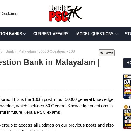
Disclaimer
TION BANKS
CURRENT AFFAIRS
MODEL QUESTIONS
ST
on Bank in Malayalam | 50000 Questions - 108
views
stion Bank in Malayalam |
H
ions
: This is the 106th post in our 50000 general knowledge
wledge, which includes 50 General Knowledge questions in
eful in future Kerala PSC exams.
group to access all updates on our previous posts and also