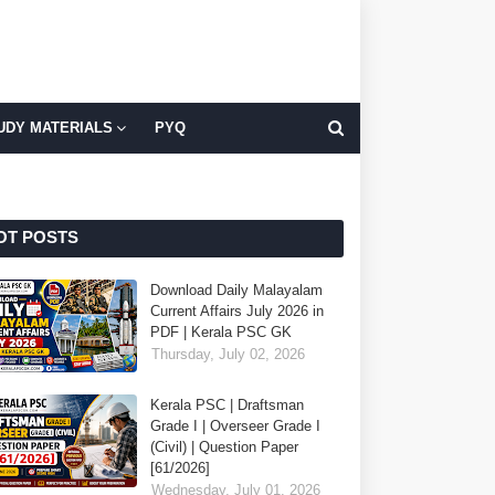
UDY MATERIALS
PYQ
OT POSTS
Download Daily Malayalam
Current Affairs July 2026 in
PDF | Kerala PSC GK
Thursday, July 02, 2026
Kerala PSC | Draftsman
Grade I | Overseer Grade I
(Civil) | Question Paper
[61/2026]
Wednesday, July 01, 2026