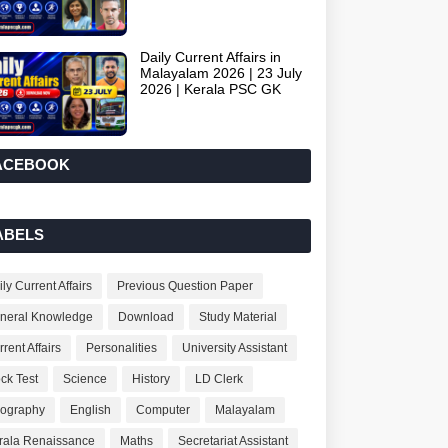
Daily Current Affairs in
Malayalam 2026 | 23 July
2026 | Kerala PSC GK
ACEBOOK
ABELS
ly Current Affairs
Previous Question Paper
neral Knowledge
Download
Study Material
rent Affairs
Personalities
University Assistant
ck Test
Science
History
LD Clerk
ography
English
Computer
Malayalam
rala Renaissance
Maths
Secretariat Assistant