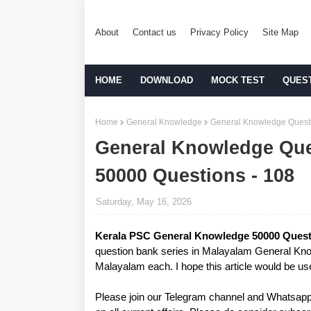
About
Contact us
Privacy Policy
Site Map
HOME
DOWNLOAD
MOCK TEST
QUES
Home
General Knowledge
General Knowledge Questi
General Knowledge Que
50000 Questions - 108
Saturday, May 16, 2026
Kerala PSC General Knowledge 50000 Quest
question bank series in Malayalam General Kno
Malayalam each. I hope this article would be us
Please join our Telegram channel and Whatsapp 