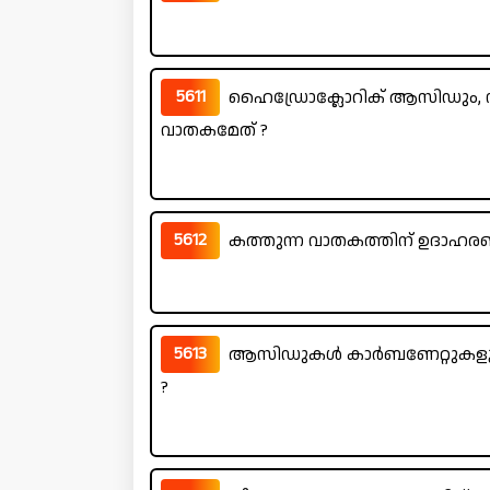
5611
ഹൈഡ്രോക്ലോറിക് ആസിഡും, സിങ്
വാതകമേത് ?
5612
കത്തുന്ന വാതകത്തിന് ഉദാഹര
5613
ആസിഡുകൾ കാർബണേറ്റുകളുമായി
?