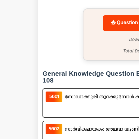
📥 Question 
Down
Total D
General Knowledge Question B
108
5601
സോഡാക്കുപ്പി തുറക്കുമ്പോൾ 
5602
സാർവികലായകം അഥവാ യൂണിവേഴ്