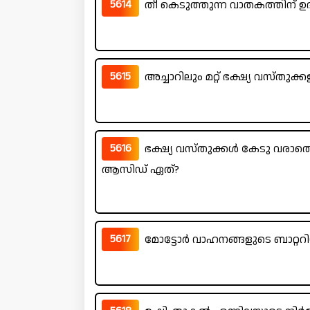
5614
തീ കെടുത്തുന്ന വാതകത്തിന് 
5615
അച്ചാറിലും മറ്റ് ഭക്ഷ്യ വസ്തു
5616
ഭക്ഷ്യ വസ്തുക്കൾ കേടു വരാതെ
ആസിഡ് ഏത്?
5617
മോട്ടോർ വാഹനങ്ങളുടെ ബാറ്ററ