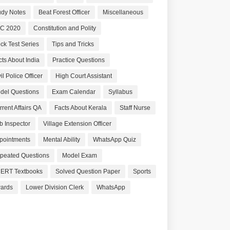
udy Notes
Beat Forest Officer
Miscellaneous
C 2020
Constitution and Polity
ck Test Series
Tips and Tricks
cts About India
Practice Questions
il Police Officer
High Court Assistant
del Questions
Exam Calendar
Syllabus
rrent Affairs QA
Facts About Kerala
Staff Nurse
b Inspector
Village Extension Officer
pointments
Mental Ability
WhatsApp Quiz
peated Questions
Model Exam
ERT Textbooks
Solved Question Paper
Sports
ards
Lower Division Clerk
WhatsApp