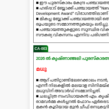
■ ഈ പുരസ്‌കാരം കേന്ദ്ര പഞ്ചായത്ത് 
■ ഹരിപ്പാട് ബ്ലോക്ക് പഞ്ചായത്ത് “Nan
Development Award” വിഭാഗത്തിലാണ് 
■ മികച്ച ബ്ലോക്ക് പഞ്ചായത്തായി തെര
രൂപയുടെ സമ്മാനത്തുകയും ലഭിച്ചു.
■ പഞ്ചായത്തുകളുടെ സുസ്ഥിര വിക
സൗകര്യ വികസനം എന്നിവ പരിഗണിച
CA-003
2026 ൽ കൃഷ്ണാഞ്ജലി പുരസ്‌കാര
മധു
■ ആറ് പതിറ്റാണ്ടിലേറെക്കാലം നടൻ
എന്നീ നിലകളിൽ മലയാള സിനിമയ്ക്ക
മധുവിന് അവാർഡ് സമ്മാനിച്ചത്.
■ ചലച്ചിത്ര സംവിധായകൻ എം. കൃ
രാമവർമ്മ കൾച്ചറൽ ഫോറം ഏർപ്പെ
മകൻ കൂടിയായ മുൻ ചീഫ് സെക്രട്ടറി 