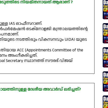
അടുത്തിടെ നിയമിതനായത് ആരാണ് ?
ലുള്ള IAS ഓഫീസറാണ്.
ഇൻഫർമേഷൻ ടെക്നോളജി മന്ത്രാലയത്തിന്റെ
ഥാപനമാണ്.
ധതിയുടെ നടത്തിപ്പും വികസനവും UIDAI യുടെ
തിയായ ACC (Appointments Committee of the
മനം അംഗീകരിച്ചത്.
ipal Secretary സ്ഥാനത്ത് സൗരഭ് വിജയ്
ഞ്ചായത്തിനുള്ള ദേശീയ അവാർഡ് ലഭിച്ചത്?