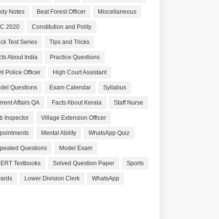
udy Notes
Beat Forest Officer
Miscellaneous
C 2020
Constitution and Polity
ck Test Series
Tips and Tricks
cts About India
Practice Questions
il Police Officer
High Court Assistant
del Questions
Exam Calendar
Syllabus
rrent Affairs QA
Facts About Kerala
Staff Nurse
b Inspector
Village Extension Officer
pointments
Mental Ability
WhatsApp Quiz
peated Questions
Model Exam
ERT Textbooks
Solved Question Paper
Sports
ards
Lower Division Clerk
WhatsApp