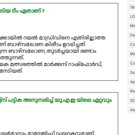
St
േടിയ ടീം ഏതാണ് ?
LD
Mo
Fa
സിക്കോയിൽ റയൽ മാഡ്രിഡിനെ എതിരില്ലാത്ത
ാണ് ബാഴ്‌സലോണ കിരീടം ഉറപ്പിച്ചത്.
Civ
കുന്ന ബാഴ്‌സലോണ, തുടർച്ചയായി രണ്ടാം
Mo
തുന്നത്.
യക മത്സരത്തിൽ മാർക്കസ് റാഷ്‌ഫോർഡ്,
Cu
നേടിയത്.
Su
Ap
Re
‌സ് പട്ടിക അനുസരിച്ച് യു.എ.ഇ യിലെ ഏറ്റവും
SC
Aw
 ചെയർമാനും മാനേജിംഗ് ഡയറക്ടറുമാണ്.