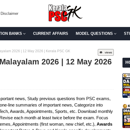
Disclaimer
TION BANKS
CURRENT AFFAIRS
MODEL QUESTIONS
ST
Malayalam 2026 | 12 May 2026 | Kerala PSC GK
views
n Malayalam 2026 | 12 May 2026
H
portant news, Study previous questions from PSC exams,
e one-line summaries of important news, Categorize into
 Tech, Awards, Appointments, Sports, etc. Download monthly
 Revise each month at least twice before the exam. Focus
mes, Appointments (first woman, new chief, etc.),
Awards