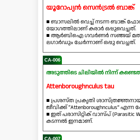
യൂറോപ്യൻ സെൻട്രൽ ബാങ്ക്
■ ബാസലിൽ വെച്ച് നടന്ന ബാങ്ക് ഫോ
യോഗത്തിലാണ് കരാർ ഒപ്പുവെച്ചത്.
■ ആർബിഐ ഗവർണർ സഞ്ജയ് മൽഹോത്ര
ലഗാർഡും ചേർന്നാണ് ഒപ്പു വെച്ചത്.
CA-006
അടുത്തിടെ ചിലിയിൽ നിന്ന് കണ്ട
Attenboroughnculus tau
■ പ്രശസ്ത പ്രകൃതി ശാസ്ത്രജ്ഞനായ
ജീവിക്ക് “Attenboroughnculus” എന്ന 
■ ഇത് പരാസിറ്റിക് വാസ്പ് (Parasiti
കടന്നൽ ഇനമാണ്.
CA-007