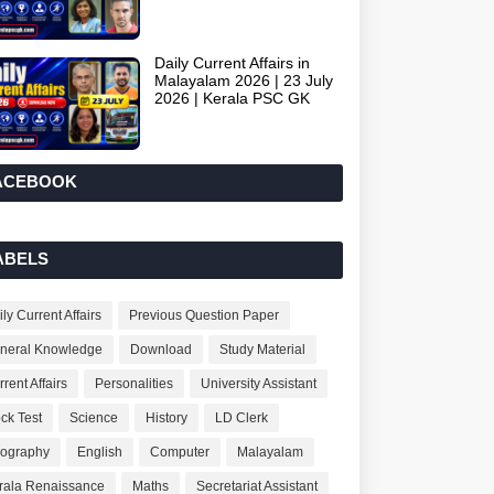
Daily Current Affairs in
Malayalam 2026 | 23 July
2026 | Kerala PSC GK
ACEBOOK
ABELS
ly Current Affairs
Previous Question Paper
neral Knowledge
Download
Study Material
rent Affairs
Personalities
University Assistant
ck Test
Science
History
LD Clerk
ography
English
Computer
Malayalam
rala Renaissance
Maths
Secretariat Assistant