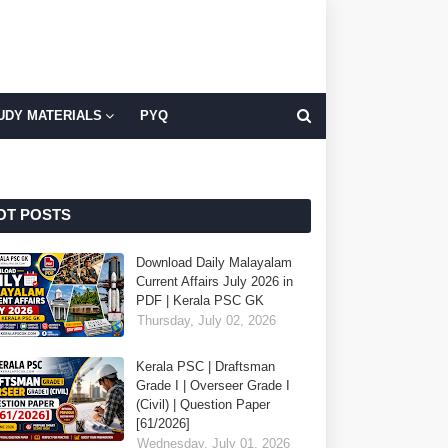
UDY MATERIALS
PYQ
OT POSTS
Download Daily Malayalam
Current Affairs July 2026 in
PDF | Kerala PSC GK
Thursday, July 02, 2026
Kerala PSC | Draftsman
Grade I | Overseer Grade I
(Civil) | Question Paper
[61/2026]
Wednesday, July 01, 2026