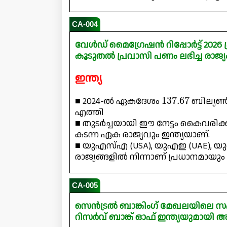
CA-004
വേൾഡ് മൈഗ്രേഷൻ റിപ്പോർട്ട് 202
കൂടുതൽ പ്രവാസി പണം ലഭിച്ച രാജ്
ഇന്ത്യ
137.67
■ 2024-ൽ ഏകദേശം
ബില്യൺ 
എത്തി
■ തുടർച്ചയായി ഈ നേട്ടം കൈവരിക്ക
കടന്ന ഏക രാജ്യവും ഇന്ത്യയാണ്.
■ യുഎസ്എ (USA), യുഎഇ (UAE), യുക
രാജ്യങ്ങളിൽ നിന്നാണ് പ്രധാനമായു
CA-005
സെൻട്രൽ ബാങ്കിംഗ് മേഖലയിലെ സഹ
റിസർവ് ബാങ്ക് ഓഫ് ഇന്ത്യയുമായി അ