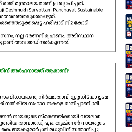
രാജ് മന്ത്രാലയമാണ് പ്രഖ്യാപിച്ചത്.
aji Deshmukh Sarvottam Panchayat Sustainable
തെരഞ്ഞെടുക്കപ്പെട്ടത്.
ഞ്ഞെടുക്കപ്പെട്ട ഹരിപ്പാടിന് 2 കോടി
സനം, നല്ല ഭരണനിര്വഹണം, അടിസ്ഥാന
്ചാണ് അവാർഡ് നൽകുന്നത്.
ത്തിന് അർഹനായത് ആരാണ്?
, സംവിധായകൻ, നിർമ്മാതാവ്, സ്റ്റുഡിയോ ഉടമ
് നൽകിയ സംഭാവനകളെ മാനിച്ചാണ് ശ്രീ.
ഷ്ണൻ നായരുടെ സ്മരണയ്ക്കായി വയലാർ
ടുത്തിയ അവാർഡ്, എം. കൃഷ്ണൻ നായരുടെ
കെ. ജയകുമാർ ശ്രീ മധുവിന് സമ്മാനിച്ചു.