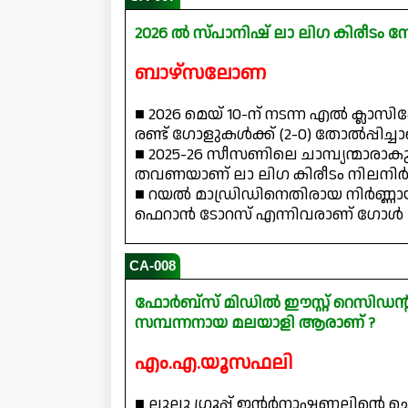
2026 ൽ സ്പാനിഷ് ലാ ലിഗ കിരീടം ന
ബാഴ്‌സലോണ
■ 2026 മെയ് 10-ന് നടന്ന എൽ ക്ലാ
രണ്ട് ഗോളുകൾക്ക് (2-0) തോൽപ്പിച്ച
■ 2025-26 സീസണിലെ ചാമ്പ്യന്മാരാ
തവണയാണ് ലാ ലിഗ കിരീടം നിലനിർത്
■ റയൽ മാഡ്രിഡിനെതിരായ നിർണ്ണാ
ഫെറാൻ ടോറസ് എന്നിവരാണ് ഗോൾ 
CA-008
ഫോർബ്‌സ് മിഡിൽ ഈസ്റ്റ് റെസിഡന്റ്
സമ്പന്നനായ മലയാളി ആരാണ് ?
എം.എ.യൂസഫലി
■ ലുലു ഗ്രൂപ്പ് ഇന്റർനാഷണലിന്റെ