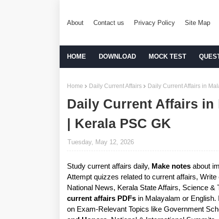
About
Contact us
Privacy Policy
Site Map
HOME
DOWNLOAD
MOCK TEST
QUES
Home
Daily Current Affairs
Daily Current Affairs in 
Daily Current Affairs i
| Kerala PSC GK
Tuesday, May 12, 2026
Study current affairs daily,
Make notes
about im
Attempt quizzes related to current affairs, Writ
National News, Kerala State Affairs, Science &
current affairs PDFs
in Malayalam or English.
on Exam-Relevant Topics like Government Sche