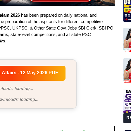
yalam 2026
has been prepared on daily national and
he preparation of the aspirants for different competitive
PSC, UKPSC, & Other State Govt Jobs SBI Clerk, SBI PO,
s, state-level competitions, and all state PSC
irs
.
t Affairs - 12 May 2026 PDF
loads: loading...
ownloads: loading...
R