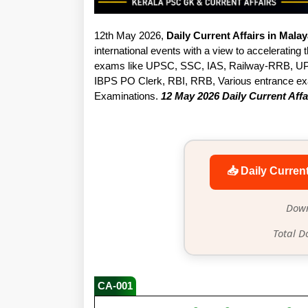
12th May 2026,
Daily Current Affairs in Mala
international events with a view to accelerating t
exams like UPSC, SSC, IAS, Railway-RRB, UP
IBPS PO Clerk, RBI, RRB, Various entrance exam
Examinations.
12 May 2026 Daily Current Affa
📥 Daily Curren
Down
Total D
CA-001