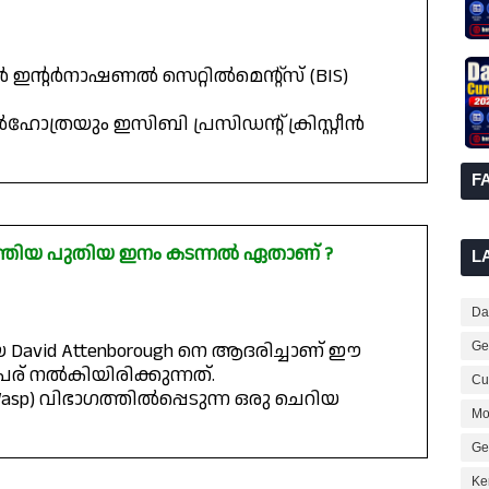
ർ ഇൻ്റർനാഷണൽ സെറ്റിൽമെൻ്റ്സ് (BIS)
യും ഇസിബി പ്രസിഡൻ്റ് ക്രിസ്റ്റീൻ
F
െത്തിയ പുതിയ ഇനം കടന്നൽ ഏതാണ് ?
L
Dai
 David Attenborough നെ ആദരിച്ചാണ് ഈ
Ge
പേര് നൽകിയിരിക്കുന്നത്.
Cur
c Wasp) വിഭാഗത്തിൽപ്പെടുന്ന ഒരു ചെറിയ
Mo
Ge
Ke