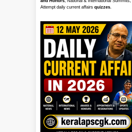
and Honors
, National & International Summits
Attempt daily current affairs
quizzes
.