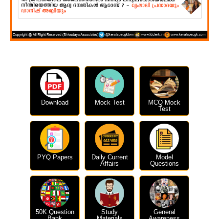
Download
Mock Test
MCQ Mock
Test
PYQ Papers
Daily Current
Model
Affairs
Questions
50K Question
Study
General
Bank
Materials
Awareness