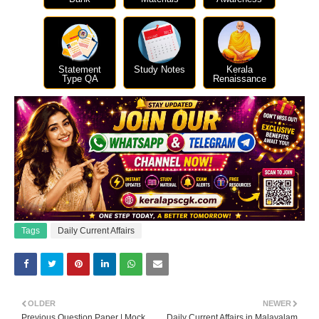
Statement
Study Notes
Kerala
Type QA
Renaissance
Tags
Daily Current Affairs
OLDER
NEWER
Previous Question Paper | Mock
Daily Current Affairs in Malayalam