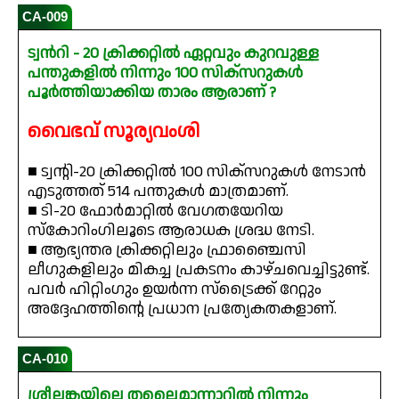
CA-009
ട്വൻറി - 20 ക്രിക്കറ്റിൽ ഏറ്റവും കുറവുള്ള
പന്തുകളിൽ നിന്നും 100 സിക്‌സറുകൾ
പൂർത്തിയാക്കിയ താരം ആരാണ് ?
വൈഭവ് സൂര്യവംശി
■ ട്വന്റി-20 ക്രിക്കറ്റിൽ 100 സിക്‌സറുകൾ നേടാൻ
എടുത്തത് 514 പന്തുകൾ മാത്രമാണ്.
■ ടി-20 ഫോർമാറ്റിൽ വേഗതയേറിയ
സ്കോറിംഗിലൂടെ ആരാധക ശ്രദ്ധ നേടി.
■ ആഭ്യന്തര ക്രിക്കറ്റിലും ഫ്രാഞ്ചൈസി
ലീഗുകളിലും മികച്ച പ്രകടനം കാഴ്ചവെച്ചിട്ടുണ്ട്.
പവർ ഹിറ്റിംഗും ഉയർന്ന സ്ട്രൈക്ക് റേറ്റും
അദ്ദേഹത്തിന്റെ പ്രധാന പ്രത്യേകതകളാണ്.
CA-010
ശ്രീലങ്കയിലെ തലൈമാന്നാറിൽ നിന്നും