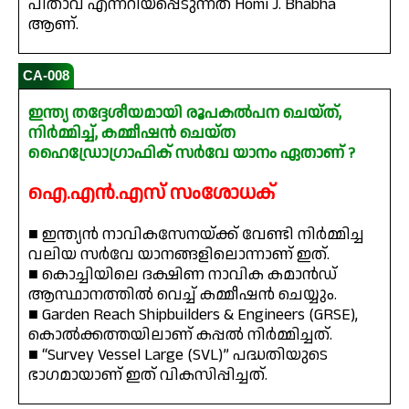
പിതാവ് എന്നറിയപ്പെടുന്നത് Homi J. Bhabha
ആണ്.
CA-008
ഇന്ത്യ തദ്ദേശീയമായി രൂപകൽപന ചെയ്ത്,
നിർമ്മിച്ച്, കമ്മീഷൻ ചെയ്ത
ഹൈഡ്രോഗ്രാഫിക് സർവേ യാനം ഏതാണ് ?
ഐ.എൻ.എസ് സംശോധക്
■ ഇന്ത്യൻ നാവികസേനയ്ക്ക് വേണ്ടി നിർമ്മിച്ച
വലിയ സർവേ യാനങ്ങളിലൊന്നാണ് ഇത്.
■ കൊച്ചിയിലെ ദക്ഷിണ നാവിക കമാൻഡ്
ആസ്ഥാനത്തിൽ വെച്ച് കമ്മീഷൻ ചെയ്യും.
■ Garden Reach Shipbuilders & Engineers (GRSE),
കൊൽക്കത്തയിലാണ് കപ്പൽ നിർമ്മിച്ചത്.
■ “Survey Vessel Large (SVL)” പദ്ധതിയുടെ
ഭാഗമായാണ് ഇത് വികസിപ്പിച്ചത്.