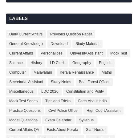
LABELS
Daily Current Affairs
Previous Question Paper
General Knowledge
Download
Study Material
Current Affairs
Personalities
University Assistant
Mock Test
Science
History
LD Clerk
Geography
English
Computer
Malayalam
Kerala Renaissance
Maths
Secretariat Assistant
Study Notes
Beat Forest Officer
Miscellaneous
LDC 2020
Constitution and Polity
Mock Test Series
Tips and Tricks
Facts About India
Practice Questions
Civil Police Officer
High Court Assistant
Model Questions
Exam Calendar
Syllabus
Current Affairs QA
Facts About Kerala
Staff Nurse