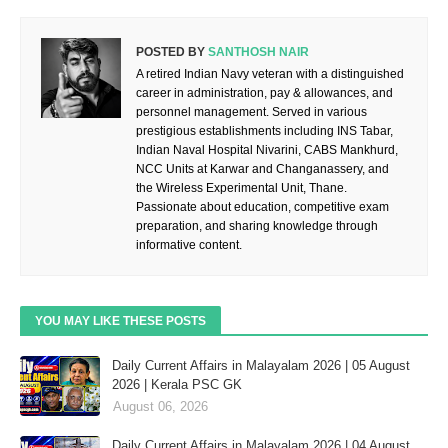
POSTED BY
SANTHOSH NAIR
A retired Indian Navy veteran with a distinguished
career in administration, pay & allowances, and
personnel management. Served in various
prestigious establishments including INS Tabar,
Indian Naval Hospital Nivarini, CABS Mankhurd,
NCC Units at Karwar and Changanassery, and
the Wireless Experimental Unit, Thane.
Passionate about education, competitive exam
preparation, and sharing knowledge through
informative content.
YOU MAY LIKE THESE POSTS
Daily Current Affairs in Malayalam 2026 | 05 August
2026 | Kerala PSC GK
August 06, 2026
Daily Current Affairs in Malayalam 2026 | 04 August