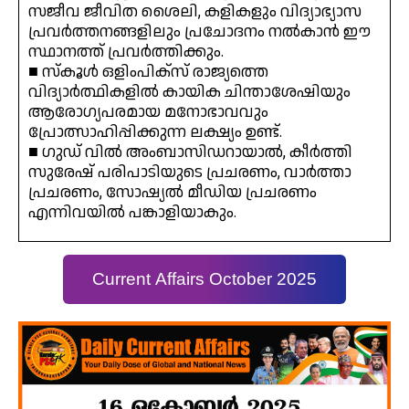
സജീവ ജീവിത ശൈലി, കളികളും വിദ്യാഭ്യാസ
പ്രവർത്തനങ്ങളിലും പ്രചോദനം നൽകാൻ ഈ
സ്ഥാനത്ത് പ്രവർത്തിക്കും.
■ സ്കൂൾ ഒളിംപിക്സ് രാജ്യത്തെ
വിദ്യാർത്ഥികളിൽ കായിക ചിന്താശേഷിയും
ആരോഗ്യപരമായ മനോഭാവവും
പ്രോത്സാഹിപ്പിക്കുന്ന ലക്ഷ്യം ഉണ്ട്.
■ ഗുഡ് വിൽ അംബാസിഡറായാൽ, കീർത്തി
സുരേഷ് പരിപാടിയുടെ പ്രചരണം, വാർത്താ
പ്രചരണം, സോഷ്യൽ മീഡിയ പ്രചരണം
എന്നിവയിൽ പങ്കാളിയാകും.
Current Affairs October 2025