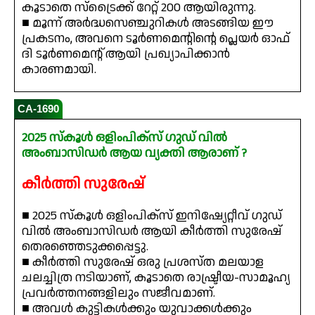
കൂടാതെ സ്ട്രൈക്ക് റേറ്റ് 200 ആയിരുന്നു.
■ മൂന്ന് അർദ്ധസെഞ്ചുറികൾ അടങ്ങിയ ഈ
പ്രകടനം, അവനെ ടൂർണമെന്റിന്റെ പ്ലെയർ ഓഫ്
ദി ടൂർണമെന്റ് ആയി പ്രഖ്യാപിക്കാൻ
കാരണമായി.
CA-1690
2025 സ്കൂൾ ഒളിംപിക്‌സ് ഗുഡ് വിൽ
അംബാസിഡർ ആയ വ്യക്തി ആരാണ് ?
കീർത്തി സുരേഷ്
■ 2025 സ്കൂൾ ഒളിംപിക്സ് ഇനിഷ്യേറ്റീവ് ഗുഡ്
വിൽ അംബാസിഡർ ആയി കീർത്തി സുരേഷ്
തെരഞ്ഞെടുക്കപ്പെട്ടു.
■ കീർത്തി സുരേഷ് ഒരു പ്രശസ്ത മലയാള
ചലച്ചിത്ര നടിയാണ്, കൂടാതെ രാഷ്ട്രീയ-സാമൂഹ്യ
പ്രവർത്തനങ്ങളിലും സജീവമാണ്.
■ അവൾ കുട്ടികൾക്കും യുവാക്കൾക്കും