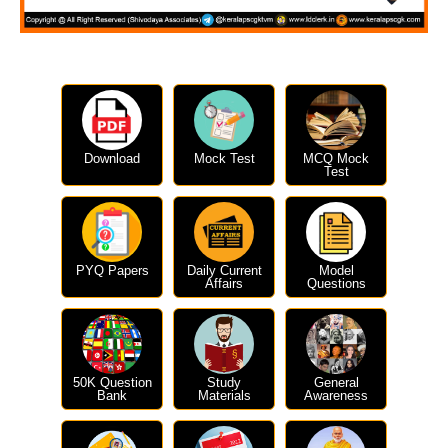
Download
Mock Test
MCQ Mock
Test
PYQ Papers
Daily Current
Model
Affairs
Questions
50K Question
Study
General
Bank
Materials
Awareness