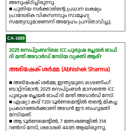
അനുഷ്ഠിച്ചിരുന്നു.
■ പുതിയ സർക്കാരിന്റെ പ്രധാന ലക്ഷ്യം
പ്രാദേശിക വികസനവും സാമൂഹ്യ
സമത്വവുമാണെന്ന് അദ്ദേഹം പ്രസ്താവിച്ചു.
CA-1689
2025 സെപ്റ്റംബറിലെ ICC പുരുഷ പ്ലെയർ ഓഫ്
ദി മന്ത് അവാർഡ് നേടിയ വ്യക്തി ആര്?
അഭിഷേക് ശർമ്മ (Abhishek Sharma)
■ അഭിഷേക് ശർമ്മ, ഇന്ത്യയുടെ ഓപ്പണിംഗ്
ബാറ്റ്സ്മാൻ, 2025 സെപ്റ്റംബർ മാസത്തെ ICC
പുരുഷ പ്ലെയർ ഓഫ് ദി മന്ത് അവാർഡ് നേടി.
■ ഏഷ്യാ കപ്പ് T20I ടൂർണമെന്റിൽ തന്റെ മികച്ച
പ്രകടനങ്ങൾക്കാണ് അവൻ ഈ ബഹുമതി
നേടിയത്.
■ ആ ടൂർണമെന്റിൽ, 7 മത്സരങ്ങളിൽ 314
റൺസ് നേടി, ശരാശരി 44.85 ആയിരുന്നു,