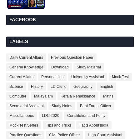
FACEBOOK
LABELS
Daily Current Affairs
Previous Question Paper
General Knowledge
Download
Study Material
Current Affairs
Personalities
University Assistant
Mock Test
Science
History
LD Clerk
Geography
English
Computer
Malayalam
Kerala Renaissance
Maths
Secretariat Assistant
Study Notes
Beat Forest Officer
Miscellaneous
LDC 2020
Constitution and Polity
Mock Test Series
Tips and Tricks
Facts About India
Practice Questions
Civil Police Officer
High Court Assistant