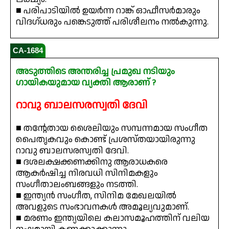
■ പരിപാടിയിൽ ഉയർന്ന റാങ്ക് ഓഫീസർമാരും
വിദഗ്ധരും പങ്കെടുത്ത് പരിശീലനം നൽകുന്നു.
CA-1684
അടുത്തിടെ അന്തരിച്ച പ്രമുഖ നടിയും
ഗായികയുമായ വ്യക്തി ആരാണ് ?
റാവു ബാലസരസ്വതി ദേവി
■ തന്റേതായ ശൈലിയും സമ്പന്നമായ സംഗീത
പൈതൃകവും കൊണ്ട് പ്രശസ്തയായിരുന്നു
റാവു ബാലസരസ്വതി ദേവി.
■ ദശലക്ഷക്കണക്കിനു ആരാധകരെ
ആകർഷിച്ച നിരവധി സിനിമകളും
സംഗീതാലംബങ്ങളും നടത്തി.
■ ഇന്ത്യൻ സംഗീത, സിനിമ മേഖലയിൽ
അവളുടെ സംഭാവനകൾ അമൂല്യവുമാണ്.
■ മരണം ഇന്ത്യയിലെ കലാസമൂഹത്തിന് വലിയ