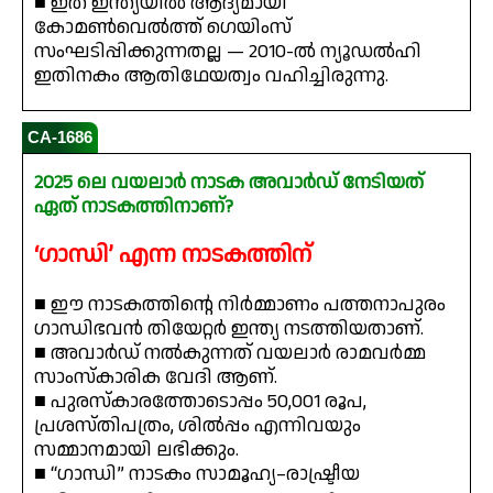
■ ഇത് ഇന്ത്യയിൽ ആദ്യമായി
കോമൺവെൽത്ത് ഗെയിംസ്
സംഘടിപ്പിക്കുന്നതല്ല — 2010-ൽ ന്യൂഡൽഹി
ഇതിനകം ആതിഥേയത്വം വഹിച്ചിരുന്നു.
CA-1686
2025 ലെ വയലാർ നാടക അവാർഡ് നേടിയത്
ഏത് നാടകത്തിനാണ്?
‘ഗാന്ധി’ എന്ന നാടകത്തിന്
■ ഈ നാടകത്തിന്റെ നിർമ്മാണം പത്തനാപുരം
ഗാന്ധിഭവൻ തിയേറ്റർ ഇന്ത്യ നടത്തിയതാണ്.
■ അവാർഡ് നൽകുന്നത് വയലാർ രാമവർമ്മ
സാംസ്കാരിക വേദി ആണ്.
■ പുരസ്കാരത്തോടൊപ്പം ₹50,001 രൂപ,
പ്രശസ്തിപത്രം, ശിൽപ്പം എന്നിവയും
സമ്മാനമായി ലഭിക്കും.
■ “ഗാന്ധി” നാടകം സാമൂഹ്യ–രാഷ്ട്രീയ