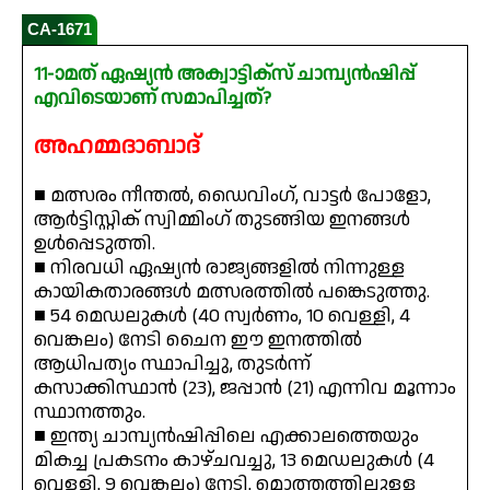
CA-1671
11-ാമത് ഏഷ്യൻ അക്വാട്ടിക്സ് ചാമ്പ്യൻഷിപ്പ്
എവിടെയാണ് സമാപിച്ചത്?
അഹമ്മദാബാദ്
■ മത്സരം നീന്തൽ, ഡൈവിംഗ്, വാട്ടർ പോളോ,
ആർട്ടിസ്റ്റിക് സ്വിമ്മിംഗ് തുടങ്ങിയ ഇനങ്ങൾ
ഉൾപ്പെടുത്തി.
■ നിരവധി ഏഷ്യൻ രാജ്യങ്ങളിൽ നിന്നുള്ള
കായികതാരങ്ങൾ മത്സരത്തിൽ പങ്കെടുത്തു.
■ 54 മെഡലുകൾ (40 സ്വർണം, 10 വെള്ളി, 4
വെങ്കലം) നേടി ചൈന ഈ ഇനത്തിൽ
ആധിപത്യം സ്ഥാപിച്ചു, തുടർന്ന്
കസാക്കിസ്ഥാൻ (23), ജപ്പാൻ (21) എന്നിവ മൂന്നാം
സ്ഥാനത്തും.
■ ഇന്ത്യ ചാമ്പ്യൻഷിപ്പിലെ എക്കാലത്തെയും
മികച്ച പ്രകടനം കാഴ്ചവച്ചു, 13 മെഡലുകൾ (4
വെള്ളി, 9 വെങ്കലം) നേടി, മൊത്തത്തിലുള്ള