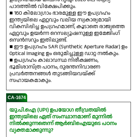
പാദത്തിൽ വിക്ഷേപിക്കും.
■ 160 കിലോഗ്രാം ഭാരമുള്ള ഈ ഉപഗ്രഹം
ഇന്ത്യയിലെ ഏറ്റവും വലിയ സ്വകാര്യമായി
വികസിപ്പിച്ച ഉപഗ്രഹമാണ്, കൂടാതെ രാജ്യത്തെ
ഏറ്റവും ഉയർന്ന റെസല്യൂഷനുള്ള ഇമേജിംഗ്
സെൻസറും ഇതിലുണ്ട്.
■ ഈ ഉപഗ്രഹം SAR (Synthetic Aperture Radar) ഉം
Optical Imaging ഉം ഒരുമിച്ചുള്ള ഡാറ്റ നൽകും.
■ ഉപഗ്രഹം കാലാവസ്ഥ നിരീക്ഷണം,
ഭൂമിശാസ്ത്ര പഠനം, ദുരന്തനിവാരണ
പ്രവർത്തനങ്ങൾ തുടങ്ങിയവയ്ക്ക്
സഹായകമാകും.
CA-1674
യു.പി.ഐ (UPI) ഉപയോഗ തീവ്രതയിൽ
ഇന്ത്യയിലെ ഏത് സംസ്ഥാനമാണ് മുന്നിൽ
നിൽക്കുന്നതെന്ന് ആർബിഐയുടെ പഠനം
വ്യക്തമാക്കുന്നു?