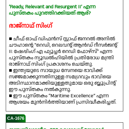
‘Ready, Relevant and Resurgent II’ എന്ന
പുസ്തകം പുറത്തിറക്കിയത് ആര്?
രാജ്‌നാഥ് സിംഗ്
■ ചീഫ് ഓഫ് ഡിഫൻസ് സ്റ്റാഫ് ജനറൽ അനിൽ
ചൗഹാന്റെ "റെഡി, റെലവന്റ് ആൻഡ് റീസർജന്റ്
II: ഷേപ്പിംഗ് എ ഫ്യൂച്ചർ റെഡി ഫോഴ്‌സ്" എന്ന
പുസ്തകം ന്യൂഡൽഹിയിൽ പ്രതിരോധ മന്ത്രി
രാജ്‌നാഥ് സിംഗ് പ്രകാശനം ചെയ്തു.
■ ഇന്ത്യയുടെ സായുധ സേനയെ ഭാവിക്ക്
സജ്ജമാക്കുന്നതിനുള്ള സമഗ്രവും ഭാവിയെ
അടിസ്ഥാനമാക്കിയുള്ളതുമായ ഒരു ബ്ലൂപ്രിന്റ്
ഈ പുസ്തകം നൽകുന്നു.
■ ഈ പുസ്തകം “Maritime Excellence” എന്ന
ആശയം മുൻനിർത്തിയാണ് പ്രസിദ്ധീകരിച്ചത്.
CA-1676