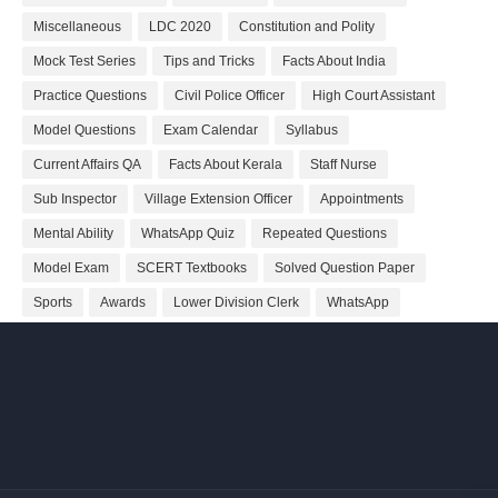
Miscellaneous
LDC 2020
Constitution and Polity
Mock Test Series
Tips and Tricks
Facts About India
Practice Questions
Civil Police Officer
High Court Assistant
Model Questions
Exam Calendar
Syllabus
Current Affairs QA
Facts About Kerala
Staff Nurse
Sub Inspector
Village Extension Officer
Appointments
Mental Ability
WhatsApp Quiz
Repeated Questions
Model Exam
SCERT Textbooks
Solved Question Paper
Sports
Awards
Lower Division Clerk
WhatsApp