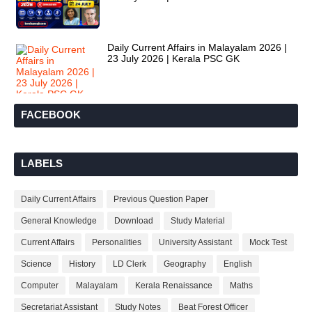
Daily Current Affairs in Malayalam 2026 |
23 July 2026 | Kerala PSC GK
FACEBOOK
LABELS
Daily Current Affairs
Previous Question Paper
General Knowledge
Download
Study Material
Current Affairs
Personalities
University Assistant
Mock Test
Science
History
LD Clerk
Geography
English
Computer
Malayalam
Kerala Renaissance
Maths
Secretariat Assistant
Study Notes
Beat Forest Officer