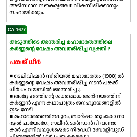
അടിസ്ഥാന സൗകര്യങ്ങൾ വികസിപ്പിക്കാനും
സഹായിക്കും.
CA-1677
അടുത്തിടെ അന്തരിച്ച മഹാഭാരതത്തിലെ
കർണ്ണന്റെ വേഷം അവതരിപ്പിച്ച വ്യക്തി ?
പങ്കജ് ധീർ
■ ടെലിവിഷൻ സീരിയൽ മഹാഭാരതം (1988) ൽ
കർണ്ണന്റെ വേഷം അവതരിപ്പിച്ച നടൻ പങ്കജ്
ധീർ 68 വയസിൽ അന്തരിച്ചു.
■ അദ്ദേഹത്തിന്റെ ശക്തമായ അഭിനയത്തിന്
കർണ്ണൻ എന്ന കഥാപാത്രം ജനഹൃദയങ്ങളിൽ
ഇടം നേടി.
■ മഹാഭാരതത്തിനപ്പുറം, ബാദ്‌ഷാ, തുംകോ നാ
ഭൂൽ പായേംഗേ, സമീൻ, ടാർസാൻ ദി വണ്ടർ
കാർ എന്നിവയുൾപ്പെടെ നിരവധി ബോളിവുഡ്
ചിത്രങ്ങളിൽ ധീർ പ്രത്യക്ഷപ്പെട്ടു.