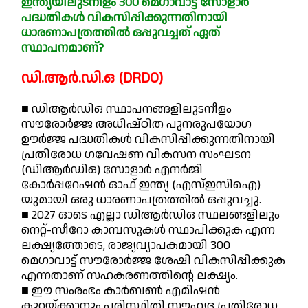
ഇന്ത്യയിലുടനീളം 300 മെഗാവാട്ട് സോളാർ
പദ്ധതികൾ വികസിപ്പിക്കുന്നതിനായി
ധാരണാപത്രത്തിൽ ഒപ്പുവച്ചത് ഏത്
സ്ഥാപനമാണ്?
ഡി.ആർ.ഡി.ഒ (DRDO)
■ ഡിആർഡിഒ സ്ഥാപനങ്ങളിലുടനീളം
സൗരോർജ്ജ അധിഷ്ഠിത പുനരുപയോഗ
ഊർജ്ജ പദ്ധതികൾ വികസിപ്പിക്കുന്നതിനായി
പ്രതിരോധ ഗവേഷണ വികസന സംഘടന
(ഡിആർഡിഒ) സോളാർ എനർജി
കോർപ്പറേഷൻ ഓഫ് ഇന്ത്യ (എസ്ഇസിഐ)
യുമായി ഒരു ധാരണാപത്രത്തിൽ ഒപ്പുവച്ചു.
■ 2027 ഓടെ എല്ലാ ഡിആർഡിഒ സ്ഥലങ്ങളിലും
നെറ്റ്-സീറോ കാമ്പസുകൾ സ്ഥാപിക്കുക എന്ന
ലക്ഷ്യത്തോടെ, രാജ്യവ്യാപകമായി 300
മെഗാവാട്ട് സൗരോർജ്ജ ശേഷി വികസിപ്പിക്കുക
എന്നതാണ് സഹകരണത്തിന്റെ ലക്ഷ്യം.
■ ഈ സംരംഭം കാർബൺ എമിഷൻ
കുറയ്ക്കാനും പരിസ്ഥിതി സൗഹൃദ പ്രതിരോധ