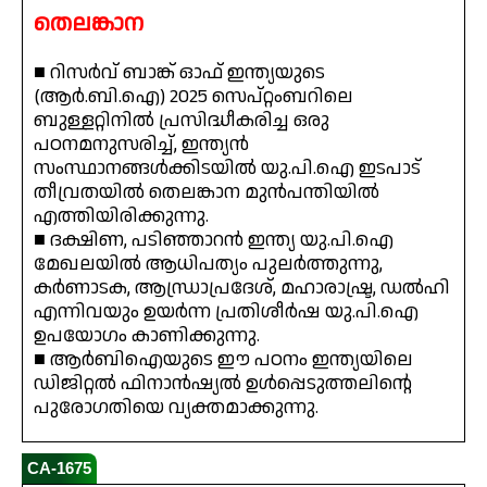
തെലങ്കാന
■ റിസർവ് ബാങ്ക് ഓഫ് ഇന്ത്യയുടെ
(ആർ.ബി.ഐ) 2025 സെപ്റ്റംബറിലെ
ബുള്ളറ്റിനിൽ പ്രസിദ്ധീകരിച്ച ഒരു
പഠനമനുസരിച്ച്, ഇന്ത്യൻ
സംസ്ഥാനങ്ങൾക്കിടയിൽ യു.പി.ഐ ഇടപാട്
തീവ്രതയിൽ തെലങ്കാന മുൻപന്തിയിൽ
എത്തിയിരിക്കുന്നു.
■ ദക്ഷിണ, പടിഞ്ഞാറൻ ഇന്ത്യ യു.പി.ഐ
മേഖലയിൽ ആധിപത്യം പുലർത്തുന്നു,
കർണാടക, ആന്ധ്രാപ്രദേശ്, മഹാരാഷ്ട്ര, ഡൽഹി
എന്നിവയും ഉയർന്ന പ്രതിശീർഷ യു.പി.ഐ
ഉപയോഗം കാണിക്കുന്നു.
■ ആർബിഐയുടെ ഈ പഠനം ഇന്ത്യയിലെ
ഡിജിറ്റൽ ഫിനാൻഷ്യൽ ഉൾപ്പെടുത്തലിന്റെ
പുരോഗതിയെ വ്യക്തമാക്കുന്നു.
CA-1675