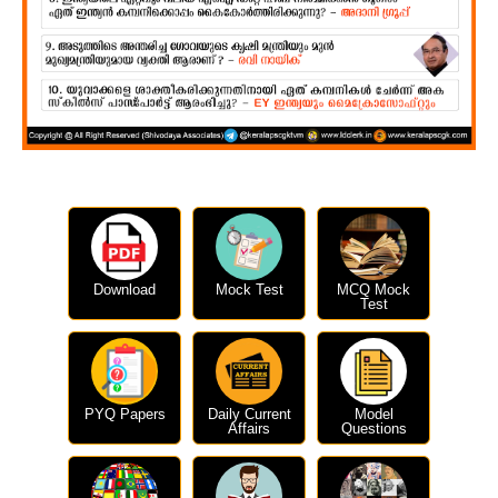
Download
Mock Test
MCQ Mock
Test
PYQ Papers
Daily Current
Model
Affairs
Questions