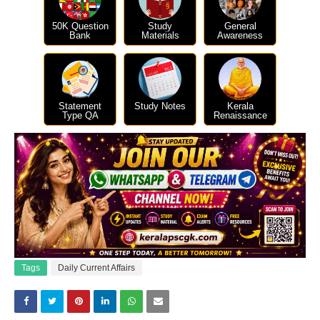
50K Question
Study
General
Bank
Materials
Awareness
Statement
Study Notes
Kerala
Type QA
Renaissance
Tags
Daily Current Affairs