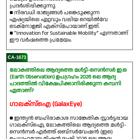
പ്രദർശിപ്പിക്കുന്നു.
■ നിരവധി രാജ്യങ്ങൾ പങ്കെടുക്കുന്ന
ഏഷ്യയിലെ ഏറ്റവും വലിയ റെയിൽവേ
ടെക്നോളജി എക്‌സ്‌പോയാണ് ഇത്.
■ “Innovation for Sustainable Mobility” എന്നതാണ്
ഈ വർഷത്തെ പ്രമേയം.
CA-1673
ലോകത്തിലെ ആദ്യത്തെ മൾട്ടി-സെൻസർ ഇ.ഒ
(Earth Observation) ഉപഗ്രഹം 2026 ലെ ആദ്യ
പാദത്തിൽ വിക്ഷേപിക്കാനിരിക്കുന്ന കമ്പനി
ഏതാണ്?
ഗാലക്‌സ്‌ഐ (GalaxEye)
■ ഇന്ത്യൻ ബഹിരാകാശ സാങ്കേതിക സ്റ്റാർട്ടപ്പായ
ഗാലക്‌സ്‌ഐ, ലോകത്തിലെ ആദ്യത്തെ മൾട്ടി-
സെൻസർ എർത്ത് ഒബ്സർവേഷൻ (ഇഒ)
ഉപഗ്രഹമായ മിഷൻ ദൃഷ്ടി 2026 ലെ ആദ്യ