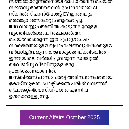
സജ്ജരാക്കുന്നതിനായി രൂപകൽപ്പന ചെയ്ത
സൗജന്യ ഓൺലൈൻ പ്രോഗ്രാമായ AI
സ്കിൽസ് പാസ്‌പോർട്ട് EY ഇന്ത്യയും
മൈക്രോസോഫ്റ്റും ആരംഭിച്ചു.
■ 16 വയസ്സും അതിൽ കൂടുതലുമുള്ള
വ്യക്തികൾക്കായി രൂപകൽപ്പന
ചെയ്‌തിരിക്കുന്ന ഈ പ്രോഗ്രാം, AI-
സാക്ഷരതയുള്ള പ്രൊഫഷണലുകൾക്കുള്ള
വർദ്ധിച്ചുവരുന്ന ആവശ്യകതയ്‌ക്കിടയിൽ
ഇന്ത്യയിലെ വർദ്ധിച്ചുവരുന്ന ഡിജിറ്റൽ
വൈദഗ്ധ്യ വിടവിനുള്ള ഒരു
പ്രതികരണമാണിത്.
■ സ്കിൽസ് പാസ്‌പോർട്ട് അടിസ്ഥാനപരമായ
കോഴ്സുകൾ, പ്രാക്ടിക്കൽ പരിശീലനങ്ങൾ,
പ്രൊജക്ട്-ബേസ്ഡ് പഠനം എന്നിവ
ഉൾക്കൊള്ളുന്നു.
Current Affairs October 2025