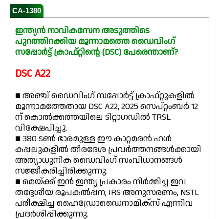
CA-1380
ഇന്ത്യൻ നാവികസേന അടുത്തിടെ
പുറത്തിറക്കിയ മൂന്നാമത്തെ ഡൈവിംഗ്
സപ്പോർട്ട് ക്രാഫ്റ്റിന്റെ (DSC) പേരെന്താണ്?
DSC A22
■ അഞ്ച് ഡൈവിംഗ് സപ്പോർട്ട് ക്രാഫ്റ്റുകളിൽ
മൂന്നാമത്തേതായ DSC A22, 2025 സെപ്റ്റംബർ 12
ന് കൊൽക്കത്തയിലെ ടിറ്റാഗഡിൽ TRSL
വിക്ഷേപിച്ചു.
■ 380 ടൺ ഭാരമുള്ള ഈ കാറ്റമരൻ ഹൾ
കപ്പലുകളിൽ തീരദേശ പ്രവർത്തനങ്ങൾക്കായി
അത്യാധുനിക ഡൈവിംഗ് സംവിധാനങ്ങൾ
സജ്ജീകരിച്ചിരിക്കുന്നു.
■ മെയ്ക്ക് ഇൻ ഇന്ത്യ പ്രകാരം നിർമ്മിച്ച ഇവ
തദ്ദേശീയ രൂപകൽപ്പന, IRS അനുസരണം, NSTL
പരീക്ഷിച്ച ഹൈഡ്രോഡൈനാമിക്സ് എന്നിവ
പ്രദർശിപ്പിക്കുന്നു.