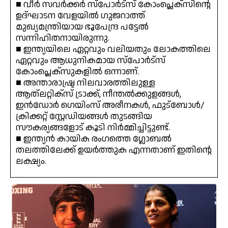
■ വീർ സവർക്കർ സ്പോർട്സ് കോംപ്ലെക്സിന്റെ
ഉദ്‌ഘാടന വേളയിൽ ഗുജറാത്ത്
മുഖ്യമന്ത്രിയായ ഭൂപേന്ദ്ര പട്ടേൽ
സന്നിഹിതനായിരുന്നു.
■ ഇന്ത്യയിലെ ഏറ്റവും വലിയതും ലോകത്തിലെ
ഏറ്റവും ആധുനികമായ സ്പോർട്സ്
കോംപ്ലെക്സുകളിൽ ഒന്നാണ്.
■ അന്താരാഷ്ട്ര നിലവാരത്തിലുള്ള
ആത്ലറ്റിക്സ് ട്രാക്ക്, നീന്തൽക്കുളങ്ങൾ,
ഇൻഡോർ ഗെയിംസ് അരീനകൾ, ഫുട്ബോൾ/
ക്രിക്കറ്റ് സ്റ്റേഡിയങ്ങൾ തുടങ്ങിയ
സൗകര്യങ്ങളോട് കൂടി നിർമ്മിച്ചിട്ടുണ്ട്.
■ ഇന്ത്യൻ കായിക രംഗത്തെ ഗ്ലോബൽ
തലത്തിലേക്ക് ഉയർത്തുക എന്നതാണ് ഇതിന്റെ
ലക്ഷ്യം.