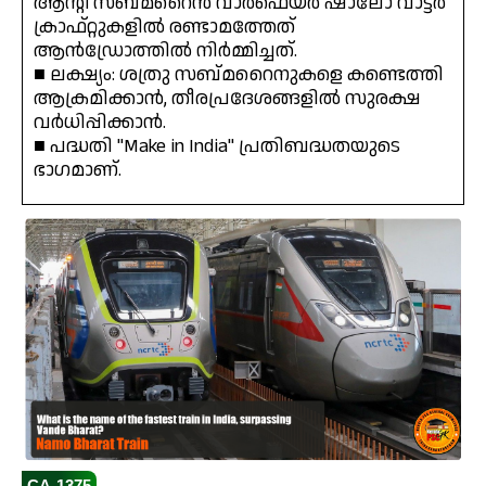
ആന്റി സബ്മറൈൻ വാർഫെയർ ഷാലോ വാട്ടർ
ക്രാഫ്റ്റുകളിൽ രണ്ടാമത്തേത്
ആൻഡ്രോത്തിൽ നിർമ്മിച്ചത്.
■ ലക്ഷ്യം: ശത്രു സബ്മറൈനുകളെ കണ്ടെത്തി
ആക്രമിക്കാൻ, തീരപ്രദേശങ്ങളിൽ സുരക്ഷ
വർധിപ്പിക്കാൻ.
■ പദ്ധതി "Make in India" പ്രതിബദ്ധതയുടെ
ഭാഗമാണ്.
CA-1375