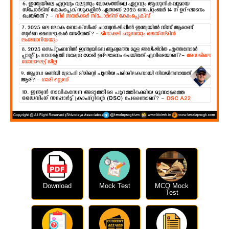
Download
Mock Test
MCQ Mock
Test