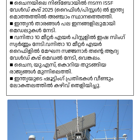
■ ചൈനയിലെ നിങ്‌ബോയിൽ നടന്ന ISSF
വേൾഡ് കപ്പ് 2025 (റൈഫിൾ/പിസ്റ്റൾ) ൽ ഇന്ത്യ
മൊത്തത്തിൽ അഞ്ചാം സ്ഥാനത്തെത്തി.
■ ഇന്ത്യൻ താരങ്ങൾ പല ഇനങ്ങളിലുമായി
മെഡലുകൾ നേടി.
■ വനിതാ 10 മീറ്റർ എയർ പിസ്റ്റളിൽ ഇഷ സിംഗ്
സ്വർണ്ണം നേടി.വനിതാ 10 മീറ്റർ എയർ
റൈഫിളിൽ മേഘന സജ്ജനാർ തന്റെ ആദ്യ
വേൾഡ് കപ്പ് മെഡൽ നേടി, വെങ്കലം.
■ ചൈന, യു.എസ്, കൊറിയ തുടങ്ങിയ
രാജ്യങ്ങൾ മുന്നിലെത്തി.
■ ഇന്ത്യയുടെ ഷൂട്ടിംഗ് പ്രതിഭകൾ വീണ്ടും
ലോകതലത്തിൽ കഴിവ് തെളിയിച്ചു.