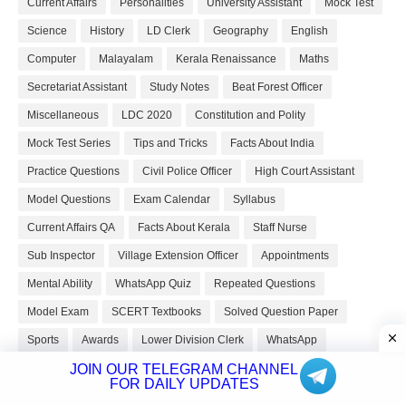
Current Affairs
Personalities
University Assistant
Mock Test
Science
History
LD Clerk
Geography
English
Computer
Malayalam
Kerala Renaissance
Maths
Secretariat Assistant
Study Notes
Beat Forest Officer
Miscellaneous
LDC 2020
Constitution and Polity
Mock Test Series
Tips and Tricks
Facts About India
Practice Questions
Civil Police Officer
High Court Assistant
Model Questions
Exam Calendar
Syllabus
Current Affairs QA
Facts About Kerala
Staff Nurse
Sub Inspector
Village Extension Officer
Appointments
Mental Ability
WhatsApp Quiz
Repeated Questions
Model Exam
SCERT Textbooks
Solved Question Paper
Sports
Awards
Lower Division Clerk
WhatsApp
JOIN OUR TELEGRAM CHANNEL
FOR DAILY UPDATES