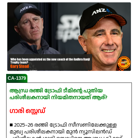
CA-1379
ആന്ധ്ര രഞ്ജി ട്രോഫി ടീമിന്റെ പുതിയ
പരിശീലകനായി നിയമിതനായത് ആര്?
ഗാരി സ്റ്റെഡ്
■ 2025–26 രഞ്ജി ട്രോഫി സീസണിലേക്കുള്ള
മുഖ്യ പരിശീലകനായി മുൻ ന്യൂസിലൻഡ്