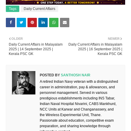
Tags
Daily Current Affairs
OLDER
NEWER
Daily Current Affairs in Malayalam
Daily Current Affairs in Malayalam
2025 | 14 September 2025 |
2025 | 16 September 2025 |
Kerala PSC GK
Kerala PSC GK
POSTED BY
SANTHOSH NAIR
A retired Indian Navy veteran with a distinguished
career in administration, pay & allowances, and
personnel management. Served in various
prestigious establishments including INS Tabar,
Indian Naval Hospital Nivarini, CABS Mankhurd,
NCC Units at Karwar and Changanassery, and
the Wireless Experimental Unit, Thane.
Passionate about education, competitive exam
preparation, and sharing knowledge through