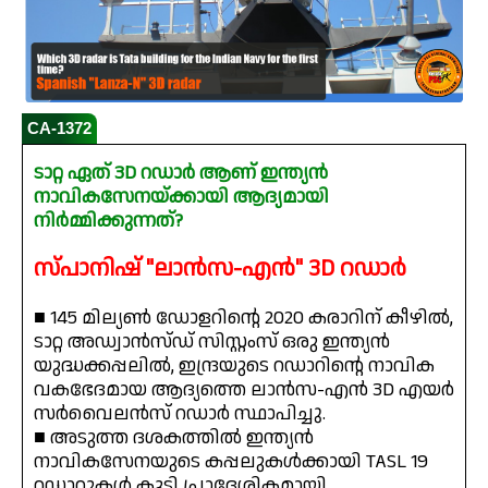
CA-1372
ടാറ്റ ഏത് 3D റഡാർ ആണ് ഇന്ത്യൻ
നാവികസേനയ്ക്കായി ആദ്യമായി
നിർമ്മിക്കുന്നത്?
സ്പാനിഷ് "ലാൻസ-എൻ" 3D റഡാർ
■ 145 മില്യൺ ഡോളറിന്റെ 2020 കരാറിന് കീഴിൽ,
ടാറ്റ അഡ്വാൻസ്ഡ് സിസ്റ്റംസ് ഒരു ഇന്ത്യൻ
യുദ്ധക്കപ്പലിൽ, ഇന്ദ്രയുടെ റഡാറിന്റെ നാവിക
വകഭേദമായ ആദ്യത്തെ ലാൻസ-എൻ 3D എയർ
സർവൈലൻസ് റഡാർ സ്ഥാപിച്ചു.
■ അടുത്ത ദശകത്തിൽ ഇന്ത്യൻ
നാവികസേനയുടെ കപ്പലുകൾക്കായി TASL 19
റഡാറുകൾ കൂടി പ്രാദേശികമായി