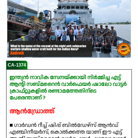
CA-1374
ഇന്ത്യൻ നാവിക സേനയ്ക്കായി നിർമ്മിച്ച എട്ട്
ആന്റി സബ്മറൈൻ വാർഫെയർ ഷാലോ വാട്ടർ
ക്രാഫ്റ്റുകളിൽ രണ്ടാമത്തേതിന്ടെ
പേരെന്താണ് ?
ആൻഡ്രോത്ത്
■ ഗാർഡൻ റീച്ച് ഷിപ്പ് ബിൽഡേഴ്‌സ് ആൻഡ്
എഞ്ചിനീയർസ്, കൊൽക്കത്ത യാണ് ഈ എട്ട്