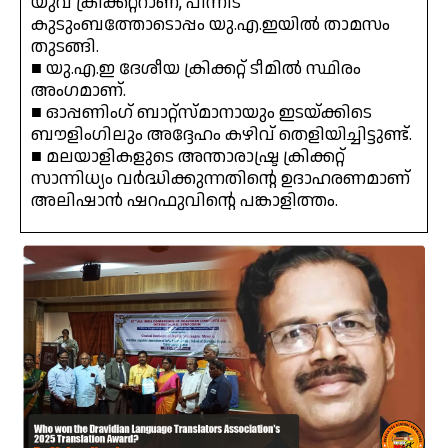
യുവ ക്രിക്കറ്ററാണ്, പിന്നീട്
കുടുംബത്തോടൊപ്പം യു.എ.ഇയിൽ താമസം
തുടങ്ങി.
■ യു.എ.ഇ ദേശീയ ക്രിക്കറ്റ് ടീമിൽ സ്ഥിരം
അംഗമാണ്.
■ ഓപ്പണിംഗ് ബാറ്റ്സ്മാനായും ഇടയ്ക്കിടെ
ബൗളിംഗിലും അദ്ദേഹം കഴിവ് തെളിയിച്ചിട്ടുണ്ട്.
■ മലയാളികളുടെ അന്താരാഷ്ട്ര ക്രിക്കറ്റ്
സാന്നിധ്യം വർദ്ധിക്കുന്നതിന്റെ ഉദാഹരണമാണ്
അലിഷാൻ ഷറഫുവിന്റെ പങ്കാളിത്തം.