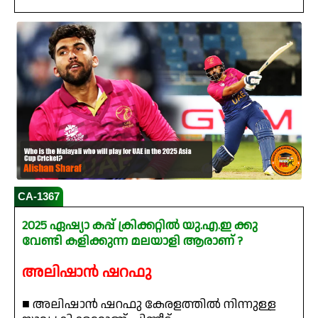
CA-1367
2025 ഏഷ്യാ കപ്പ് ക്രിക്കറ്റിൽ യു.എ.ഇ ക്കു
വേണ്ടി കളിക്കുന്ന മലയാളി ആരാണ് ?
അലിഷാൻ ഷറഫു
■ അലിഷാൻ ഷറഫു കേരളത്തിൽ നിന്നുള്ള