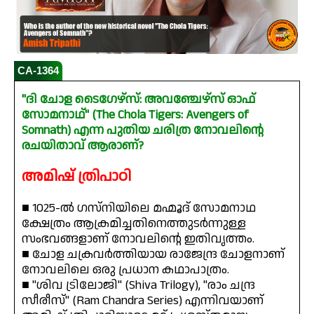
CA-1364
"ദി ചോള ടൈഗേഴ്‌സ്: അവഞ്ചേഴ്‌സ് ഓഫ്
സോമനാഥ്" (The Chola Tigers: Avengers of
Somnath) എന്ന പുതിയ ചരിത്ര നോവലിൻ്റെ
രചയിതാവ് ആരാണ്?
അമിഷ് ത്രിപാഠി
■ 1025-ൽ ഗസ്നിയിലെ മഹ്മൂദ് സോമനാഥ
ക്ഷേത്രം ആക്രമിച്ചതിനെത്തുടർന്നുള്ള
സംഭവങ്ങളാണ് നോവലിൻ്റെ ഇതിവൃത്തം.
■ ചോള ചക്രവർത്തിയായ രാജേന്ദ്ര ചോളനാണ്
നോവലിലെ ഒരു പ്രധാന കഥാപാത്രം.
■ "ശിവ ട്രിലോജി" (Shiva Trilogy), "രാം ചന്ദ്ര
സീരീസ്" (Ram Chandra Series) എന്നിവയാണ്