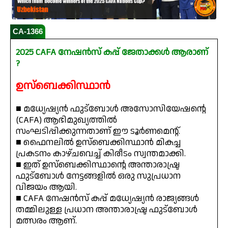
CA-1366
2025 CAFA നേഷൻസ് കപ്പ് ജേതാക്കൾ ആരാണ്
?
ഉസ്‌ബെക്കിസ്ഥാൻ
■ മധ്യേഷ്യൻ ഫുട്ബോൾ അസോസിയേഷന്റെ
(CAFA) ആഭിമുഖ്യത്തിൽ
സംഘടിപ്പിക്കുന്നതാണ് ഈ ടൂർണമെന്റ്.
■ ഫൈനലിൽ ഉസ്‌ബെക്കിസ്ഥാൻ മികച്ച
പ്രകടനം കാഴ്ചവെച്ച് കിരീടം സ്വന്തമാക്കി.
■ ഇത് ഉസ്‌ബെക്കിസ്ഥാന്റെ അന്താരാഷ്ട്ര
ഫുട്ബോൾ നേട്ടങ്ങളിൽ ഒരു സുപ്രധാന
വിജയം ആയി.
■ CAFA നേഷൻസ് കപ്പ് മധ്യേഷ്യൻ രാജ്യങ്ങൾ
തമ്മിലുള്ള പ്രധാന അന്താരാഷ്ട്ര ഫുട്ബോൾ
മത്സരം ആണ്.