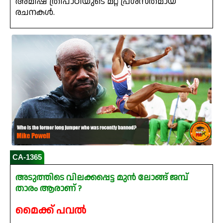
അമിഷ് ത്രിപാഠിയുടെ മറ്റ് പ്രശസ്‌തമായ
രചനകൾ.
CA-1365
അടുത്തിടെ വിലക്കപ്പെട്ട മുൻ ലോങ്ങ് ജമ്പ്
താരം ആരാണ് ?
മൈക്ക് പവൽ