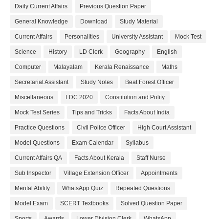
Daily Current Affairs
Previous Question Paper
General Knowledge
Download
Study Material
Current Affairs
Personalities
University Assistant
Mock Test
Science
History
LD Clerk
Geography
English
Computer
Malayalam
Kerala Renaissance
Maths
Secretariat Assistant
Study Notes
Beat Forest Officer
Miscellaneous
LDC 2020
Constitution and Polity
Mock Test Series
Tips and Tricks
Facts About India
Practice Questions
Civil Police Officer
High Court Assistant
Model Questions
Exam Calendar
Syllabus
Current Affairs QA
Facts About Kerala
Staff Nurse
Sub Inspector
Village Extension Officer
Appointments
Mental Ability
WhatsApp Quiz
Repeated Questions
Model Exam
SCERT Textbooks
Solved Question Paper
Sports
Awards
Lower Division Clerk
WhatsApp