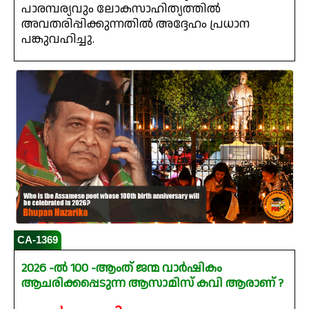
പാരമ്പര്യവും ലോകസാഹിത്യത്തിൽ
അവതരിപ്പിക്കുന്നതിൽ അദ്ദേഹം പ്രധാന
പങ്കുവഹിച്ചു.
CA-1369
2026 -ൽ 100 -ആംത് ജന്മ വാർഷികം
ആചരിക്കപ്പെടുന്ന ആസാമിസ് കവി ആരാണ് ?