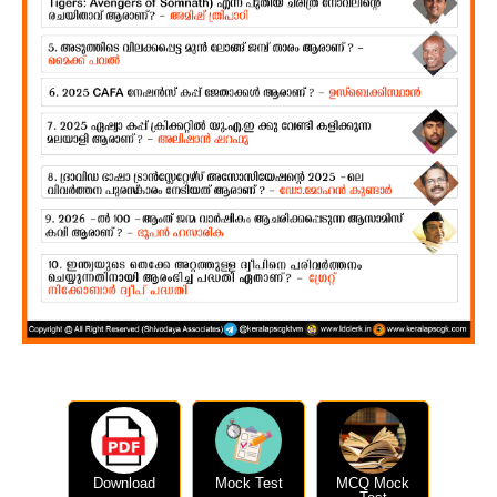
Download
Mock Test
MCQ Mock