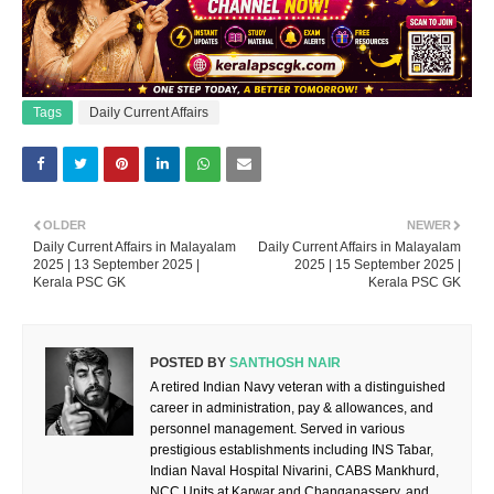
Tags
Daily Current Affairs
OLDER
NEWER
Daily Current Affairs in Malayalam
Daily Current Affairs in Malayalam
2025 | 13 September 2025 |
2025 | 15 September 2025 |
Kerala PSC GK
Kerala PSC GK
POSTED BY
SANTHOSH NAIR
A retired Indian Navy veteran with a distinguished
career in administration, pay & allowances, and
personnel management. Served in various
prestigious establishments including INS Tabar,
Indian Naval Hospital Nivarini, CABS Mankhurd,
NCC Units at Karwar and Changanassery, and