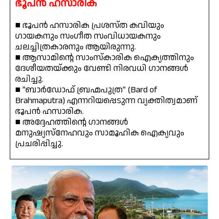
ഭൂപൻ ഹസാരിക
■ ഭൂപൻ ഹസാരിക പ്രശസ്ത കവിയും
ഗായകനും സംഗീത സംവിധായകനും
ചലച്ചിത്രകാരനും ആയിരുന്നു.
■ ആസാമിന്റെ സാംസ്കാരിക ഐക്യത്തിനും
ദേശീയതയ്‌ക്കും വേണ്ടി നിരവധി ഗാനങ്ങൾ
രചിച്ചു.
■ "ബാർഡോഫ് ബ്രഹ്മപുത്ര" (Bard of
Brahmaputra) എന്നറിയപ്പെടുന്ന വ്യക്തിത്വമാണ്
ഭൂപൻ ഹസാരിക.
■ അദ്ദേഹത്തിന്റെ ഗാനങ്ങൾ
മനുഷ്യസ്നേഹവും സാമൂഹിക ഐക്യവും
പ്രചരിപ്പിച്ചു.