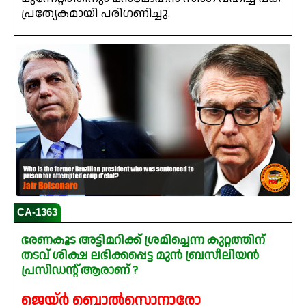
പ്രത്യേകമായി പരിഗണിച്ചു.
CA-1363
ഭരണകൂട അട്ടിമറിക്ക് ശ്രമിച്ചെന്ന കുറ്റത്തിന്
തടവ് ശിക്ഷ ലഭിക്കപ്പെട്ട മുൻ ബ്രസീലിയൻ
പ്രസിഡന്റ് ആരാണ് ?
ജെയ്‌ർ ബൊൽസൊനാരോ