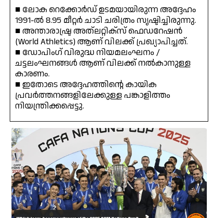
■ ലോക റെക്കോർഡ് ഉടമയായിരുന്ന അദ്ദേഹം
1991-ൽ 8.95 മീറ്റർ ചാടി ചരിത്രം സൃഷ്ടിച്ചിരുന്നു.
■ അന്താരാഷ്ട്ര അത്‌ലറ്റിക്‌സ് ഫെഡറേഷൻ
(World Athletics) ആണ് വിലക്ക് പ്രഖ്യാപിച്ചത്.
■ ഡോപിംഗ് വിരുദ്ധ നിയമലംഘനം /
ചട്ടലംഘനങ്ങൾ ആണ് വിലക്ക് നൽകാനുള്ള
കാരണം.
■ ഇതോടെ അദ്ദേഹത്തിന്റെ കായിക
പ്രവർത്തനങ്ങളിലേക്കുള്ള പങ്കാളിത്തം
നിയന്ത്രിക്കപ്പെട്ടു.