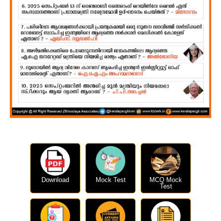
Download
Mock Test
MCQ Mock
Test