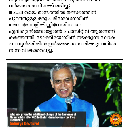
വർഷത്തെ വിലക്ക് ലഭിച്ചു.
■ 2024 മെയ് മാസത്തിൽ മത്സരത്തിന്
പുറത്തുള്ള ഒരു പരിശോധനയിൽ
അനാബോളിക് സ്റ്റിറോയിഡായ
എപ്പിട്രെൻബോളോൺ പോസിറ്റീവ് ആണെന്ന്
കണ്ടെത്തി, ടോക്കിയോയിൽ നടക്കുന്ന ലോക
ചാമ്പ്യൻഷിപ്പിൽ ഉൾപ്പെടെ മത്സരിക്കുന്നതിൽ
നിന്ന് വിലക്കപ്പെട്ടു.