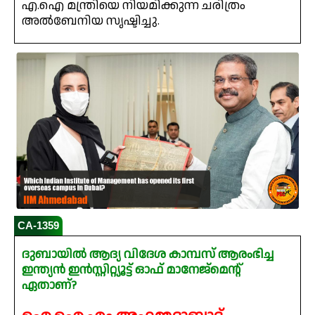
എ.ഐ മന്ത്രിയെ നിയമിക്കുന്ന ചരിത്രം
അൽബേനിയ സൃഷ്ടിച്ചു.
CA-1359
ദുബായിൽ ആദ്യ വിദേശ കാമ്പസ് ആരംഭിച്ച
ഇന്ത്യൻ ഇൻസ്റ്റിറ്റ്യൂട്ട് ഓഫ് മാനേജ്മെന്റ്
ഏതാണ്?