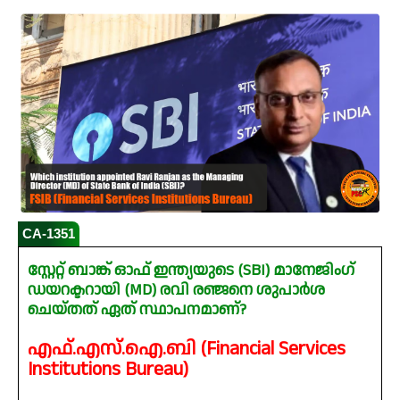
CA-1351
സ്റ്റേറ്റ് ബാങ്ക് ഓഫ് ഇന്ത്യയുടെ (SBI) മാനേജിംഗ്
ഡയറക്ടറായി (MD) രവി രഞ്ജനെ ശുപാർശ
ചെയ്തത് ഏത് സ്ഥാപനമാണ്?
എഫ്‌.എസ്‌.ഐ.ബി (Financial Services
Institutions Bureau)