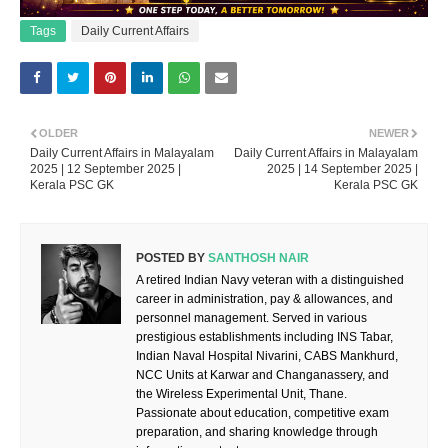
Tags
Daily Current Affairs
OLDER
NEWER
Daily Current Affairs in Malayalam
Daily Current Affairs in Malayalam
2025 | 12 September 2025 |
2025 | 14 September 2025 |
Kerala PSC GK
Kerala PSC GK
POSTED BY
SANTHOSH NAIR
A retired Indian Navy veteran with a distinguished
career in administration, pay & allowances, and
personnel management. Served in various
prestigious establishments including INS Tabar,
Indian Naval Hospital Nivarini, CABS Mankhurd,
NCC Units at Karwar and Changanassery, and
the Wireless Experimental Unit, Thane.
Passionate about education, competitive exam
preparation, and sharing knowledge through