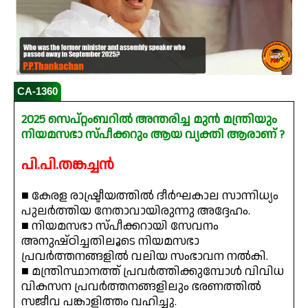
CA-1360
2025 സെപ്റ്റംബറിൽ അന്തരിച്ച മുൻ മന്ത്രിയും
നിയമസഭാ സ്‌പീക്കറും ആയ വ്യക്തി ആരാണ് ?
പി.പി.തങ്കച്ചൻ
■ കേരള രാഷ്ട്രീയത്തിൽ ദീർഘകാല സാന്നിധ്യം
പുലർത്തിയ നേതാവായിരുന്നു അദ്ദേഹം.
■ നിയമസഭാ സ്പീക്കറായി സേവനം
അനുഷ്ഠിച്ചതിലൂടെ നിയമസഭാ
പ്രവർത്തനങ്ങളിൽ വലിയ സംഭാവന നൽകി.
■ മന്ത്രിസ്ഥാനത്ത് പ്രവർത്തിക്കുമ്പോൾ വിവിധ
വികസന പ്രവർത്തനങ്ങളിലും ഭരണത്തിൽ
സജീവ പങ്കാളിത്തം വഹിച്ചു.