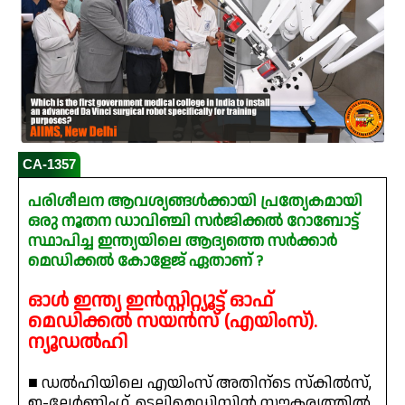
CA-1357
പരിശീലന ആവശ്യങ്ങൾക്കായി പ്രത്യേകമായി
ഒരു നൂതന ഡാവിഞ്ചി സർജിക്കൽ റോബോട്ട്
സ്ഥാപിച്ച ഇന്ത്യയിലെ ആദ്യത്തെ സർക്കാർ
മെഡിക്കൽ കോളേജ് ഏതാണ് ?
ഓൾ ഇന്ത്യ ഇൻസ്റ്റിറ്റ്യൂട്ട് ഓഫ്
മെഡിക്കൽ സയൻസ് (എയിംസ്).
ന്യൂഡൽഹി
■ ഡൽഹിയിലെ എയിംസ് അതിന്ടെ സ്‌കിൽസ്,
ഇ-ലേർണിംഗ്, ടെലിമെഡിസിൻ സൗകര്യത്തിൽ