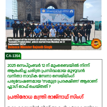
CA-1354
2025 സെപ്റ്റംബർ 12 ന് മുംബൈയിൽ നിന്ന്
ആരംഭിച്ച ചരിത്ര പ്രസിദ്ധമായ മുഴുവൻ
വനിതാ നാവിക സേനാ സെയ്‌ലിംഗ്
പര്യവേഷണമായ 'സമുദ്ര പ്രദക്ഷിണ' ആരാണ്
ഫ്ലാഗ് ഓഫ് ചെയ്തത് ?
പ്രതിരോധ മന്ത്രി രാജ്‌നാഥ് സിംഗ്