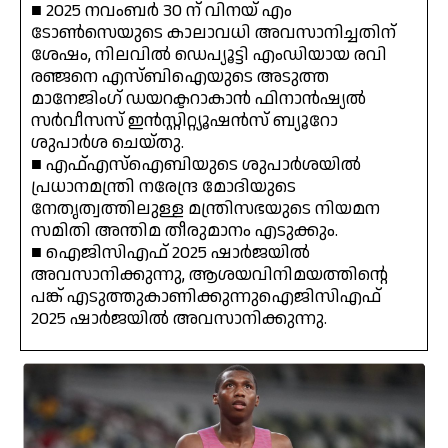
■ 2025 നവംബർ 30 ന് വിനയ് എം
ടോൺസെയുടെ കാലാവധി അവസാനിച്ചതിന്
ശേഷം, നിലവിൽ ഡെപ്യൂട്ടി എം‌ഡിയായ രവി
രഞ്ജനെ എസ്‌ബി‌ഐയുടെ അടുത്ത
മാനേജിംഗ് ഡയറക്ടറാകാൻ ഫിനാൻഷ്യൽ
സർവീസസ് ഇൻസ്റ്റിറ്റ്യൂഷൻസ് ബ്യൂറോ
ശുപാർശ ചെയ്തു.
■ എഫ്‌എസ്‌ഐബിയുടെ ശുപാർശയിൽ
പ്രധാനമന്ത്രി നരേന്ദ്ര മോദിയുടെ
നേതൃത്വത്തിലുള്ള മന്ത്രിസഭയുടെ നിയമന
സമിതി അന്തിമ തീരുമാനം എടുക്കും.
■ ഐ‌ജി‌സി‌എഫ് 2025 ഷാർജയിൽ
അവസാനിക്കുന്നു, ആശയവിനിമയത്തിന്റെ
പങ്ക് എടുത്തുകാണിക്കുന്നുഐ‌ജി‌സി‌എഫ്
2025 ഷാർജയിൽ അവസാനിക്കുന്നു.