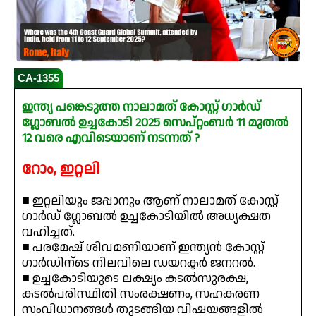
CA-1355
ഇന്ത്യ പങ്കെടുത്ത നാലാമത് കോസ്റ്റ് ഗാർഡ്
ഗ്ലോബൽ ഉച്ചകോടി 2025 സെപ്റ്റംബർ 11 മുതൽ
12 വരെ എവിടെയാണ് നടന്നത് ?
റോം, ഇറ്റലി
■ ഇറ്റലിയും ജപ്പാനും ആണ് നാലാമത് കോസ്റ്റ്
ഗാർഡ് ഗ്ലോബൽ ഉച്ചകോടിയിൽ അധ്യക്ഷത
വഹിച്ചത്.
■ പരമേഷ് ശിവമണിയാണ് ഇന്ത്യൻ കോസ്റ്റ്
ഗാർഡിന്ടെ നിലവിലെ ഡയറക്ടർ ജനറൽ.
■ ഉച്ചകോടിയുടെ ലക്ഷ്യം കടൽസുരക്ഷ,
കടൽപരിസ്ഥിതി സംരക്ഷണം, സഹകരണ
സംവിധാനങ്ങൾ തുടങ്ങിയ വിഷയങ്ങളിൽ