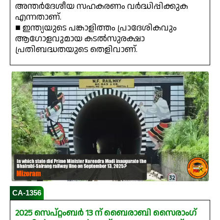
അന്തർദേശീയ സഹകരണം വർദ്ധിപ്പിക്കുക
എന്നതാണ്.
■ ഇന്ത്യയുടെ പങ്കാളിത്തം പ്രാദേശികവും
ആഗോളവുമായ കടൽസുരക്ഷാ
പ്രതിബദ്ധതയുടെ തെളിവാണ്.
CA-1356
2025 സെപ്റ്റംബർ 13 ന് ബൈരാബി സൈരാംഗ്