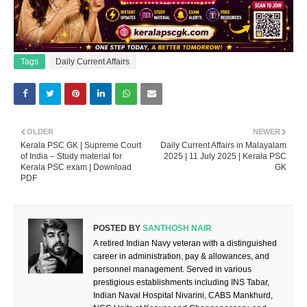
Tags
Daily Current Affairs
OLDER
NEWER
Kerala PSC GK | Supreme Court
Daily Current Affairs in Malayalam
of India – Study material for
2025 | 11 July 2025 | Kerala PSC
Kerala PSC exam | Download
GK
PDF
POSTED BY
SANTHOSH NAIR
A retired Indian Navy veteran with a distinguished
career in administration, pay & allowances, and
personnel management. Served in various
prestigious establishments including INS Tabar,
Indian Naval Hospital Nivarini, CABS Mankhurd,