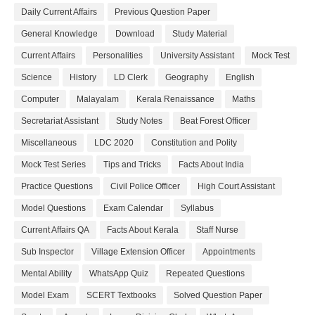
Daily Current Affairs
Previous Question Paper
General Knowledge
Download
Study Material
Current Affairs
Personalities
University Assistant
Mock Test
Science
History
LD Clerk
Geography
English
Computer
Malayalam
Kerala Renaissance
Maths
Secretariat Assistant
Study Notes
Beat Forest Officer
Miscellaneous
LDC 2020
Constitution and Polity
Mock Test Series
Tips and Tricks
Facts About India
Practice Questions
Civil Police Officer
High Court Assistant
Model Questions
Exam Calendar
Syllabus
Current Affairs QA
Facts About Kerala
Staff Nurse
Sub Inspector
Village Extension Officer
Appointments
Mental Ability
WhatsApp Quiz
Repeated Questions
Model Exam
SCERT Textbooks
Solved Question Paper