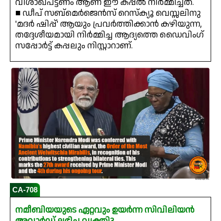
വിശാഖപട്ടണം ആണ് ഈ കപ്പൽ നിർമ്മിച്ചത്.
■ ഡീപ് സബ്‌മെർജെൻസ് റെസ്ക്യൂ വെസ്സലിനു
'മദർ ഷിപ്പ്' ആയും പ്രവർത്തിക്കാൻ കഴിയുന്ന,
തദ്ദേശീയമായി നിർമ്മിച്ച ആദ്യത്തെ ഡൈവിംഗ്
സപ്പോർട്ട് കപ്പലും നിസ്റ്റാറാണ്.
CA-708
നമീബിയയുടെ ഏറ്റവും ഉയർന്ന സിവിലിയൻ
അവാർഡ് ലഭിച്ച വ്യക്തി?