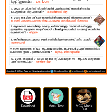
Download
Mock Test
MCQ Mock
Test