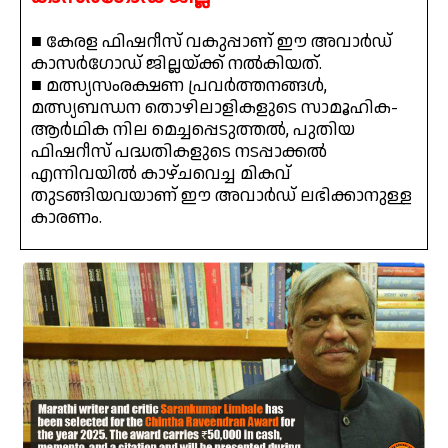
■ കേരള ഫിഷറീസ് വകുപ്പാണ് ഈ അവാർഡ്
കാസർഗോഡ് ജില്ലയ്ക്ക് നൽകിയത്.
■ മത്സ്യസംരക്ഷണ പ്രവർത്തനങ്ങൾ,
മത്സ്യബന്ധന തൊഴിലാളികളുടെ സാമൂഹിക-
ആർഥിക നില മെച്ചപ്പെടുത്തൽ, പുതിയ
ഫിഷറീസ് പദ്ധതികളുടെ നടപ്പാക്കൽ
എന്നിവയിൽ കാഴ്ചവെച്ച മികവ്
തുടങ്ങിയവയാണ് ഈ അവാർഡ് ലഭിക്കാനുള്ള
കാരണം.