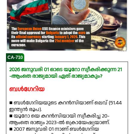
CA-710
2026 ജനുവരി 01 ഓടെ യൂറോ സ്വീകരിക്കുന്ന 21
-ആംതെ രാജ്യമായി ഏത് രാജ്യമാകും?
ബൾഗേറിയ
■ ബൾഗേറിയയുടെ കറൻസിയാണ് ലെവ് (51.44
ഇന്ത്യൻ രൂപ).
■ യൂറോ യെ കറൻസിയായി സ്വീകരിച്ച 20-
ആംതെ രാജ്യം 2023-ൽ ക്രൊയേഷ്യയാണ്.
■ 2007 ജനുവരി 01 നാണ് ബൾഗേറിയ