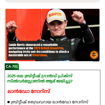
CA-701
2025-ലെ ബ്രിട്ടീഷ് ഗ്രാൻഡ് പ്രിക്സ്
സിൽവർസ്റ്റോണിൽ ആര് ജയിച്ചു?
ലാൻഡോ നോറിസ്
■ ബ്രിട്ടീഷ് ഡ്രൈവറായ ലാൻഡോ നോറിസ്