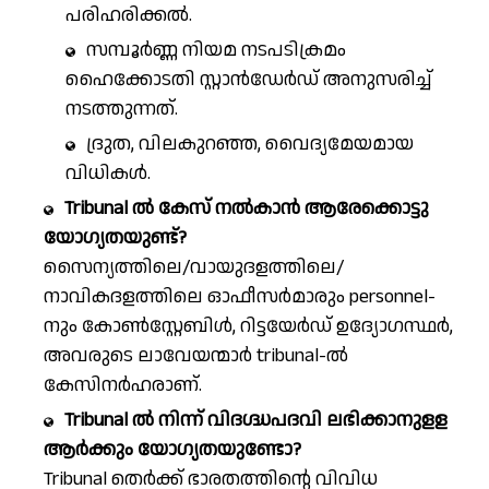
പരിഹരിക്കൽ.
സമ്പൂർണ്ണ നിയമ നടപടിക്രമം
ഹൈക്കോടതി സ്റ്റാൻഡേർഡ് അനുസരിച്ച്
നടത്തുന്നത്.
ദ്രുത, വിലകുറഞ്ഞ, വൈദ്യമേയമായ
വിധികൾ.
Tribunal ൽ കേസ് നൽകാൻ ആരേക്കൊട്ടു
യോഗ്യതയുണ്ട്?
സൈന്യത്തിലെ/വായുദളത്തിലെ/
നാവികദളത്തിലെ ഓഫീസർമാരും personnel-
നും കോൺസ്റ്റേബിൾ, റിട്ടയേർഡ് ഉദ്യോഗസ്ഥർ,
അവരുടെ ലാവേയന്മാർ tribunal-ൽ
കേസിനർഹരാണ്.
Tribunal ൽ നിന്ന് വിദഗ്ദ്ധപദവി ലഭിക്കാനുളള
ആര്‍ക്കും യോഗ്യതയുണ്ടോ?
Tribunal തെർക്ക് ഭാരതത്തിന്റെ വിവിധ