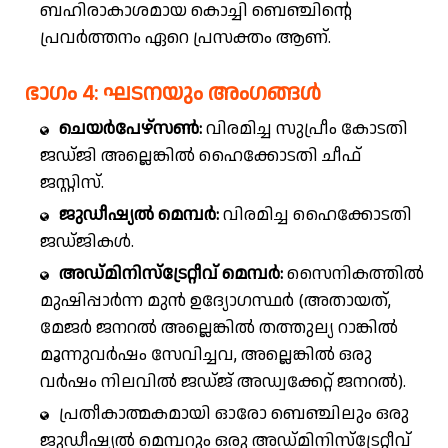
ബഹിരാകാശമായ കൊച്ചി ബെഞ്ചിന്റെ
പ്രവർത്തനം ഏറെ പ്രസക്തം ആണ്.
ഭാഗം 4: ഘടനയും അംഗങ്ങൾ
ചെയർപേഴ്സൺ:
വിരമിച്ച സുപ്രീം കോടതി
ജഡ്ജി അല്ലെങ്കിൽ ഹൈക്കോടതി ചീഫ്
ജസ്റ്റിസ്.
ജുഡീഷ്യൽ മെമ്പർ:
വിരമിച്ച ഹൈക്കോടതി
ജഡ്ജികൾ.
അഡ്മിനിസ്ട്രേറ്റീവ് മെമ്പർ:
സൈനികത്തിൽ
മുഷിപ്പാർന്ന മുൻ ഉദ്യോഗസ്ഥർ (അതായത്,
മേജർ ജനറൽ അല്ലെങ്കിൽ തത്തുല്യ റാങ്കിൽ
മൂന്നുവർഷം സേവിച്ചവ, അല്ലെങ്കിൽ ഒരു
വർഷം നിലവിൽ ജഡ്ജ് അഡ്വക്കേറ്റ് ജനറൽ).
പ്രതീകാത്മകമായി ഓരോ ബെഞ്ചിലും ഒരു
ജുഡീഷ്യൽ മെമ്പറും ഒരു അഡ്മിനിസ്ട്രേറ്റീവ്