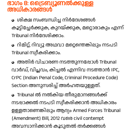
ഭാഗം 8: ട്രൈബ്യൂണൽക്കുള്ള
അധികാരങ്ങൾ
ശിക്ഷ സംബന്ധിച്ച നിർദേശങ്ങൾ
കൂട്ടിച്ചേർക്കുക, കുറയ്ക്കുക, മറ്റൊരാകും എന്ന്
Tribunal നിർദേശിക്കാം.
റിമിറ്റ്, റിവ്യൂ അഥവാ മറ്റെന്തെങ്കിലും നടപടി
Tribunal സ്വീകരിക്കാം.
അതിർ വിചാരണ നടത്തുന്നപ്പോൾ Tribunal
വാർഡ്, വിപ്ലവം, കിച്ചൽ എന്നിവ നടത്താൻ IPC,
CrPC (Indian Penal Code, Criminal Procedure Code)
Section അനുസരിച്ച് അർഹതയുള്ളത്.
Tribunal ൽ നൽകിയ തീരുമാനങ്ങൾക്ക്
നടപ്പാക്കൽ നടപടി സ്വീകരിക്കാൻ അധികാരം
ഉള്ളതാണെങ്കിലും ആദ്യം Armed Forces Tribunal
(Amendment) Bill, 2012 വരെ civil contempt
അവസാനിക്കാൻ കൂടുതൽ തർക്കങ്ങൾ