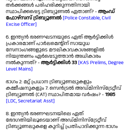
തർക്കങ്ങൾ പരിഹരിക്കുന്നതിനായി
സ്ഥാപിക്കപ്പെട്ട ട്രിബ്യൂണൽ ഏതാണ്? -
ആംഡ്
ഫോഴ്‌സസ് ട്രിബ്യൂണൽ
[Police Constable, Civil
Excise Officer]
6. ഇന്ത്യൻ ഭരണഘടനയുടെ ഏത് ആർട്ടിക്കിൾ
പ്രകാരമാണ് പാർലമെന്റിന് സായുധ
സേനാംഗങ്ങളുടെ മൗലികാവകാശങ്ങളിൽ
നിയന്ത്രണം ഏർപ്പെടുത്താൻ അധികാരം
നൽകുന്നത്? -
ആർട്ടിക്കിൾ 33
[KAS Prelims, Degree
Level Mains]
ഭാഗം 2: മറ്റ് പ്രധാന ട്രിബ്യൂണലുകളും
കമ്മീഷനുകളും 7. സെൻട്രൽ അഡ്മിനിസ്ട്രേറ്റീവ്
ട്രിബ്യൂണൽ (CAT) സ്ഥാപിതമായ വർഷം? -
1985
[LDC, Secretariat Asst]
8. ഇന്ത്യൻ ഭരണഘടനയിലെ ഏത്
ഭേദഗതിയിലൂടെയാണ് അഡ്മിനിസ്ട്രേറ്റീവ്
ട്രിബ്യൂണലുകളെ കുറിച്ച് പ്രതിപാദിക്കുന്ന ഭാഗം