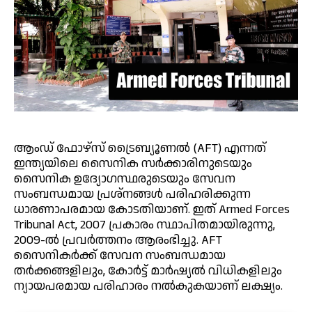
ആംഡ് ഫോഴ്സ് ട്രൈബ്യൂണൽ (AFT) എന്നത്
ഇന്ത്യയിലെ സൈനിക സർക്കാരിനുടെയും
സൈനിക ഉദ്യോഗസ്ഥരുടെയും സേവന
സംബന്ധമായ പ്രശ്നങ്ങൾ പരിഹരിക്കുന്ന
ധാരണാപരമായ കോടതിയാണ്. ഇത് Armed Forces
Tribunal Act, 2007 പ്രകാരം സ്ഥാപിതമായിരുന്നു,
2009-ൽ പ്രവർത്തനം ആരംഭിച്ചു. AFT
സൈനികർക്ക് സേവന സംബന്ധമായ
തർക്കങ്ങളിലും, കോർട്ട് മാർഷ്യൽ വിധികളിലും
ന്യായപരമായ പരിഹാരം നൽകുകയാണ് ലക്ഷ്യം.