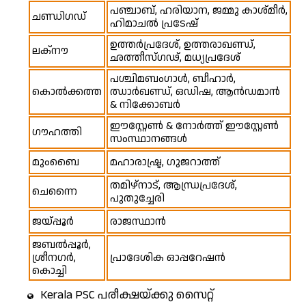
പഞ്ചാബ്, ഹരിയാന, ജമ്മു കാശ്മീർ,
ചണ്ഡിഗഡ്
ഹിമാചൽ പ്രടേഷ്
ഉത്തർപ്രദേശ്, ഉത്തരാഖണ്ഡ്,
ലക്നൗ
ഛത്തീസ്ഗഢ്, മധ്യപ്രദേശ്
പശ്ചിമബംഗാൾ, ബീഹാർ,
കൊൽക്കത്ത
ഝാർഖണ്ഡ്, ഒഡിഷ, ആൻഡമാൻ
& നിക്കോബർ
ഈസ്റ്റേൺ & നോർത്ത് ഈസ്റ്റേൺ
ഗൗഹത്തി
സംസ്ഥാനങ്ങൾ
മുംബൈ
മഹാരാഷ്ട്ര, ഗുജറാത്ത്
തമിഴ്നാട്, ആന്ധ്രപ്രദേശ്,
ചെന്നൈ
പുതുച്ചേരി
ജയ്പ്പൂർ
രാജസ്ഥാൻ
ജബൽപ്പൂർ,
ശ്രീനഗർ,
പ്രാദേശിക ഓപ്പറേഷൻ
കൊച്ചി
Kerala PSC പരീക്ഷയ്ക്കു സൈറ്റ്