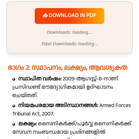
📥 DOWNLOAD IN PDF
Downloads: loading...
Total Downloads: loading...
ഭാഗം 2: സ്ഥാപനം, ലക്ഷ്യം, ആവശ്യകത
സ്ഥാപിത വർഷം:
2009-ആഗസ്റ്റ്-8-നാണ്
പ്രസിഡണ്ട് ഔദ്യോഗികമായി ഉദ്ഘാടനം
ചെയ്തത്.
നിയമപരമായ അടിസ്ഥാനങ്ങൾ:
Armed Forces
Tribunal Act, 2007.
ലക്ഷ്യം:
സൈനികർക്ക്/പൂർവ്വ സൈനികർക്ക്
സേവന സംബന്ധമായ പ്രശ്‌നങ്ങളിൽ