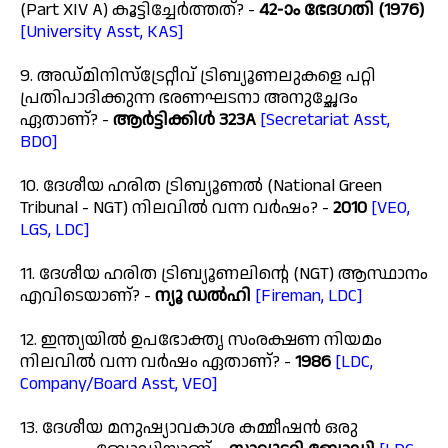
(Part XIV A) കൂട്ടിച്ചേർത്തത്? -
42-ാം ഭേദഗതി (1976)
[University Asst, KAS]
9. അഡ്മിനിസ്ട്രേറ്റീവ് ട്രിബ്യൂണലുകളെ പറ്റി
പ്രതിപാദിക്കുന്ന ഭരണഘടനാ അനുച്ഛേദം
ഏതാണ്? -
ആർട്ടിക്കിൾ 323A
[Secretariat Asst,
BDO]
10. ദേശീയ ഹരിത ട്രിബ്യൂണൽ (National Green
Tribunal - NGT) നിലവിൽ വന്ന വർഷം? -
2010
[VEO,
LGS, LDC]
11. ദേശീയ ഹരിത ട്രിബ്യൂണലിന്റെ (NGT) ആസ്ഥാനം
എവിടെയാണ്? -
ന്യൂ ഡൽഹി
[Fireman, LDC]
12. ഇന്ത്യയിൽ ഉപഭോക്തൃ സംരക്ഷണ നിയമം
നിലവിൽ വന്ന വർഷം ഏതാണ്? -
1986
[LDC,
Company/Board Asst, VEO]
13. ദേശീയ മനുഷ്യാവകാശ കമ്മീഷൻ ഒരു