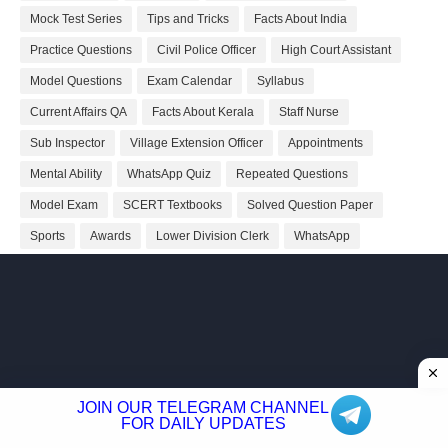
Mock Test Series
Tips and Tricks
Facts About India
Practice Questions
Civil Police Officer
High Court Assistant
Model Questions
Exam Calendar
Syllabus
Current Affairs QA
Facts About Kerala
Staff Nurse
Sub Inspector
Village Extension Officer
Appointments
Mental Ability
WhatsApp Quiz
Repeated Questions
Model Exam
SCERT Textbooks
Solved Question Paper
Sports
Awards
Lower Division Clerk
WhatsApp
JOIN OUR TELEGRAM CHANNEL
FOR DAILY UPDATES
About
Privacy Policy
Contact Us
Site Map
Disclaimer