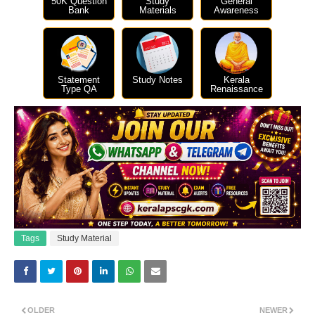
50K Question
Study
General
Bank
Materials
Awareness
Statement
Study Notes
Kerala
Type QA
Renaissance
Tags
Study Material
OLDER
NEWER