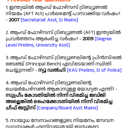
1. ഇന്ത്യയിൽ ആംഡ് ഫോഴ്‌സസ് ട്രിബ്യൂണൽ
നിയമം (AFT Act) പാർലമെൻ്റ് പാസാക്കിയ വർഷം?
-
2007
[Secretariat Asst, SI Mains]
2. ആംഡ് ഫോഴ്‌സസ് ട്രിബ്യൂണൽ (AFT) ഇന്ത്യയിൽ
പ്രവർത്തനം ആരംഭിച്ച വർഷം? -
2009
[Degree
Level Prelims, University Asst]
3. ആംഡ് ഫോഴ്‌സസ് ട്രിബ്യൂണലിന്റെ പ്രിൻസിപ്പൽ
ബെഞ്ച് (Principal Bench) എവിടെയാണ് സ്ഥിതി
ചെയ്യുന്നത്? -
ന്യൂ ഡൽഹി
[KAS Prelims, SI of Police]
4. ആംഡ് ഫോഴ്‌സസ് ട്രിബ്യൂണലിന്റെ
ചെയർപേഴ്സൺ ആകാനുള്ള യോഗ്യത എന്ത്? -
സുപ്രീം കോടതിയിൽ നിന്ന് വിരമിച്ച ജഡ്ജി
അല്ലെങ്കിൽ ഹൈക്കോടതിയിൽ നിന്ന് വിരമിച്ച
ചീഫ് ജസ്റ്റിസ്
[Company/Board Asst Mains]
5. സായുധ സേനാംഗങ്ങളുടെ നിയമനം, സേവന
വ്യവസ്ഥകൾ എന്നിവയുമായി ബന്ധപ്പെട്ട