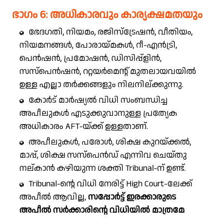
ഭാഗം 6: അധികാരവും കാര്യക്ഷമതയും
ഭേദഗതി, നിയമം, രജിസ്ട്രേഷൻ, വീതിയം,
നിയമനങ്ങൾ, പോരായ്മകൾ, റീ-എൻട്രി,
പെൻഷൻ, പ്രമോഷൻ, ഡിസിപ്പ്ളിൻ,
സസ്പെൻഷൻ, ററ്റയർമെന്റ് മുതലായവയിൽ
ഉള്ള എല്ലാ തർക്കങ്ങളും നിലനില്ക്കുന്നു.
കോർട് മാർഷ്യൽ വിധി സംബന്ധിച്ച
അപീലുകൾ എടുക്കുവാനുള്ള പ്രത്യേക
അധികാരം AFT-യ്ക്ക് ഉള്ളതാണ്.
അപീലുകൾ, പരോൾ, ശിക്ഷ കുറയ്ക്കൽ,
മാപ്പ്, ശിക്ഷ സസ്പെൻഡ് എന്നിവ ചെയ്തു
നല്കാൻ കഴിയുന്ന ശക്തി Tribunal-ന് ഉണ്ട്.
Tribunal-ന്റെ വിധി നേരിട്ട് High Court-ലേക്ക്
അപീൽ ആവില്ല,
സപ്പോർട്ട് ഇരക്കാരുടെ
അപീൽ സർക്കാരിന്റെ വിധിയിൽ മാത്രമേ