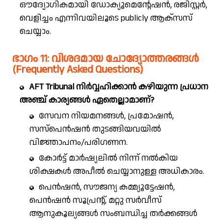
ഔദ്യോഗികമായി ഡോക്യൂമെന്റേഷൻ, രജിസ്റ്റർ,
വെളിച്ചം എന്നിവയിലൂടെ publicly ആക്‌സസ്
ചെയ്യാം.
ഭാഗം 11: വിശദമായ ചോദ്യോത്തരങ്ങൾ
(Frequently Asked Questions)
AFT Tribunal നിർവ്വഹിക്കാൻ കഴിയുന്ന പ്രധാന
അഞ്ച് കാര്യങ്ങൾ ഏതെല്ലാമാണ്?
സേവന നിയമനങ്ങൾ, പ്രമോഷൻ,
സസ്പെൻഷൻ തുടങ്ങിയവയിൽ
വിജ്ഞാപനം/പരിഗണന.
കോർട്ട് മാർഷ്യലിൽ നിന്ന് നൽകിയ
ശിക്ഷകൾ അപീൽ ചെയ്യാനുള്ള അധികാരം.
പെൻഷൻ, സൗജന്യ കമ്മ്യൂട്ടേഷൻ,
പെൻഷൻ സൂപ്രന്റ്, മറ്റു സർവീസ്
ആനുകൂല്യങ്ങൾ സംബന്ധിച്ച തർക്കങ്ങൾ