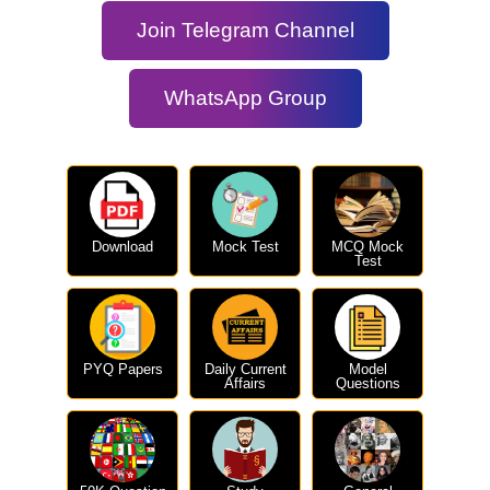
Join Telegram Channel
WhatsApp Group
Download
Mock Test
MCQ Mock
Test
PYQ Papers
Daily Current
Model
Affairs
Questions