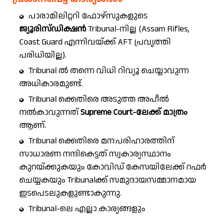
പാരാമിലിറ്ററി ഫോഴ്സുകളുടെ
ജ്യൂരിസ്ഡിക്ഷൻ
Tribunal-നില്ല (Assam Rifles,
Coast Guard എന്നിവയ്ക്ക് AFT പ്രവൃത്തി
പരിധിയില്ല).
Tribunal ൽ തന്നെ വിധി റിവ്യൂ ചെയ്യാവുന്ന
അധികാരമുണ്ട്.
Tribunal ക്കെതിരെ അടുത്ത അപീൽ
നൽകാവുന്നത്
Supreme Court-ലേക്ക് മാത്രം
ആണ്.
Tribunal ക്കെതിരെ മന:പരിഹാരത്തിന്
സാധാരണ നന്ദികെട്ടത് സ്വകാര്യസ്ഥാനം
കുറയ്ക്കുകയും കോവിഡ് കേസയിലേക്ക് റഫർ
ചെയ്യകയും Tribunalക്ക് സമുദായസമ്മാനമായ
ഇടപെടലുകളുണ്ടാകുന്നു.
Tribunal-ലെ എല്ലാ കാര്യങ്ങളും