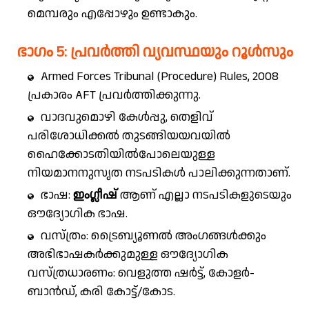
മെമ്പരും എപ്പോഴും ഉണ്ടാകും.
ഭാഗം 5: പ്രവർത്തി വ്യവസ്ഥയും റൂൾസും
Armed Forces Tribunal (Procedure) Rules, 2008
പ്രകാരം AFT പ്രവർത്തിക്കുന്നു.
വാദവുമൊഴി കേൾപ്പു, തെളിവ്
പരിശോധിക്കൽ തുടങ്ങിയയവയിൽ
ഹൈക്കോടതിയിൽപോലെയുള്ള
നിയമാനനുസൃത നടപടികൾ പാലിക്കുന്നതാണ്.
ഭാഷ:
ഇംഗ്ലീഷ്
ആണ് എല്ലാ നടപടികളുടെയും
ഔദ്യോഗിക ഭാഷ.
വസ്ത്രം: ട്രൈബ്യൂണൽ അംഗങ്ങൾക്കും
അഭിഭാഷകർക്കുമുള്ള ഔദ്യോഗിക
വസ്ത്രധാരണം: വെളുത്ത ഷർട്ട്, കോളർ-
ബാൻഡ്, കരി കോട്ട്/കോട.