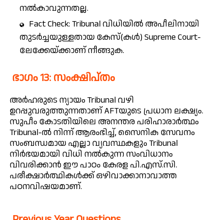
നൽകാവുന്നതല്ല.
Fact Check: Tribunal വിധിയിൽ അപീലിനായി
തുടർച്ചയുള്ളതായ കേസ്(കൾ) Supreme Court-
ലേക്കേയ്‌ക്കാണ് നീങ്ങുക.
ഭാഗം 13: സംക്ഷിപ്തം
അർഹരുടെ ന്യായം Tribunal വഴി
ഉറപ്പുവരുത്തുന്നതാണ് AFTയുടെ പ്രധാന ലക്ഷ്യം.
സുപീം കോടതിയിലെ അനന്തര പരിഹാരാർത്ഥം
Tribunal-ൽ നിന്ന് ആരംഭിച്ച്, സൈനിക സേവനം
സംബന്ധമായ എല്ലാ വ്യവസ്ഥകളും Tribunal
നിർഭയമായി വിധി നൽകുന്ന സംവിധാനം
വിവരിക്കാൻ ഈ പാഠം കേരള പി.എസ്.സി.
പരീക്ഷാർത്ഥികൾക്ക് ഒഴിവാക്കാനാവാത്ത
പഠനവിഷയമാണ്.
Previous Year Questions