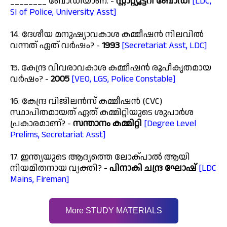
________ ബോഡിയാണ്. -
സ്റ്റാറ്റ്യൂട്ടറി ബോഡി
[LDC,
SI of Police, University Asst]
14. ദേശീയ മനുഷ്യാവകാശ കമ്മീഷൻ നിലവിൽ
വന്നത് ഏത് വർഷം? -
1993
[Secretariat Asst, LDC]
15. കേന്ദ്ര വിവരാവകാശ കമ്മീഷൻ രൂപീകൃതമായ
വർഷം? -
2005
[VEO, LGS, Police Constable]
16. കേന്ദ്ര വിജിലൻസ് കമ്മീഷൻ (CVC)
സ്ഥാപിതമായത് ഏത് കമ്മിറ്റിയുടെ ശുപാർശ
പ്രകാരമാണ്? -
സന്താനം കമ്മിറ്റി
[Degree Level
Prelims, Secretariat Asst]
17. ഇന്ത്യയുടെ ആദ്യത്തെ ലോക്പാൽ ആയി
നിയമിതനായ വ്യക്തി? -
പിനാകി ചന്ദ്ര ഘോഷ്
[LDC
Mains, Fireman]
More STUDY MATERIALS