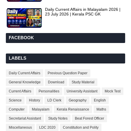
Daily Current Affairs in Malayalam 2026 |
23 July 2026 | Kerala PSC GK
FACEBOOK
LABELS
Daily Current Affairs
Previous Question Paper
General Knowledge
Download
Study Material
Current Affairs
Personalities
University Assistant
Mock Test
Science
History
LD Clerk
Geography
English
Computer
Malayalam
Kerala Renaissance
Maths
Secretariat Assistant
Study Notes
Beat Forest Officer
Miscellaneous
LDC 2020
Constitution and Polity