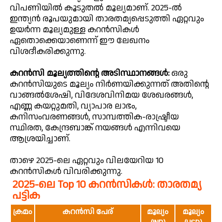
വിപണിയിൽ കൂടുതൽ മൂല്യമാണ്. 2025-ൽ
ഇന്ത്യൻ രൂപയുമായി താരതമ്യപ്പെടുത്തി ഏറ്റവും
ഉയർന്ന മൂല്യമുള്ള കറൻസികൾ
ഏതൊക്കെയാണെന്ന് ഈ ലേഖനം
വിശദീകരിക്കുന്നു.
കറൻസി മൂല്യത്തിന്റെ അടിസ്ഥാനങ്ങൾ:
ഒരു
കറൻസിയുടെ മൂല്യം നിർണയിക്കുന്നത് അതിന്റെ
വാങ്ങൽശേഷി, വിദേശവിനിമയ ശേഖരങ്ങൾ,
എണ്ണ കയറ്റുമതി, വ്യാപാര ലാഭം,
കനിസംവരണങ്ങൾ, സാമ്പത്തിക-രാഷ്ട്രീയ
സ്ഥിരത, കേന്ദ്രബാങ്ക് നയങ്ങൾ എന്നിവയെ
ആശ്രയിച്ചാണ്.
താഴെ 2025-ലെ ഏറ്റവും വിലയേറിയ 10
കറൻസികൾ വിവരിക്കുന്നു.
2025-ലെ Top 10 കറൻസികൾ: താരതമ്യ
പട്ടിക
ക്രമം
കറൻസി പേര്
മൂല്യം
മൂല്യം