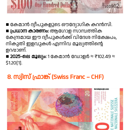
■ കേമാൻ ദ്വീപുകളുടെ ഔദ്യോഗിക കറൻസി.
■
പ്രധാന കാരണം:
ആഗോള സാമ്പത്തിക
കേന്ദ്രമായ ഈ ദ്വീപുകൾക്ക് വിദേശ നിക്ഷേപം,
നികുതി ഇളവുകൾ എന്നിവ മൂല്യത്തിൻ്റെ
ഉറപ്പാണ്.
■
2025-ലെ മൂല്യം:
1 കേമാൻ ഡോളർ ≈ ₹102.49 ≈
$1.20[1].
8. സ്വിസ് ഫ്രാങ്ക് (Swiss Franc – CHF)