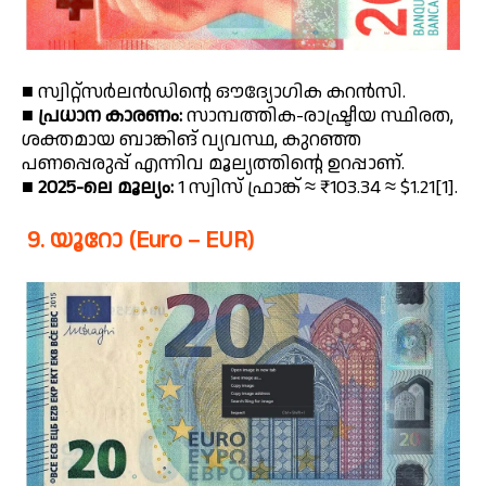
■ സ്വിറ്റ്സർലൻഡിന്റെ ഔദ്യോഗിക കറൻസി.
■
പ്രധാന കാരണം:
സാമ്പത്തിക-രാഷ്ട്രീയ സ്ഥിരത,
ശക്തമായ ബാങ്കിങ് വ്യവസ്ഥ, കുറഞ്ഞ
പണപ്പെരുപ്പ് എന്നിവ മൂല്യത്തിൻ്റെ ഉറപ്പാണ്.
■
2025-ലെ മൂല്യം:
1 സ്വിസ് ഫ്രാങ്ക് ≈ ₹103.34 ≈ $1.21[1].
9. യൂറോ (Euro – EUR)