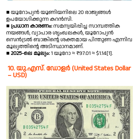
■ യൂറോപ്യൻ യൂണിയനിലെ 20 രാജ്യങ്ങൾ
ഉപയോഗിക്കുന്ന കറൻസി.
■
പ്രധാന കാരണം:
സമന്വയിപ്പിച്ച സാമ്പത്തിക
നയങ്ങൾ, വ്യാപാര ശൃംഖലകൾ, യൂറോപ്യൻ
സെൻട്രൽ ബാങ്കിന്റെ ശക്തമായ പിന്തുണ എന്നിവ
മൂല്യത്തിൻ്റെ അടിസ്ഥാനമാണ്.
■
2025-ലെ മൂല്യം:
1 യൂറോ ≈ ₹97.01 ≈ $1.14[1].
10. യു.എസ്. ഡോളർ (United States Dollar
– USD)