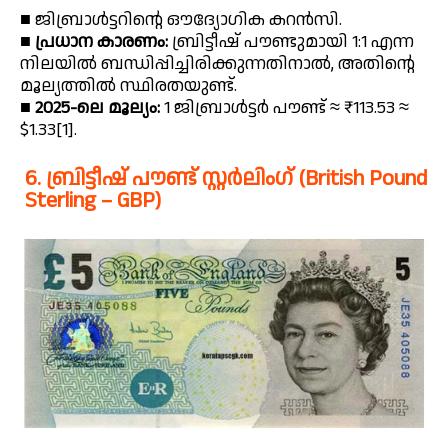
■ ജിബ്രാൾട്ടറിന്റെ ഔദ്യോഗിക കറൻസി.
■
പ്രധാന കാരണം:
ബ്രിട്ടീഷ് പൗണ്ടുമായി 1:1 എന്ന
നിലയിൽ ബന്ധിപ്പിച്ചിരിക്കുന്നതിനാൽ, അതിന്റെ
മൂല്യത്തിൽ സ്ഥിരതയുണ്ട്.
■
2025-ലെ മൂല്യം:
1 ജിബ്രാൾട്ടർ പൗണ്ട് ≈ ₹113.53 ≈
$1.33[1].
6. ബ്രിട്ടീഷ് പൗണ്ട് സ്റ്റർലിംഗ് (British Pound
Sterling – GBP)