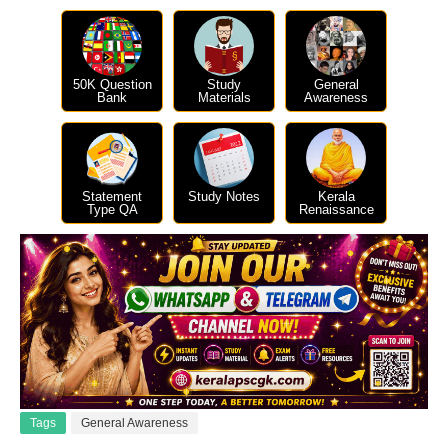
50K Question
Study
General
Bank
Materials
Awareness
Statement
Study Notes
Kerala
Type QA
Renaissance
Tags
General Awareness