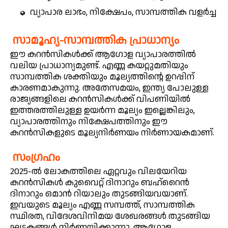
വ്യാപാര ലാഭം, നിക്ഷേപം, സാമ്പത്തിക വളർച്ച
സാമൂഹ്യ-സാമ്പത്തിക പ്രാധാന്യം
ഈ കറൻസികൾക്ക് ആഗോള വ്യാപാരത്തിൽ
വലിയ പ്രാധാന്യമുണ്ട്. എണ്ണ കയറ്റുമതിയും
സാമ്പത്തിക ശക്തിയും മൂല്യത്തിൻ്റെ ഉറപ്പിന്
കാരണമാകുന്നു. അതേസമയം, ഇന്ത്യ പോലുള്ള
രാജ്യങ്ങളിലെ കറൻസികൾക്ക് വിപണിയിൽ
ഇത്തരത്തിലുള്ള ഉയർന്ന മൂല്യം ഇല്ലെങ്കിലും,
വ്യാപാരത്തിനും നിക്ഷേപത്തിനും ഈ
കറൻസികളുടെ മൂല്യനിർണയം നിർണായകമാണ്.
സംഗ്രഹം
2025-ൽ ലോകത്തിലെ ഏറ്റവും വിലയേറിയ
കറൻസികൾ കുവൈറ്റ് ദിനാറും ബഹ്‌റൈൻ
ദിനാറും ഒമാൻ റിയാലും തുടങ്ങിയവയാണ്.
ഇവയുടെ മൂല്യം എണ്ണ സമ്പത്ത്, സാമ്പത്തിക
സ്ഥിരത, വിദേശവിനിമയ ശേഖരങ്ങൾ തുടങ്ങിയ
ഘടകങ്ങൾ നിർണയിക്കുന്നു. ആഗോള