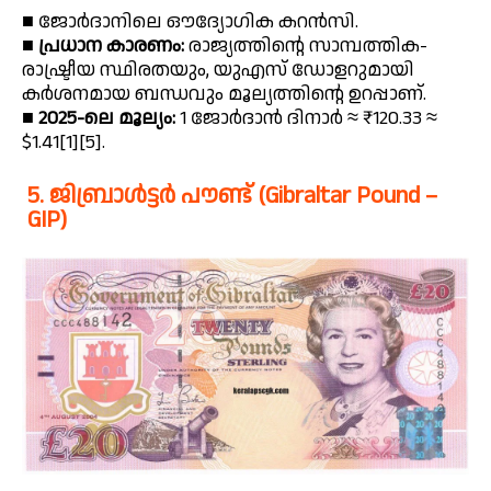
■ ജോർദാനിലെ ഔദ്യോഗിക കറൻസി.
■
പ്രധാന കാരണം:
രാജ്യത്തിന്റെ സാമ്പത്തിക-
രാഷ്ട്രീയ സ്ഥിരതയും, യുഎസ് ഡോളറുമായി
കർശനമായ ബന്ധവും മൂല്യത്തിൻ്റെ ഉറപ്പാണ്.
■
2025-ലെ മൂല്യം:
1 ജോർദാൻ ദിനാർ ≈ ₹120.33 ≈
$1.41[1][5].
5. ജിബ്രാൾട്ടർ പൗണ്ട് (Gibraltar Pound –
GIP)