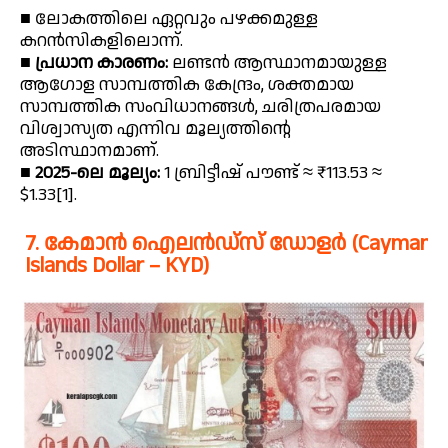
■ ലോകത്തിലെ ഏറ്റവും പഴക്കമുള്ള
കറൻസികളിലൊന്ന്.
■
പ്രധാന കാരണം:
ലണ്ടൻ ആസ്ഥാനമായുള്ള
ആഗോള സാമ്പത്തിക കേന്ദ്രം, ശക്തമായ
സാമ്പത്തിക സംവിധാനങ്ങൾ, ചരിത്രപരമായ
വിശ്വാസ്യത എന്നിവ മൂല്യത്തിൻ്റെ
അടിസ്ഥാനമാണ്.
■
2025-ലെ മൂല്യം:
1 ബ്രിട്ടീഷ് പൗണ്ട് ≈ ₹113.53 ≈
$1.33[1].
7. കേമാൻ ഐലൻഡ്‌സ് ഡോളർ (Cayman
Islands Dollar – KYD)