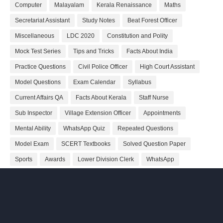
Computer
Malayalam
Kerala Renaissance
Maths
Secretariat Assistant
Study Notes
Beat Forest Officer
Miscellaneous
LDC 2020
Constitution and Polity
Mock Test Series
Tips and Tricks
Facts About India
Practice Questions
Civil Police Officer
High Court Assistant
Model Questions
Exam Calendar
Syllabus
Current Affairs QA
Facts About Kerala
Staff Nurse
Sub Inspector
Village Extension Officer
Appointments
Mental Ability
WhatsApp Quiz
Repeated Questions
Model Exam
SCERT Textbooks
Solved Question Paper
Sports
Awards
Lower Division Clerk
WhatsApp