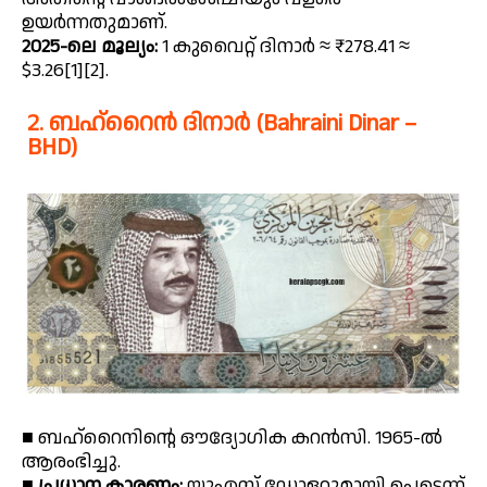
ഉയർന്നതുമാണ്.
2025-ലെ മൂല്യം:
1 കുവൈറ്റ് ദിനാർ ≈ ₹278.41 ≈
$3.26[1][2].
2. ബഹ്‌റൈൻ ദിനാർ (Bahraini Dinar –
BHD)
■ ബഹ്‌റൈനിന്റെ ഔദ്യോഗിക കറൻസി. 1965-ൽ
ആരംഭിച്ചു.
■
പ്രധാന കാരണം:
യുഎസ് ഡോളറുമായി പെട്ടെന്ന്