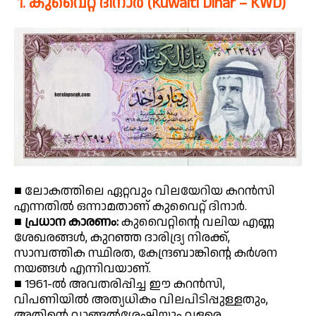
1. കുവൈറ്റ് ദിനാർ (Kuwaiti Dinar – KWD)
■ ലോകത്തിലെ ഏറ്റവും വിലയേറിയ കറൻസി
എന്നതിൽ ഒന്നാമതാണ് കുവൈറ്റ് ദിനാർ.
■
പ്രധാന കാരണം:
കുവൈറ്റിന്റെ വലിയ എണ്ണ
ശേഖരങ്ങൾ, കുറഞ്ഞ ദാരിദ്ര്യ നിരക്ക്,
സാമ്പത്തിക സ്ഥിരത, കേന്ദ്രബാങ്കിന്റെ കർശന
നയങ്ങൾ എന്നിവയാണ്.
■ 1961-ൽ അവതരിപ്പിച്ച ഈ കറൻസി,
വിപണിയിൽ അത്യധികം വിലപിടിപ്പുള്ളതും,
അതിന്റെ വാങ്ങൽശേഷിയും വളരെ