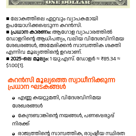
■ ലോകത്തിലെ ഏറ്റവും വ്യാപകമായി
ഉപയോഗിക്കപ്പെടുന്ന കറൻസി.
■
പ്രധാന കാരണം:
ആഗോള വ്യാപാരത്തിൽ
ഡോളറിന്റെ ആധിപത്യം, വലിയ വിദേശവിനിമയ
ശേഖരങ്ങൾ, അമേരിക്കൻ സാമ്പത്തിക ശക്തി
എന്നിവ മൂല്യത്തിൻ്റെ ഉറപ്പാണ്.
■
2025-ലെ മൂല്യം:
1 യു.എസ്. ഡോളർ ≈ ₹85.34 ≈
$1.00[1].
കറൻസി മൂല്യത്തെ സ്വാധീനിക്കുന്ന
പ്രധാന ഘടകങ്ങൾ
എണ്ണ കയറ്റുമതി, വിദേശവിനിമയ
ശേഖരങ്ങൾ
കേന്ദ്രബാങ്കിന്റെ നയങ്ങൾ, പണപ്പെരുപ്പ്
നിരക്ക്
രാജ്യത്തിന്റെ സാമ്പത്തിക, രാഷ്ട്രീയ സ്ഥിരത