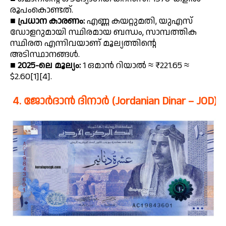
രൂപംകൊണ്ടത്.
■
പ്രധാന കാരണം:
എണ്ണ കയറ്റുമതി, യുഎസ്
ഡോളറുമായി സ്ഥിരമായ ബന്ധം, സാമ്പത്തിക
സ്ഥിരത എന്നിവയാണ് മൂല്യത്തിൻ്റെ
അടിസ്ഥാനങ്ങൾ.
■
2025-ലെ മൂല്യം:
1 ഒമാൻ റിയാൽ ≈ ₹221.65 ≈
$2.60[1][4].
4. ജോർദാൻ ദിനാർ (Jordanian Dinar – JOD)