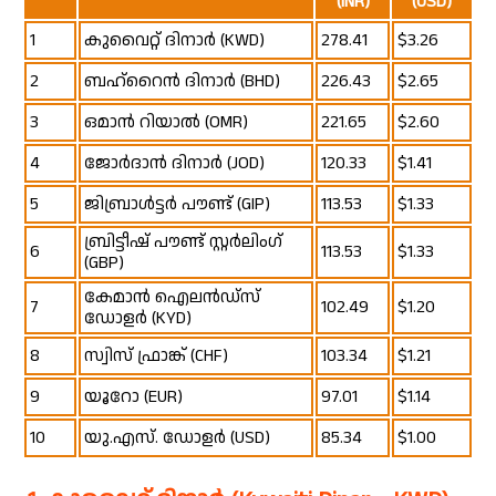
(INR)
(USD)
1
കുവൈറ്റ് ദിനാർ (KWD)
₹278.41
$3.26
2
ബഹ്‌റൈൻ ദിനാർ (BHD)
₹226.43
$2.65
3
ഒമാൻ റിയാൽ (OMR)
₹221.65
$2.60
4
ജോർദാൻ ദിനാർ (JOD)
₹120.33
$1.41
5
ജിബ്രാൾട്ടർ പൗണ്ട് (GIP)
₹113.53
$1.33
ബ്രിട്ടീഷ് പൗണ്ട് സ്റ്റർലിംഗ്
6
₹113.53
$1.33
(GBP)
കേമാൻ ഐലൻഡ്‌സ്
7
₹102.49
$1.20
ഡോളർ (KYD)
8
സ്വിസ് ഫ്രാങ്ക് (CHF)
₹103.34
$1.21
9
യൂറോ (EUR)
₹97.01
$1.14
10
യു.എസ്. ഡോളർ (USD)
₹85.34
$1.00