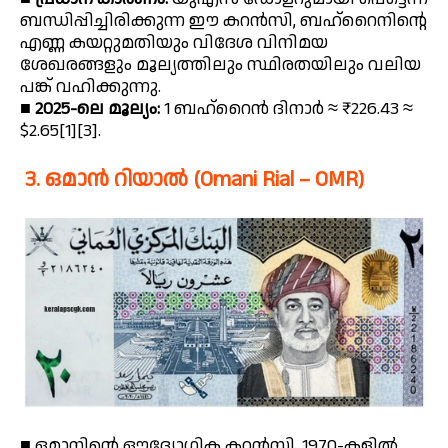
ബന്ധിപ്പിച്ചിരിക്കുന്ന ഈ കറൻസി, ബഹ്‌റൈനിന്റെ
എണ്ണ കയറ്റുമതിയും വിദേശ വിനിമയ
ശേഖരങ്ങളും മൂല്യത്തിലും സ്ഥിരതയിലും വലിയ
പങ്ക് വഹിക്കുന്നു.
■
2025-ലെ മൂല്യം:
1 ബഹ്‌റൈൻ ദിനാർ ≈ ₹226.43 ≈
$2.65[1][3].
3. ഒമാൻ റിയാൽ (Omani Rial – OMR)
■ ഒമാനിന്റെ ഔദ്യോഗിക കറൻസി. 1970-കളിൽ