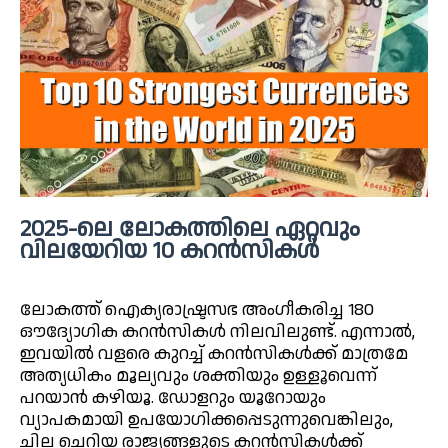
2025-ലെ ലോകത്തിലെ ഏറ്റവും
വിലയേറിയ 10 കറൻസികൾ
ലോകത്ത് ഐക്യരാഷ്ട്രസഭ അംഗീകരിച്ച 180
ഔദ്യോഗിക കറൻസികൾ നിലവിലുണ്ട്. എന്നാൽ,
ഇവയിൽ വളരെ കുറച്ച് കറൻസികൾക്ക് മാത്രമേ
അത്യധികം മൂല്യവും ശക്തിയും ഉള്ളൂവെന്ന്
പറയാൻ കഴിയൂ. ഡോളറും യൂറോയും
വ്യാപകമായി ഉപയോഗിക്കപ്പെടുന്നുവെങ്കിലും,
ചില ചെറിയ രാജ്യങ്ങളുടെ കറൻസികൾക്ക്