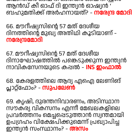
ആൻഡ് കീ ഓഫ് ദി ഇന്ത്യൻ ഓഷ്യൻ ‘
ബഹുമതിക്ക് അർഹനായത്? -
നരേന്ദ്ര മോദി
66. മൗറീഷ്യസിന്റെ 57 മത് ദേശീയ
ദിനത്തിന്റെ മുഖ്യ അതിഥി കൂടിയാണ് -
നരേന്ദ്രമോദി
67. മൗറീഷ്യസിന്റെ 57 മത് ദേശീയ
ദിനാഘോഷത്തിൽ പങ്കെടുക്കുന്ന ഇന്ത്യൻ
നാവികസേനയുടെ കപ്പൽ -
INS ഇംഫാൽ
68. കേരളത്തിലെ ആദ്യ എഐ ലേണിങ്
പ്ലാറ്റ്ഫോം? -
സുപലേൺ
69. കൃഷി, ദുരന്തനിവാരണം, അടിസ്ഥാന
സൗകര്യ വികസനം എന്നീ മേഖലകളിലെ
പ്രവർത്തനം മെച്ചപ്പെടുത്താൻ സ്വന്തമായി
ഉപഗ്രഹം വിക്ഷേപിക്കുമെന്ന് പ്രഖ്യാപിച്ച
ഇന്ത്യൻ സംസ്ഥാനം? -
അസം