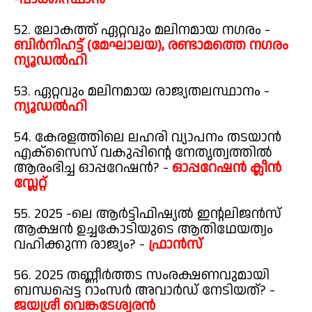
52. ലോകത്ത് ഏറ്റവും മലിനമായ നഗരം -
ബിർനിഹട്ട് (മേഘാലയ), രണ്ടാമത്തെ നഗരം
ന്യൂഡൽഹി
53. ഏറ്റവും മലിനമായ രാജ്യതലസ്ഥാനം -
ന്യൂഡൽഹി
54. കേരളത്തിലെ ലഹരി വ്യാപനം തടയാൻ
എക്സൈസ് വകുപ്പിന്റെ നേതൃത്വത്തിൽ
ആരംഭിച്ച ഓപ്പറേഷൻ? -
ഓപ്പറേഷൻ ക്ലീൻ
സ്ലേറ്റ്
55. 2025 -ലെ ആർട്ടിഫിഷ്യൽ ഇന്റലിജൻസ്
ആക്ഷൻ ഉച്ചകോടിയുടെ ആതിഥേയത്വം
വഹിക്കുന്ന രാജ്യം? -
ഫ്രാൻസ്
56. 2025 തണ്ണീർത്തട സംരക്ഷണവുമായി
ബന്ധപ്പെട്ട റാംസർ അവാർഡ് നേടിയത്? -
ജയശ്രീ വെങ്കടേശ്വരൻ