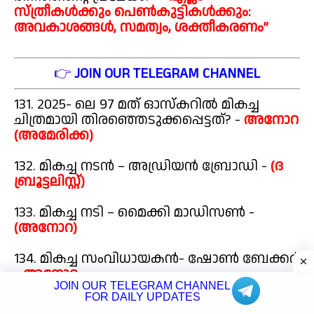
സ്ത്രീകൾക്കും പെൺകുട്ടികൾക്കും:
അവകാശങ്ങൾ, സമത്വം, ശക്തീകരണം”
👉
JOIN OUR TELEGRAM CHANNEL
131. 2025- ലെ 97 മത് ഓസ്കറിൽ മികച്ച
ചിത്രമായി തിരഞ്ഞെടുക്കപ്പെട്ടത്? -
അനോറ
(അമേരിക്ക)
132. മികച്ച നടൻ – അഡ്രിയൻ ബ്രോഡി -
(ദ
ബ്രൂട്ടലിസ്റ്റ്)
133. മികച്ച നടി – മൈക്കി മാഡിസൺ -
(അനോറ)
134. മികച്ച സംവിധായകൻ- ഷോൺ ബേക്കർ
-
അനോറ
JOIN OUR TELEGRAM CHANNEL
FOR DAILY UPDATES
135. ലോക വന്യജീവി ദിനം? -
മാർച്ച് 3