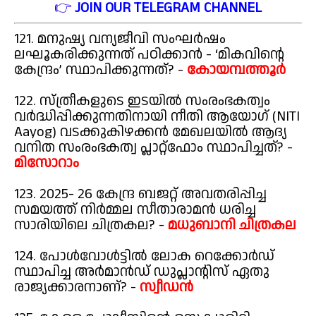
👉
JOIN OUR TELEGRAM CHANNEL
121. മനുഷ്യ വന്യജീവി സംഘർഷം
ലഘൂകരിക്കുന്നത് പഠിക്കാൻ - ‘മികവിന്റെ
കേന്ദ്രം’ സ്ഥാപിക്കുന്നത്? -
കോയമ്പത്തൂർ
122. സ്ത്രീകളുടെ ഇടയിൽ സംരംഭകത്വം
വർദ്ധിപ്പിക്കുന്നതിനായി നീതി ആയോഗ് (NITI
Aayog) വടക്കുകിഴക്കൻ മേഖലയിൽ ആദ്യ
വനിത സംരംഭകത്വ പ്ലാറ്റ്ഫോം സ്ഥാപിച്ചത്? -
മിസോറാം
123. 2025- 26 കേന്ദ്ര ബജറ്റ് അവതരിപ്പിച്ച
സമയത്ത് നിർമ്മല സീതാരാമൻ ധരിച്ച
സാരിയിലെ ചിത്രകല? -
മധുബാനി ചിത്രകല
124. പോൾവോൾട്ടിൽ ലോക റെക്കോർഡ്
സ്ഥാപിച്ച അർമാൻഡ് ഡുപ്ലാന്റിസ് ഏതു
രാജ്യക്കാരനാണ്? -
സ്വീഡൻ