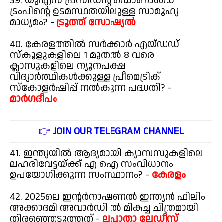
39. യുഎസ് പ്രസിഡന്റ് ഡൊണാൾഡ്
ട്രംപിന്റെ ഉടമസ്ഥതയിലുള്ള സാമൂഹ്യ
മാധ്യമം? -
ട്രൂത്ത് സോഷ്യൽ
40. കേരളത്തിൽ സർക്കാർ എയ്ഡഡ്
സ്കൂളുകളിലെ 1 മുതൽ 8 വരെ
ക്ലാസുകളിലെ ന്യൂനപക്ഷ
വിദ്യാർത്ഥികൾക്കുള്ള പ്രീമെട്രിക്
സ്കോളർഷിപ്പ് നൽകുന്ന പദ്ധതി? -
മാർഗദീപം
👉
JOIN OUR TELEGRAM CHANNEL
41. ഇന്ത്യയിൽ ആദ്യമായി ക്യാമ്പസുകളിലെ
ലഹരിവേട്ടയ്ക്ക് എ ഐ സംവിധാനം
ഉപയോഗിക്കുന്ന സംസ്ഥാനം? -
കേരളം
42. 2025ലെ ഇന്റർനാഷണൽ ഇന്ത്യൻ ഫിലിം
അക്കാദമി അവാർഡി ൽ മികച്ച ചിത്രമായി
തിരഞ്ഞെടുത്തത് -
ലപാതാ ലേഡീസ്