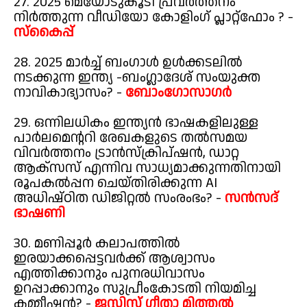
27. 2025 മെയോടുകൂടി പ്രവർത്തനം
നിർത്തുന്ന വീഡിയോ കോളിംഗ് പ്ലാറ്റ്ഫോം ? -
സ്കൈപ്പ്
28. 2025 മാർച്ച് ബംഗാൾ ഉൾക്കടലിൽ
നടക്കുന്ന ഇന്ത്യ -ബംഗ്ലാദേശ് സംയുക്ത
നാവികാഭ്യാസം? -
ബോംഗോസാഗർ
29. ഒന്നിലധികം ഇന്ത്യൻ ഭാഷകളിലുള്ള
പാർലമെന്ററി രേഖകളുടെ തൽസമയ
വിവർത്തനം ട്രാൻസ്ക്രിപ്ഷൻ, ഡാറ്റ
ആക്സസ് എന്നിവ സാധ്യമാക്കുന്നതിനായി
രൂപകൽപ്പന ചെയ്തിരിക്കുന്ന AI
അധിഷ്ഠിത ഡിജിറ്റൽ സംരംഭം? -
സൻസദ്
ഭാഷണി
30. മണിപ്പൂർ കലാപത്തിൽ
ഇരയാക്കപ്പെട്ടവർക്ക് ആശ്വാസം
എത്തിക്കാനും പുനരധിവാസം
ഉറപ്പാക്കാനും സുപ്രീംകോടതി നിയമിച്ച
കമ്മീഷൻ? -
ജസ്റ്റിസ് ഗീതാ മിത്തൽ