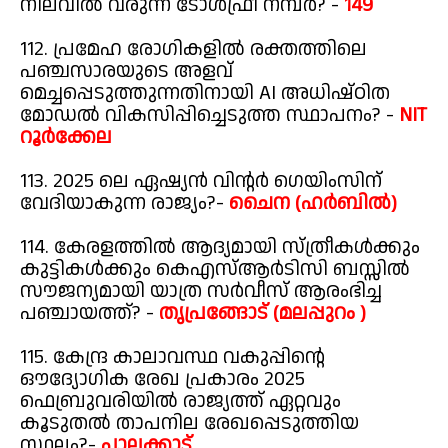
നിലവിൽ വരുന്ന ടോൾഫ്രീ നമ്പർ? -
149
112. പ്രമേഹ രോഗികളിൽ രക്തത്തിലെ
പഞ്ചസാരയുടെ അളവ്
മെച്ചപ്പെടുത്തുന്നതിനായി AI അധിഷ്ഠിത
മോഡൽ വികസിപ്പിച്ചെടുത്ത സ്ഥാപനം? -
NIT
റൂർക്കേല
113. 2025 ലെ ഏഷ്യൻ വിന്റർ ഗെയിംസിന്
വേദിയാകുന്ന രാജ്യം?-
ചൈന (ഹർബിൽ)
114. കേരളത്തിൽ ആദ്യമായി സ്ത്രീകൾക്കും
കുട്ടികൾക്കും കെഎസ്ആർടിസി ബസ്സിൽ
സൗജന്യമായി യാത്ര സർവീസ് ആരംഭിച്ച
പഞ്ചായത്ത്? -
തൃപ്രങ്ങോട് (മലപ്പുറം )
115. കേന്ദ്ര കാലാവസ്ഥ വകുപ്പിന്റെ
ഔദ്യോഗിക രേഖ പ്രകാരം 2025
ഫെബ്രുവരിയിൽ രാജ്യത്ത് ഏറ്റവും
കൂടുതൽ താപനില രേഖപ്പെടുത്തിയ
സ്ഥലം?-
പാലക്കാട്