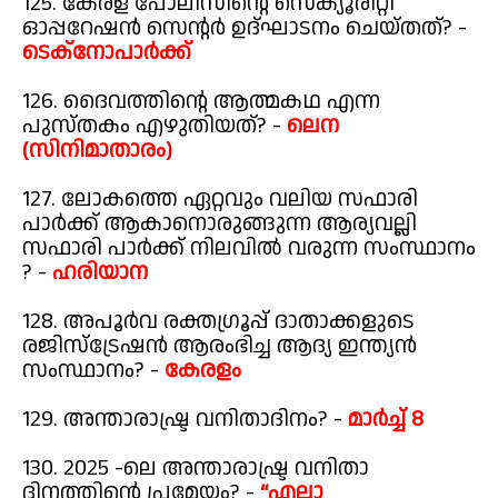
125. കേരള പോലീസിന്റെ സെക്യൂരിറ്റി
ഓപ്പറേഷൻ സെന്റർ ഉദ്ഘാടനം ചെയ്തത്? -
ടെക്നോപാർക്ക്
126. ദൈവത്തിന്റെ ആത്മകഥ എന്ന
പുസ്തകം എഴുതിയത്? -
ലെന
(സിനിമാതാരം)
127. ലോകത്തെ ഏറ്റവും വലിയ സഫാരി
പാർക്ക്‌ ആകാനൊരുങ്ങുന്ന ആര്യവല്ലി
സഫാരി പാർക്ക് നിലവിൽ വരുന്ന സംസ്ഥാനം
? -
ഹരിയാന
128. അപൂർവ രക്തഗ്രൂപ്പ് ദാതാക്കളുടെ
രജിസ്ട്രേഷൻ ആരംഭിച്ച ആദ്യ ഇന്ത്യൻ
സംസ്ഥാനം? -
കേരളം
129. അന്താരാഷ്ട്ര വനിതാദിനം? -
മാർച്ച് 8
130. 2025 -ലെ അന്താരാഷ്ട്ര വനിതാ
ദിനത്തിന്റെ പ്രമേയം? -
“എല്ലാ