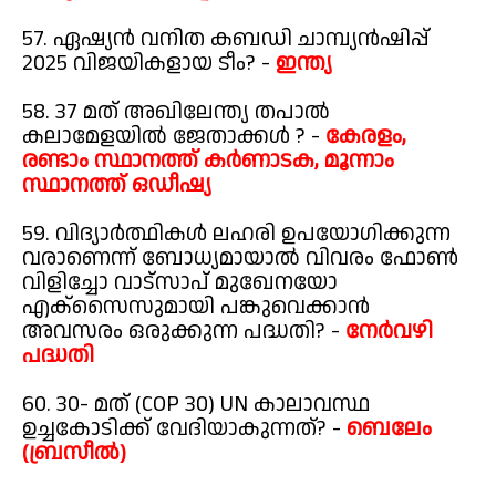
57. ഏഷ്യൻ വനിത കബഡി ചാമ്പ്യൻഷിപ്പ്
2025 വിജയികളായ ടീം? -
ഇന്ത്യ
58. 37 മത് അഖിലേന്ത്യ തപാൽ
കലാമേളയിൽ ജേതാക്കൾ ? -
കേരളം,
രണ്ടാം സ്ഥാനത്ത് കർണാടക, മൂന്നാം
സ്ഥാനത്ത് ഒഡീഷ്യ
59. വിദ്യാർത്ഥികൾ ലഹരി ഉപയോഗിക്കുന്ന
വരാണെന്ന് ബോധ്യമായാൽ വിവരം ഫോൺ
വിളിച്ചോ വാട്സാപ് മുഖേനയോ
എക്സൈസുമായി പങ്കുവെക്കാൻ
അവസരം ഒരുക്കുന്ന പദ്ധതി? -
നേർവഴി
പദ്ധതി
60. 30- മത് (COP 30) UN കാലാവസ്ഥ
ഉച്ചകോടിക്ക് വേദിയാകുന്നത്? -
ബെലേം
(ബ്രസീൽ)