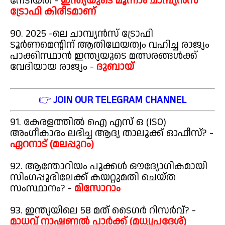
നേടിയത് -
ഇന്ത്യയുടെ മൂന്നാം ചാമ്പ്യൻസ്
ട്രോഫി കിരീടമാണ്
90. 2025 -ലെ ചാമ്പ്യൻസ് ട്രോഫി
ടൂർണമെന്റിന് ആതിഥേയത്വം വഹിച്ച രാജ്യം
പാക്കിസ്ഥാൻ ഇന്ത്യയുടെ മത്സരങ്ങൾക്ക്
വേദിയായ രാജ്യം -
ദുബായ്
👉
JOIN OUR TELEGRAM CHANNEL
91. കേരളത്തിൽ ഐ എസ് ഒ (ISO)
അംഗീകാരം ലഭിച്ച ആദ്യ താലൂക്ക് ഓഫീസ്? -
ഏറനാട് (മലപ്പുറം)
92. ആന്തോറിയം പൂക്കൾ ഔദ്യോഗികമായി
സിംഗപ്പൂരിലേക്ക് കയറ്റുമതി ചെയ്ത
സംസ്ഥാനം? -
മിസോറാം
93. ഇന്ത്യയിലെ 58 മത് ടൈഗർ റിസർവ്? -
മാധവ് നാഷണൽ പാർക്ക് (മധ്യപ്രദേശ്)