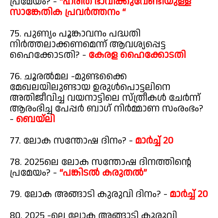
പ്രമേയം? -
“ഹരിത ഭാവിക്കുവേണ്ടിയുള്ള
സാങ്കേതിക പ്രവർത്തനം “
75. പുണ്യം പൂങ്കാവനം പദ്ധതി
നിർത്തലാക്കണമെന്ന് ആവശ്യപ്പെട്ട
ഹൈക്കോടതി? -
കേരള ഹൈക്കോടതി
76. ചൂരൽമല -മുണ്ടക്കൈ
മേഖലയിലുണ്ടായ ഉരുൾപൊട്ടലിനെ
അതിജീവിച്ച വയനാട്ടിലെ സ്ത്രീകൾ ചേർന്ന്
ആരംഭിച്ച പേപ്പർ ബാഗ് നിർമ്മാണ സംരംഭം?
-
ബെയ്ലി
77. ലോക സന്തോഷ ദിനം? -
മാർച്ച് 20
78. 2025ലെ ലോക സന്തോഷ ദിനത്തിന്റെ
പ്രമേയം? -
“പങ്കിടൽ കരുതൽ”
79. ലോക അങ്ങാടി കുരുവി ദിനം? -
മാർച്ച് 20
80. 2025 -ലെ ലോക അങ്ങാടി കുരുവി