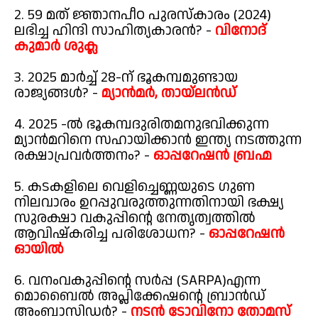
2. 59 മത് ജ്ഞാനപീഠ പുരസ്കാരം (2024)
ലഭിച്ച ഹിന്ദി സാഹിത്യകാരൻ? -
വിനോദ്
കുമാർ ശുക്ല
3. 2025 മാർച്ച് 28-ന് ഭൂകമ്പമുണ്ടായ
രാജ്യങ്ങൾ? -
മ്യാൻമർ, തായ്‌ലൻഡ്
4. 2025 -ൽ ഭൂകമ്പദുരിതമനുഭവിക്കുന്ന
മ്യാൻമറിനെ സഹായിക്കാൻ ഇന്ത്യ നടത്തുന്ന
രക്ഷാപ്രവർത്തനം? -
ഓപ്പറേഷൻ ബ്രഹ്മ
5. കടകളിലെ വെളിച്ചെണ്ണയുടെ ഗുണ
നിലവാരം ഉറപ്പുവരുത്തുന്നതിനായി ഭക്ഷ്യ
സുരക്ഷാ വകുപ്പിന്റെ നേതൃത്വത്തിൽ
ആവിഷ്കരിച്ച പരിശോധന? -
ഓപ്പറേഷൻ
ഓയിൽ
6. വനംവകുപ്പിന്റെ സർപ്പ (SARPA)എന്ന
മൊബൈൽ അപ്ലിക്കേഷന്റെ ബ്രാൻഡ്
അംബാസിഡർ? -
നടൻ ടോവിനോ തോമസ്