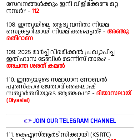
സേവനങ്ങൾക്കും ഇനി വിളിക്കേണ്ട ഒറ്റ
നമ്പർ? -
112
108. ഇന്ത്യയിലെ ആദ്യ വനിതാ നിയമ
സെക്രട്ടറിയായി നിയമിക്കപ്പെട്ടത്? -
അഞ്ജു
രതിറാണ
109. 2025 മാർച്ച് വിരമിക്കൽ പ്രഖ്യാപിച്ച
ഇതിഹാസ ടേബിള്‍ ടെന്നീസ് താരം? -
അചന്ത ശരത് കമൽ
110. ഇന്ത്യയുടെ സമാധാന നോബൽ
പുരസ്കാര ജേതാവ് കൈലാഷ്
സത്യാർത്ഥിയുടെ ആത്മകഥ? -
ദിയാസലായ്
(Diyaslai)
👉
JOIN OUR TELEGRAM CHANNEL
111. കെഎസ്ആർടിസിക്കായി (KSRTC)