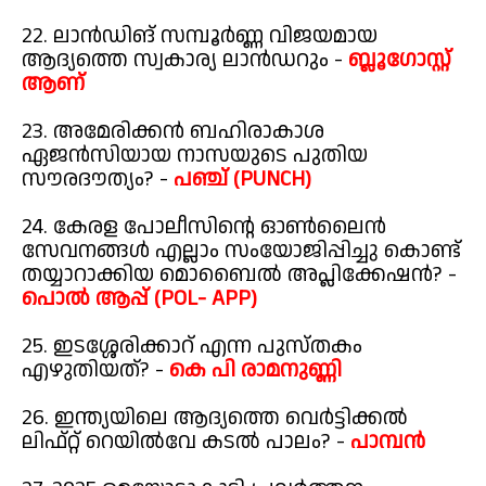
22. ലാൻഡിങ് സമ്പൂർണ്ണ വിജയമായ
ആദ്യത്തെ സ്വകാര്യ ലാൻഡറും -
ബ്ലൂഗോസ്റ്റ്
ആണ്
23. അമേരിക്കൻ ബഹിരാകാശ
ഏജൻസിയായ നാസയുടെ പുതിയ
സൗരദൗത്യം? -
പഞ്ച് (PUNCH)
24. കേരള പോലീസിന്റെ ഓൺലൈൻ
സേവനങ്ങൾ എല്ലാം സംയോജിപ്പിച്ചു കൊണ്ട്
തയ്യാറാക്കിയ മൊബൈൽ അപ്ലിക്കേഷൻ? -
പൊൽ ആപ്പ് (POL- APP)
25. ഇടശ്ശേരിക്കാറ് എന്ന പുസ്തകം
എഴുതിയത്? -
കെ പി രാമനുണ്ണി
26. ഇന്ത്യയിലെ ആദ്യത്തെ വെർട്ടിക്കൽ
ലിഫ്റ്റ് റെയിൽവേ കടൽ പാലം? -
പാമ്പൻ