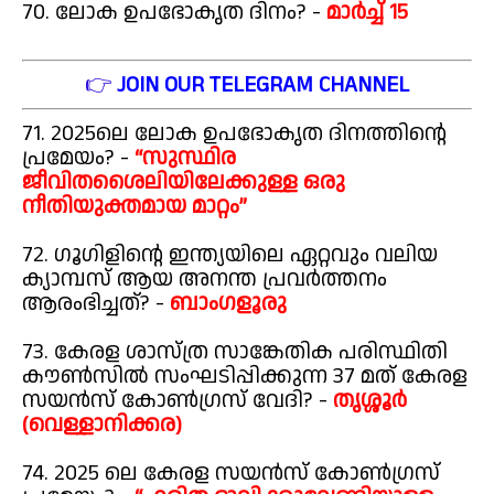
70. ലോക ഉപഭോകൃത ദിനം? -
മാർച്ച് 15
👉
JOIN OUR TELEGRAM CHANNEL
71. 2025ലെ ലോക ഉപഭോകൃത ദിനത്തിന്റെ
പ്രമേയം? -
“സുസ്ഥിര
ജീവിതശൈലിയിലേക്കുള്ള ഒരു
നീതിയുക്തമായ മാറ്റം”
72. ഗൂഗിളിന്റെ ഇന്ത്യയിലെ ഏറ്റവും വലിയ
ക്യാമ്പസ് ആയ അനന്ത പ്രവർത്തനം
ആരംഭിച്ചത്? -
ബാംഗളൂരു
73. കേരള ശാസ്ത്ര സാങ്കേതിക പരിസ്ഥിതി
കൗൺസിൽ സംഘടിപ്പിക്കുന്ന 37 മത് കേരള
സയൻസ് കോൺഗ്രസ് വേദി? -
തൃശ്ശൂർ
(വെള്ളാനിക്കര)
74. 2025 ലെ കേരള സയൻസ് കോൺഗ്രസ്