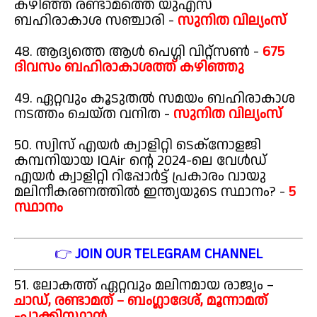
കഴിഞ്ഞ രണ്ടാമത്തെ യുഎസ്
ബഹിരാകാശ സഞ്ചാരി -
സുനിത വില്യംസ്
48. ആദ്യത്തെ ആൾ പെഗ്ഗി വിറ്റ്സൺ -
675
ദിവസം ബഹിരാകാശത്ത് കഴിഞ്ഞു
49. ഏറ്റവും കൂടുതൽ സമയം ബഹിരാകാശ
നടത്തം ചെയ്ത വനിത -
സുനിത വില്യംസ്
50. സ്വിസ് എയർ ക്വാളിറ്റി ടെക്നോളജി
കമ്പനിയായ IQAir ന്റെ 2024-ലെ വേൾഡ്
എയർ ക്വാളിറ്റി റിപ്പോർട്ട് പ്രകാരം വായു
മലിനീകരണത്തിൽ ഇന്ത്യയുടെ സ്ഥാനം? -
5
സ്ഥാനം
👉
JOIN OUR TELEGRAM CHANNEL
51. ലോകത്ത് ഏറ്റവും മലിനമായ രാജ്യം –
ചാഡ്, രണ്ടാമത് – ബംഗ്ലാദേശ്, മൂന്നാമത്
-പാക്കിസ്ഥാൻ