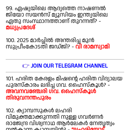
99. ഏഷ്യയിലെ ആദ്യത്തെ നാഷണൽ
ജിയോ സയൻസ് മ്യൂസിയം ഇന്ത്യയിലെ
ഏതു സംസ്ഥാനത്താണ് തുറന്നത്? -
മധ്യപ്രദേശ്
100. 2025 മാർച്ചിൽ അന്തരിച്ച മുൻ
സുപ്രീംകോടതി ജഡ്ജി? -
വി രാമസ്വാമി
👉
JOIN OUR TELEGRAM CHANNEL
101. ഹരിത കേരളം മിഷന്റെ ഹരിത വിദ്യാലയ
പുരസ്കാരം ലഭിച്ച ഗവ. ഹൈസ്കൂൾ? -
അവനവഞ്ചേരി ഗവ. ഹൈസ്കൂൾ
തിരുവനന്തപുരം
102. ക്യാമ്പസുകൾ ലഹരി
വിമുക്തമാക്കുന്നതി നുള്ള ഗവർണർ
രാജേന്ദ്ര വിശ്വനാഥ ആർലേകർ നേതൃത്വം
നൽകുന്ന ക്യാമ്പയിൻ? -
“ലഹരിയോട്