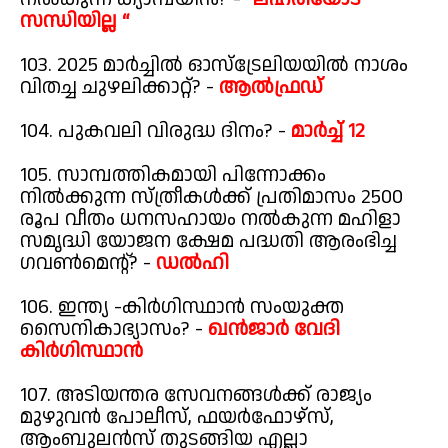
സന്ധിയില്ല “
103. 2025 മാർച്ചിൽ ഓസ്ട്രേലിയയിൽ നാശം
വിതച്ച ചുഴലിക്കാറ്റ്? -
ആൽഫ്രഡ്
104. പുകവലി വിരുദ്ധ ദിനം? -
മാർച്ച് 12
105. സാമ്പത്തികമായി പിന്നോക്കം
നിൽക്കുന്ന സ്ത്രീകൾക്ക് പ്രതിമാസം 2500
രൂപ വീതം ധനസഹായം നൽകുന്ന മഹിളാ
സമൃദ്ധി യോജന ക്ഷേമ പദ്ധതി ആരംഭിച്ച
ഗവൺമെന്റ്? -
ഡൽഹി
106. ഇന്ത്യ -കിർഗിസ്ഥാൻ സംയുക്ത
സൈനികാഭ്യാസം? -
ഖൻജാർ വേദി
കിർഗിസ്ഥാൻ
107. അടിയന്തര സേവനങ്ങൾക്ക് രാജ്യം
മുഴുവൻ പോലീസ്, ഫയർഫോഴ്സ്,
ആംബുലൻസ് തുടങ്ങിയ എല്ലാ