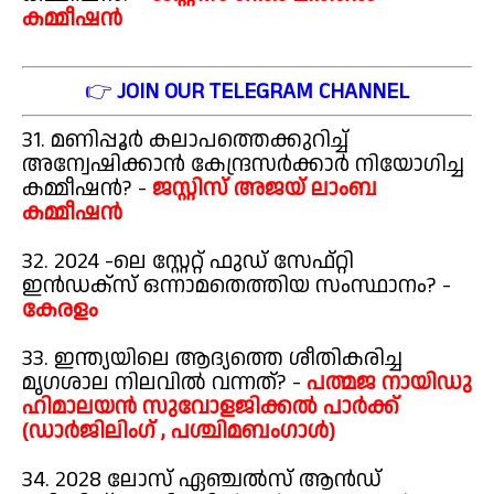
കമ്മീഷൻ
👉
JOIN OUR TELEGRAM CHANNEL
31. മണിപ്പൂർ കലാപത്തെക്കുറിച്ച്
അന്വേഷിക്കാൻ കേന്ദ്രസർക്കാർ നിയോഗിച്ച
കമ്മീഷൻ? -
ജസ്റ്റിസ് അജയ് ലാംബ
കമ്മീഷൻ
32. 2024 -ലെ സ്റ്റേറ്റ് ഫുഡ് സേഫ്റ്റി
ഇൻഡക്സ് ഒന്നാമതെത്തിയ സംസ്ഥാനം? -
കേരളം
33. ഇന്ത്യയിലെ ആദ്യത്തെ ശീതികരിച്ച
മൃഗശാല നിലവിൽ വന്നത്? -
പത്മജ നായിഡു
ഹിമാലയൻ സുവോളജിക്കൽ പാർക്ക്
(ഡാർജിലിംഗ് , പശ്ചിമബംഗാൾ)
34. 2028 ലോസ് ഏഞ്ചൽസ് ആൻഡ്