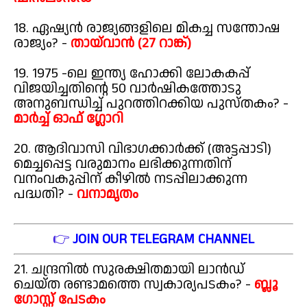
18. ഏഷ്യൻ രാജ്യങ്ങളിലെ മികച്ച സന്തോഷ
രാജ്യം? -
തായ്‌വാൻ (27 റാങ്ക്)
19. 1975 -ലെ ഇന്ത്യ ഹോക്കി ലോകകപ്പ്
വിജയിച്ചതിന്റെ 50 വാർഷികത്തോടു
അനുബന്ധിച്ച് പുറത്തിറക്കിയ പുസ്തകം? -
മാർച്ച് ഓഫ് ഗ്ലോറി
20. ആദിവാസി വിഭാഗക്കാർക്ക് (അട്ടപ്പാടി)
മെച്ചപ്പെട്ട വരുമാനം ലഭിക്കുന്നതിന്
വനംവകുപ്പിന് കീഴിൽ നടപ്പിലാക്കുന്ന
പദ്ധതി? -
വനാമൃതം
👉
JOIN OUR TELEGRAM CHANNEL
21. ചന്ദ്രനിൽ സുരക്ഷിതമായി ലാൻഡ്
ചെയ്ത രണ്ടാമത്തെ സ്വകാര്യപടകം? -
ബ്ലൂ
ഗോസ്റ്റ് പേടകം