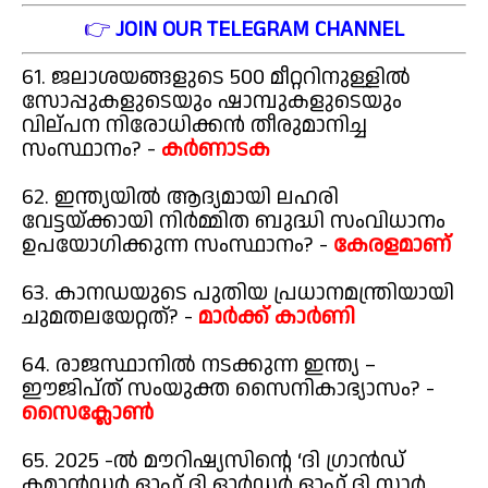
👉
JOIN OUR TELEGRAM CHANNEL
61. ജലാശയങ്ങളുടെ 500 മീറ്ററിനുള്ളിൽ
സോപ്പുകളുടെയും ഷാമ്പുകളുടെയും
വില്പന നിരോധിക്കൻ തീരുമാനിച്ച
സംസ്ഥാനം? -
കർണാടക
62. ഇന്ത്യയിൽ ആദ്യമായി ലഹരി
വേട്ടയ്ക്കായി നിർമ്മിത ബുദ്ധി സംവിധാനം
ഉപയോഗിക്കുന്ന സംസ്ഥാനം? -
കേരളമാണ്
63. കാനഡയുടെ പുതിയ പ്രധാനമന്ത്രിയായി
ചുമതലയേറ്റത്? -
മാർക്ക് കാർണി
64. രാജസ്ഥാനിൽ നടക്കുന്ന ഇന്ത്യ –
ഈജിപ്ത് സംയുക്ത സൈനികാഭ്യാസം? -
സൈക്ലോൺ
65. 2025 -ൽ മൗറിഷ്യസിന്റെ ‘ദി ഗ്രാൻഡ്
കമാൻഡർ ഓഫ് ദി ഓർഡർ ഓഫ് ദി സ്റ്റാർ