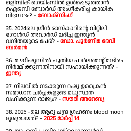
ഒളിമ്പിക് ഗെയിംസിൽ ഉൾപ്പെടുത്താൻ
ഐഒസി ബോർഡ് അംഗീകരിച്ച കായിക
വിനോദം? -
ബോക്സിംഗ്
35. 2024ലെ ഗ്രീൻ ഓസ്കാറിന്റെ വിറ്റിലി
ഗോൾഡ് അവാർഡ് ലഭിച്ച ഇന്ത്യൻ
വനിതയുടെ പേര്? -
ഡോ. പൂർണിമ ദേവി
ബർമൻ
36. മൗറീഷ്യസിൽ പുതിയ പാർലമെന്റ് മന്ദിരം
നിർമ്മിക്കുന്നതിനായി സഹായിക്കുന്നത്? -
ഇന്ത്യ
37. നിലവിൽ നടക്കുന്ന റഷ്യ ഉക്രൈൻ
സമാധാന ചർച്ചകളുടെ മധ്യസ്ഥത
വഹിക്കുന്ന രാജ്യം? -
സൗദി അറേബ്യ
38. 2025 -ലെ ആദ്യ ചന്ദ്ര ഗ്രഹണം blood moon
ദൃശ്യമായത്? -
2025 മാർച്ച് 14