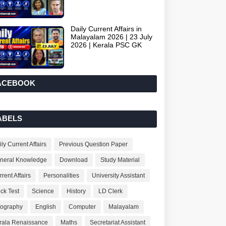
Daily Current Affairs in
Malayalam 2026 | 23 July
2026 | Kerala PSC GK
ACEBOOK
ABELS
ly Current Affairs
Previous Question Paper
neral Knowledge
Download
Study Material
rent Affairs
Personalities
University Assistant
ck Test
Science
History
LD Clerk
ography
English
Computer
Malayalam
rala Renaissance
Maths
Secretariat Assistant