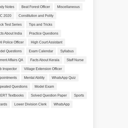
udy Notes
Beat Forest Officer
Miscellaneous
C 2020
Constitution and Polity
ck Test Series
Tips and Tricks
cts About India
Practice Questions
il Police Officer
High Court Assistant
del Questions
Exam Calendar
Syllabus
rrent Affairs QA
Facts About Kerala
Staff Nurse
b Inspector
Village Extension Officer
pointments
Mental Ability
WhatsApp Quiz
peated Questions
Model Exam
ERT Textbooks
Solved Question Paper
Sports
ards
Lower Division Clerk
WhatsApp