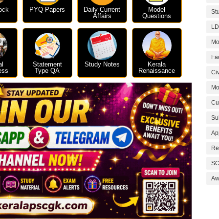
ock
PYQ Papers
Daily Current
Model
St
Affairs
Questions
LD
Mo
Fa
al
Statement
Study Notes
Kerala
ess
Type QA
Renaissance
Civ
Mo
Cu
Su
Ap
Re
SC
Aw