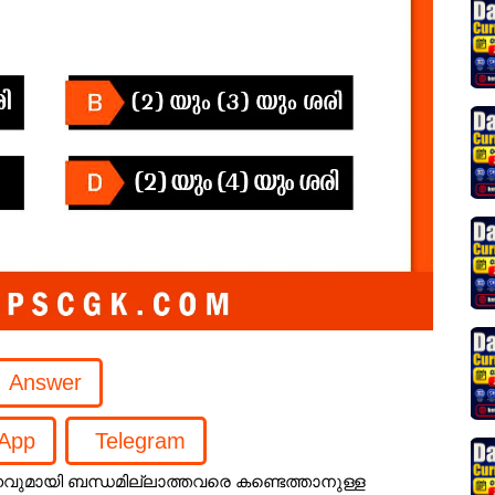
App
Telegram
വുമായി ബന്ധമില്ലാത്തവരെ കണ്ടെത്താനുള്ള