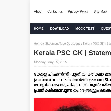
About
Contact us
Privacy Policy
Site Map
HOME
DOWNLOAD
MOCK TEST
QUES
Home
Statement Type Questions
Kerala PSC GK | Sta
Kerala PSC GK | Statem
Monday, May 05, 2025
കേരള പിഎസ്‌സി പുതിയ പരീക്ഷാ മാത
പ്രസ്താവനാധിഷ്ഠിത ചോദ്യങ്ങൾ (
Sta
മനസ്സിലാക്കാൻ, പിഎസ്‌സി
മുൻപരീക
പ്രതീക്ഷിക്കാവുന്ന
ചോദ്യങ്ങളും ഞങ്