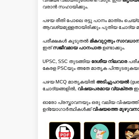
വരാൻ സഹായിക്കും.
പഴയ രീതി പോലെ രട്ടു പഠനം മാത്രം ചെയ്യ
ആവശ്യമുള്ളതായിരിക്കും പുതിയ ചോദ്യ 
പരീക്ഷകൾ കൂടുതൽ
മികവുറ്റതും സാവധാ
ഇത്
സജീവമായ പഠനപാത
ഉണ്ടാക്കും.
UPSC, SSC തുടങ്ങിയ
ദേശീയ നിലവാര
പരീ
കേരള PSCയും അതേ മാതൃക പിന്തുടരുകയ
പഴയ MCQ മാതൃകയിൽ
അടിച്ചുപറയൽ
(gue
ചോദ്യങ്ങളിൽ,
വിഷയപരമായ വ്യക്തത
ഇല
ഓരോ പ്രസ്താവനയും ഒരു വലിയ വിഷയത്തിന്
ഉദ്യോഗാർത്ഥികൾക്ക്
വിഷയത്തെ മുഴുവനായ