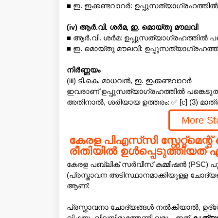
■ ഇ. ഇക്കണ്ടവാറർ: ഉപ്പുസത്യാഗ്രഹത്തിൽ
(iv) ആർ.വി. ശർമ, ഇ. മൊയ്തു മൗലവി
■ ആർ.വി. ശർമ: ഉപ്പുസത്യാഗ്രഹത്തിൽ പങ
■ ഇ. മൊയ്തു മൗലവി: ഉപ്പുസത്യാഗ്രഹത്ത
നിർണ്ണയം
(iii) ടി.കെ. മാധവൻ, ഇ. ഇക്കണ്ടവാറർ
ഇവരാണ് ഉപ്പുസത്യാഗ്രഹത്തിൽ പങ്കെടുത്തി
അതിനാൽ, ശരിയായ ഉത്തരം: ✅ [c] (3) മാത്
More St
കേരള പിഎസ്‌സി സ്റ്റേറ്റ്‌മെന
രീതിയിൽ ഉൾപ്പെടുത്തിയത് 
കേരള പബ്ലിക് സർവീസ് കമ്മീഷൻ (PSC) 
(പ്രസ്താവന അടിസ്ഥാനമാക്കിയുള്ള ചോദ്
ആണ്:
പ്രസ്താവനാ ചോദ്യങ്ങൾ നൽകിയാൽ, ഉദ്
വിഷയം വിലയിരുത്തേണ്ടി വരും. ഇത്
കൃത്യ