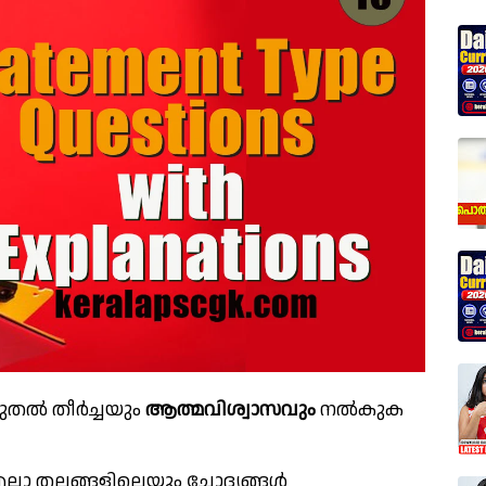
ൂടുതൽ തീർച്ചയും
ആത്മവിശ്വാസവും
നൽകുക
്ലാ തലങ്ങളിലെയും ചോദ്യങ്ങൾ