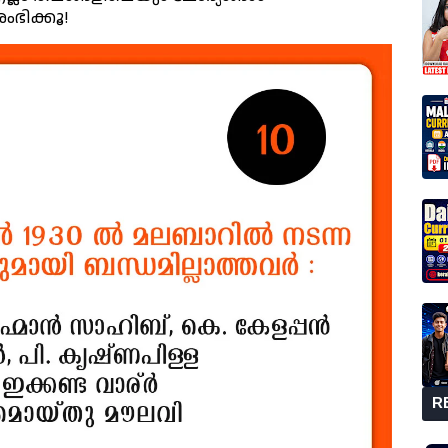
ംഭിക്കൂ!
R