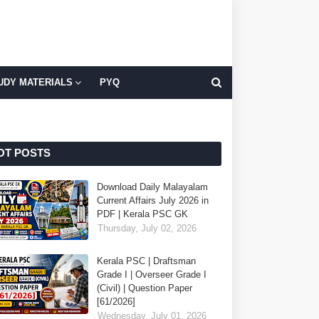
UDY MATERIALS
PYQ
OT POSTS
Download Daily Malayalam
Current Affairs July 2026 in
PDF | Kerala PSC GK
Thursday, July 02, 2026
Kerala PSC | Draftsman
Grade I | Overseer Grade I
(Civil) | Question Paper
[61/2026]
Wednesday, July 01, 2026