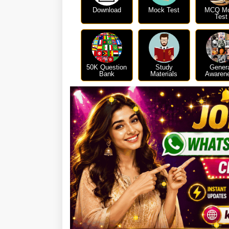
Download
Mock Test
MCQ M
Test
50K Question
Study
Gener
Bank
Materials
Awaren