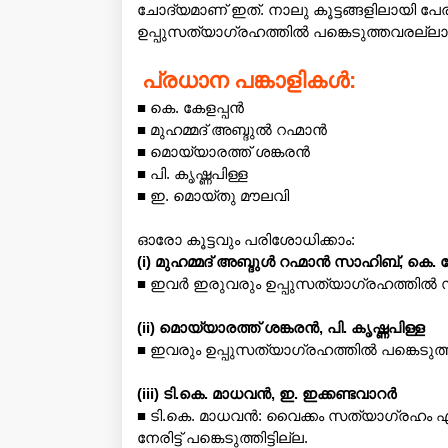
ചോദ്യമാണ് ഇത്. നാലു കൂട്ടങ്ങളിലായി പ
ഉപ്പുസത്യാഗ്രഹത്തിൽ പങ്കെടുത്തവരല്ലാ
പ്രധാന പങ്കാളികൾ:
■ കെ. കേളപ്പൻ
■ മുഹമ്മദ് അബ്ദുൽ റഹ്മാൻ
■ മൊയ്യാരത്ത് ശങ്കരൻ
■ പി. കൃഷ്ണപിള്ള
■ ഇ. മൊയ്തു മൗലവി
ഓരോ കൂട്ടവും പരിശോധിക്കാം:
(i) മുഹമ്മദ് അബ്ദുൾ റഹ്മാൻ സാഹിബ്, കെ. 
■ ഇവർ ഇരുവരും ഉപ്പുസത്യാഗ്രഹത്തിൽ സ
(ii) മൊയ്യാരത്ത് ശങ്കരൻ, പി. കൃഷ്ണപിള്ള
■ ഇവരും ഉപ്പുസത്യാഗ്രഹത്തിൽ പങ്കെടുത
(iii) ടി.കെ. മാധവൻ, ഇ. ഇക്കണ്ടവാറർ
■ ടി.കെ. മാധവൻ: വൈക്കം സത്യാഗ്രഹം എന
നേരിട്ട് പങ്കെടുത്തിട്ടില്ല.