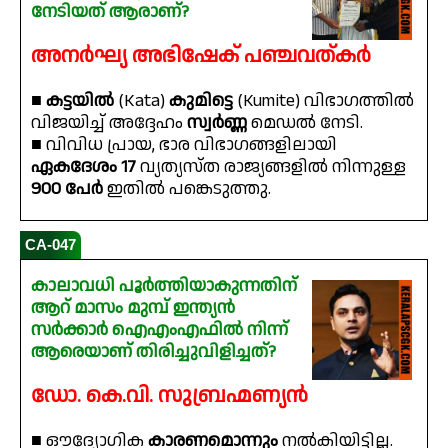
നേടിയത് ആരാണ്?
അനർഘ്യ അഭിഷേക് പഞ്ചവത്കർ
■
കട്ടയിൽ
(Kata)
കുമിട്ടെ
(Kumite) വിഭാഗത്തിൽ
വിജയിച്ച് അദ്ദേഹം
സ്വർണ്ണ
മെഡൽ നേടി.
■ വിവിധ പ്രായ, ഭാര വിഭാഗങ്ങളിലായി
ഏകദേശം 17
വ്യത്യസ്ത രാജ്യങ്ങളിൽ നിന്നുള്ള
900 പേർ
ഇതിൽ പങ്കെടുത്തു.
CA-047
കാലാവധി പൂർത്തിയാകുന്നതിന്
ആറ് മാസം മുമ്പ് ഇന്ത്യൻ
സർക്കാർ ഐഎംഎഫിൽ നിന്ന്
ആരെയാണ് തിരിച്ചുവിളിച്ചത്?
ഡോ. കെ.വി. സുബ്രഹ്മണ്യൻ
■ ഔദ്യോഗിക
കാരണമൊന്നും
നൽകിയിട്ടില്ല.