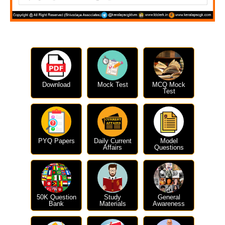
Download
Mock Test
MCQ Mock
Test
PYQ Papers
Daily Current
Model
Affairs
Questions
50K Question
Study
General
Bank
Materials
Awareness