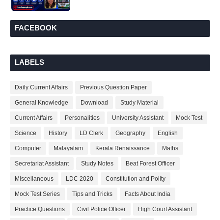
FACEBOOK
LABELS
Daily Current Affairs
Previous Question Paper
General Knowledge
Download
Study Material
Current Affairs
Personalities
University Assistant
Mock Test
Science
History
LD Clerk
Geography
English
Computer
Malayalam
Kerala Renaissance
Maths
Secretariat Assistant
Study Notes
Beat Forest Officer
Miscellaneous
LDC 2020
Constitution and Polity
Mock Test Series
Tips and Tricks
Facts About India
Practice Questions
Civil Police Officer
High Court Assistant