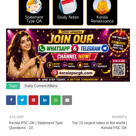
Statement
Study Notes
Kerala
Type QA
Renaissance
Tags
Daily Current Affairs
OLDER
NEWER
Kerala PSC GK | Statement Type
Top 10 largest lakes in the world |
Questions - 10
Kerala PSC GK