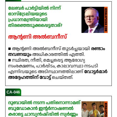
ലേബർ പാർട്ടിയിൽ നിന്ന്
ഓസ്‌ട്രേലിയയുടെ
പ്രധാനമന്ത്രിയായി
തിരഞ്ഞെടുക്കപ്പെട്ടതാര്?
ആന്റണി അൽബനീസ്
■ ആന്റണി അൽബനീസ് തുടർച്ചയായി
രണ്ടാം
തവണയും
അധികാരത്തിൽ എത്തി.
■ സ്ഥിരത, നീതി, മെച്ചപ്പെട്ട ആരോഗ്യ
സംരക്ഷണം, പാർപ്പിടം, കാലാവസ്ഥാ നടപടി
എന്നിവയുടെ അടിസ്ഥാനത്തിലാണ്
വോട്ടർമാർ
അദ്ദേഹത്തിന് വോട്ട്
ചെയ്തത്.
CA-046
ദുബായിൽ നടന്ന പതിനൊന്നാമത്
ബുഡോകാൻ ഇന്റർനാഷണൽ
കരാട്ടെ ചാമ്പ്യൻഷിപ്പിൽ സ്വർണ്ണം