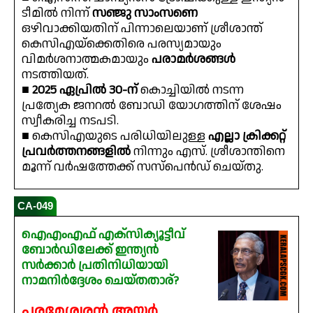
ടീമിൽ നിന്ന്
സഞ്ജു സാംസണെ
ഒഴിവാക്കിയതിന് പിന്നാലെയാണ് ശ്രീശാന്ത്
കെസിഎയ്‌ക്കെതിരെ പരസ്യമായും
വിമർശനാത്മകമായും
പരാമർശങ്ങൾ
നടത്തിയത്.
■
2025 ഏപ്രിൽ 30-ന്
കൊച്ചിയിൽ നടന്ന
പ്രത്യേക ജനറൽ ബോഡി യോഗത്തിന് ശേഷം
സ്വീകരിച്ച നടപടി.
■ കെസിഎയുടെ പരിധിയിലുള്ള
എല്ലാ ക്രിക്കറ്റ്
പ്രവർത്തനങ്ങളിൽ
നിന്നും എസ്. ശ്രീശാന്തിനെ
മൂന്ന് വർഷത്തേക്ക് സസ്‌പെൻഡ് ചെയ്തു.
CA-049
ഐഎംഎഫ് എക്സിക്യൂട്ടീവ്
ബോർഡിലേക്ക് ഇന്ത്യൻ
സർക്കാർ പ്രതിനിധിയായി
നാമനിർദ്ദേശം ചെയ്തതാര്?
പരമേശ്വരൻ അയ്യർ