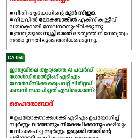
■ നീതി ആയോഗിന്റെ
മുൻ സിഇഒ
.
■ നിലവിൽ
ലോകബാങ്കിൽ
എക്സിക്യൂട്ടീവ്
ഡയറക്ടറായി സേവനമനുഷ്ഠിക്കുന്നു.
■ ഇന്ത്യയുടെ
സ്വച്ഛ് ഭാരത്
ദൗത്യത്തിന് നേതൃത്വം
നൽകുന്നതിലൂടെ അറിയപ്പെടുന്നു.
CA-050
ഇന്ത്യയിലെ ആദ്യത്തെ AI പവർഡ്
ഗോൾഡ് മെൽറ്റിംഗ് എടിഎം
ഗോൾഡ്‌സിക്ക പ്രൈവറ്റ് ലിമിറ്റഡ്
കമ്പനി സ്ഥാപിച്ചത് എവിടെയാണ്?
ഹൈദരാബാദ്
■ ഉപയോക്താക്കൾക്ക് എടിഎം ഉപയോഗിച്ച്
സ്വർണ്ണം
വാങ്ങാനും നിക്ഷേപിക്കാനും
കഴിയും.
■ നിക്ഷേപിച്ച സ്വർണ്ണം
ഉരുക്കി അതിന്റെ