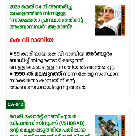
2025 മെയ് 04 ന് അന്തരിച്ച
കേരളത്തിൽ നിന്നുള്ള
"സാക്ഷരതാ പ്രസ്ഥാനത്തിന്റെ
അംബാസഡർ" ആരാണ്?
കെ വി റാബിയ
■ 59 കാരിയായ കെ വി റാബിയ
അർബുദം
ബാധിച്ച്
തിരൂരങ്ങാടിക്കടുത്ത്
വെള്ളിലക്കാട്ടുള്ള വസതിയിൽ അന്തരിച്ചു.
■
1990-ൽ മലപ്പുറത്ത്
നടന്ന കേരള സംസ്ഥാന
സാക്ഷരതാ കാമ്പയിനിന്റെ
അംബാസഡറായിരുന്നു അവർ.
CA-042
വെരി ഷോർട്ട് റേഞ്ച് എയർ
ഡിഫൻസ് സിസ്റ്റംസ് (VSHORAD)
ന്റെ മെച്ചപ്പെടുത്തിയ പതിപ്പായ