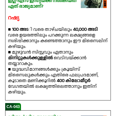
ഇഗ്ല-എസ് ഇന്ത്യയ്ക്ക് നൽകിയത്
ഏത് രാജ്യമാണ്?
റഷ്യ
■
100 അട
ി വരെ താഴ്ചയിലും
40,000 അടി
വരെ ഉയരത്തിലും പറക്കുന്ന ലക്ഷ്യങ്ങളെ
നശിപ്പിക്കാനും കണ്ടെത്താനും ഈ മിസൈലിന്
കഴിയും.
■ മുഴുവൻ സിസ്റ്റവും ഏതാനും
മിനിറ്റുകൾക്കുള്ളിൽ
വെടിവയ്ക്കാൻ
തയ്യാറാകും.
■ യുദ്ധവിമാനങ്ങൾക്കും ക്രൂയിസ്
മിസൈലുകൾക്കും എതിരെ ഫലപ്രദമാണ്,
കൂടാതെ മണിക്കൂറിൽ
400 കിലോമീറ്റർ
വേഗതയിൽ ലക്ഷ്യത്തിലെത്താനും ഇതിന്
കഴിയും.
CA-043