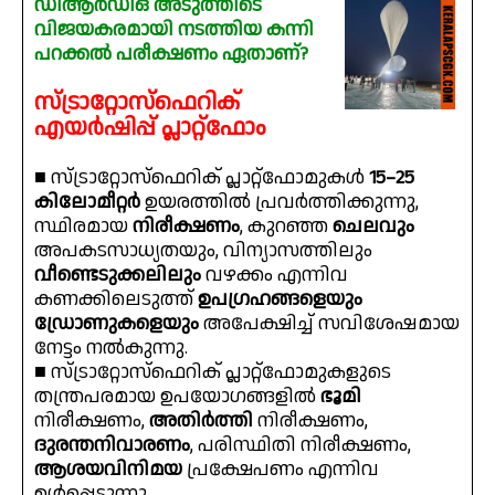
ഡിആർഡിഒ അടുത്തിടെ
വിജയകരമായി നടത്തിയ കന്നി
പറക്കൽ പരീക്ഷണം ഏതാണ്?
സ്ട്രാറ്റോസ്ഫെറിക്
എയർഷിപ്പ് പ്ലാറ്റ്ഫോം
■ സ്ട്രാറ്റോസ്ഫെറിക് പ്ലാറ്റ്‌ഫോമുകൾ
15–25
കിലോമീറ്റർ
ഉയരത്തിൽ പ്രവർത്തിക്കുന്നു,
സ്ഥിരമായ
നിരീക്ഷണം
, കുറഞ്ഞ
ചെലവും
അപകടസാധ്യതയും, വിന്യാസത്തിലും
വീണ്ടെടുക്കലിലും
വഴക്കം എന്നിവ
കണക്കിലെടുത്ത്
ഉപഗ്രഹങ്ങളെയും
ഡ്രോണുകളെയും
അപേക്ഷിച്ച് സവിശേഷമായ
നേട്ടം നൽകുന്നു.
■ സ്ട്രാറ്റോസ്ഫെറിക് പ്ലാറ്റ്‌ഫോമുകളുടെ
തന്ത്രപരമായ ഉപയോഗങ്ങളിൽ
ഭൂമി
നിരീക്ഷണം,
അതിർത്തി
നിരീക്ഷണം,
ദുരന്തനിവാരണം
, പരിസ്ഥിതി നിരീക്ഷണം,
ആശയവിനിമയ
പ്രക്ഷേപണം എന്നിവ
ഉൾപ്പെടുന്നു.