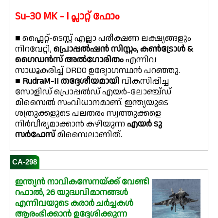
Su-30 MK - I പ്ലാറ്റ് ഫോം
■ ഫ്ലൈറ്റ്-ടെസ്റ്റ് എല്ലാ പരീക്ഷണ ലക്ഷ്യങ്ങളും
നിറവേറ്റി,
പ്രൊപ്പൽഷൻ സിസ്റ്റം, കൺട്രോൾ &
ഗൈഡൻസ് അൽഗോരിതം
എന്നിവ
സാധൂകരിച്ച് DRDO ഉദ്യോഗസ്ഥൻ പറഞ്ഞു.
■
RudraM-II തദ്ദേശീയമായി
വികസിപ്പിച്ച
സോളിഡ് പ്രൊപ്പൽഡ് എയർ-ലോഞ്ച്ഡ്
മിസൈൽ സംവിധാനമാണ്. ഇന്ത്യയുടെ
ശത്രുക്കളുടെ പലതരം സ്വത്തുക്കളെ
നിർവീര്യമാക്കാൻ കഴിയുന്ന
എയർ ടു
സർഫേസ്
മിസൈലാണിത്.
CA-298
ഇന്ത്യൻ നാവികസേനയ്ക്ക് വേണ്ടി
റഫാൽ, 26 യുദ്ധവിമാനങ്ങൾ
എന്നിവയുടെ കരാർ ചർച്ചകൾ
ആരംഭിക്കാൻ ഉദ്ദേശിക്കുന്ന