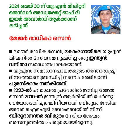
2024 മെയ് 30 ന് യു.എൻ മിലിറ്ററി
ജെൻഡർ അഡ്വക്കേറ്റ് ഓഫ് ദി
ഇയർ അവാർഡ് ആർക്കാണ്
ലഭിച്ചത്
മേജർ രാധികാ സെൻ
■ മേജർ രാധിക സെൻ,
കോംഗോയിലെ
യുഎൻ
മിഷനിൽ സേവനമനുഷ്ഠിച്ച ഒരു
ഇന്ത്യൻ
വനിതാ
സമാധാനപാലകയാണ്.
■ യുഎൻ സമാധാനപാലകരുടെ അന്താരാഷ്ട്ര
ദിനത്തോടനുബന്ധിച്ച് നടന്ന ചടങ്ങിലാണ്
പുരസ്കാരം നൽകിയത്
.
■
1993-ൽ
ഹിമാചൽ പ്രദേശിൽ ജനിച്ച മേജർ
സെൻ
2016-ൽ
ഇന്ത്യൻ ആർമിയിൽ ചേർന്നു.
ബയോടെക് എഞ്ചിനീയറായി ബിരുദം നേടിയ
അവർ ഐഐടി ബോംബെയിൽ നിന്ന്
ബിരുദാനന്തര ബിരുദം
നേടിയ ശേഷം
സൈന്യത്തിൽ ചേരുകയായിരുന്നു.