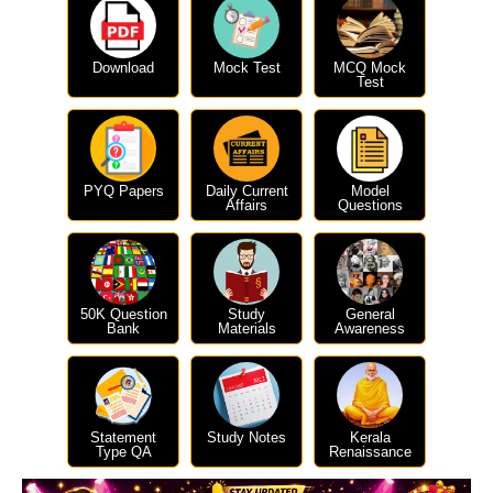
Download
Mock Test
MCQ Mock
Test
PYQ Papers
Daily Current
Model
Affairs
Questions
50K Question
Study
General
Bank
Materials
Awareness
Statement
Study Notes
Kerala
Type QA
Renaissance