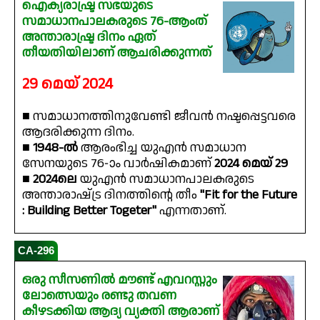
ഐക്യരാഷ്ട്ര സഭയുടെ
സമാധാനപാലകരുടെ 76-ആംത്
അന്താരാഷ്ട്ര ദിനം ഏത്
തീയതിയിലാണ് ആചരിക്കുന്നത്
29 മെയ് 2024
■ സമാധാനത്തിനുവേണ്ടി ജീവൻ നഷ്ടപ്പെട്ടവരെ
ആദരിക്കുന്ന ദിനം.
■
1948-ൽ
ആരംഭിച്ച യുഎൻ സമാധാന
സേനയുടെ 76-ാം വാർഷികമാണ്
2024 മെയ് 29
■
2024ലെ
യുഎൻ സമാധാനപാലകരുടെ
അന്താരാഷ്‌ട്ര ദിനത്തിൻ്റെ തീം
"Fit for the Future
: Building Better Togeter"
എന്നതാണ്.
CA-296
ഒരു സീസണിൽ മൗണ്ട് എവറസ്റ്റും
ലോത്സെയും രണ്ടു തവണ
കീഴടക്കിയ ആദ്യ വ്യക്തി ആരാണ്