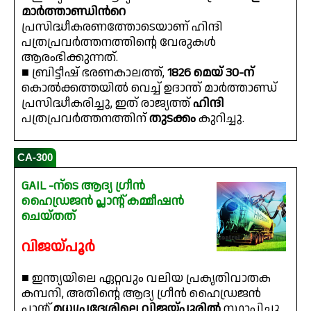
മാർത്താണ്ഡിൻറെ
പ്രസിദ്ധീകരണത്തോടെയാണ് ഹിന്ദി
പത്രപ്രവർത്തനത്തിൻ്റെ വേരുകൾ
ആരംഭിക്കുന്നത്.
■ ബ്രിട്ടീഷ് ഭരണകാലത്ത്,
1826 മെയ് 30-ന്
കൊൽക്കത്തയിൽ വെച്ച് ഉദാന്ത് മാർത്താണ്ഡ്
പ്രസിദ്ധീകരിച്ചു, ഇത് രാജ്യത്ത്
ഹിന്ദി
പത്രപ്രവർത്തനത്തിന്
തുടക്കം
കുറിച്ചു.
CA-300
GAIL -ന്ടെ ആദ്യ ഗ്രീൻ
ഹൈഡ്രജൻ പ്ലാന്റ് കമ്മീഷൻ
ചെയ്തത്
വിജയ്പൂർ
■ ഇന്ത്യയിലെ ഏറ്റവും വലിയ പ്രകൃതിവാതക
കമ്പനി, അതിൻ്റെ ആദ്യ ഗ്രീൻ ഹൈഡ്രജൻ
പ്ലാൻ്റ്
മധ്യപ്രദേശിലെ വിജയ്പൂരിൽ
സ്ഥാപിച്ചു.