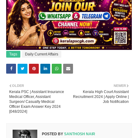
Tags
Daily Current Affairs
OLDER
NEWER
Kerala PSC | Assistant Insurance
Kerala High Court Assistant
Medical Officer, Assistant
Recruitment 2024 | Apply Online |
Surgeon/ Casualty Medical
Job Notification
Officer Exam Answer Key 2024
[048/2024]
POSTED BY
SANTHOSH NAIR