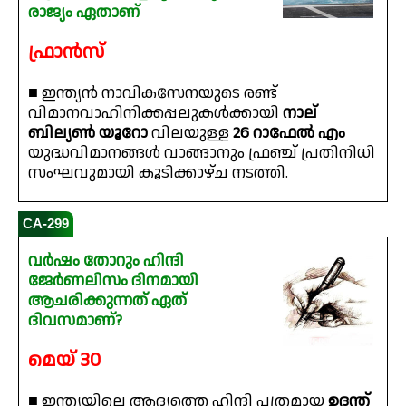
രാജ്യം ഏതാണ്
ഫ്രാൻസ്
■ ഇന്ത്യൻ നാവികസേനയുടെ രണ്ട്
വിമാനവാഹിനിക്കപ്പലുകൾക്കായി
നാല്
ബില്യൺ യൂറോ
വിലയുള്ള
26 റാഫേൽ എം
യുദ്ധവിമാനങ്ങൾ വാങ്ങാനും ഫ്രഞ്ച് പ്രതിനിധി
സംഘവുമായി കൂടിക്കാഴ്ച നടത്തി.
CA-299
വർഷം തോറും ഹിന്ദി
ജേർണലിസം ദിനമായി
ആചരിക്കുന്നത് ഏത്
ദിവസമാണ്?
മെയ് 30
■ ഇന്ത്യയിലെ ആദ്യത്തെ ഹിന്ദി പത്രമായ
ഉദന്ത്