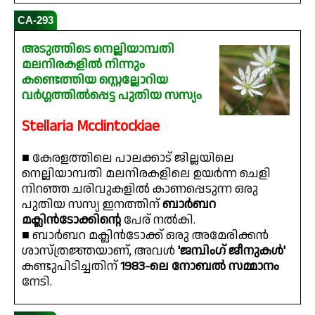
CA-293
അടുത്തിടെ നെല്ലിയാമ്പതി
മലനിരകളിൽ നിന്നും
കണ്ടെത്തിയ സ്റ്റെല്ലോറിയ
വർഗ്ഗത്തിൽപ്പെട്ട പുതിയ സസ്യം
Stellaria Mcclintockiae
■ കേരളത്തിലെ പാലക്കാട് ജില്ലയിലെ
നെല്ലിയാമ്പതി മലനിരകളിലെ ഉയർന്ന ചെളി
നിറഞ്ഞ ചരിവുകളിൽ കാണപ്പെടുന്ന ഒരു
പുതിയ സസ്യ ഇനത്തിന്
ബാർബറ
മക്ലിൻടോക്കിൻ്റെ
പേര് നൽകി.
■ ബാർബറ മക്ലിൻടോക്ക് ഒരു അമേരിക്കൻ
ശാസ്ത്രജ്ഞയാണ്, അവൾ
'ജമ്പിംഗ് ജീനുകൾ'
കണ്ടുപിടിച്ചതിന്
1983-ലെ നോബൽ സമ്മാനം
നേടി.