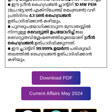
■ ഈ ഗ്രീൻ ഹൈഡ്രജൻ പ്ലാൻ്റിന്
10 MW PEM
(പ്രോട്ടോൺ എക്സ്ചേഞ്ച് മെംബ്രൺ) വഴി
പ്രതിദിനം
4.3 ടൺ ഹൈഡ്രജൻ
ഉത്പാദിപ്പിക്കാൻ കഴിയും.
■ പുനരുപയോഗിക്കാവുന്ന സ്രോതസ്സിൽ
നിന്നുള്ള
വൈദ്യുതി ഉപയോഗിച്ച്
ജല
വൈദ്യുതവിശ്ലേഷണത്തിലൂടെയാണ്
ഗ്രീൻ
ഹൈഡ്രജൻ
ഉത്പാദിപ്പിക്കുന്നത്.
■ ഈ പ്ലാൻ്റിന്
99.999% ഉയർന്ന
പരിശുദ്ധി
തലത്തിൽ ഹൈഡ്രജൻ ഉത്പാദിപ്പിക്കാൻ
കഴിയും.
Download PDF
Current Affairs May 2024