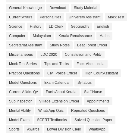
General Knowledge
Download
Study Material
Current Affairs
Personalities
University Assistant
Mock Test
Science
History
LD Clerk
Geography
English
Computer
Malayalam
Kerala Renaissance
Maths
Secretariat Assistant
Study Notes
Beat Forest Officer
Miscellaneous
LDC 2020
Constitution and Polity
Mock Test Series
Tips and Tricks
Facts About India
Practice Questions
Civil Police Officer
High Court Assistant
Model Questions
Exam Calendar
Syllabus
Current Affairs QA
Facts About Kerala
Staff Nurse
Sub Inspector
Village Extension Officer
Appointments
Mental Ability
WhatsApp Quiz
Repeated Questions
Model Exam
SCERT Textbooks
Solved Question Paper
Sports
Awards
Lower Division Clerk
WhatsApp