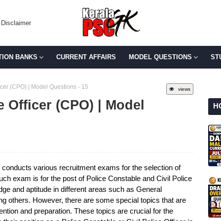
Disclaimer
TION BANKS
CURRENT AFFAIRS
MODEL QUESTIONS
ST
ficer (CPO) | Model Questions - 15
views
e Officer (CPO) | Model
H
onducts various recruitment exams for the selection of
uch exam is for the post of Police Constable and Civil Police
dge and aptitude in different areas such as General
others. However, there are some special topics that are
ention and preparation. These topics are crucial for the