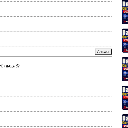
C വകുപ്പ്?