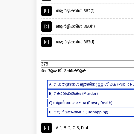
[b]
ആർട്ടിക്കിൾ 362(1)
[c]
ആർട്ടിക്കിൾ 360(1)
[d]
ആർട്ടിക്കിൾ 363(1)
379
ചേരുംപടി ചേർക്കുക.
A) പൊതുജനശല്യത്തിനുള്ള ശിക്ഷ (Public Nu
B) കൊലപാതകം (Murder)
C) സ്ത്രീധന മരണം (Dowry Death)
D) ആൾമോഷണം (Kidnapping)
[a]
A-1, B-2, C-3, D-4