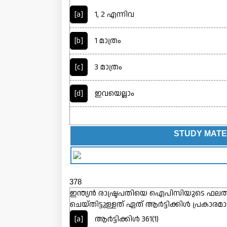
[a]
1, 2 എന്നിവ
[b]
1 മാത്രം
[c]
3 മാത്രം
[d]
ഇവയെല്ലാം
STUDY MATE
378
ഇന്ത്യൻ രാഷ്ട്രപതിയെ ഐപിസിയുടെ ഫലത്
ചെയ്തിട്ടുള്ളത് ഏത് ആർട്ടിക്കിൾ പ്രകാരമ
[a]
ആർട്ടിക്കിൾ 361(1)