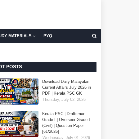
UDY MATERIALS
PYQ
OT POSTS
Download Daily Malayalam
Current Affairs July 2026 in
PDF | Kerala PSC GK
Thursday, July 02, 2026
Kerala PSC | Draftsman
Grade I | Overseer Grade I
(Civil) | Question Paper
[61/2026]
Wednesday, July 01, 2026