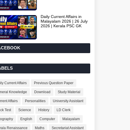
Daily Current Affairs in
Malayalam 2026 | 26 July
2026 | Kerala PSC GK
ACEBOOK
ABELS
ly Current Affairs
Previous Question Paper
neral Knowledge
Download
Study Material
rent Affairs
Personalities
University Assistant
ck Test
Science
History
LD Clerk
ography
English
Computer
Malayalam
rala Renaissance
Maths
Secretariat Assistant