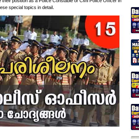
heir position as a Police Constable or Civil Police Officer in
ese special topics in detail.