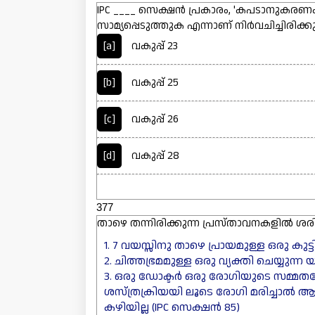
IPC ____ സെക്ഷൻ പ്രകാരം, 'കപടാനുകരണം ന
സാമ്യപ്പെടുത്തുക എന്നാണ് നിർവചിച്ചിരിക്കു
[a]
വകുപ്പ് 23
[b]
വകുപ്പ് 25
[c]
വകുപ്പ് 26
[d]
വകുപ്പ് 28
377
താഴെ തന്നിരിക്കുന്ന പ്രസ്താവനകളിൽ ശ
1. 7 വയസ്സിനു താഴെ പ്രായമുള്ള ഒരു കുട്
2. ചിത്തഭ്രമമുള്ള ഒരു വ്യക്തി ചെയ്യുന്
3. ഒരു ഡോക്ടർ ഒരു രോഗിയുടെ സമ്മതത്
ശസ്ത്രക്രിയയി ലൂടെ രോഗി മരിച്ചാൽ 
കഴിയില്ല (IPC സെക്ഷൻ 85)