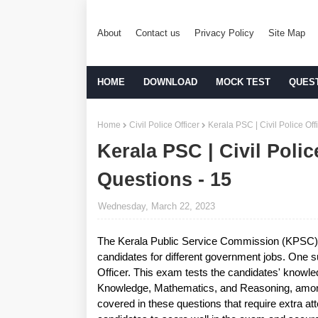
About
Contact us
Privacy Policy
Site Map
HOME
DOWNLOAD
MOCK TEST
QUES
Home
Civil Police Officer
Kerala PSC | Civil Police Of
Kerala PSC | Civil Polic
Questions - 15
Wednesday, March 22, 2023
The Kerala Public Service Commission (KPSC) c
candidates for different government jobs. One s
Officer. This exam tests the candidates' knowle
Knowledge, Mathematics, and Reasoning, among 
covered in these questions that require extra att