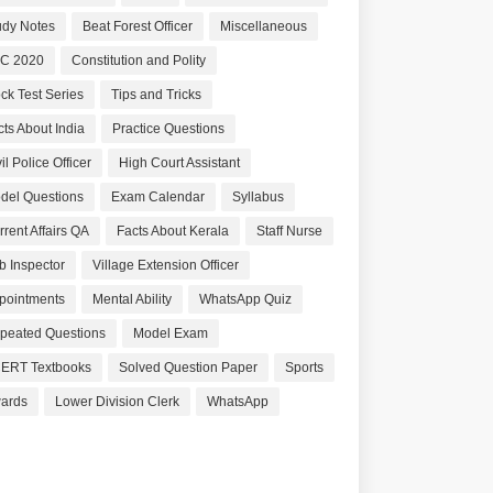
udy Notes
Beat Forest Officer
Miscellaneous
C 2020
Constitution and Polity
ck Test Series
Tips and Tricks
cts About India
Practice Questions
il Police Officer
High Court Assistant
del Questions
Exam Calendar
Syllabus
rrent Affairs QA
Facts About Kerala
Staff Nurse
b Inspector
Village Extension Officer
pointments
Mental Ability
WhatsApp Quiz
peated Questions
Model Exam
ERT Textbooks
Solved Question Paper
Sports
ards
Lower Division Clerk
WhatsApp