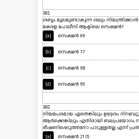
381
ശബ്ദം മൂലമുണ്ടാകുന്ന ശല്യം നിയന്ത്രിക്
കേരള പോലീസ് ആക്ടിലെ സെക്ഷൻ?
[a]
സെക്ഷൻ 69
[b]
സെക്ഷൻ 77
[c]
സെക്ഷൻ 98
[d]
സെക്ഷൻ 95
382
നിയമപരമായ ഏതെങ്കിലും ഉദ്ദേശം നിറവേറ്റ
ആർക്കെങ്കിലും എതിരായി ബലപ്രയോഗം ന
ഭീഷണിപ്പെടുത്തനോ പാടുള്ളതല്ല എന്ന് പ്
[a]
സെക്ഷൻ 21 (1)