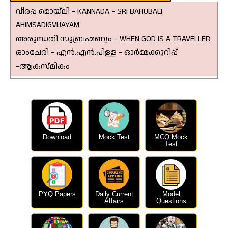
വീരപ്പ മൊയ്‌ലി - KANNADA - SRI BAHUBALI
AHIMSADIGVIJAYAM
അരുന്ധതി സുബ്രഹ്മണ്യം - WHEN GOD IS A TRAVELLER
ഓംചേരി - എൻ.എൻ.പിള്ള - ഓർമ്മക്കുറിപ്പ്
-ആകസ്മികം
Download
Mock Test
MCQ Mock
Test
PYQ Papers
Daily Current
Model
Affairs
Questions