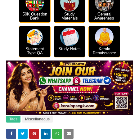
50K Question
Study
General
Bank
Materials
Awareness
Statement
Study Notes
Kerala
Type QA
Renaissance
Tags
Miscellaneous