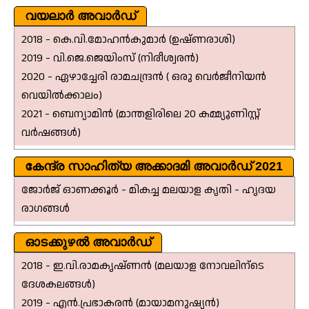
വയലാർ അവാർഡ്
2018 - കെ.വി.മോഹൻകുമാർ (ഉഷ്ണരാശി)
2019 - വി.ജെ.ജെയിംസ് (നിരീശ്വരൻ)
2020 - ഏഴാച്ചേരി രാമചന്ദ്രൻ ( ഒരു വെർജീനിയൻ
വെയിൽക്കാലം)
2021 - ബെന്യാമിൻ (മാന്തളിരിലെ 20 കമ്മ്യൂണിസ്റ്റ്
വർഷങ്ങൾ)
കേന്ദ്ര സാഹിത്യ അക്കാദമി അവാർഡ് 2021
ജോർജ് ഓണക്കൂർ - മികച്ച മലയാള കൃതി - ഹൃദയ
രാഗങ്ങൾ
ഓടക്കുഴൽ അവാർഡ്
2018 - ഇ.വി.രാമകൃഷ്‌ണൻ (മലയാള നോവലിന്ടെ
ദേശകലങ്ങൾ)
2019 - എൻ.പ്രഭാകരൻ (മായാമനുഷ്യൻ)