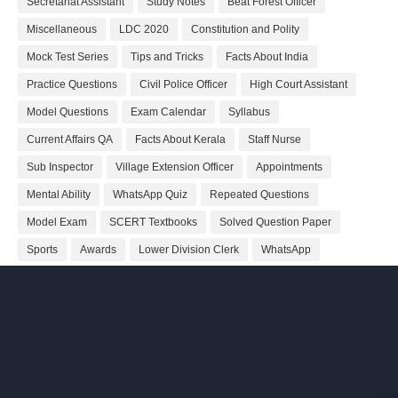
Secretariat Assistant
Study Notes
Beat Forest Officer
Miscellaneous
LDC 2020
Constitution and Polity
Mock Test Series
Tips and Tricks
Facts About India
Practice Questions
Civil Police Officer
High Court Assistant
Model Questions
Exam Calendar
Syllabus
Current Affairs QA
Facts About Kerala
Staff Nurse
Sub Inspector
Village Extension Officer
Appointments
Mental Ability
WhatsApp Quiz
Repeated Questions
Model Exam
SCERT Textbooks
Solved Question Paper
Sports
Awards
Lower Division Clerk
WhatsApp