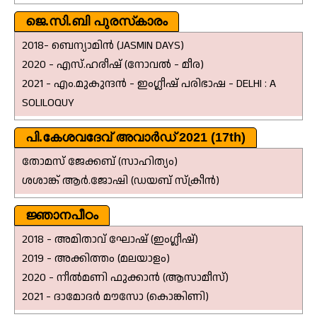
ജെ.സി.ബി പുരസ്‌കാരം
2018- ബെന്യാമിൻ (JASMIN DAYS)
2020 - എസ്.ഹരീഷ് (നോവൽ - മീര)
2021 - എം.മുകുന്ദൻ - ഇംഗ്ലീഷ് പരിഭാഷ - DELHI : A
SOLILOQUY
പി.കേശവദേവ് അവാർഡ് 2021 (17th)
തോമസ് ജേക്കബ് (സാഹിത്യം)
ശശാങ്ക് ആർ.ജോഷി (ഡയബ് സ്ക്രീൻ)
ജ്ഞാനപീഠം
2018 - അമിതാവ് ഘോഷ് (ഇംഗ്ലീഷ്)
2019 - അക്കിത്തം (മലയാളം)
2020 - നീൽമണി ഫുക്കാൻ (ആസാമീസ്)
2021 - ദാമോദർ മൗസോ (കൊങ്കിണി)