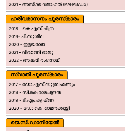
2021 - അസ്ഗർ വജാഹത് (MAHABALIG)
ഹരിവരാസനം പുരസ്‌കാരം
2018 - കെ.എസ്.ചിത്ര
2019- പി.സുശീല
2020 - ഇളയരാജ
2021 - വീരമണി രാജു
2022 - ആലപ്പി രംഗനാഥ്
സ്വാതി പുരസ്‌കാരം
2017 - ഡോ.എസ്.സുബ്രഹ്മണ്യം
2018 - സി.കെ.രാമചന്ദ്രൻ
2019 - ടി.എം.കൃഷ്ണ
2020 - ഡോ.കെ .ഓമനക്കുട്ടി
ജെ.സി.ഡാനിയേൽ