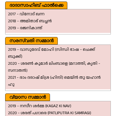
ദാദാസാഹിബ് ഫാൽക്കെ
2017 - വിനോദ് ഖന്ന
2018 - അമിതാഭ് ബച്ചൻ
2019 - രജനികാന്ത്
സരസ്വതി സമ്മാൻ
2019 - വാസുദേവ് മോഹി (സിന്ധി ഭാഷ - ചെക്ക്
ബുക്ക്)
2020 - ശരൺ കുമാർ ലിംബാളെ (മറാത്തി, കൃതി -
സനാതൻ)
2021 - രാം ദരാഷ് മിശ്ര (ഹിന്ദി) മെയ്ൻ തു യഹാൻ
ഹു
വ്യാസ സമ്മാൻ
2019 - നസീറ ശർമ്മ (KAGAZ KI NAV)
2020 - ശരത് പഗാരെ (PATLIPUTRA KI SAMRAGI)