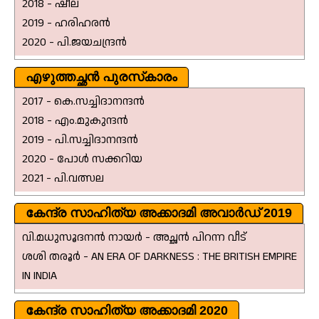
2018 - ഷീല
2019 - ഹരിഹരൻ
2020 - പി.ജയചന്ദ്രൻ
എഴുത്തച്ഛൻ പുരസ്‌കാരം
2017 - കെ.സച്ചിദാനന്ദൻ
2018 - എം.മുകുന്ദൻ
2019 - പി.സച്ചിദാനന്ദൻ
2020 - പോൾ സക്കറിയ
2021 - പി.വത്സല
കേന്ദ്ര സാഹിത്യ അക്കാദമി അവാർഡ് 2019
വി.മധുസൂദനൻ നായർ - അച്ഛൻ പിറന്ന വീട്
ശശി തരൂർ - AN ERA OF DARKNESS : THE BRITISH EMPIRE
IN INDIA
കേന്ദ്ര സാഹിത്യ അക്കാദമി 2020