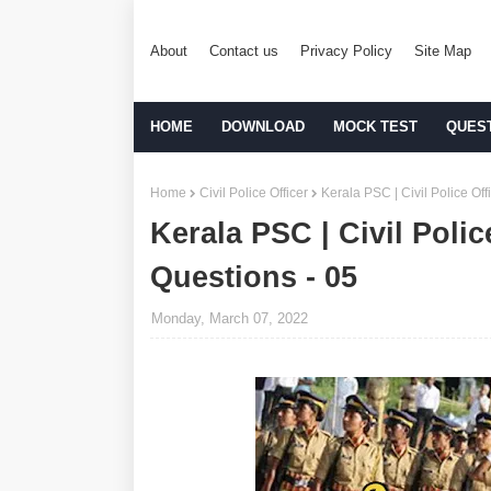
About
Contact us
Privacy Policy
Site Map
HOME
DOWNLOAD
MOCK TEST
QUES
Home
Civil Police Officer
Kerala PSC | Civil Police Of
Kerala PSC | Civil Polic
Questions - 05
Monday, March 07, 2022