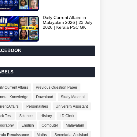
Daily Current Affairs in
Malayalam 2026 | 23 July
2026 | Kerala PSC GK
ACEBOOK
ABELS
ly Current Affairs
Previous Question Paper
neral Knowledge
Download
Study Material
rent Affairs
Personalities
University Assistant
ck Test
Science
History
LD Clerk
ography
English
Computer
Malayalam
rala Renaissance
Maths
Secretariat Assistant