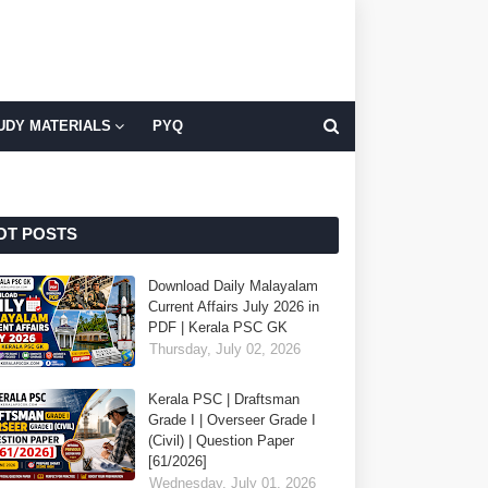
UDY MATERIALS
PYQ
OT POSTS
Download Daily Malayalam
Current Affairs July 2026 in
PDF | Kerala PSC GK
Thursday, July 02, 2026
Kerala PSC | Draftsman
Grade I | Overseer Grade I
(Civil) | Question Paper
[61/2026]
Wednesday, July 01, 2026