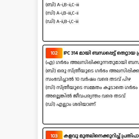
(ബി) A-i,B-ii,C-iii
(സി) A-i,B-iii,C-ii
(ഡി) A-ii,B-i,C-iii
102
IPC 314 മായി ബന്ധപ്പെട്ട് തെറ്റ
(എ) ഗർഭം അലസിപ്പിക്കുന്നതുമായി ബന്ധപ്പെ
(ബി) ഒരു സ്ത്രീയുടെ ഗർഭം അലസിപ്പിക
സംഭവിച്ചാൽ 10 വർഷം വരെ തടവ് പിഴ
(സി) സ്ത്രീയുടെ സമ്മതം കൂടാതെ ഗർഭം അ
അല്ലെങ്കിൽ ജീവപര്യന്തം വരെ തടവ്
(ഡി) എല്ലാം ശരിയാണ്
103
കളവു മുതലിനെക്കുറിച്ച് പ്രതിപാ