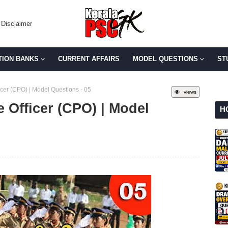
Disclaimer
TION BANKS
CURRENT AFFAIRS
MODEL QUESTIONS
ST
ficer (CPO) | Model Questions - 05
views
e Officer (CPO) | Model
H