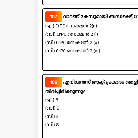
107
വാറണ്ട് കേസുമായി ബന്ധപ്പെട്ട
(എ) CrPC സെക്ഷൻ 2(n)
(ബി) CrPC സെക്ഷൻ 2 (l)
(സി) CrPC സെക്ഷൻ 2 (x)
(ഡി) CrPC സെക്ഷൻ 2 (w)
108
എവിഡൻസ് ആക്ട് പ്രകാരം തെള
തിരിച്ചിരിക്കുന്നു?
(എ) 6
(ബി) 9
(സി) 3
(ഡി) 8