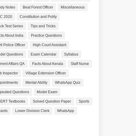
udy Notes
Beat Forest Officer
Miscellaneous
C 2020
Constitution and Polity
ck Test Series
Tips and Tricks
cts About India
Practice Questions
il Police Officer
High Court Assistant
del Questions
Exam Calendar
Syllabus
rrent Affairs QA
Facts About Kerala
Staff Nurse
b Inspector
Village Extension Officer
pointments
Mental Ability
WhatsApp Quiz
peated Questions
Model Exam
ERT Textbooks
Solved Question Paper
Sports
ards
Lower Division Clerk
WhatsApp