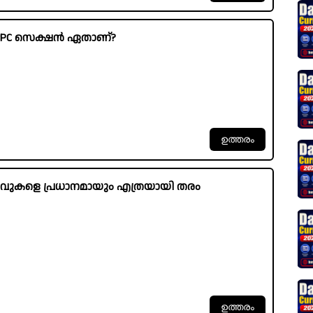
് CrPC സെക്ഷൻ ഏതാണ്?
ിവുകളെ പ്രധാനമായും എത്രയായി തരം