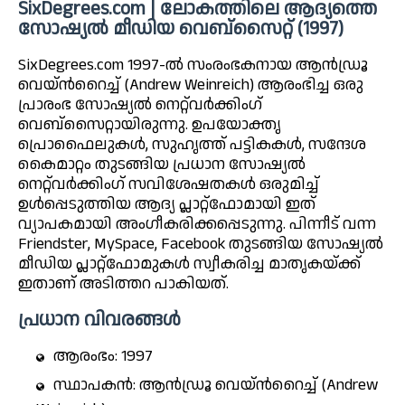
SixDegrees.com | ലോകത്തിലെ ആദ്യത്തെ
സോഷ്യൽ മീഡിയ വെബ്സൈറ്റ് (1997)
SixDegrees.com 1997-ൽ സംരംഭകനായ ആൻഡ്രൂ
വെയ്ൻറൈച്ച് (Andrew Weinreich) ആരംഭിച്ച ഒരു
പ്രാരംഭ സോഷ്യൽ നെറ്റ്‌വർക്കിംഗ്
വെബ്സൈറ്റായിരുന്നു. ഉപയോക്തൃ
പ്രൊഫൈലുകൾ, സുഹൃത്ത് പട്ടികകൾ, സന്ദേശ
കൈമാറ്റം തുടങ്ങിയ പ്രധാന സോഷ്യൽ
നെറ്റ്‌വർക്കിംഗ് സവിശേഷതകൾ ഒരുമിച്ച്
ഉൾപ്പെടുത്തിയ ആദ്യ പ്ലാറ്റ്ഫോമായി ഇത്
വ്യാപകമായി അംഗീകരിക്കപ്പെടുന്നു. പിന്നീട് വന്ന
Friendster, MySpace, Facebook തുടങ്ങിയ സോഷ്യൽ
മീഡിയ പ്ലാറ്റ്ഫോമുകൾ സ്വീകരിച്ച മാതൃകയ്ക്ക്
ഇതാണ് അടിത്തറ പാകിയത്.
പ്രധാന വിവരങ്ങൾ
ആരംഭം: 1997
സ്ഥാപകൻ: ആൻഡ്രൂ വെയ്ൻറൈച്ച് (Andrew