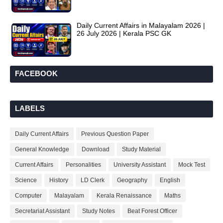
Daily Current Affairs in Malayalam 2026 |
26 July 2026 | Kerala PSC GK
FACEBOOK
LABELS
Daily Current Affairs
Previous Question Paper
General Knowledge
Download
Study Material
Current Affairs
Personalities
University Assistant
Mock Test
Science
History
LD Clerk
Geography
English
Computer
Malayalam
Kerala Renaissance
Maths
Secretariat Assistant
Study Notes
Beat Forest Officer