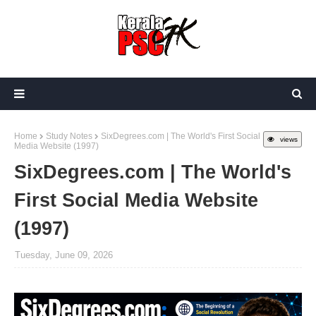
Home
Study Notes
SixDegrees.com | The World's First Social
views
Media Website (1997)
SixDegrees.com | The World's
First Social Media Website
(1997)
Tuesday, June 09, 2026