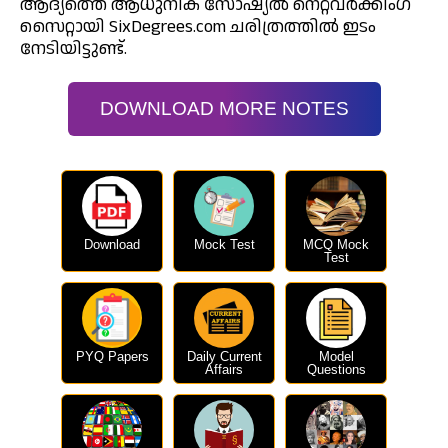
ആദ്യത്തെ ആധുനിക സോഷ്യൽ നെറ്റ്‌വർക്കിംഗ്
സൈറ്റായി SixDegrees.com ചരിത്രത്തിൽ ഇടം
നേടിയിട്ടുണ്ട്.
DOWNLOAD MORE NOTES
Download
Mock Test
MCQ Mock
Test
PYQ Papers
Daily Current
Model
Affairs
Questions