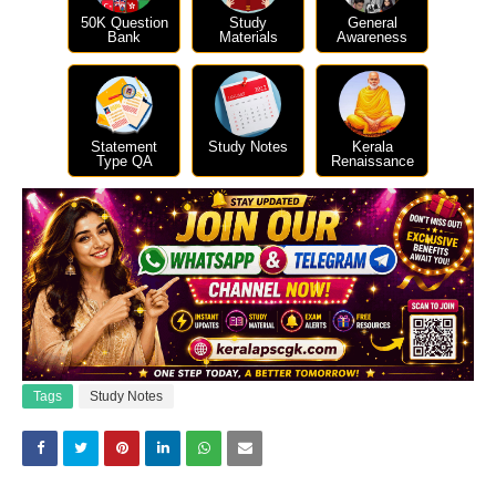
50K Question
Study
General
Bank
Materials
Awareness
Statement
Study Notes
Kerala
Type QA
Renaissance
Tags
Study Notes