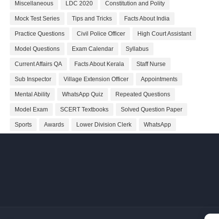
Miscellaneous
LDC 2020
Constitution and Polity
Mock Test Series
Tips and Tricks
Facts About India
Practice Questions
Civil Police Officer
High Court Assistant
Model Questions
Exam Calendar
Syllabus
Current Affairs QA
Facts About Kerala
Staff Nurse
Sub Inspector
Village Extension Officer
Appointments
Mental Ability
WhatsApp Quiz
Repeated Questions
Model Exam
SCERT Textbooks
Solved Question Paper
Sports
Awards
Lower Division Clerk
WhatsApp