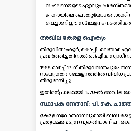
സംഘടനയുടെ ഏറ്റവും പ്രശസ്തമായ
കരയിലെ പൊതുയോഗങ്ങൾക്ക് വി
വെച്ചാണ് ഈ സമ്മേളനം നടത്തിയത്
അഖില കേരള ഐക്യം
തിരുവിതാംകൂർ, കൊച്ചി, മലബാർ എ
പ്രവർത്തിച്ചതിനാൽ രാഷ്ട്രീയ സ്വാധീ
1968 മാർച്ച് 17-ന് തിരുവനന്തപുരം ന
സംയുക്ത സമ്മേളനത്തിൽ വിവിധ പ്
തീരുമാനിച്ചു.
ഇതിന്റെ ഫലമായി 1970-ൽ അഖില കേ
സ്ഥാപക നേതാവ്: പി. കെ. ചാത്തൻ
കേരള നവോത്ഥാനവുമായി ബന്ധപ്പെട്ട
പ്രത്യക്ഷപ്പെടുന്ന വ്യക്തിയാണ് പി. കെ.