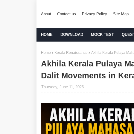
About
Contact us
Privacy Policy
Site Map
HOME
DOWNLOAD
MOCK TEST
QUES
Home
Kerala Renaissance
Akhila Kerala Pulaya Maha
Akhila Kerala Pulaya M
Dalit Movements in Ker
Thursday, June 11, 2026