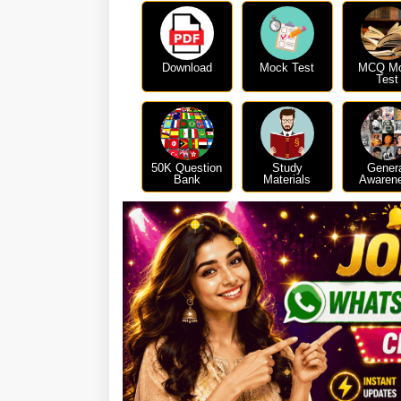
Download
Mock Test
MCQ M
Test
50K Question
Study
Gener
Bank
Materials
Awaren