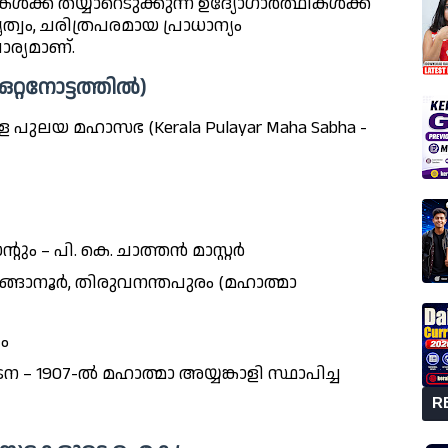
ക്ക് തയ്യാറെടുക്കുന്ന ഉദ്യോഗാർത്ഥികൾക്ക്
, ചരിത്രപരമായ പ്രാധാന്യം
ര്യമാണ്.
റ്റനോട്ടത്തിൽ)
ുലയ മഹാസഭ (Kerala Pulayar Maha Sabha -
ും – പി. കെ. ചാത്തൻ മാസ്റ്റർ
െങ്ങാനൂർ, തിരുവനന്തപുരം (മഹാത്മാ
ം
907-ൽ മഹാത്മാ അയ്യങ്കാളി സ്ഥാപിച്ച
R