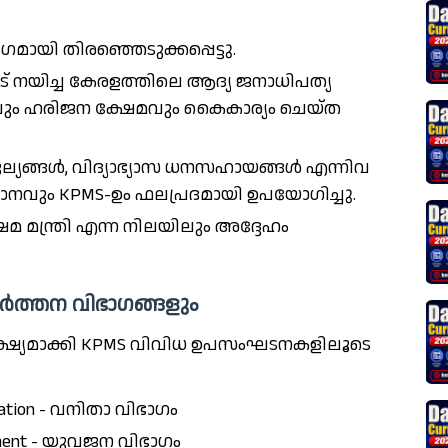
മായി തിരഞ്ഞെടുക്കപ്പെട്ടു.
ാട് നയിച്ച കേരളത്തിലെ ആദ്യ ജനാധിപത്യ
വും ഹരിജന ക്ഷേമവും കൈകാര്യം ചെയ്ത
ങ്ങൾ, വിദ്യാഭ്യാസ ധനസഹായങ്ങൾ എന്നിവ
ധാനവും KPMS-ഉം ഫലപ്രദമായി ഉപയോഗിച്ചു.
 മന്ത്രി എന്ന നിലയിലും അദ്ദേഹം
ത്തന വിഭാഗങ്ങളും
്ഷ്യമാക്കി KPMS വിവിധ ഉപസംഘടനകളിലൂടെ
eration - വനിതാ വിഭാഗം
vement - യുവജന വിഭാഗം