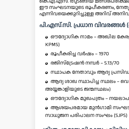
കെ.എ.എസ്. തുടങ്ങിയ മത്സരപരീക്ഷകൾ
ഈ സംഘടനയുടെ രൂപീകരണം, നേതൃത്വം
എന്നിവയെക്കുറിച്ചുള്ള അറിവ് അനിവാ
പി.എസ്.സി. പ്രധാന വിവരങ്ങൾ (ഒ
ഔദ്യോഗിക നാമം – അഖില കേരള പ
KPMS)
രൂപീകരിച്ച വർഷം – 1970
രജിസ്ട്രേഷൻ നമ്പർ – S.13/70
സ്ഥാപക നേതാവും ആദ്യ പ്രസിഡന്റ
ആദ്യ ശാഖ സ്ഥാപിച്ച സ്ഥലം – വ
അയ്യങ്കാളിയുടെ ജന്മസ്ഥലം)
ഔദ്യോഗിക മുഖപത്രം – നയലാപ
ആശയപരമായ മുൻഗാമി സംഘടന – 1
സാധുജന പരിപാലന സംഘം (SJPS)