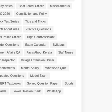
udy Notes
Beat Forest Officer
Miscellaneous
C 2020
Constitution and Polity
ck Test Series
Tips and Tricks
cts About India
Practice Questions
il Police Officer
High Court Assistant
del Questions
Exam Calendar
Syllabus
rrent Affairs QA
Facts About Kerala
Staff Nurse
b Inspector
Village Extension Officer
pointments
Mental Ability
WhatsApp Quiz
peated Questions
Model Exam
ERT Textbooks
Solved Question Paper
Sports
ards
Lower Division Clerk
WhatsApp