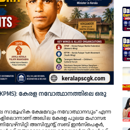
PMS): കേരള നവോത്ഥാനത്തിലെ ഒരു
ലെ സാമൂഹിക ക്ഷേമവും നവോത്ഥാനവും" എന്ന
ടനകളിലൊന്നാണ് അഖില കേരള പുലയ മഹാസഭ
 യൂണിവേഴ്സിറ്റി അസിസ്റ്റന്റ്, സബ് ഇൻസ്പെക്ടർ,