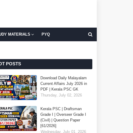
UDY MATERIALS
PYQ
OT POSTS
Download Daily Malayalam
Current Affairs July 2026 in
PDF | Kerala PSC GK
Thursday, July 02, 2026
Kerala PSC | Draftsman
Grade I | Overseer Grade I
(Civil) | Question Paper
[61/2026]
Wednesday, July 01, 2026