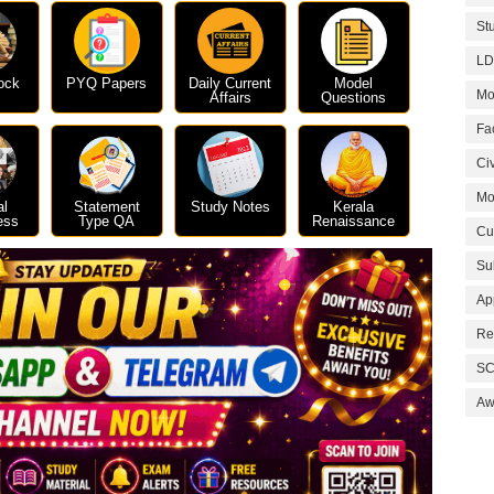
St
LD
ock
PYQ Papers
Daily Current
Model
Mo
Affairs
Questions
Fa
Civ
Mo
al
Statement
Study Notes
Kerala
ess
Type QA
Renaissance
Cu
Su
Ap
Re
SC
Aw