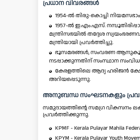
പ്രധാന വിവരങ്ങൾ
1954-ൽ തിരു-കൊച്ചി നിയമസഭാംഗ
1957-ൽ ഇ.എം.എസ്. നമ്പൂതിരിപ്പ
മന്ത്രിസഭയിൽ തദ്ദേശ സ്വയംഭരണ
മന്ത്രിയായി പ്രവർത്തിച്ചു.
ഭൂസമരങ്ങൾ, സംവരണ ആനുകൂല്യ
നടപ്പാക്കുന്നതിന് സംസ്ഥാന സംവി
കേരളത്തിലെ ആദ്യ ഹരിജൻ ക്ഷേമ
അറിയപ്പെടുന്നു.
അനുബന്ധ സംഘടനകളും പ്രവർ
സമുദായത്തിന്റെ സമഗ്ര വികസനം ലക
പ്രവർത്തിക്കുന്നു.
KPMF - Kerala Pulayar Mahila Fed
KPYM - Kerala Pulayar Youth Mo