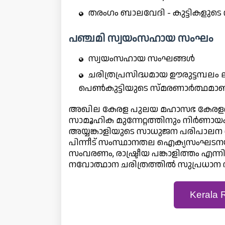
തരംഗം ബാലവേദി - കുട്ടികളുടെ
പഞ്ചമി സ്വയംസഹായ സംഘം
സ്വയംസഹായ സംഘങ്ങൾ
ചരിത്രപ്രസിദ്ധമായ ഊരുട്ടമ്പലം
പെൺകുട്ടിയുടെ സ്മരണാർത്ഥമാ
അഖില കേരള പുലയ മഹാസഭ കേരളത്ത
സാമൂഹിക മുന്നേറ്റത്തിനും നിർണായ
അയ്യങ്കാളിയുടെ സാധുജന പരിപാലന 
പിന്നീട് സംസ്ഥാനതല ഐക്യസംഘടനയായ
സംവരണം, രാഷ്ട്രീയ പങ്കാളിത്തം എന്ന
നവോത്ഥാന ചരിത്രത്തിൽ സുപ്രധാന സ
Kerala 