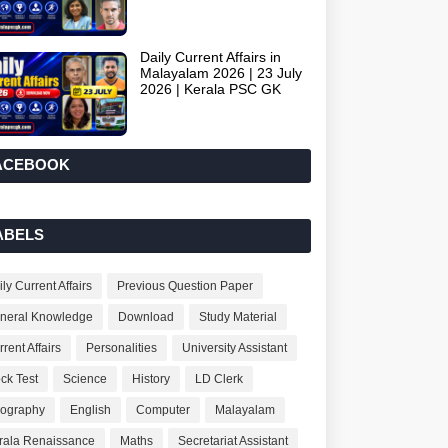
Daily Current Affairs in
Malayalam 2026 | 23 July
2026 | Kerala PSC GK
ACEBOOK
ABELS
ly Current Affairs
Previous Question Paper
neral Knowledge
Download
Study Material
rent Affairs
Personalities
University Assistant
ck Test
Science
History
LD Clerk
ography
English
Computer
Malayalam
rala Renaissance
Maths
Secretariat Assistant