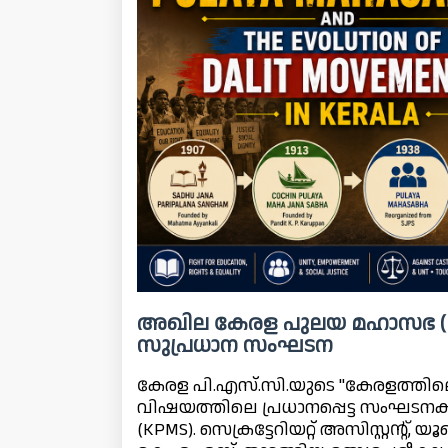
അഖില കേരള പുലയ മഹാസഭ (K
സുപ്രധാന സംഘടന
കേരള പി.എസ്.സി.യുടെ "കേരളത്തി
വിഷയത്തിലെ പ്രധാനപ്പെട്ട സംഘ
(KPMS). സെക്രട്ടേറിയറ്റ് അസിസ്റ്റന്റ്,