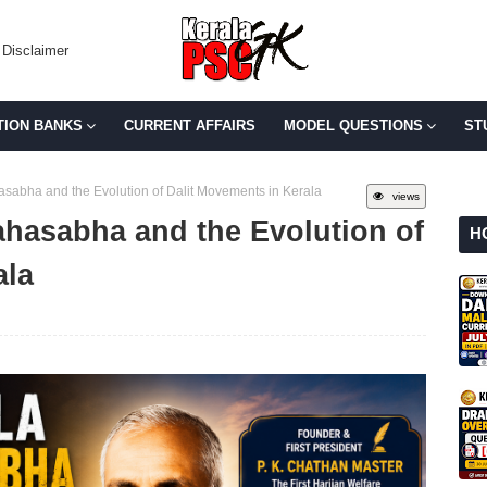
Disclaimer
TION BANKS
CURRENT AFFAIRS
MODEL QUESTIONS
ST
sabha and the Evolution of Dalit Movements in Kerala
views
ahasabha and the Evolution of
H
ala