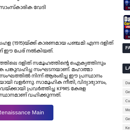
 സാംസ്കാരിക വേദി
 ലഹള (1915)യ്ക്ക് കാരണമായ പഞ്ചമി എന്ന ദളിത്
F
ണ് ഈ പേര് നൽകിയത്.
ിലെ ദളിത് സമൂഹത്തിന്റെ ഐക്യത്തിനും
L
ക പങ്കുവഹിച്ച സംഘടനയാണ്. മഹാത്മാ
സംഘത്തിൽ നിന്ന് ആരംഭിച്ച ഈ പ്രസ്ഥാനം
ി വളർന്നു. സാമൂഹിക നീതി, വിദ്യാഭ്യാസം,
Dai
ിവയ്ക്കായി പ്രവർത്തിച്ച KPMS കേരള
Ge
്ഥാനമാണ് വഹിക്കുന്നത്.
Cur
Mo
Renaissance Main
Ge
Ke